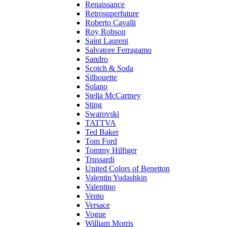
Renaissance
Retrosuperfuture
Roberto Cavalli
Roy Robson
Saint Laurent
Salvatore Ferragamo
Sandro
Scotch & Soda
Silhouette
Solano
Stella McCartney
Sting
Swarovski
TATTVA
Ted Baker
Tom Ford
Tommy Hilfiger
Trussardi
United Colors of Benetton
Valentin Yudashkin
Valentino
Vento
Versace
Vogue
William Morris