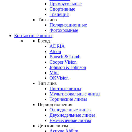
Прямоугольные
Спортивные
Трапеция
Тип линз
Поляризационные
Фотохромные
Контактные линзы
Бренд
ADRIA
Alcon
Bausch & Lomb
Cooper Vision
Johnson & Johnson
Miru
OKVision
Тип линз
Цветные линзы
Мультифокальные линзы
Торические линзы
Период ношения
Однодневные линзы
Двухнедельные линзы
Ежемесячные линзы
Детские линзы
Acuvue Ability