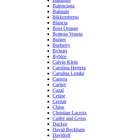
Baldinini
Balenciaga
Balmain
Bikkembergs
Blancia
Boss Orange
Bottega Veneta
Bulget
Burberry
Bvlgari
Byblos
Calvin Klein
Carolina Herrera
Carolina Lemke
Carrera
Cartier
Cazal
Celine
Cerruti
Chloe
Christian Lacroix
Cutler and Gross
Dackor
David Beckham
Davidoff