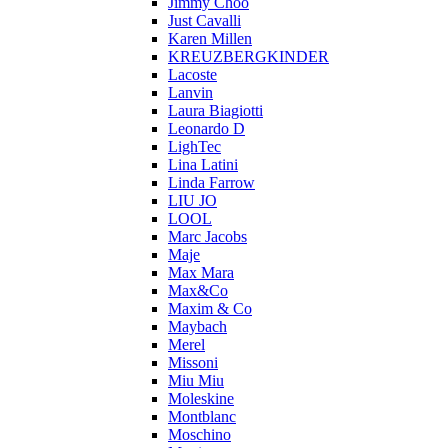
Jimmy Choo
Just Cavalli
Karen Millen
KREUZBERGKINDER
Lacoste
Lanvin
Laura Biagiotti
Leonardo D
LighTec
Lina Latini
Linda Farrow
LIU JO
LOOL
Marc Jacobs
Maje
Max Mara
Max&Co
Maxim & Co
Maybach
Merel
Missoni
Miu Miu
Moleskine
Montblanc
Moschino