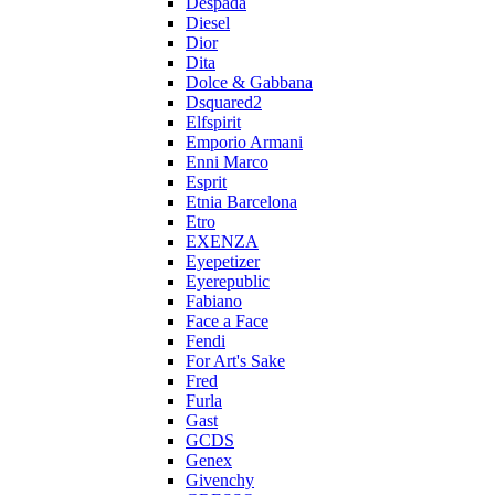
Despada
Diesel
Dior
Dita
Dolce & Gabbana
Dsquared2
Elfspirit
Emporio Armani
Enni Marco
Esprit
Etnia Barcelona
Etro
EXENZA
Eyepetizer
Eyerepublic
Fabiano
Face a Face
Fendi
For Art's Sake
Fred
Furla
Gast
GCDS
Genex
Givenchy