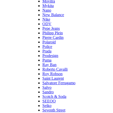
Movitra
Mykita
Nano
New Balance
Nike
ODV
Pepe Jeans
Philipp Plein
Pierre Cardin
Polaroid
Police
Prada
Prodesign
Puma
Ray Ban
Roberto Cavalli
Roy Robson
Saint Laurent
Salvatore Ferragamo
Salvo
Sandro
Scotch & Soda
SEEOO
Seiko
Seventh Street