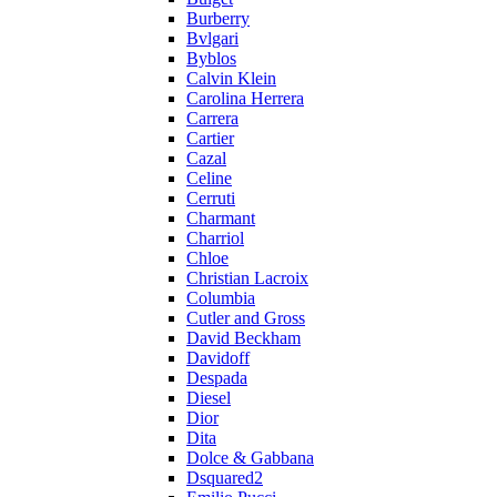
Burberry
Bvlgari
Byblos
Calvin Klein
Carolina Herrera
Carrera
Cartier
Cazal
Celine
Cerruti
Charmant
Charriol
Chloe
Christian Lacroix
Columbia
Cutler and Gross
David Beckham
Davidoff
Despada
Diesel
Dior
Dita
Dolce & Gabbana
Dsquared2