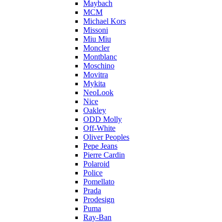
Maybach
MCM
Michael Kors
Missoni
Miu Miu
Moncler
Montblanc
Moschino
Movitra
Mykita
NeoLook
Nice
Oakley
ODD Molly
Off-White
Oliver Peoples
Pepe Jeans
Pierre Cardin
Polaroid
Police
Pomellato
Prada
Prodesign
Puma
Ray-Ban