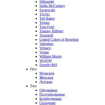
Silhouette
Stella McCartney
Swarovski
TAAG
Ted Baker
Tempo
Tom Ford
Tommy Hilfiger
Trussardi
United Colors of Benetton
Valentino
Versace
Vogue
William Morris
WOOW
Zerorh+RH
Пол
Мужские
Женские
Детские
Тип
Ободковые
Полуободковые
Безободковые
Складные