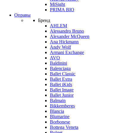
MiSight
PRIMA BIO
Оправы
Бренд
AHLEM
Alessandro Bruno
Alexander McQueen
Ana Hickmann
Andy Wolf
Armani Exchange
AVO
Baldinini
Balenciaga
Ballet Classic
Ballet Extra
Ballet iKids
Ballet Image
Ballet Junior
Balmain
Bikkembergs
Blancia
Blumarine
Borbonese
Bottega Veneta
Bulget