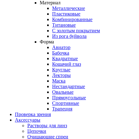
Материал
Металлические
Пластиковые
Комбинированные
Титановые
С золотым покрытием
Из рога буйвола
Форма
Авиатор
Бабочка
Квадратные
Кошачий глаз
Круглые
Лекторы
Маска
Нестандартные
Овальные
Прямоугольные
Спортивные
Трапеция
Проверка зрения
Аксессуары
Растворы для линз
Цепочки
Очищающие спреи