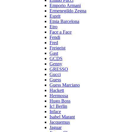
Emilio Pucci
Emporio Armani
Ermenegildo Zegna
Esprit
Etnia Barcelona
Etro
Face a Face
Fendi
Fred
Freigeist
Gast
GCDS
Genny
GRESSO
Gucci
Guess
Guess Marciano
Hackett
Hermossa
Hugo Boss
Ic! Berlin
Inface
Isabel Marant
Jacquemus
Jaguar