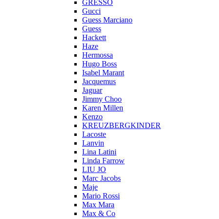
GRESSO
Gucci
Guess Marciano
Guess
Hackett
Haze
Hermossa
Hugo Boss
Isabel Marant
Jacquemus
Jaguar
Jimmy Choo
Karen Millen
Kenzo
KREUZBERGKINDER
Lacoste
Lanvin
Lina Latini
Linda Farrow
LIU JO
Marc Jacobs
Maje
Mario Rossi
Max Mara
Max & Co