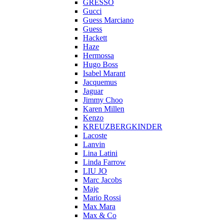
GRESSO
Gucci
Guess Marciano
Guess
Hackett
Haze
Hermossa
Hugo Boss
Isabel Marant
Jacquemus
Jaguar
Jimmy Choo
Karen Millen
Kenzo
KREUZBERGKINDER
Lacoste
Lanvin
Lina Latini
Linda Farrow
LIU JO
Marc Jacobs
Maje
Mario Rossi
Max Mara
Max & Co