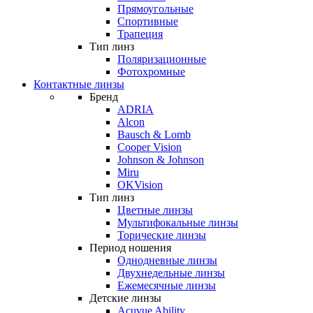
Прямоугольные
Спортивные
Трапеция
Тип линз
Поляризационные
Фотохромные
Контактные линзы
Бренд
ADRIA
Alcon
Bausch & Lomb
Cooper Vision
Johnson & Johnson
Miru
OKVision
Тип линз
Цветные линзы
Мультифокальные линзы
Торические линзы
Период ношения
Однодневные линзы
Двухнедельные линзы
Ежемесячные линзы
Детские линзы
Acuvue Ability