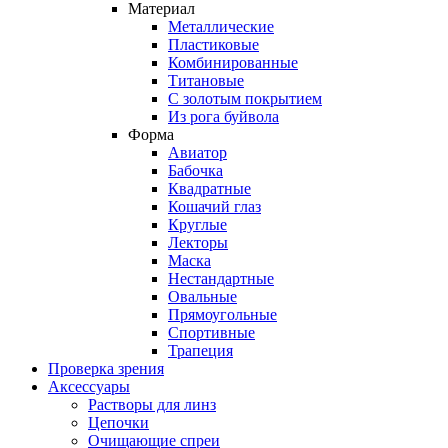
Материал
Металлические
Пластиковые
Комбинированные
Титановые
С золотым покрытием
Из рога буйвола
Форма
Авиатор
Бабочка
Квадратные
Кошачий глаз
Круглые
Лекторы
Маска
Нестандартные
Овальные
Прямоугольные
Спортивные
Трапеция
Проверка зрения
Аксессуары
Растворы для линз
Цепочки
Очищающие спреи