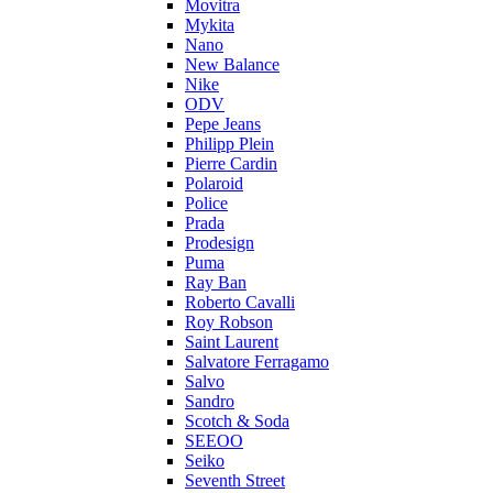
Movitra
Mykita
Nano
New Balance
Nike
ODV
Pepe Jeans
Philipp Plein
Pierre Cardin
Polaroid
Police
Prada
Prodesign
Puma
Ray Ban
Roberto Cavalli
Roy Robson
Saint Laurent
Salvatore Ferragamo
Salvo
Sandro
Scotch & Soda
SEEOO
Seiko
Seventh Street