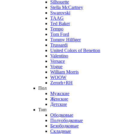
Silhouette
Stella McCartney
Swarovski
TAAG
Ted Baker
Tempo
Tom Ford
Tommy Hilfiger
Trussardi
United Colors of Benetton
Valentino
Versace
Vogue
William Morris
WOOW
Zerorh+RH
Пол
Мужские
Женские
Детские
Тип
Ободковые
Полуободковые
Безободковые
Складные