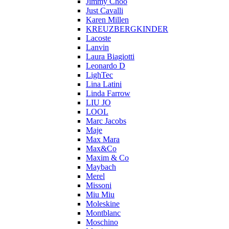
Jimmy Choo
Just Cavalli
Karen Millen
KREUZBERGKINDER
Lacoste
Lanvin
Laura Biagiotti
Leonardo D
LighTec
Lina Latini
Linda Farrow
LIU JO
LOOL
Marc Jacobs
Maje
Max Mara
Max&Co
Maxim & Co
Maybach
Merel
Missoni
Miu Miu
Moleskine
Montblanc
Moschino