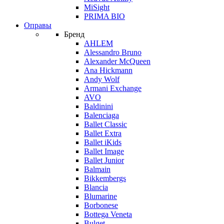
MiSight
PRIMA BIO
Оправы
Бренд
AHLEM
Alessandro Bruno
Alexander McQueen
Ana Hickmann
Andy Wolf
Armani Exchange
AVO
Baldinini
Balenciaga
Ballet Classic
Ballet Extra
Ballet iKids
Ballet Image
Ballet Junior
Balmain
Bikkembergs
Blancia
Blumarine
Borbonese
Bottega Veneta
Bulget