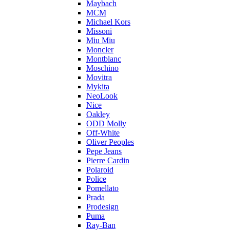
Maybach
MCM
Michael Kors
Missoni
Miu Miu
Moncler
Montblanc
Moschino
Movitra
Mykita
NeoLook
Nice
Oakley
ODD Molly
Off-White
Oliver Peoples
Pepe Jeans
Pierre Cardin
Polaroid
Police
Pomellato
Prada
Prodesign
Puma
Ray-Ban