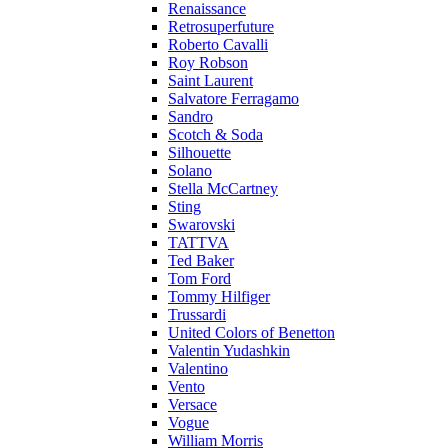
Renaissance
Retrosuperfuture
Roberto Cavalli
Roy Robson
Saint Laurent
Salvatore Ferragamo
Sandro
Scotch & Soda
Silhouette
Solano
Stella McCartney
Sting
Swarovski
TATTVA
Ted Baker
Tom Ford
Tommy Hilfiger
Trussardi
United Colors of Benetton
Valentin Yudashkin
Valentino
Vento
Versace
Vogue
William Morris