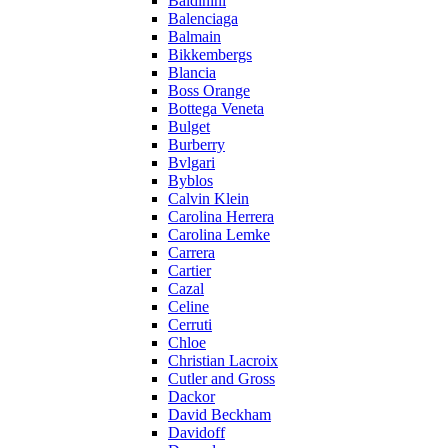
Baldinini
Balenciaga
Balmain
Bikkembergs
Blancia
Boss Orange
Bottega Veneta
Bulget
Burberry
Bvlgari
Byblos
Calvin Klein
Carolina Herrera
Carolina Lemke
Carrera
Cartier
Cazal
Celine
Cerruti
Chloe
Christian Lacroix
Cutler and Gross
Dackor
David Beckham
Davidoff