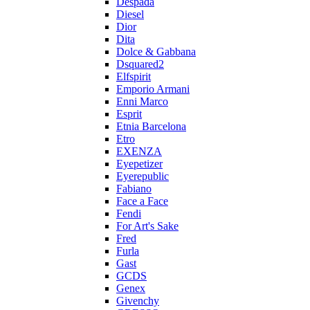
Despada
Diesel
Dior
Dita
Dolce & Gabbana
Dsquared2
Elfspirit
Emporio Armani
Enni Marco
Esprit
Etnia Barcelona
Etro
EXENZA
Eyepetizer
Eyerepublic
Fabiano
Face a Face
Fendi
For Art's Sake
Fred
Furla
Gast
GCDS
Genex
Givenchy