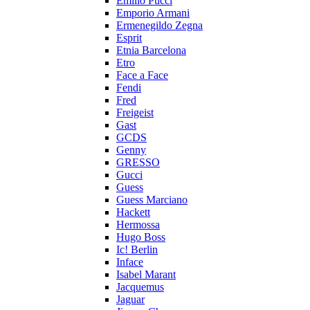
Emilio Pucci
Emporio Armani
Ermenegildo Zegna
Esprit
Etnia Barcelona
Etro
Face a Face
Fendi
Fred
Freigeist
Gast
GCDS
Genny
GRESSO
Gucci
Guess
Guess Marciano
Hackett
Hermossa
Hugo Boss
Ic! Berlin
Inface
Isabel Marant
Jacquemus
Jaguar