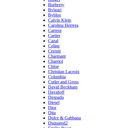
Burberry
Bvlgari
Byblos
Calvin Klein
Carolina Herrera
Carrera
Cartier
Cazal
Celine
Cerruti
Charmant
Charriol
Chloe
Christian Lacroix
Columbia
Cutler and Gross
David Beckham
Davidoff
Despada
Diesel
Dior
Dita
Dolce & Gabbana
Dsquared2