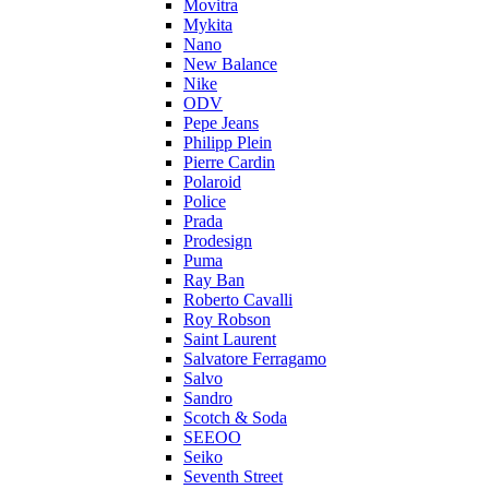
Movitra
Mykita
Nano
New Balance
Nike
ODV
Pepe Jeans
Philipp Plein
Pierre Cardin
Polaroid
Police
Prada
Prodesign
Puma
Ray Ban
Roberto Cavalli
Roy Robson
Saint Laurent
Salvatore Ferragamo
Salvo
Sandro
Scotch & Soda
SEEOO
Seiko
Seventh Street