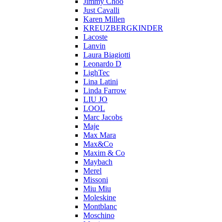
Jimmy Choo
Just Cavalli
Karen Millen
KREUZBERGKINDER
Lacoste
Lanvin
Laura Biagiotti
Leonardo D
LighTec
Lina Latini
Linda Farrow
LIU JO
LOOL
Marc Jacobs
Maje
Max Mara
Max&Co
Maxim & Co
Maybach
Merel
Missoni
Miu Miu
Moleskine
Montblanc
Moschino