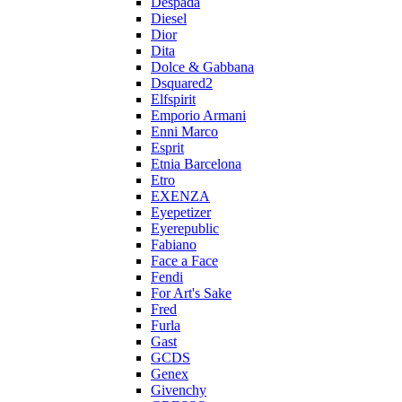
Despada
Diesel
Dior
Dita
Dolce & Gabbana
Dsquared2
Elfspirit
Emporio Armani
Enni Marco
Esprit
Etnia Barcelona
Etro
EXENZA
Eyepetizer
Eyerepublic
Fabiano
Face a Face
Fendi
For Art's Sake
Fred
Furla
Gast
GCDS
Genex
Givenchy