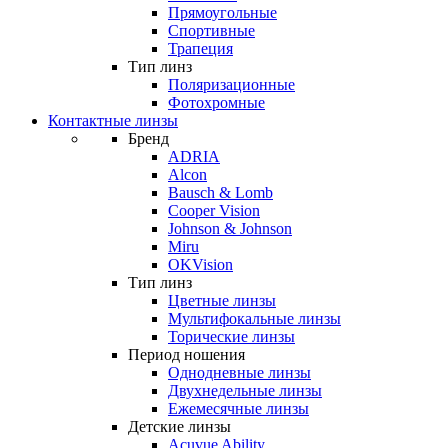
Прямоугольные
Спортивные
Трапеция
Тип линз
Поляризационные
Фотохромные
Контактные линзы
Бренд
ADRIA
Alcon
Bausch & Lomb
Cooper Vision
Johnson & Johnson
Miru
OKVision
Тип линз
Цветные линзы
Мультифокальные линзы
Торические линзы
Период ношения
Однодневные линзы
Двухнедельные линзы
Ежемесячные линзы
Детские линзы
Acuvue Ability