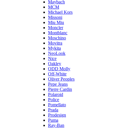
Maybach
MCM
Michael Kors
Missoni
Miu Miu
Moncler
Montblanc
Moschino
Movitra
Mykita
NeoLook
Nice
Oakley
ODD Molly
Off-White
Oliver Peoples
Pepe Jeans
Pierre Cardin
Polaroid
Police
Pomellato
Prada
Prodesign
Puma
Ray-Ban