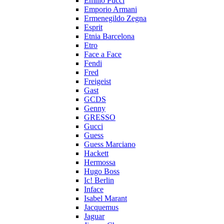
Emilio Pucci
Emporio Armani
Ermenegildo Zegna
Esprit
Etnia Barcelona
Etro
Face a Face
Fendi
Fred
Freigeist
Gast
GCDS
Genny
GRESSO
Gucci
Guess
Guess Marciano
Hackett
Hermossa
Hugo Boss
Ic! Berlin
Inface
Isabel Marant
Jacquemus
Jaguar