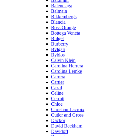
Baldinini
Balenciaga
Balmain
Bikkembergs
Blancia
Boss Orange
Bottega Veneta
Bulget
Burberry
Bvlgari
Byblos
Calvin Klein
Carolina Herrera
Carolina Lemke
Carrera
Cartier
Cazal
Celine
Cerruti
Chloe
Christian Lacroix
Cutler and Gross
Dackor
David Beckham
Davidoff