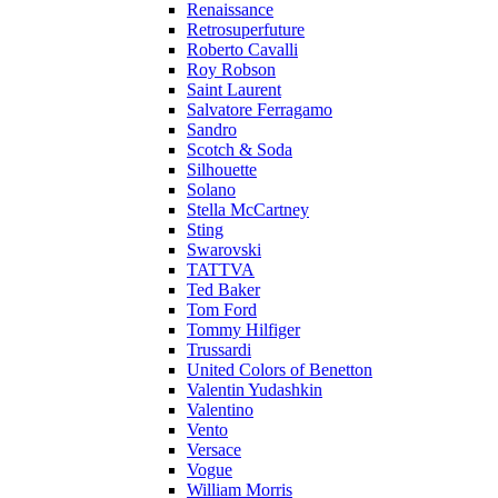
Renaissance
Retrosuperfuture
Roberto Cavalli
Roy Robson
Saint Laurent
Salvatore Ferragamo
Sandro
Scotch & Soda
Silhouette
Solano
Stella McCartney
Sting
Swarovski
TATTVA
Ted Baker
Tom Ford
Tommy Hilfiger
Trussardi
United Colors of Benetton
Valentin Yudashkin
Valentino
Vento
Versace
Vogue
William Morris