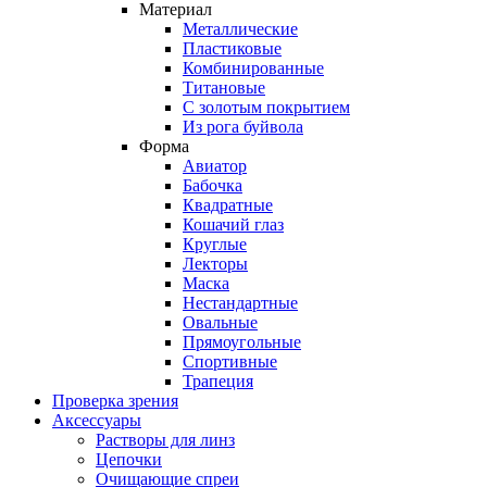
Материал
Металлические
Пластиковые
Комбинированные
Титановые
С золотым покрытием
Из рога буйвола
Форма
Авиатор
Бабочка
Квадратные
Кошачий глаз
Круглые
Лекторы
Маска
Нестандартные
Овальные
Прямоугольные
Спортивные
Трапеция
Проверка зрения
Аксессуары
Растворы для линз
Цепочки
Очищающие спреи