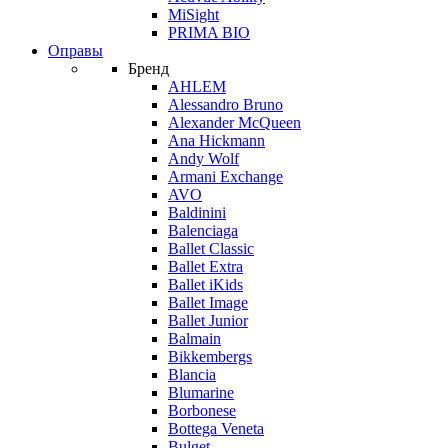
MiSight
PRIMA BIO
Оправы
Бренд
AHLEM
Alessandro Bruno
Alexander McQueen
Ana Hickmann
Andy Wolf
Armani Exchange
AVO
Baldinini
Balenciaga
Ballet Classic
Ballet Extra
Ballet iKids
Ballet Image
Ballet Junior
Balmain
Bikkembergs
Blancia
Blumarine
Borbonese
Bottega Veneta
Bulget