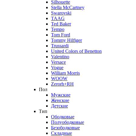
Silhouette
Stella McCartney
Swarovski
TAAG
Ted Baker
Tempo
Tom Ford
Tommy Hilfiger
Trussardi
United Colors of Benetton
Valentino
Versace
Vogue
William Morris
WOOW
Zerorh+RH
Пол
Мужские
Женские
Детские
Тип
Ободковые
Полуободковые
Безободковые
Складные