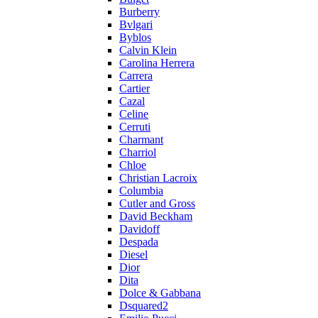
Burberry
Bvlgari
Byblos
Calvin Klein
Carolina Herrera
Carrera
Cartier
Cazal
Celine
Cerruti
Charmant
Charriol
Chloe
Christian Lacroix
Columbia
Cutler and Gross
David Beckham
Davidoff
Despada
Diesel
Dior
Dita
Dolce & Gabbana
Dsquared2