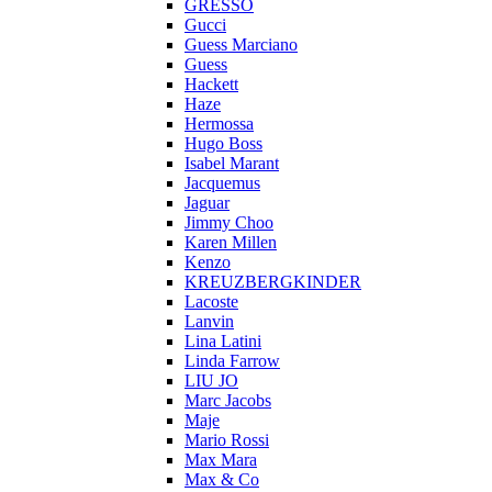
GRESSO
Gucci
Guess Marciano
Guess
Hackett
Haze
Hermossa
Hugo Boss
Isabel Marant
Jacquemus
Jaguar
Jimmy Choo
Karen Millen
Kenzo
KREUZBERGKINDER
Lacoste
Lanvin
Lina Latini
Linda Farrow
LIU JO
Marc Jacobs
Maje
Mario Rossi
Max Mara
Max & Co