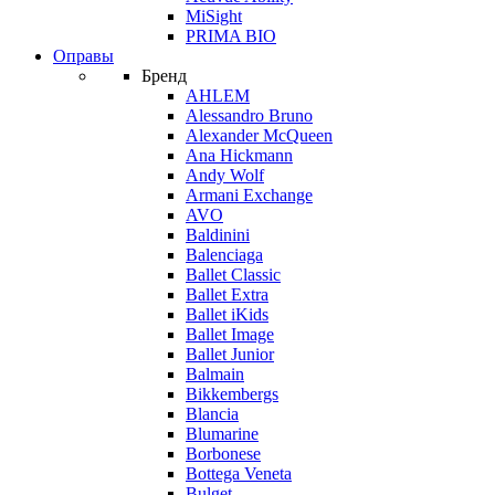
MiSight
PRIMA BIO
Оправы
Бренд
AHLEM
Alessandro Bruno
Alexander McQueen
Ana Hickmann
Andy Wolf
Armani Exchange
AVO
Baldinini
Balenciaga
Ballet Classic
Ballet Extra
Ballet iKids
Ballet Image
Ballet Junior
Balmain
Bikkembergs
Blancia
Blumarine
Borbonese
Bottega Veneta
Bulget