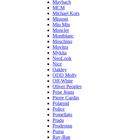
Maybach
MCM
Michael Kors
Missoni
Miu Miu
Moncler
Montblanc
Moschino
Movitra
Mykita
NeoLook
Nice
Oakley
ODD Molly
Off-White
Oliver Peoples
Pepe Jeans
Pierre Cardin
Polaroid
Police
Pomellato
Prada
Prodesign
Puma
Ray-Ban