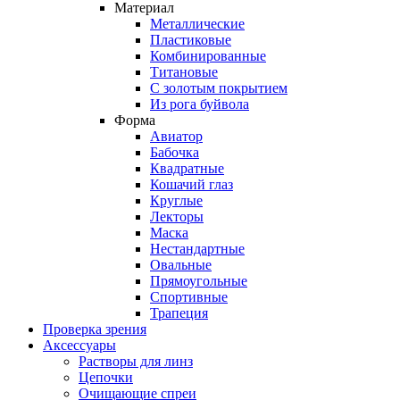
Материал
Металлические
Пластиковые
Комбинированные
Титановые
С золотым покрытием
Из рога буйвола
Форма
Авиатор
Бабочка
Квадратные
Кошачий глаз
Круглые
Лекторы
Маска
Нестандартные
Овальные
Прямоугольные
Спортивные
Трапеция
Проверка зрения
Аксессуары
Растворы для линз
Цепочки
Очищающие спреи