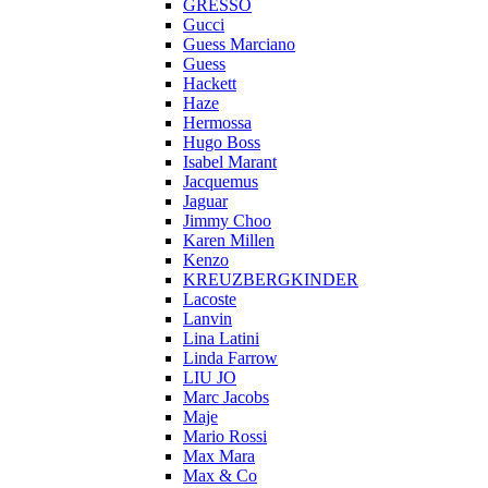
GRESSO
Gucci
Guess Marciano
Guess
Hackett
Haze
Hermossa
Hugo Boss
Isabel Marant
Jacquemus
Jaguar
Jimmy Choo
Karen Millen
Kenzo
KREUZBERGKINDER
Lacoste
Lanvin
Lina Latini
Linda Farrow
LIU JO
Marc Jacobs
Maje
Mario Rossi
Max Mara
Max & Co