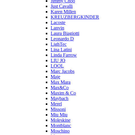
Jimmy Choo
Just Cavalli
Karen Millen
KREUZBERGKINDER
Lacoste
Lanvin
Laura Biagiotti
Leonardo D
LighTec
Lina Latini
Linda Farrow
LIU JO
LOOL
Marc Jacobs
Maje
Max Mara
Max&Co
Maxim & Co
Maybach
Merel
Missoni
Miu Miu
Moleskine
Montblanc
Moschino