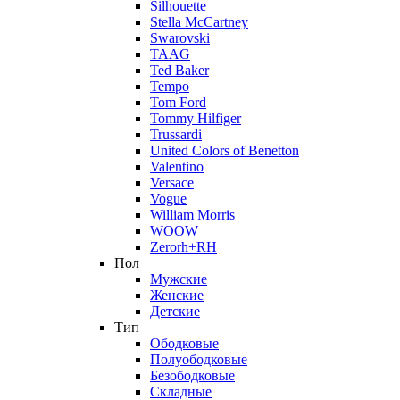
Silhouette
Stella McCartney
Swarovski
TAAG
Ted Baker
Tempo
Tom Ford
Tommy Hilfiger
Trussardi
United Colors of Benetton
Valentino
Versace
Vogue
William Morris
WOOW
Zerorh+RH
Пол
Мужские
Женские
Детские
Тип
Ободковые
Полуободковые
Безободковые
Складные