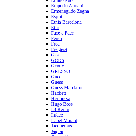
Emilio Pucci
Emporio Armani
Ermenegildo Zegna
Esprit
Etnia Barcelona
Etro
Face a Face
Fendi
Fred
Freigeist
Gast
GCDS
Genny
GRESSO
Gucci
Guess
Guess Marciano
Hackett
Hermossa
Hugo Boss
Ic! Berlin
Inface
Isabel Marant
Jacquemus
Jaguar