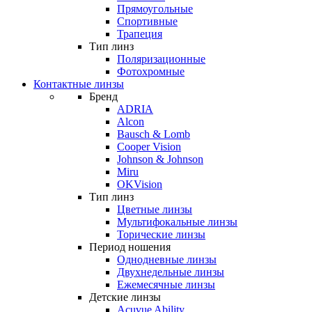
Прямоугольные
Спортивные
Трапеция
Тип линз
Поляризационные
Фотохромные
Контактные линзы
Бренд
ADRIA
Alcon
Bausch & Lomb
Cooper Vision
Johnson & Johnson
Miru
OKVision
Тип линз
Цветные линзы
Мультифокальные линзы
Торические линзы
Период ношения
Однодневные линзы
Двухнедельные линзы
Ежемесячные линзы
Детские линзы
Acuvue Ability