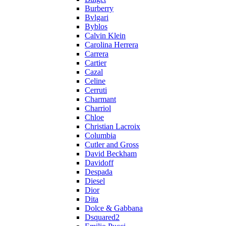
Burberry
Bvlgari
Byblos
Calvin Klein
Carolina Herrera
Carrera
Cartier
Cazal
Celine
Cerruti
Charmant
Charriol
Chloe
Christian Lacroix
Columbia
Cutler and Gross
David Beckham
Davidoff
Despada
Diesel
Dior
Dita
Dolce & Gabbana
Dsquared2