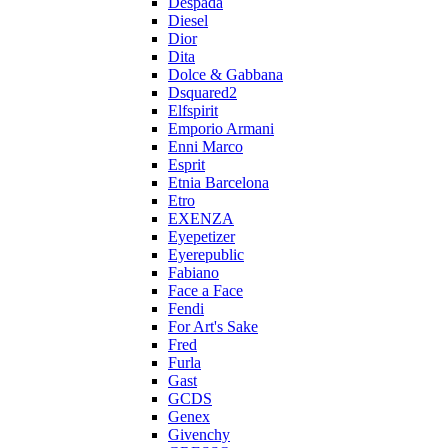
Despada
Diesel
Dior
Dita
Dolce & Gabbana
Dsquared2
Elfspirit
Emporio Armani
Enni Marco
Esprit
Etnia Barcelona
Etro
EXENZA
Eyepetizer
Eyerepublic
Fabiano
Face a Face
Fendi
For Art's Sake
Fred
Furla
Gast
GCDS
Genex
Givenchy