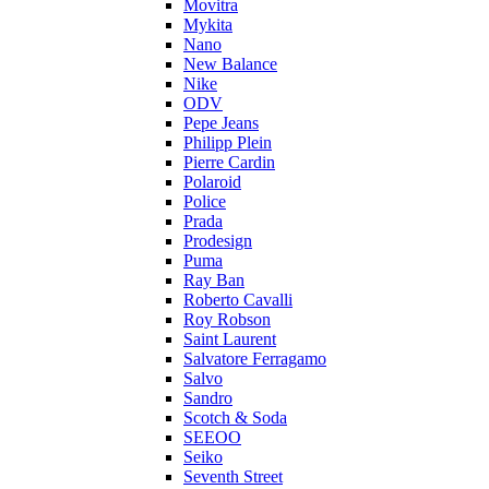
Movitra
Mykita
Nano
New Balance
Nike
ODV
Pepe Jeans
Philipp Plein
Pierre Cardin
Polaroid
Police
Prada
Prodesign
Puma
Ray Ban
Roberto Cavalli
Roy Robson
Saint Laurent
Salvatore Ferragamo
Salvo
Sandro
Scotch & Soda
SEEOO
Seiko
Seventh Street