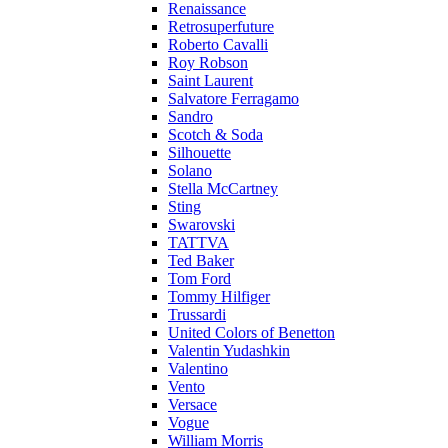
Renaissance
Retrosuperfuture
Roberto Cavalli
Roy Robson
Saint Laurent
Salvatore Ferragamo
Sandro
Scotch & Soda
Silhouette
Solano
Stella McCartney
Sting
Swarovski
TATTVA
Ted Baker
Tom Ford
Tommy Hilfiger
Trussardi
United Colors of Benetton
Valentin Yudashkin
Valentino
Vento
Versace
Vogue
William Morris