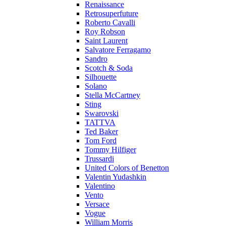
Renaissance
Retrosuperfuture
Roberto Cavalli
Roy Robson
Saint Laurent
Salvatore Ferragamo
Sandro
Scotch & Soda
Silhouette
Solano
Stella McCartney
Sting
Swarovski
TATTVA
Ted Baker
Tom Ford
Tommy Hilfiger
Trussardi
United Colors of Benetton
Valentin Yudashkin
Valentino
Vento
Versace
Vogue
William Morris