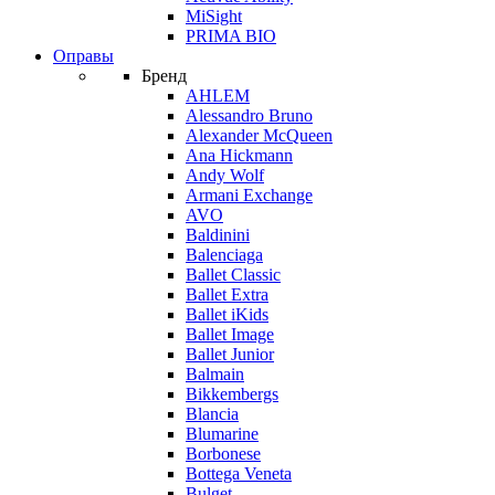
MiSight
PRIMA BIO
Оправы
Бренд
AHLEM
Alessandro Bruno
Alexander McQueen
Ana Hickmann
Andy Wolf
Armani Exchange
AVO
Baldinini
Balenciaga
Ballet Classic
Ballet Extra
Ballet iKids
Ballet Image
Ballet Junior
Balmain
Bikkembergs
Blancia
Blumarine
Borbonese
Bottega Veneta
Bulget