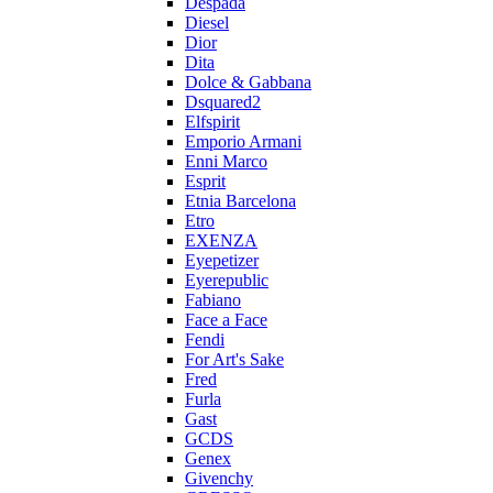
Despada
Diesel
Dior
Dita
Dolce & Gabbana
Dsquared2
Elfspirit
Emporio Armani
Enni Marco
Esprit
Etnia Barcelona
Etro
EXENZA
Eyepetizer
Eyerepublic
Fabiano
Face a Face
Fendi
For Art's Sake
Fred
Furla
Gast
GCDS
Genex
Givenchy