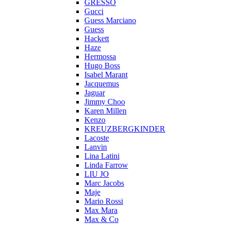
GRESSO
Gucci
Guess Marciano
Guess
Hackett
Haze
Hermossa
Hugo Boss
Isabel Marant
Jacquemus
Jaguar
Jimmy Choo
Karen Millen
Kenzo
KREUZBERGKINDER
Lacoste
Lanvin
Lina Latini
Linda Farrow
LIU JO
Marc Jacobs
Maje
Mario Rossi
Max Mara
Max & Co