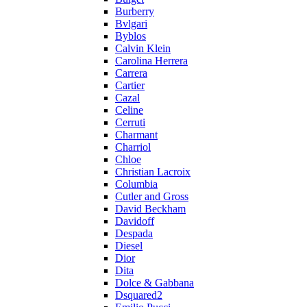
Burberry
Bvlgari
Byblos
Calvin Klein
Carolina Herrera
Carrera
Cartier
Cazal
Celine
Cerruti
Charmant
Charriol
Chloe
Christian Lacroix
Columbia
Cutler and Gross
David Beckham
Davidoff
Despada
Diesel
Dior
Dita
Dolce & Gabbana
Dsquared2