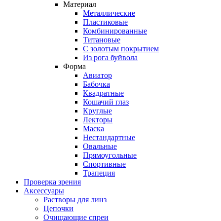
Материал
Металлические
Пластиковые
Комбинированные
Титановые
С золотым покрытием
Из рога буйвола
Форма
Авиатор
Бабочка
Квадратные
Кошачий глаз
Круглые
Лекторы
Маска
Нестандартные
Овальные
Прямоугольные
Спортивные
Трапеция
Проверка зрения
Аксессуары
Растворы для линз
Цепочки
Очищающие спреи