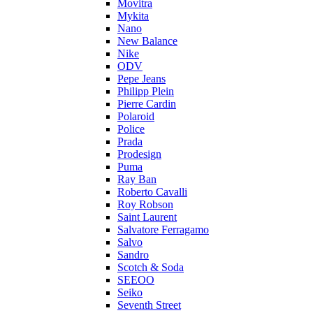
Movitra
Mykita
Nano
New Balance
Nike
ODV
Pepe Jeans
Philipp Plein
Pierre Cardin
Polaroid
Police
Prada
Prodesign
Puma
Ray Ban
Roberto Cavalli
Roy Robson
Saint Laurent
Salvatore Ferragamo
Salvo
Sandro
Scotch & Soda
SEEOO
Seiko
Seventh Street