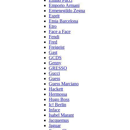
Emilio Pucci
Emporio Armani
Ermenegildo Zegna
Esprit
Etnia Barcelona
Etro
Face a Face
Fendi
Fred
Freigeist
Gast
GCDS
Genny
GRESSO
Gucci
Guess
Guess Marciano
Hackett
Hermossa
Hugo Boss
Ic! Berlin
Inface
Isabel Marant
Jacquemus
Jaguar