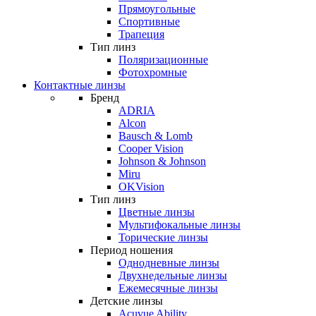
Прямоугольные
Спортивные
Трапеция
Тип линз
Поляризационные
Фотохромные
Контактные линзы
Бренд
ADRIA
Alcon
Bausch & Lomb
Cooper Vision
Johnson & Johnson
Miru
OKVision
Тип линз
Цветные линзы
Мультифокальные линзы
Торические линзы
Период ношения
Однодневные линзы
Двухнедельные линзы
Ежемесячные линзы
Детские линзы
Acuvue Ability