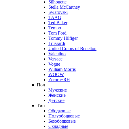
Silhouette
Stella McCartney
Swarovski
TAAG
Ted Baker
Tempo
Tom Ford
Tommy Hilfiger
Trussardi
United Colors of Benetton
Valentino
Versace
Vogue
William Morris
WOOW
Zerorh+RH
Пол
Мужские
Женские
Детские
Тип
Ободковые
Полуободковые
Безободковые
Складные