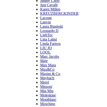
Jimmy Choo
Just Cavalli
Karen Millen
KREUZBERGKINDER
Lacoste
Lanvin
Laura Biagiotti
Leonardo D
LighTec
Lina Latini
Linda Farrow
LIU JO
LOOL
Marc Jacobs
Maje
Max Mara
Max&Co
Maxim & Co
Maybach
Merel
Missoni
Miu Miu
Moleskine
Montblanc
Moschino