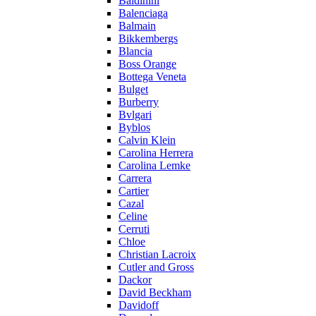
Baldinini
Balenciaga
Balmain
Bikkembergs
Blancia
Boss Orange
Bottega Veneta
Bulget
Burberry
Bvlgari
Byblos
Calvin Klein
Carolina Herrera
Carolina Lemke
Carrera
Cartier
Cazal
Celine
Cerruti
Chloe
Christian Lacroix
Cutler and Gross
Dackor
David Beckham
Davidoff