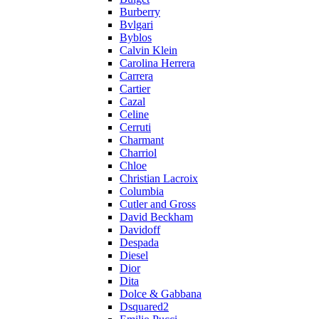
Burberry
Bvlgari
Byblos
Calvin Klein
Carolina Herrera
Carrera
Cartier
Cazal
Celine
Cerruti
Charmant
Charriol
Chloe
Christian Lacroix
Columbia
Cutler and Gross
David Beckham
Davidoff
Despada
Diesel
Dior
Dita
Dolce & Gabbana
Dsquared2