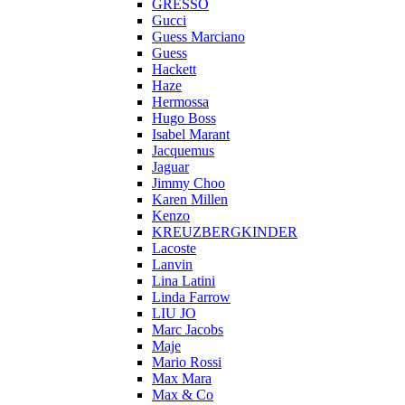
GRESSO
Gucci
Guess Marciano
Guess
Hackett
Haze
Hermossa
Hugo Boss
Isabel Marant
Jacquemus
Jaguar
Jimmy Choo
Karen Millen
Kenzo
KREUZBERGKINDER
Lacoste
Lanvin
Lina Latini
Linda Farrow
LIU JO
Marc Jacobs
Maje
Mario Rossi
Max Mara
Max & Co