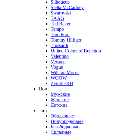
Silhouette
Stella McCartney
Swarovski
TAAG
Ted Baker
Tempo
Tom Ford
Tommy Hilfiger
Trussardi
United Colors of Benetton
Valentino
Versace
Vogue
William Morris
WOOW
Zerorh+RH
Пол
Мужские
Женские
Детские
Тип
Ободковые
Полуободковые
Безободковые
Складные