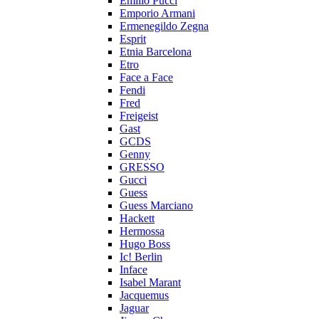
Emilio Pucci
Emporio Armani
Ermenegildo Zegna
Esprit
Etnia Barcelona
Etro
Face a Face
Fendi
Fred
Freigeist
Gast
GCDS
Genny
GRESSO
Gucci
Guess
Guess Marciano
Hackett
Hermossa
Hugo Boss
Ic! Berlin
Inface
Isabel Marant
Jacquemus
Jaguar