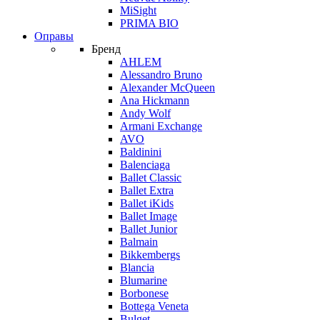
MiSight
PRIMA BIO
Оправы
Бренд
AHLEM
Alessandro Bruno
Alexander McQueen
Ana Hickmann
Andy Wolf
Armani Exchange
AVO
Baldinini
Balenciaga
Ballet Classic
Ballet Extra
Ballet iKids
Ballet Image
Ballet Junior
Balmain
Bikkembergs
Blancia
Blumarine
Borbonese
Bottega Veneta
Bulget