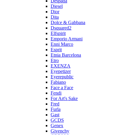
Despada
Diesel
Dior
Dita
Dolce & Gabbana
Dsquared2
Elfspirit
Emporio Armani
Enni Marco
Esprit
Etnia Barcelona
Etro
EXENZA
Eyepetizer
Eyerepublic
Fabiano
Face a Face
Fendi
For Art's Sake
Fred
Furla
Gast
GCDS
Genex
Givenchy