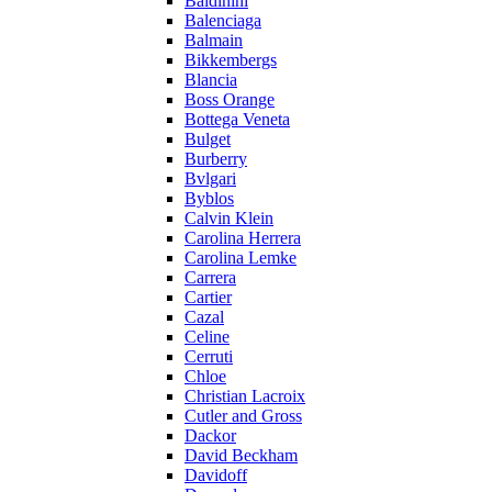
Baldinini
Balenciaga
Balmain
Bikkembergs
Blancia
Boss Orange
Bottega Veneta
Bulget
Burberry
Bvlgari
Byblos
Calvin Klein
Carolina Herrera
Carolina Lemke
Carrera
Cartier
Cazal
Celine
Cerruti
Chloe
Christian Lacroix
Cutler and Gross
Dackor
David Beckham
Davidoff