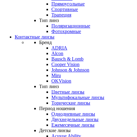
Прямоугольные
Спортивные
Трапеция
Тип линз
Поляризационные
Фотохромные
Контактные линзы
Бренд
ADRIA
Alcon
Bausch & Lomb
Cooper Vision
Johnson & Johnson
Miru
OKVision
Тип линз
Цветные линзы
Мультифокальные линзы
Торические линзы
Период ношения
Однодневные линзы
Двухнедельные линзы
Ежемесячные линзы
Детские линзы
Acuvue Ability