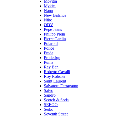
Movitra
Mykita
Nano
New Balance
Nike
ODV
Pepe Jeans
Philipp Plein
Pierre Cardin
Polaroid
Police
Prada
Prodesign
Puma
Ray Ban
Roberto Cavalli
Roy Robson
Saint Laurent
Salvatore Ferragamo
Salvo
Sandro
Scotch & Soda
SEEOO
Seiko
Seventh Street