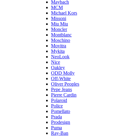
Maybach
MCM
Michael Kors
Missoni
Miu Miu
Moncler
Montblanc
Moschino
Movitra
Mykita
NeoLook
Nice
Oakley
ODD Molly
Off-White
Oliver Peoples
Pepe Jeans
Pierre Cardin
Polaroid
Police
Pomellato
Prada
Prodesign
Puma
Ray-Ban