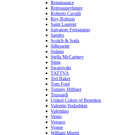
Renaissance
Retrosuperfuture
Roberto Cavalli
Roy Robson
Saint Laurent
Salvatore Ferragamo
Sandro
Scotch & Soda
Silhouette
Solano
Stella McCartney
Sting
Swarovski
TATTVA
Ted Baker
Tom Ford
Tommy Hilfiger
Trussardi
United Colors of Benetton
Valentin Yudashkin
Valentino
Vento
Versace
Vogue
William Morris