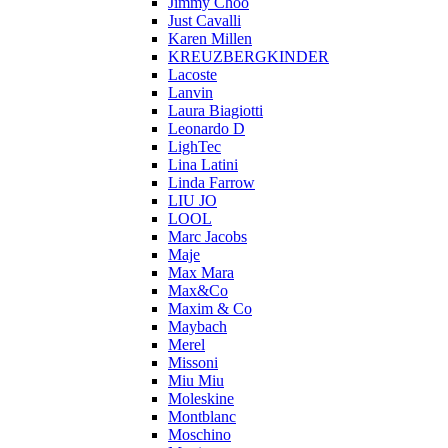
Jimmy Choo
Just Cavalli
Karen Millen
KREUZBERGKINDER
Lacoste
Lanvin
Laura Biagiotti
Leonardo D
LighTec
Lina Latini
Linda Farrow
LIU JO
LOOL
Marc Jacobs
Maje
Max Mara
Max&Co
Maxim & Co
Maybach
Merel
Missoni
Miu Miu
Moleskine
Montblanc
Moschino