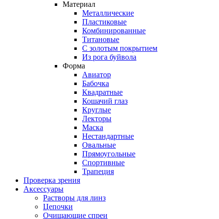
Материал
Металлические
Пластиковые
Комбинированные
Титановые
С золотым покрытием
Из рога буйвола
Форма
Авиатор
Бабочка
Квадратные
Кошачий глаз
Круглые
Лекторы
Маска
Нестандартные
Овальные
Прямоугольные
Спортивные
Трапеция
Проверка зрения
Аксессуары
Растворы для линз
Цепочки
Очищающие спреи