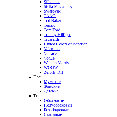
Silhouette
Stella McCartney
Swarovski
TAAG
Ted Baker
Tempo
Tom Ford
Tommy Hilfiger
Trussardi
United Colors of Benetton
Valentino
Versace
Vogue
William Morris
WOOW
Zerorh+RH
Пол
Мужские
Женские
Детские
Тип
Ободковые
Полуободковые
Безободковые
Складные