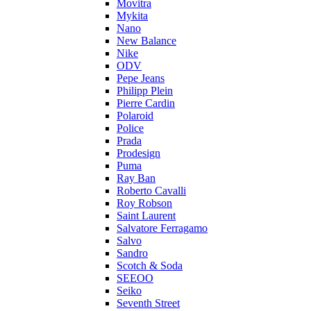
Movitra
Mykita
Nano
New Balance
Nike
ODV
Pepe Jeans
Philipp Plein
Pierre Cardin
Polaroid
Police
Prada
Prodesign
Puma
Ray Ban
Roberto Cavalli
Roy Robson
Saint Laurent
Salvatore Ferragamo
Salvo
Sandro
Scotch & Soda
SEEOO
Seiko
Seventh Street