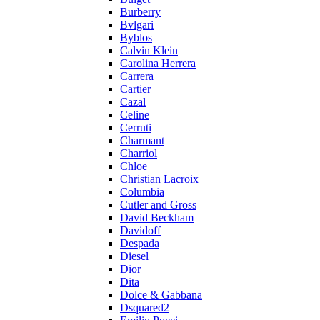
Burberry
Bvlgari
Byblos
Calvin Klein
Carolina Herrera
Carrera
Cartier
Cazal
Celine
Cerruti
Charmant
Charriol
Chloe
Christian Lacroix
Columbia
Cutler and Gross
David Beckham
Davidoff
Despada
Diesel
Dior
Dita
Dolce & Gabbana
Dsquared2