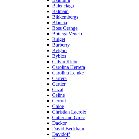
Baldinini
Balenciaga
Balmain
Bikkembergs
Blancia
Boss Orange
Bottega Veneta
Bulget
Burberry
Bvlgari
Byblos
Calvin Klein
Carolina Herrera
Carolina Lemke
Carrera
Cartier
Cazal
Celine
Cerruti
Chloe
Christian Lacroix
Cutler and Gross
Dackor
David Beckham
Davidoff