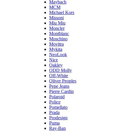
Maybach
MCM
Michael Kors
Missoni
Miu Miu
Moncler
Montblanc
Moschino
Movitra
Mykita
NeoLook
Nice
Oakley
ODD Molly
Off-White
Oliver Peoples
Pepe Jeans
Pierre Cardin
Polaroid
Police
Pomellato
Prada
Prodesign
Puma
Ray-Ban