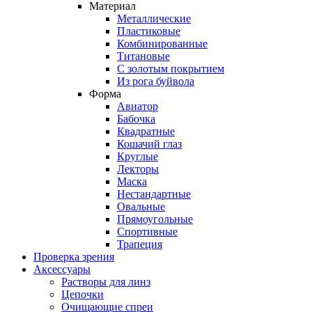
Материал
Металлические
Пластиковые
Комбинированные
Титановые
С золотым покрытием
Из рога буйвола
Форма
Авиатор
Бабочка
Квадратные
Кошачий глаз
Круглые
Лекторы
Маска
Нестандартные
Овальные
Прямоугольные
Спортивные
Трапеция
Проверка зрения
Аксессуары
Растворы для линз
Цепочки
Очищающие спреи