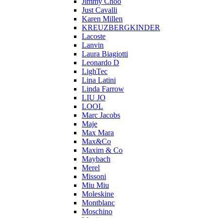
Jimmy Choo
Just Cavalli
Karen Millen
KREUZBERGKINDER
Lacoste
Lanvin
Laura Biagiotti
Leonardo D
LighTec
Lina Latini
Linda Farrow
LIU JO
LOOL
Marc Jacobs
Maje
Max Mara
Max&Co
Maxim & Co
Maybach
Merel
Missoni
Miu Miu
Moleskine
Montblanc
Moschino