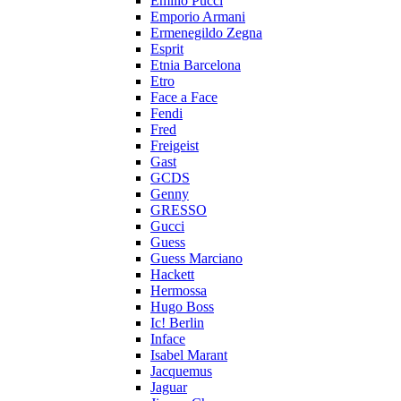
Emilio Pucci
Emporio Armani
Ermenegildo Zegna
Esprit
Etnia Barcelona
Etro
Face a Face
Fendi
Fred
Freigeist
Gast
GCDS
Genny
GRESSO
Gucci
Guess
Guess Marciano
Hackett
Hermossa
Hugo Boss
Ic! Berlin
Inface
Isabel Marant
Jacquemus
Jaguar