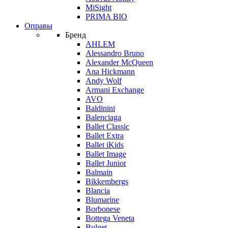
MiSight
PRIMA BIO
Оправы
Бренд
AHLEM
Alessandro Bruno
Alexander McQueen
Ana Hickmann
Andy Wolf
Armani Exchange
AVO
Baldinini
Balenciaga
Ballet Classic
Ballet Extra
Ballet iKids
Ballet Image
Ballet Junior
Balmain
Bikkembergs
Blancia
Blumarine
Borbonese
Bottega Veneta
Bulget