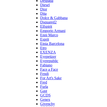
Despada
Diesel
Dior
Dita
Dolce & Gabbana
Dsquared2
Elfspirit
Emporio Armani
Enni Marco
Esprit
Etnia Barcelona
Etro
EXENZA
Eyepetizer
Eyerepublic
Fabiano
Face a Face
Fendi
For Art's Sake
Fred
Furla
Gast
GCDS
Genex
Givenchy