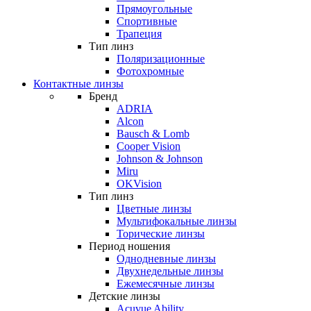
Прямоугольные
Спортивные
Трапеция
Тип линз
Поляризационные
Фотохромные
Контактные линзы
Бренд
ADRIA
Alcon
Bausch & Lomb
Cooper Vision
Johnson & Johnson
Miru
OKVision
Тип линз
Цветные линзы
Мультифокальные линзы
Торические линзы
Период ношения
Однодневные линзы
Двухнедельные линзы
Ежемесячные линзы
Детские линзы
Acuvue Ability