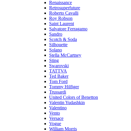
Renaissance
Retrosuperfuture
Roberto Cavalli
Roy Robson
Saint Laurent
Salvatore Ferragamo
Sandro
Scotch & Soda
Silhouette
Solano
Stella McCartney
Sting
Swarovski
TATTVA
Ted Baker
Tom Ford
Tommy Hilfiger
Trussardi
United Colors of Benetton
Valentin Yudashkin
Valentino
Vento
Versace
Vogue
William Morris