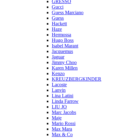
GRESSO
Gucci
Guess Marciano
Guess
Hackett
Haze
Hermossa
Hugo Boss
Isabel Marant
Jacquemus
Jaguar
Jimmy Choo
Karen Millen
Kenzo
KREUZBERGKINDER
Lacoste
Lanvin
Lina Latini
Linda Farrow
LIU JO
Marc Jacobs
Maje
Mario Rossi
Max Mara
Max & Co