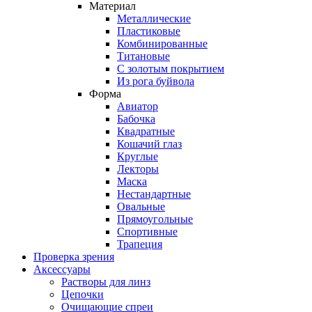
Материал
Металлические
Пластиковые
Комбинированные
Титановые
С золотым покрытием
Из рога буйвола
Форма
Авиатор
Бабочка
Квадратные
Кошачий глаз
Круглые
Лекторы
Маска
Нестандартные
Овальные
Прямоугольные
Спортивные
Трапеция
Проверка зрения
Аксессуары
Растворы для линз
Цепочки
Очищающие спреи