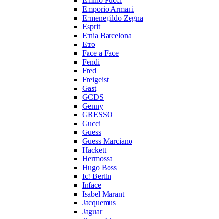
Emilio Pucci
Emporio Armani
Ermenegildo Zegna
Esprit
Etnia Barcelona
Etro
Face a Face
Fendi
Fred
Freigeist
Gast
GCDS
Genny
GRESSO
Gucci
Guess
Guess Marciano
Hackett
Hermossa
Hugo Boss
Ic! Berlin
Inface
Isabel Marant
Jacquemus
Jaguar