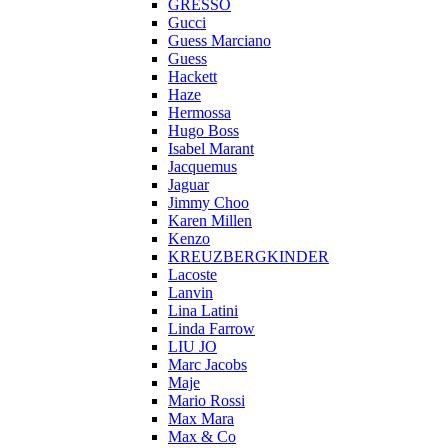
GRESSO
Gucci
Guess Marciano
Guess
Hackett
Haze
Hermossa
Hugo Boss
Isabel Marant
Jacquemus
Jaguar
Jimmy Choo
Karen Millen
Kenzo
KREUZBERGKINDER
Lacoste
Lanvin
Lina Latini
Linda Farrow
LIU JO
Marc Jacobs
Maje
Mario Rossi
Max Mara
Max & Co