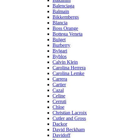
Baldinini
Balenciaga
Balmain
Bikkembergs
Blancia
Boss Orange
Bottega Veneta
Bulget
Burberry
Bvlgari
Byblos
Calvin Klein
Carolina Herrera
Carolina Lemke
Carrera
Cartier
Cazal
Celine
Cerruti
Chloe
Christian Lacroix
Cutler and Gross
Dackor
David Beckham
Davidoff