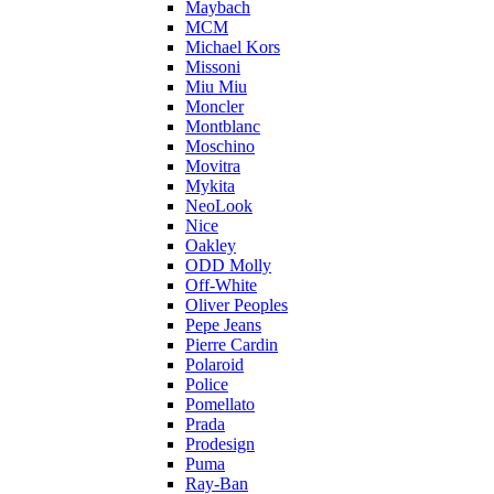
Maybach
MCM
Michael Kors
Missoni
Miu Miu
Moncler
Montblanc
Moschino
Movitra
Mykita
NeoLook
Nice
Oakley
ODD Molly
Off-White
Oliver Peoples
Pepe Jeans
Pierre Cardin
Polaroid
Police
Pomellato
Prada
Prodesign
Puma
Ray-Ban