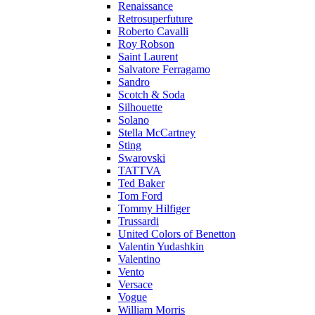
Renaissance
Retrosuperfuture
Roberto Cavalli
Roy Robson
Saint Laurent
Salvatore Ferragamo
Sandro
Scotch & Soda
Silhouette
Solano
Stella McCartney
Sting
Swarovski
TATTVA
Ted Baker
Tom Ford
Tommy Hilfiger
Trussardi
United Colors of Benetton
Valentin Yudashkin
Valentino
Vento
Versace
Vogue
William Morris