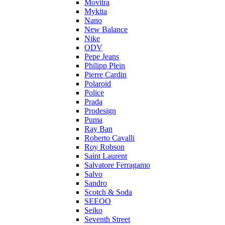
Movitra
Mykita
Nano
New Balance
Nike
ODV
Pepe Jeans
Philipp Plein
Pierre Cardin
Polaroid
Police
Prada
Prodesign
Puma
Ray Ban
Roberto Cavalli
Roy Robson
Saint Laurent
Salvatore Ferragamo
Salvo
Sandro
Scotch & Soda
SEEOO
Seiko
Seventh Street