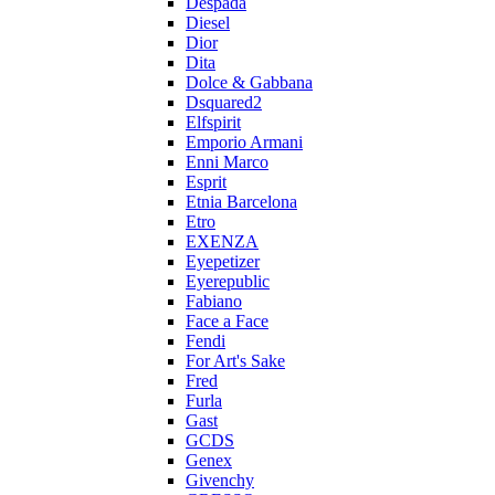
Despada
Diesel
Dior
Dita
Dolce & Gabbana
Dsquared2
Elfspirit
Emporio Armani
Enni Marco
Esprit
Etnia Barcelona
Etro
EXENZA
Eyepetizer
Eyerepublic
Fabiano
Face a Face
Fendi
For Art's Sake
Fred
Furla
Gast
GCDS
Genex
Givenchy