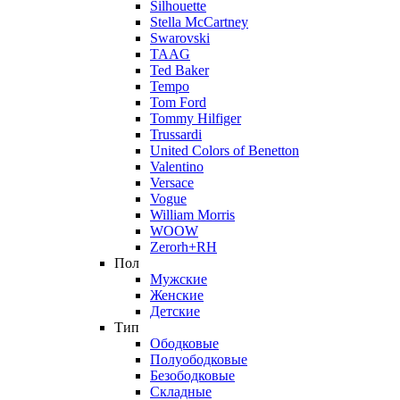
Silhouette
Stella McCartney
Swarovski
TAAG
Ted Baker
Tempo
Tom Ford
Tommy Hilfiger
Trussardi
United Colors of Benetton
Valentino
Versace
Vogue
William Morris
WOOW
Zerorh+RH
Пол
Мужские
Женские
Детские
Тип
Ободковые
Полуободковые
Безободковые
Складные