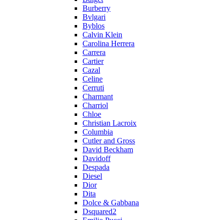
Burberry
Bvlgari
Byblos
Calvin Klein
Carolina Herrera
Carrera
Cartier
Cazal
Celine
Cerruti
Charmant
Charriol
Chloe
Christian Lacroix
Columbia
Cutler and Gross
David Beckham
Davidoff
Despada
Diesel
Dior
Dita
Dolce & Gabbana
Dsquared2