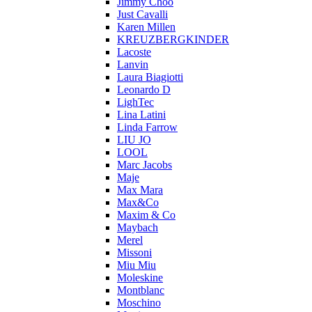
Jimmy Choo
Just Cavalli
Karen Millen
KREUZBERGKINDER
Lacoste
Lanvin
Laura Biagiotti
Leonardo D
LighTec
Lina Latini
Linda Farrow
LIU JO
LOOL
Marc Jacobs
Maje
Max Mara
Max&Co
Maxim & Co
Maybach
Merel
Missoni
Miu Miu
Moleskine
Montblanc
Moschino