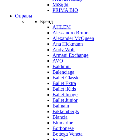
MiSight
PRIMA BIO
Оправы
Бренд
AHLEM
Alessandro Bruno
Alexander McQueen
Ana Hickmann
Andy Wolf
Armani Exchange
AVO
Baldinini
Balenciaga
Ballet Classic
Ballet Extra
Ballet iKids
Ballet Image
Ballet Junior
Balmain
Bikkembergs
Blancia
Blumarine
Borbonese
Bottega Veneta
Bulget