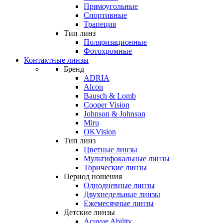
Прямоугольные
Спортивные
Трапеция
Тип линз
Поляризационные
Фотохромные
Контактные линзы
Бренд
ADRIA
Alcon
Bausch & Lomb
Cooper Vision
Johnson & Johnson
Miru
OKVision
Тип линз
Цветные линзы
Мультифокальные линзы
Торические линзы
Период ношения
Однодневные линзы
Двухнедельные линзы
Ежемесячные линзы
Детские линзы
Acuvue Ability