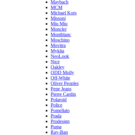
Maybach
MCM
Michael Kors
Missoni
Miu Miu
Moncler
Montblanc
Moschino
Movitra
Mykita
NeoLook
Nice
Oakley
ODD Molly
Off-White
Oliver Peoples
Pepe Jeans
Pierre Cardin
Polaroid
Police
Pomellato
Prada
Prodesign
Puma
Ray-Ban