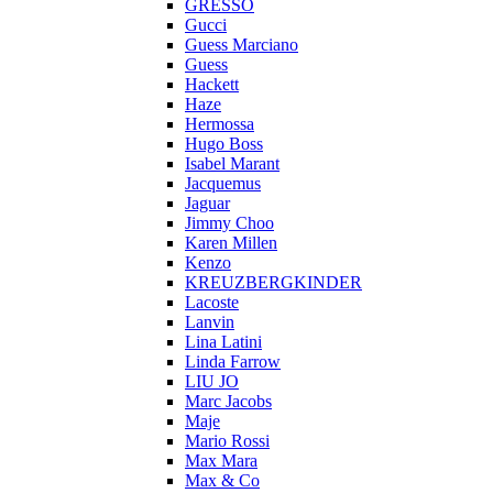
GRESSO
Gucci
Guess Marciano
Guess
Hackett
Haze
Hermossa
Hugo Boss
Isabel Marant
Jacquemus
Jaguar
Jimmy Choo
Karen Millen
Kenzo
KREUZBERGKINDER
Lacoste
Lanvin
Lina Latini
Linda Farrow
LIU JO
Marc Jacobs
Maje
Mario Rossi
Max Mara
Max & Co