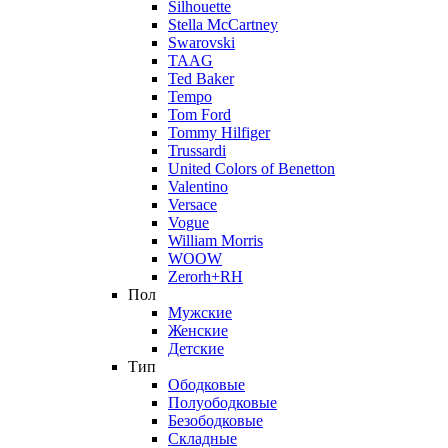
Silhouette
Stella McCartney
Swarovski
TAAG
Ted Baker
Tempo
Tom Ford
Tommy Hilfiger
Trussardi
United Colors of Benetton
Valentino
Versace
Vogue
William Morris
WOOW
Zerorh+RH
Пол
Мужские
Женские
Детские
Тип
Ободковые
Полуободковые
Безободковые
Складные