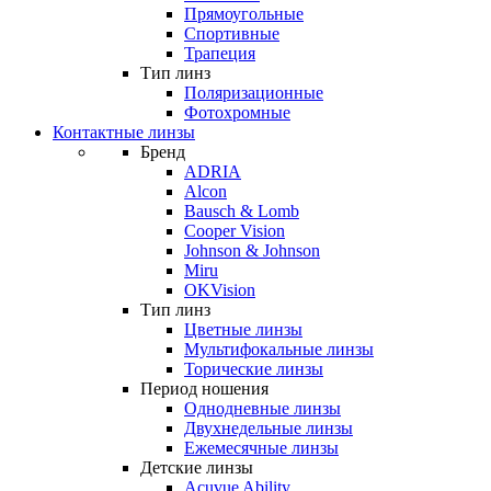
Прямоугольные
Спортивные
Трапеция
Тип линз
Поляризационные
Фотохромные
Контактные линзы
Бренд
ADRIA
Alcon
Bausch & Lomb
Cooper Vision
Johnson & Johnson
Miru
OKVision
Тип линз
Цветные линзы
Мультифокальные линзы
Торические линзы
Период ношения
Однодневные линзы
Двухнедельные линзы
Ежемесячные линзы
Детские линзы
Acuvue Ability