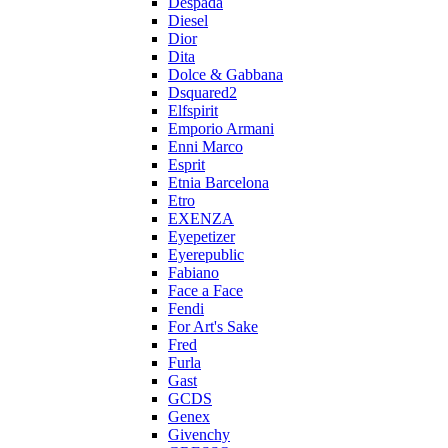
Despada
Diesel
Dior
Dita
Dolce & Gabbana
Dsquared2
Elfspirit
Emporio Armani
Enni Marco
Esprit
Etnia Barcelona
Etro
EXENZA
Eyepetizer
Eyerepublic
Fabiano
Face a Face
Fendi
For Art's Sake
Fred
Furla
Gast
GCDS
Genex
Givenchy