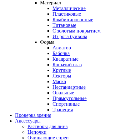
Материал
Металлические
Пластиковые
Комбинированные
Титановые
С золотым покрытием
Из рога буйвола
Форма
Авиатор
Бабочка
Квадратные
Кошачий глаз
Круглые
Лекторы
Маска
Нестандартные
Овальные
Прямоугольные
Спортивные
Трапеция
Проверка зрения
Аксессуары
Растворы для линз
Цепочки
Очищающие спреи