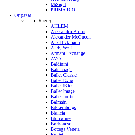
MiSight
PRIMA BIO
Оправы
Бренд
AHLEM
Alessandro Bruno
Alexander McQueen
Ana Hickmann
Andy Wolf
Armani Exchange
AVO
Baldinini
Balenciaga
Ballet Classic
Ballet Extra
Ballet iKids
Ballet Image
Ballet Junior
Balmain
Bikkembergs
Blancia
Blumarine
Borbonese
Bottega Veneta
Bulget