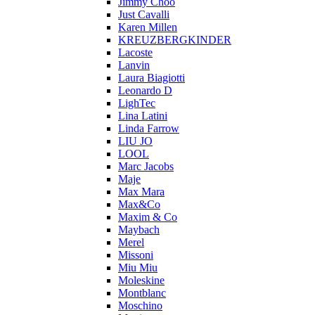
Jimmy Choo
Just Cavalli
Karen Millen
KREUZBERGKINDER
Lacoste
Lanvin
Laura Biagiotti
Leonardo D
LighTec
Lina Latini
Linda Farrow
LIU JO
LOOL
Marc Jacobs
Maje
Max Mara
Max&Co
Maxim & Co
Maybach
Merel
Missoni
Miu Miu
Moleskine
Montblanc
Moschino