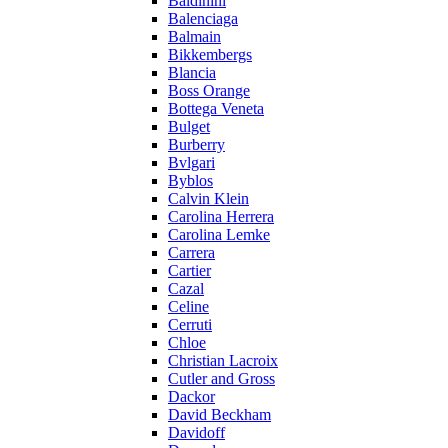
Baldinini
Balenciaga
Balmain
Bikkembergs
Blancia
Boss Orange
Bottega Veneta
Bulget
Burberry
Bvlgari
Byblos
Calvin Klein
Carolina Herrera
Carolina Lemke
Carrera
Cartier
Cazal
Celine
Cerruti
Chloe
Christian Lacroix
Cutler and Gross
Dackor
David Beckham
Davidoff