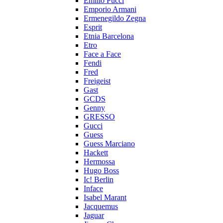
Emilio Pucci
Emporio Armani
Ermenegildo Zegna
Esprit
Etnia Barcelona
Etro
Face a Face
Fendi
Fred
Freigeist
Gast
GCDS
Genny
GRESSO
Gucci
Guess
Guess Marciano
Hackett
Hermossa
Hugo Boss
Ic! Berlin
Inface
Isabel Marant
Jacquemus
Jaguar