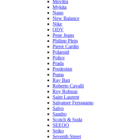
Movitra
Mykita
Nano
New Balance
Nike
ODV
Pepe Jeans
Philipp Plein
Pierre Cardin
Polaroid
Police
Prada
Prodesign
Puma
Ray Ban
Roberto Cavalli
Roy Robson
Saint Laurent
Salvatore Ferragamo
Salvo
Sandro
Scotch & Soda
SEEOO
Seiko
Seventh Street