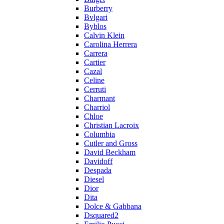
Burberry
Bvlgari
Byblos
Calvin Klein
Carolina Herrera
Carrera
Cartier
Cazal
Celine
Cerruti
Charmant
Charriol
Chloe
Christian Lacroix
Columbia
Cutler and Gross
David Beckham
Davidoff
Despada
Diesel
Dior
Dita
Dolce & Gabbana
Dsquared2