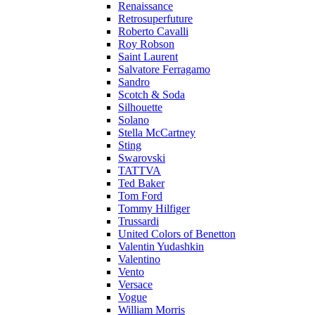
Renaissance
Retrosuperfuture
Roberto Cavalli
Roy Robson
Saint Laurent
Salvatore Ferragamo
Sandro
Scotch & Soda
Silhouette
Solano
Stella McCartney
Sting
Swarovski
TATTVA
Ted Baker
Tom Ford
Tommy Hilfiger
Trussardi
United Colors of Benetton
Valentin Yudashkin
Valentino
Vento
Versace
Vogue
William Morris