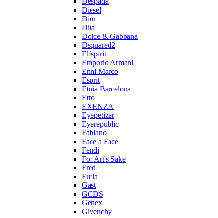
Despada
Diesel
Dior
Dita
Dolce & Gabbana
Dsquared2
Elfspirit
Emporio Armani
Enni Marco
Esprit
Etnia Barcelona
Etro
EXENZA
Eyepetizer
Eyerepublic
Fabiano
Face a Face
Fendi
For Art's Sake
Fred
Furla
Gast
GCDS
Genex
Givenchy