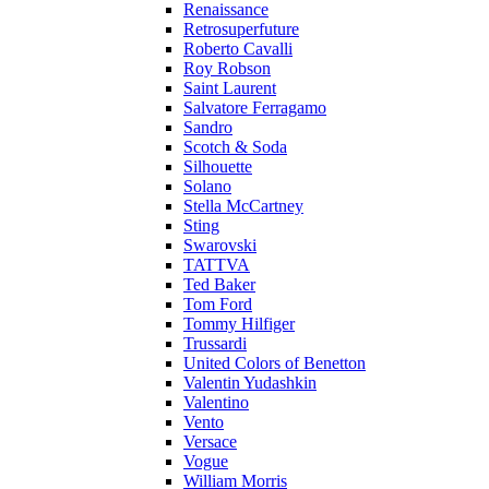
Renaissance
Retrosuperfuture
Roberto Cavalli
Roy Robson
Saint Laurent
Salvatore Ferragamo
Sandro
Scotch & Soda
Silhouette
Solano
Stella McCartney
Sting
Swarovski
TATTVA
Ted Baker
Tom Ford
Tommy Hilfiger
Trussardi
United Colors of Benetton
Valentin Yudashkin
Valentino
Vento
Versace
Vogue
William Morris