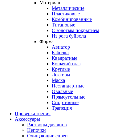
Материал
Металлические
Пластиковые
Комбинированные
Титановые
С золотым покрытием
Из рога буйвола
Форма
Авиатор
Бабочка
Квадратные
Кошачий глаз
Круглые
Лекторы
Маска
Нестандартные
Овальные
Прямоугольные
Спортивные
Трапеция
Проверка зрения
Аксессуары
Растворы для линз
Цепочки
Очищающие спреи