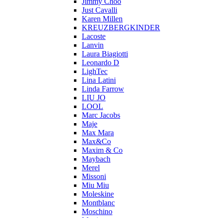
Jimmy Choo
Just Cavalli
Karen Millen
KREUZBERGKINDER
Lacoste
Lanvin
Laura Biagiotti
Leonardo D
LighTec
Lina Latini
Linda Farrow
LIU JO
LOOL
Marc Jacobs
Maje
Max Mara
Max&Co
Maxim & Co
Maybach
Merel
Missoni
Miu Miu
Moleskine
Montblanc
Moschino