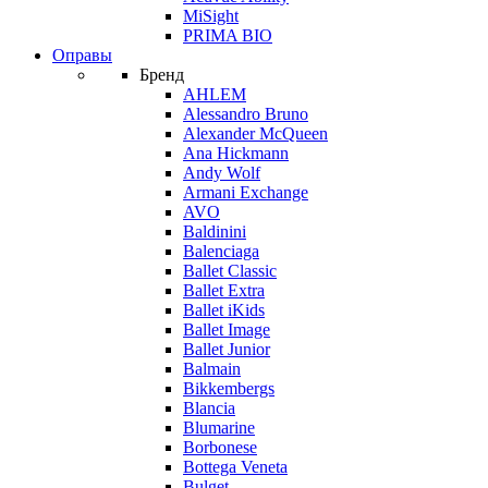
MiSight
PRIMA BIO
Оправы
Бренд
AHLEM
Alessandro Bruno
Alexander McQueen
Ana Hickmann
Andy Wolf
Armani Exchange
AVO
Baldinini
Balenciaga
Ballet Classic
Ballet Extra
Ballet iKids
Ballet Image
Ballet Junior
Balmain
Bikkembergs
Blancia
Blumarine
Borbonese
Bottega Veneta
Bulget