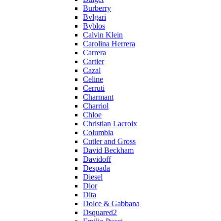
Burberry
Bvlgari
Byblos
Calvin Klein
Carolina Herrera
Carrera
Cartier
Cazal
Celine
Cerruti
Charmant
Charriol
Chloe
Christian Lacroix
Columbia
Cutler and Gross
David Beckham
Davidoff
Despada
Diesel
Dior
Dita
Dolce & Gabbana
Dsquared2