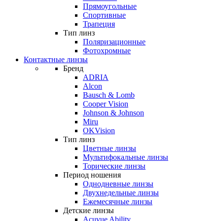
Прямоугольные
Спортивные
Трапеция
Тип линз
Поляризационные
Фотохромные
Контактные линзы
Бренд
ADRIA
Alcon
Bausch & Lomb
Cooper Vision
Johnson & Johnson
Miru
OKVision
Тип линз
Цветные линзы
Мультифокальные линзы
Торические линзы
Период ношения
Однодневные линзы
Двухнедельные линзы
Ежемесячные линзы
Детские линзы
Acuvue Ability