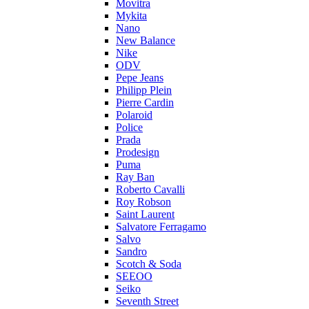
Movitra
Mykita
Nano
New Balance
Nike
ODV
Pepe Jeans
Philipp Plein
Pierre Cardin
Polaroid
Police
Prada
Prodesign
Puma
Ray Ban
Roberto Cavalli
Roy Robson
Saint Laurent
Salvatore Ferragamo
Salvo
Sandro
Scotch & Soda
SEEOO
Seiko
Seventh Street