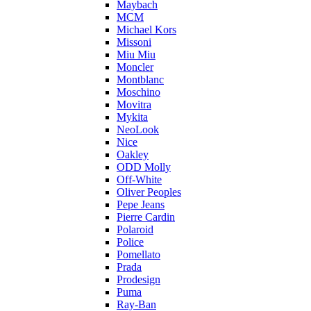
Maybach
MCM
Michael Kors
Missoni
Miu Miu
Moncler
Montblanc
Moschino
Movitra
Mykita
NeoLook
Nice
Oakley
ODD Molly
Off-White
Oliver Peoples
Pepe Jeans
Pierre Cardin
Polaroid
Police
Pomellato
Prada
Prodesign
Puma
Ray-Ban