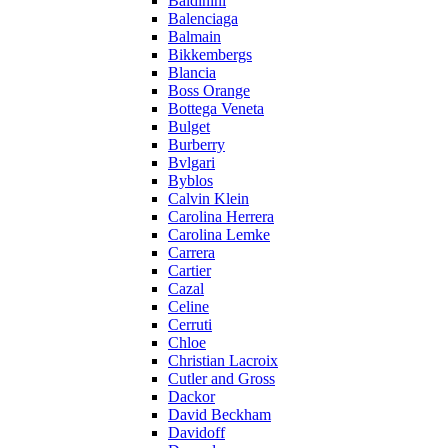
Baldinini
Balenciaga
Balmain
Bikkembergs
Blancia
Boss Orange
Bottega Veneta
Bulget
Burberry
Bvlgari
Byblos
Calvin Klein
Carolina Herrera
Carolina Lemke
Carrera
Cartier
Cazal
Celine
Cerruti
Chloe
Christian Lacroix
Cutler and Gross
Dackor
David Beckham
Davidoff