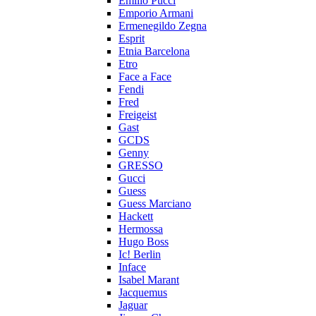
Emilio Pucci
Emporio Armani
Ermenegildo Zegna
Esprit
Etnia Barcelona
Etro
Face a Face
Fendi
Fred
Freigeist
Gast
GCDS
Genny
GRESSO
Gucci
Guess
Guess Marciano
Hackett
Hermossa
Hugo Boss
Ic! Berlin
Inface
Isabel Marant
Jacquemus
Jaguar