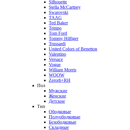
Silhouette
Stella McCartney
Swarovski
TAAG
Ted Baker
Tempo
Tom Ford
Tommy Hilfiger
Trussardi
United Colors of Benetton
Valentino
Versace
Vogue
William Morris
WOOW
Zerorh+RH
Пол
Мужские
Женские
Детские
Тип
Ободковые
Полуободковые
Безободковые
Складные