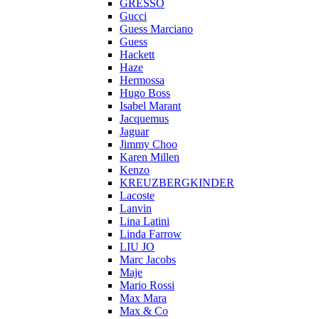
GRESSO
Gucci
Guess Marciano
Guess
Hackett
Haze
Hermossa
Hugo Boss
Isabel Marant
Jacquemus
Jaguar
Jimmy Choo
Karen Millen
Kenzo
KREUZBERGKINDER
Lacoste
Lanvin
Lina Latini
Linda Farrow
LIU JO
Marc Jacobs
Maje
Mario Rossi
Max Mara
Max & Co