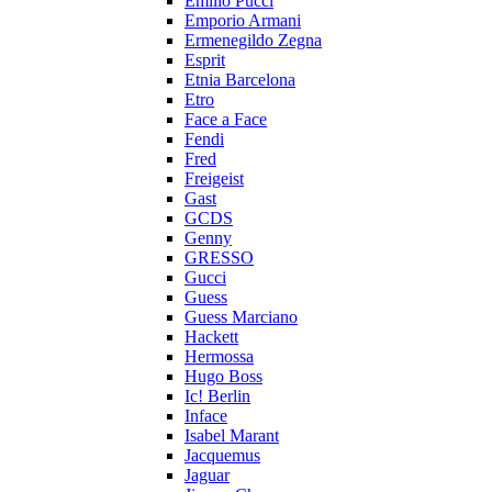
Emilio Pucci
Emporio Armani
Ermenegildo Zegna
Esprit
Etnia Barcelona
Etro
Face a Face
Fendi
Fred
Freigeist
Gast
GCDS
Genny
GRESSO
Gucci
Guess
Guess Marciano
Hackett
Hermossa
Hugo Boss
Ic! Berlin
Inface
Isabel Marant
Jacquemus
Jaguar