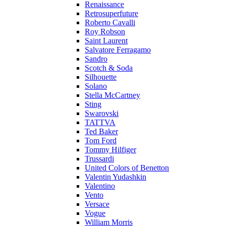
Renaissance
Retrosuperfuture
Roberto Cavalli
Roy Robson
Saint Laurent
Salvatore Ferragamo
Sandro
Scotch & Soda
Silhouette
Solano
Stella McCartney
Sting
Swarovski
TATTVA
Ted Baker
Tom Ford
Tommy Hilfiger
Trussardi
United Colors of Benetton
Valentin Yudashkin
Valentino
Vento
Versace
Vogue
William Morris