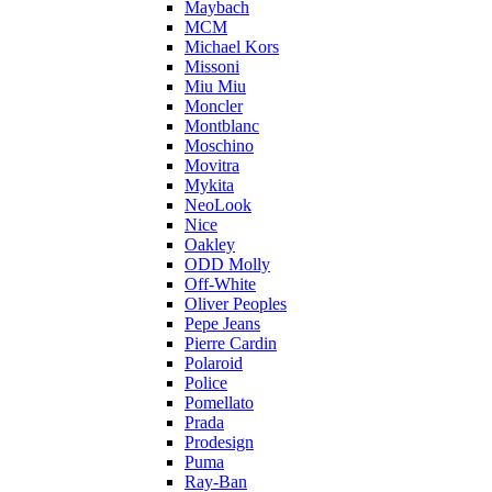
Maybach
MCM
Michael Kors
Missoni
Miu Miu
Moncler
Montblanc
Moschino
Movitra
Mykita
NeoLook
Nice
Oakley
ODD Molly
Off-White
Oliver Peoples
Pepe Jeans
Pierre Cardin
Polaroid
Police
Pomellato
Prada
Prodesign
Puma
Ray-Ban