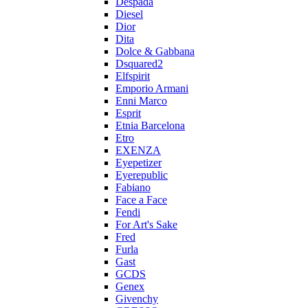
Despada
Diesel
Dior
Dita
Dolce & Gabbana
Dsquared2
Elfspirit
Emporio Armani
Enni Marco
Esprit
Etnia Barcelona
Etro
EXENZA
Eyepetizer
Eyerepublic
Fabiano
Face a Face
Fendi
For Art's Sake
Fred
Furla
Gast
GCDS
Genex
Givenchy