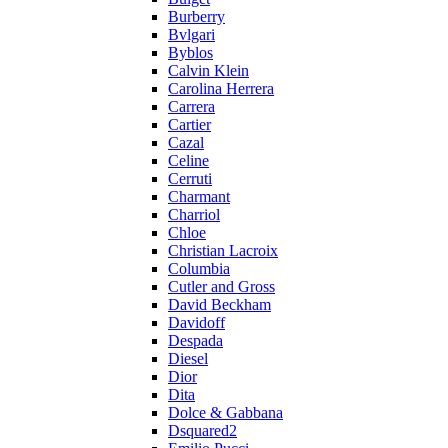
Burberry
Bvlgari
Byblos
Calvin Klein
Carolina Herrera
Carrera
Cartier
Cazal
Celine
Cerruti
Charmant
Charriol
Chloe
Christian Lacroix
Columbia
Cutler and Gross
David Beckham
Davidoff
Despada
Diesel
Dior
Dita
Dolce & Gabbana
Dsquared2