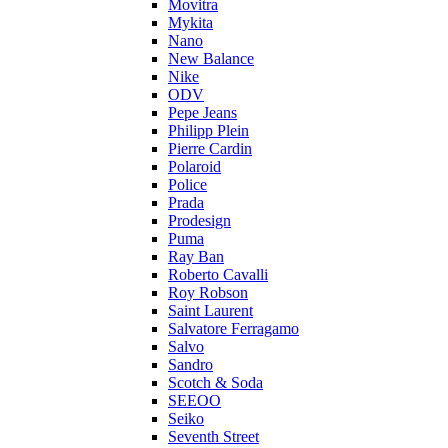
Movitra
Mykita
Nano
New Balance
Nike
ODV
Pepe Jeans
Philipp Plein
Pierre Cardin
Polaroid
Police
Prada
Prodesign
Puma
Ray Ban
Roberto Cavalli
Roy Robson
Saint Laurent
Salvatore Ferragamo
Salvo
Sandro
Scotch & Soda
SEEOO
Seiko
Seventh Street