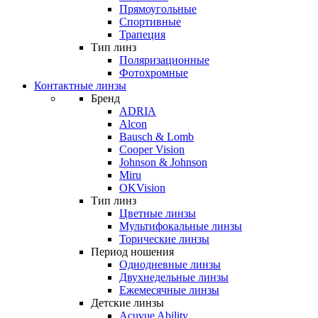
Прямоугольные
Спортивные
Трапеция
Тип линз
Поляризационные
Фотохромные
Контактные линзы
Бренд
ADRIA
Alcon
Bausch & Lomb
Cooper Vision
Johnson & Johnson
Miru
OKVision
Тип линз
Цветные линзы
Мультифокальные линзы
Торические линзы
Период ношения
Однодневные линзы
Двухнедельные линзы
Ежемесячные линзы
Детские линзы
Acuvue Ability