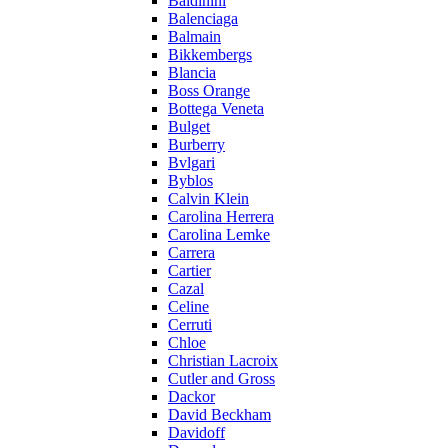
Baldinini
Balenciaga
Balmain
Bikkembergs
Blancia
Boss Orange
Bottega Veneta
Bulget
Burberry
Bvlgari
Byblos
Calvin Klein
Carolina Herrera
Carolina Lemke
Carrera
Cartier
Cazal
Celine
Cerruti
Chloe
Christian Lacroix
Cutler and Gross
Dackor
David Beckham
Davidoff