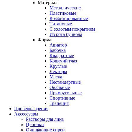
Материал
Металлические
Пластиковые
Комбинированные
Титановые
С золотым покрытием
Из рога буйвола
Форма
Авиатор
Бабочка
Квадратные
Кошачий глаз
Круглые
Лекторы
Маска
Нестандартные
Овальные
Прямоугольные
Спортивные
Трапеция
Проверка зрения
Аксессуары
Растворы для линз
Цепочки
Очищающие спреи