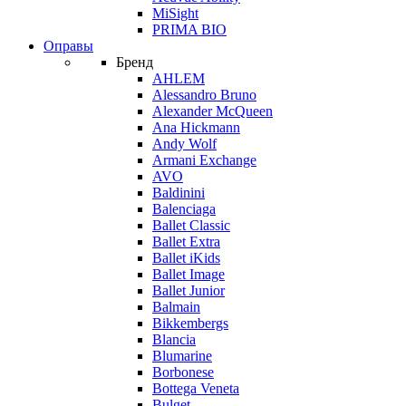
MiSight
PRIMA BIO
Оправы
Бренд
AHLEM
Alessandro Bruno
Alexander McQueen
Ana Hickmann
Andy Wolf
Armani Exchange
AVO
Baldinini
Balenciaga
Ballet Classic
Ballet Extra
Ballet iKids
Ballet Image
Ballet Junior
Balmain
Bikkembergs
Blancia
Blumarine
Borbonese
Bottega Veneta
Bulget