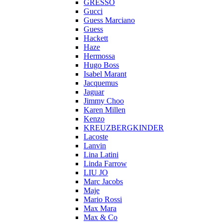
GRESSO
Gucci
Guess Marciano
Guess
Hackett
Haze
Hermossa
Hugo Boss
Isabel Marant
Jacquemus
Jaguar
Jimmy Choo
Karen Millen
Kenzo
KREUZBERGKINDER
Lacoste
Lanvin
Lina Latini
Linda Farrow
LIU JO
Marc Jacobs
Maje
Mario Rossi
Max Mara
Max & Co