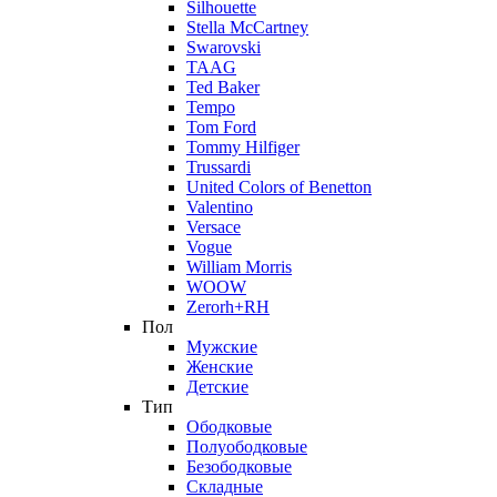
Silhouette
Stella McCartney
Swarovski
TAAG
Ted Baker
Tempo
Tom Ford
Tommy Hilfiger
Trussardi
United Colors of Benetton
Valentino
Versace
Vogue
William Morris
WOOW
Zerorh+RH
Пол
Мужские
Женские
Детские
Тип
Ободковые
Полуободковые
Безободковые
Складные