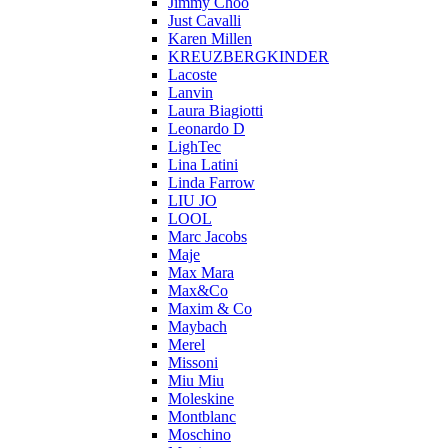
Jimmy Choo
Just Cavalli
Karen Millen
KREUZBERGKINDER
Lacoste
Lanvin
Laura Biagiotti
Leonardo D
LighTec
Lina Latini
Linda Farrow
LIU JO
LOOL
Marc Jacobs
Maje
Max Mara
Max&Co
Maxim & Co
Maybach
Merel
Missoni
Miu Miu
Moleskine
Montblanc
Moschino