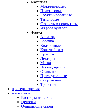
Материал
Металлические
Пластиковые
Комбинированные
Титановые
С золотым покрытием
Из рога буйвола
Форма
Авиатор
Бабочка
Квадратные
Кошачий глаз
Круглые
Лекторы
Маска
Нестандартные
Овальные
Прямоугольные
Спортивные
Трапеция
Проверка зрения
Аксессуары
Растворы для линз
Цепочки
Очищающие спреи