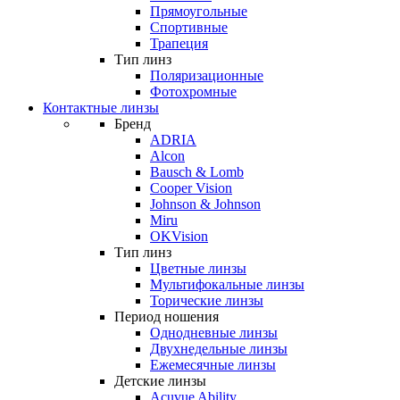
Прямоугольные
Спортивные
Трапеция
Тип линз
Поляризационные
Фотохромные
Контактные линзы
Бренд
ADRIA
Alcon
Bausch & Lomb
Cooper Vision
Johnson & Johnson
Miru
OKVision
Тип линз
Цветные линзы
Мультифокальные линзы
Торические линзы
Период ношения
Однодневные линзы
Двухнедельные линзы
Ежемесячные линзы
Детские линзы
Acuvue Ability