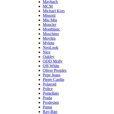
Maybach
MCM
Michael Kors
Missoni
Miu Miu
Moncler
Montblanc
Moschino
Movitra
Mykita
NeoLook
Nice
Oakley
ODD Molly
Off-White
Oliver Peoples
Pepe Jeans
Pierre Cardin
Polaroid
Police
Pomellato
Prada
Prodesign
Puma
Ray-Ban