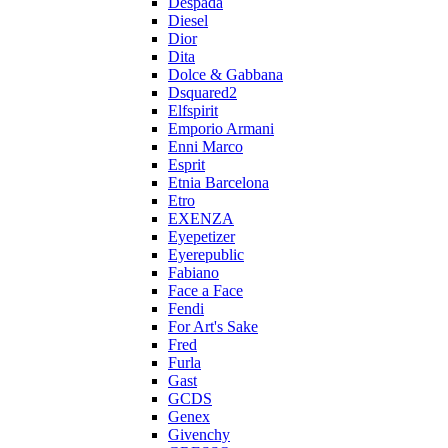
Despada
Diesel
Dior
Dita
Dolce & Gabbana
Dsquared2
Elfspirit
Emporio Armani
Enni Marco
Esprit
Etnia Barcelona
Etro
EXENZA
Eyepetizer
Eyerepublic
Fabiano
Face a Face
Fendi
For Art's Sake
Fred
Furla
Gast
GCDS
Genex
Givenchy