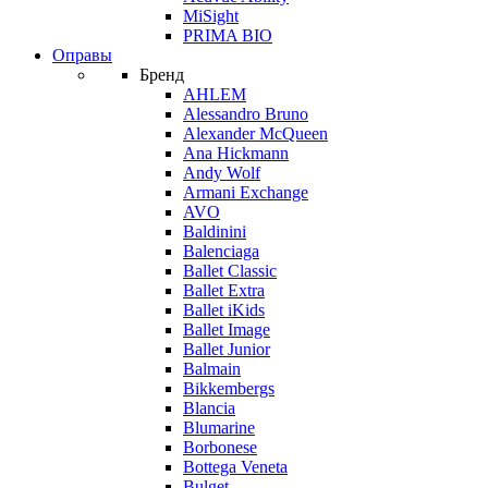
MiSight
PRIMA BIO
Оправы
Бренд
AHLEM
Alessandro Bruno
Alexander McQueen
Ana Hickmann
Andy Wolf
Armani Exchange
AVO
Baldinini
Balenciaga
Ballet Classic
Ballet Extra
Ballet iKids
Ballet Image
Ballet Junior
Balmain
Bikkembergs
Blancia
Blumarine
Borbonese
Bottega Veneta
Bulget