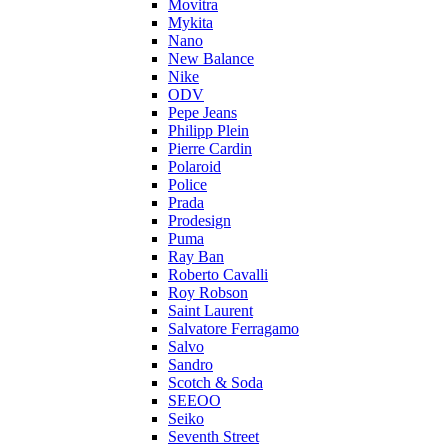
Movitra
Mykita
Nano
New Balance
Nike
ODV
Pepe Jeans
Philipp Plein
Pierre Cardin
Polaroid
Police
Prada
Prodesign
Puma
Ray Ban
Roberto Cavalli
Roy Robson
Saint Laurent
Salvatore Ferragamo
Salvo
Sandro
Scotch & Soda
SEEOO
Seiko
Seventh Street