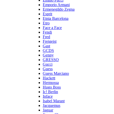
Emilio Pucci
Emporio Armani
Ermenegildo Zegna
Esprit
Etnia Barcelona
Etro
Face a Face
Fendi
Fred
Freigeist
Gast
GCDS
Genny
GRESSO
Gucci
Guess
Guess Marciano
Hackett
Hermossa
Hugo Boss
Ic! Berlin
Inface
Isabel Marant
Jacquemus
Jaguar