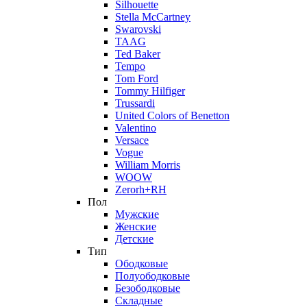
Silhouette
Stella McCartney
Swarovski
TAAG
Ted Baker
Tempo
Tom Ford
Tommy Hilfiger
Trussardi
United Colors of Benetton
Valentino
Versace
Vogue
William Morris
WOOW
Zerorh+RH
Пол
Мужские
Женские
Детские
Тип
Ободковые
Полуободковые
Безободковые
Складные