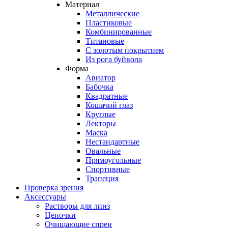
Материал
Металлические
Пластиковые
Комбинированные
Титановые
С золотым покрытием
Из рога буйвола
Форма
Авиатор
Бабочка
Квадратные
Кошачий глаз
Круглые
Лекторы
Маска
Нестандартные
Овальные
Прямоугольные
Спортивные
Трапеция
Проверка зрения
Аксессуары
Растворы для линз
Цепочки
Очищающие спреи