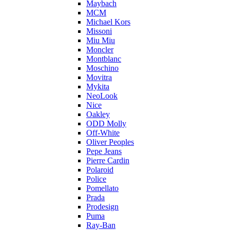
Maybach
MCM
Michael Kors
Missoni
Miu Miu
Moncler
Montblanc
Moschino
Movitra
Mykita
NeoLook
Nice
Oakley
ODD Molly
Off-White
Oliver Peoples
Pepe Jeans
Pierre Cardin
Polaroid
Police
Pomellato
Prada
Prodesign
Puma
Ray-Ban