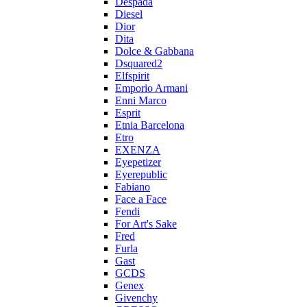
Despada
Diesel
Dior
Dita
Dolce & Gabbana
Dsquared2
Elfspirit
Emporio Armani
Enni Marco
Esprit
Etnia Barcelona
Etro
EXENZA
Eyepetizer
Eyerepublic
Fabiano
Face a Face
Fendi
For Art's Sake
Fred
Furla
Gast
GCDS
Genex
Givenchy