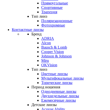
Прямоугольные
Спортивные
Трапеция
Тип линз
Поляризационные
Фотохромные
Контактные линзы
Бренд
ADRIA
Alcon
Bausch & Lomb
Cooper Vision
Johnson & Johnson
Miru
OKVision
Тип линз
Цветные линзы
Мультифокальные линзы
Торические линзы
Период ношения
Однодневные линзы
Двухнедельные линзы
Ежемесячные линзы
Детские линзы
Acuvue Ability