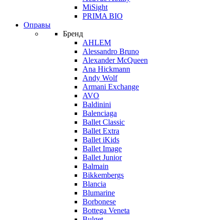
MiSight
PRIMA BIO
Оправы
Бренд
AHLEM
Alessandro Bruno
Alexander McQueen
Ana Hickmann
Andy Wolf
Armani Exchange
AVO
Baldinini
Balenciaga
Ballet Classic
Ballet Extra
Ballet iKids
Ballet Image
Ballet Junior
Balmain
Bikkembergs
Blancia
Blumarine
Borbonese
Bottega Veneta
Bulget