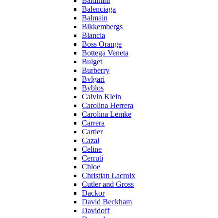
Baldinini
Balenciaga
Balmain
Bikkembergs
Blancia
Boss Orange
Bottega Veneta
Bulget
Burberry
Bvlgari
Byblos
Calvin Klein
Carolina Herrera
Carolina Lemke
Carrera
Cartier
Cazal
Celine
Cerruti
Chloe
Christian Lacroix
Cutler and Gross
Dackor
David Beckham
Davidoff