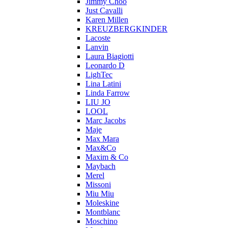
Jimmy Choo
Just Cavalli
Karen Millen
KREUZBERGKINDER
Lacoste
Lanvin
Laura Biagiotti
Leonardo D
LighTec
Lina Latini
Linda Farrow
LIU JO
LOOL
Marc Jacobs
Maje
Max Mara
Max&Co
Maxim & Co
Maybach
Merel
Missoni
Miu Miu
Moleskine
Montblanc
Moschino