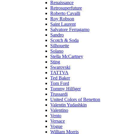
Renaissance
Retrosuperfuture
Roberto Cavalli
Roy Robson
Saint Laurent
Salvatore Ferragamo
Sandro
Scotch & Soda
Silhouette
Solano
Stella McCartney
Sting
Swarovski
TATTVA
Ted Baker
Tom Ford
Tommy Hilfiger
Trussardi
United Colors of Benetton
Valentin Yudashkin
Valentino
Vento
Versace
Vogue
William Morris