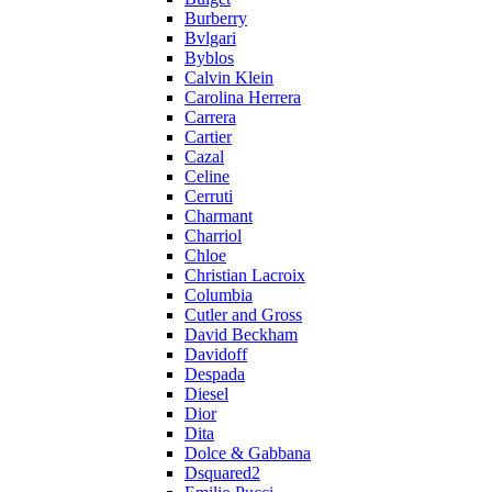
Burberry
Bvlgari
Byblos
Calvin Klein
Carolina Herrera
Carrera
Cartier
Cazal
Celine
Cerruti
Charmant
Charriol
Chloe
Christian Lacroix
Columbia
Cutler and Gross
David Beckham
Davidoff
Despada
Diesel
Dior
Dita
Dolce & Gabbana
Dsquared2