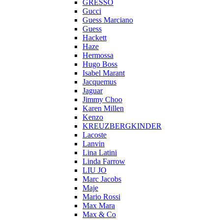
GRESSO
Gucci
Guess Marciano
Guess
Hackett
Haze
Hermossa
Hugo Boss
Isabel Marant
Jacquemus
Jaguar
Jimmy Choo
Karen Millen
Kenzo
KREUZBERGKINDER
Lacoste
Lanvin
Lina Latini
Linda Farrow
LIU JO
Marc Jacobs
Maje
Mario Rossi
Max Mara
Max & Co