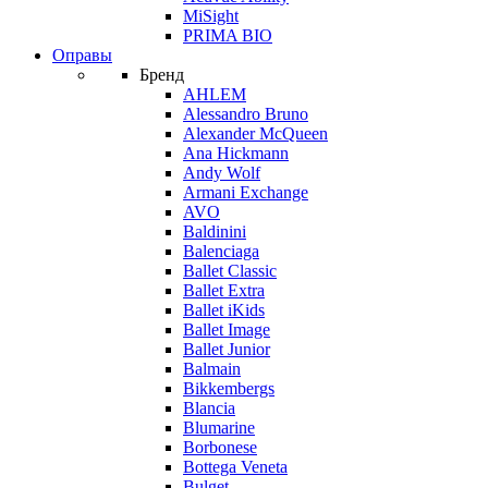
MiSight
PRIMA BIO
Оправы
Бренд
AHLEM
Alessandro Bruno
Alexander McQueen
Ana Hickmann
Andy Wolf
Armani Exchange
AVO
Baldinini
Balenciaga
Ballet Classic
Ballet Extra
Ballet iKids
Ballet Image
Ballet Junior
Balmain
Bikkembergs
Blancia
Blumarine
Borbonese
Bottega Veneta
Bulget