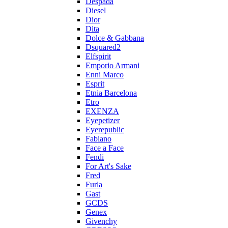
Despada
Diesel
Dior
Dita
Dolce & Gabbana
Dsquared2
Elfspirit
Emporio Armani
Enni Marco
Esprit
Etnia Barcelona
Etro
EXENZA
Eyepetizer
Eyerepublic
Fabiano
Face a Face
Fendi
For Art's Sake
Fred
Furla
Gast
GCDS
Genex
Givenchy