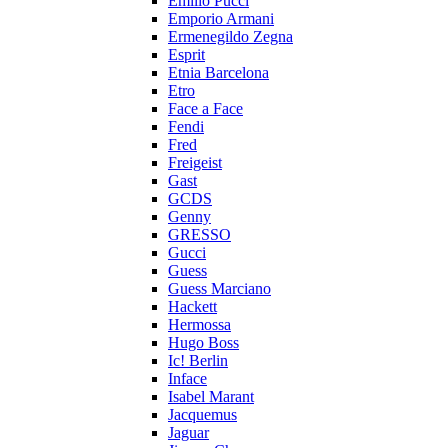
Emilio Pucci
Emporio Armani
Ermenegildo Zegna
Esprit
Etnia Barcelona
Etro
Face a Face
Fendi
Fred
Freigeist
Gast
GCDS
Genny
GRESSO
Gucci
Guess
Guess Marciano
Hackett
Hermossa
Hugo Boss
Ic! Berlin
Inface
Isabel Marant
Jacquemus
Jaguar