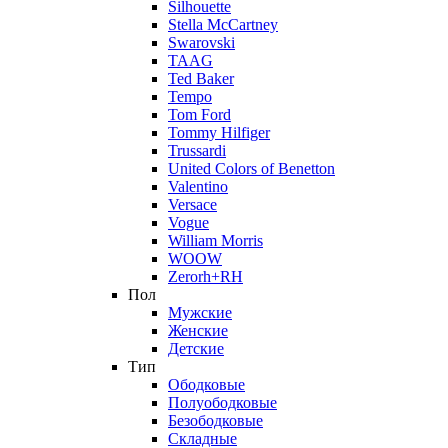
Silhouette
Stella McCartney
Swarovski
TAAG
Ted Baker
Tempo
Tom Ford
Tommy Hilfiger
Trussardi
United Colors of Benetton
Valentino
Versace
Vogue
William Morris
WOOW
Zerorh+RH
Пол
Мужские
Женские
Детские
Тип
Ободковые
Полуободковые
Безободковые
Складные