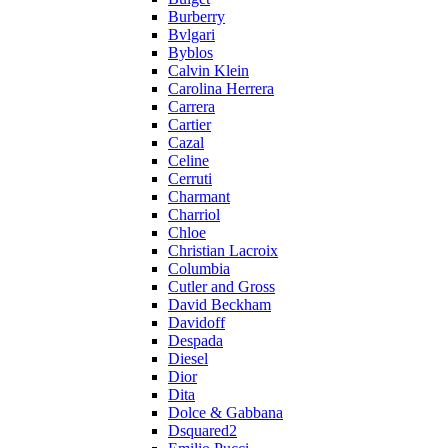
Burberry
Bvlgari
Byblos
Calvin Klein
Carolina Herrera
Carrera
Cartier
Cazal
Celine
Cerruti
Charmant
Charriol
Chloe
Christian Lacroix
Columbia
Cutler and Gross
David Beckham
Davidoff
Despada
Diesel
Dior
Dita
Dolce & Gabbana
Dsquared2