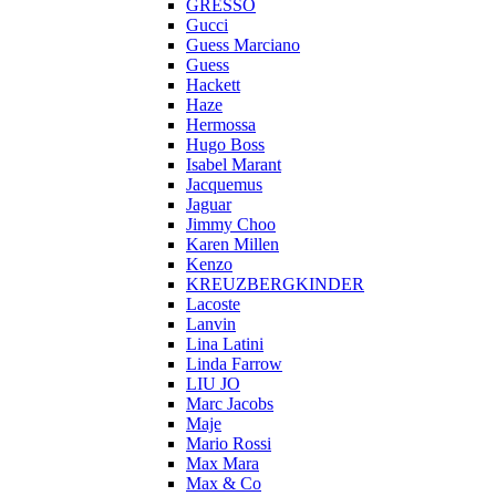
GRESSO
Gucci
Guess Marciano
Guess
Hackett
Haze
Hermossa
Hugo Boss
Isabel Marant
Jacquemus
Jaguar
Jimmy Choo
Karen Millen
Kenzo
KREUZBERGKINDER
Lacoste
Lanvin
Lina Latini
Linda Farrow
LIU JO
Marc Jacobs
Maje
Mario Rossi
Max Mara
Max & Co