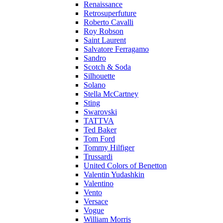
Renaissance
Retrosuperfuture
Roberto Cavalli
Roy Robson
Saint Laurent
Salvatore Ferragamo
Sandro
Scotch & Soda
Silhouette
Solano
Stella McCartney
Sting
Swarovski
TATTVA
Ted Baker
Tom Ford
Tommy Hilfiger
Trussardi
United Colors of Benetton
Valentin Yudashkin
Valentino
Vento
Versace
Vogue
William Morris