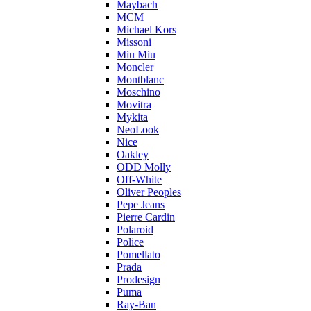
Maybach
MCM
Michael Kors
Missoni
Miu Miu
Moncler
Montblanc
Moschino
Movitra
Mykita
NeoLook
Nice
Oakley
ODD Molly
Off-White
Oliver Peoples
Pepe Jeans
Pierre Cardin
Polaroid
Police
Pomellato
Prada
Prodesign
Puma
Ray-Ban