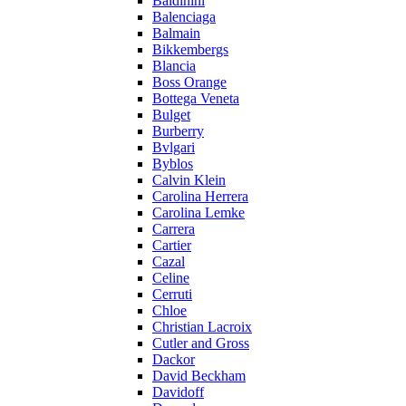
Baldinini
Balenciaga
Balmain
Bikkembergs
Blancia
Boss Orange
Bottega Veneta
Bulget
Burberry
Bvlgari
Byblos
Calvin Klein
Carolina Herrera
Carolina Lemke
Carrera
Cartier
Cazal
Celine
Cerruti
Chloe
Christian Lacroix
Cutler and Gross
Dackor
David Beckham
Davidoff