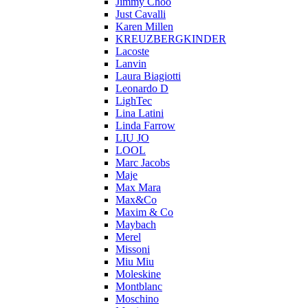
Jimmy Choo
Just Cavalli
Karen Millen
KREUZBERGKINDER
Lacoste
Lanvin
Laura Biagiotti
Leonardo D
LighTec
Lina Latini
Linda Farrow
LIU JO
LOOL
Marc Jacobs
Maje
Max Mara
Max&Co
Maxim & Co
Maybach
Merel
Missoni
Miu Miu
Moleskine
Montblanc
Moschino