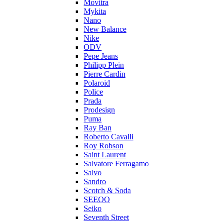
Movitra
Mykita
Nano
New Balance
Nike
ODV
Pepe Jeans
Philipp Plein
Pierre Cardin
Polaroid
Police
Prada
Prodesign
Puma
Ray Ban
Roberto Cavalli
Roy Robson
Saint Laurent
Salvatore Ferragamo
Salvo
Sandro
Scotch & Soda
SEEOO
Seiko
Seventh Street