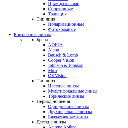
Прямоугольные
Спортивные
Трапеция
Тип линз
Поляризационные
Фотохромные
Контактные линзы
Бренд
ADRIA
Alcon
Bausch & Lomb
Cooper Vision
Johnson & Johnson
Miru
OKVision
Тип линз
Цветные линзы
Мультифокальные линзы
Торические линзы
Период ношения
Однодневные линзы
Двухнедельные линзы
Ежемесячные линзы
Детские линзы
Acuvue Ability