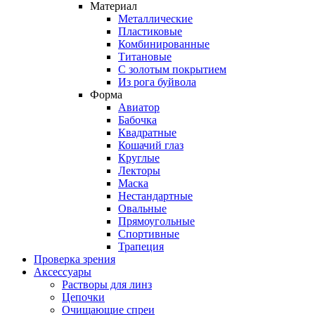
Материал
Металлические
Пластиковые
Комбинированные
Титановые
С золотым покрытием
Из рога буйвола
Форма
Авиатор
Бабочка
Квадратные
Кошачий глаз
Круглые
Лекторы
Маска
Нестандартные
Овальные
Прямоугольные
Спортивные
Трапеция
Проверка зрения
Аксессуары
Растворы для линз
Цепочки
Очищающие спреи