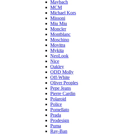
Maybach
MCM
Michael Kors
Missoni
Miu Miu
Moncler
Montblanc
Moschino
Movitra
Mykita
NeoLook
Nice
Oakley
ODD Molly
Off-White
Oliver Peoples
Pepe Jeans
Pierre Cardin
Polaroid
Police
Pomellato
Prada
Prodesign
Puma
Ray-Ban