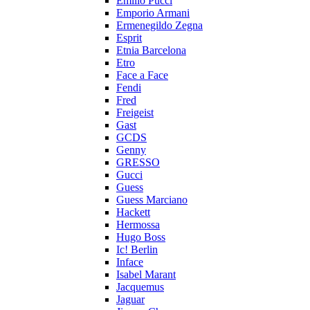
Emilio Pucci
Emporio Armani
Ermenegildo Zegna
Esprit
Etnia Barcelona
Etro
Face a Face
Fendi
Fred
Freigeist
Gast
GCDS
Genny
GRESSO
Gucci
Guess
Guess Marciano
Hackett
Hermossa
Hugo Boss
Ic! Berlin
Inface
Isabel Marant
Jacquemus
Jaguar