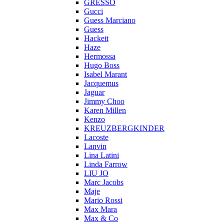
GRESSO
Gucci
Guess Marciano
Guess
Hackett
Haze
Hermossa
Hugo Boss
Isabel Marant
Jacquemus
Jaguar
Jimmy Choo
Karen Millen
Kenzo
KREUZBERGKINDER
Lacoste
Lanvin
Lina Latini
Linda Farrow
LIU JO
Marc Jacobs
Maje
Mario Rossi
Max Mara
Max & Co