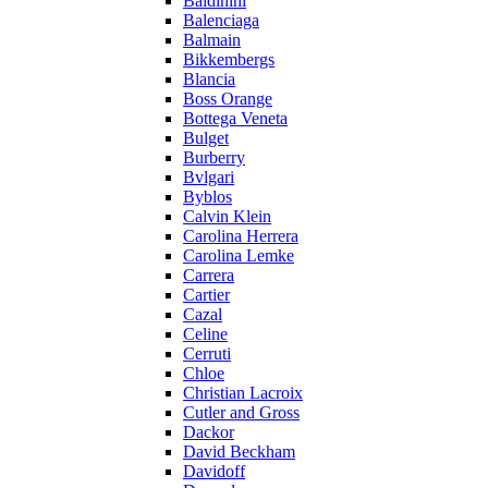
Baldinini
Balenciaga
Balmain
Bikkembergs
Blancia
Boss Orange
Bottega Veneta
Bulget
Burberry
Bvlgari
Byblos
Calvin Klein
Carolina Herrera
Carolina Lemke
Carrera
Cartier
Cazal
Celine
Cerruti
Chloe
Christian Lacroix
Cutler and Gross
Dackor
David Beckham
Davidoff