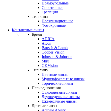
Прямоугольные
Спортивные
Трапеция
Тип линз
Поляризационные
Фотохромные
Контактные линзы
Бренд
ADRIA
Alcon
Bausch & Lomb
Cooper Vision
Johnson & Johnson
Miru
OKVision
Тип линз
Цветные линзы
Мультифокальные линзы
Торические линзы
Период ношения
Однодневные линзы
Двухнедельные линзы
Ежемесячные линзы
Детские линзы
Acuvue Ability