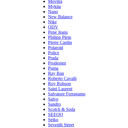
Movitra
Mykita
Nano
New Balance
Nike
ODV
Pepe Jeans
Philipp Plein
Pierre Cardin
Polaroid
Police
Prada
Prodesign
Puma
Ray Ban
Roberto Cavalli
Roy Robson
Saint Laurent
Salvatore Ferragamo
Salvo
Sandro
Scotch & Soda
SEEOO
Seiko
Seventh Street