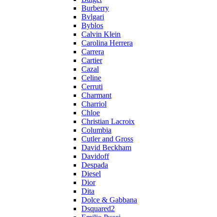
Burberry
Bvlgari
Byblos
Calvin Klein
Carolina Herrera
Carrera
Cartier
Cazal
Celine
Cerruti
Charmant
Charriol
Chloe
Christian Lacroix
Columbia
Cutler and Gross
David Beckham
Davidoff
Despada
Diesel
Dior
Dita
Dolce & Gabbana
Dsquared2