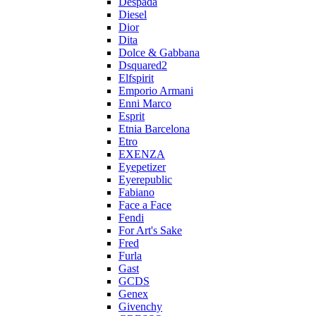
Despada
Diesel
Dior
Dita
Dolce & Gabbana
Dsquared2
Elfspirit
Emporio Armani
Enni Marco
Esprit
Etnia Barcelona
Etro
EXENZA
Eyepetizer
Eyerepublic
Fabiano
Face a Face
Fendi
For Art's Sake
Fred
Furla
Gast
GCDS
Genex
Givenchy