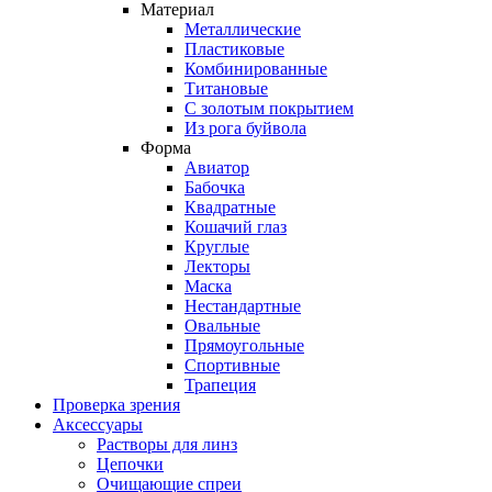
Материал
Металлические
Пластиковые
Комбинированные
Титановые
С золотым покрытием
Из рога буйвола
Форма
Авиатор
Бабочка
Квадратные
Кошачий глаз
Круглые
Лекторы
Маска
Нестандартные
Овальные
Прямоугольные
Спортивные
Трапеция
Проверка зрения
Аксессуары
Растворы для линз
Цепочки
Очищающие спреи