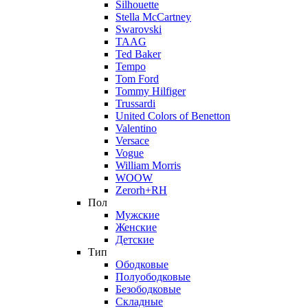
Silhouette
Stella McCartney
Swarovski
TAAG
Ted Baker
Tempo
Tom Ford
Tommy Hilfiger
Trussardi
United Colors of Benetton
Valentino
Versace
Vogue
William Morris
WOOW
Zerorh+RH
Пол
Мужские
Женские
Детские
Тип
Ободковые
Полуободковые
Безободковые
Складные