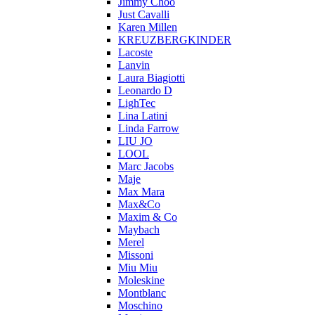
Jimmy Choo
Just Cavalli
Karen Millen
KREUZBERGKINDER
Lacoste
Lanvin
Laura Biagiotti
Leonardo D
LighTec
Lina Latini
Linda Farrow
LIU JO
LOOL
Marc Jacobs
Maje
Max Mara
Max&Co
Maxim & Co
Maybach
Merel
Missoni
Miu Miu
Moleskine
Montblanc
Moschino