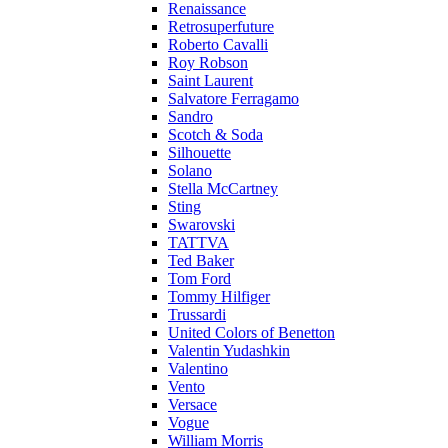
Renaissance
Retrosuperfuture
Roberto Cavalli
Roy Robson
Saint Laurent
Salvatore Ferragamo
Sandro
Scotch & Soda
Silhouette
Solano
Stella McCartney
Sting
Swarovski
TATTVA
Ted Baker
Tom Ford
Tommy Hilfiger
Trussardi
United Colors of Benetton
Valentin Yudashkin
Valentino
Vento
Versace
Vogue
William Morris