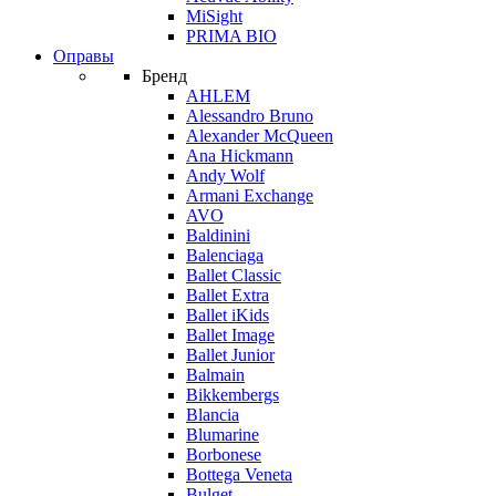
MiSight
PRIMA BIO
Оправы
Бренд
AHLEM
Alessandro Bruno
Alexander McQueen
Ana Hickmann
Andy Wolf
Armani Exchange
AVO
Baldinini
Balenciaga
Ballet Classic
Ballet Extra
Ballet iKids
Ballet Image
Ballet Junior
Balmain
Bikkembergs
Blancia
Blumarine
Borbonese
Bottega Veneta
Bulget