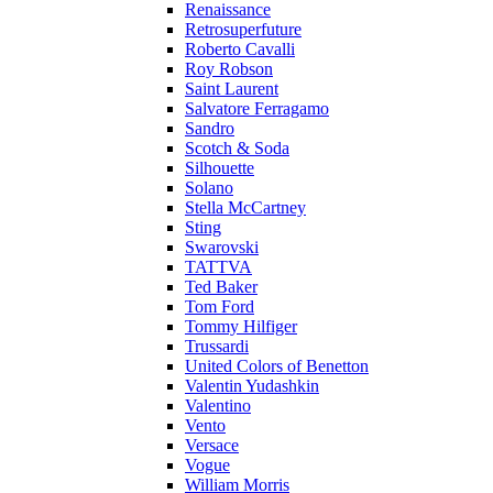
Renaissance
Retrosuperfuture
Roberto Cavalli
Roy Robson
Saint Laurent
Salvatore Ferragamo
Sandro
Scotch & Soda
Silhouette
Solano
Stella McCartney
Sting
Swarovski
TATTVA
Ted Baker
Tom Ford
Tommy Hilfiger
Trussardi
United Colors of Benetton
Valentin Yudashkin
Valentino
Vento
Versace
Vogue
William Morris