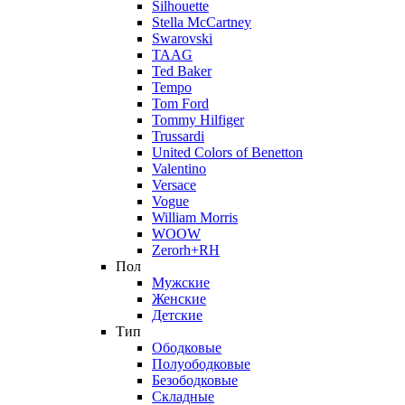
Silhouette
Stella McCartney
Swarovski
TAAG
Ted Baker
Tempo
Tom Ford
Tommy Hilfiger
Trussardi
United Colors of Benetton
Valentino
Versace
Vogue
William Morris
WOOW
Zerorh+RH
Пол
Мужские
Женские
Детские
Тип
Ободковые
Полуободковые
Безободковые
Складные