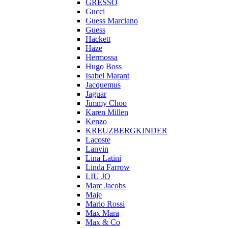
GRESSO
Gucci
Guess Marciano
Guess
Hackett
Haze
Hermossa
Hugo Boss
Isabel Marant
Jacquemus
Jaguar
Jimmy Choo
Karen Millen
Kenzo
KREUZBERGKINDER
Lacoste
Lanvin
Lina Latini
Linda Farrow
LIU JO
Marc Jacobs
Maje
Mario Rossi
Max Mara
Max & Co