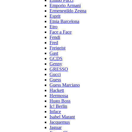
Emilio Pucci
Emporio Armani
Ermenegildo Zegna
Esprit
Etnia Barcelona
Etro
Face a Face
Fendi
Fred
Freigeist
Gast
GCDS
Genny
GRESSO
Gucci
Guess
Guess Marciano
Hackett
Hermossa
Hugo Boss
Ic! Berlin
Inface
Isabel Marant
Jacquemus
Jaguar