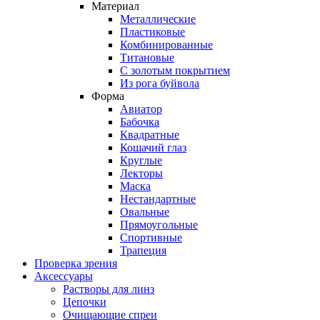
Материал
Металлические
Пластиковые
Комбинированные
Титановые
С золотым покрытием
Из рога буйвола
Форма
Авиатор
Бабочка
Квадратные
Кошачий глаз
Круглые
Лекторы
Маска
Нестандартные
Овальные
Прямоугольные
Спортивные
Трапеция
Проверка зрения
Аксессуары
Растворы для линз
Цепочки
Очищающие спреи