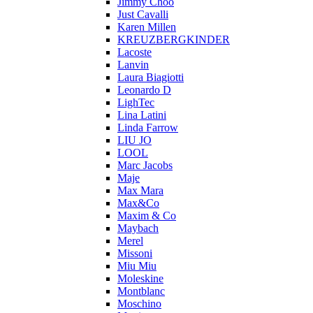
Jimmy Choo
Just Cavalli
Karen Millen
KREUZBERGKINDER
Lacoste
Lanvin
Laura Biagiotti
Leonardo D
LighTec
Lina Latini
Linda Farrow
LIU JO
LOOL
Marc Jacobs
Maje
Max Mara
Max&Co
Maxim & Co
Maybach
Merel
Missoni
Miu Miu
Moleskine
Montblanc
Moschino