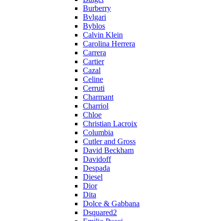
Burberry
Bvlgari
Byblos
Calvin Klein
Carolina Herrera
Carrera
Cartier
Cazal
Celine
Cerruti
Charmant
Charriol
Chloe
Christian Lacroix
Columbia
Cutler and Gross
David Beckham
Davidoff
Despada
Diesel
Dior
Dita
Dolce & Gabbana
Dsquared2