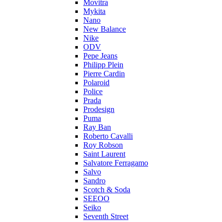
Movitra
Mykita
Nano
New Balance
Nike
ODV
Pepe Jeans
Philipp Plein
Pierre Cardin
Polaroid
Police
Prada
Prodesign
Puma
Ray Ban
Roberto Cavalli
Roy Robson
Saint Laurent
Salvatore Ferragamo
Salvo
Sandro
Scotch & Soda
SEEOO
Seiko
Seventh Street