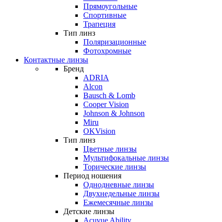
Прямоугольные
Спортивные
Трапеция
Тип линз
Поляризационные
Фотохромные
Контактные линзы
Бренд
ADRIA
Alcon
Bausch & Lomb
Cooper Vision
Johnson & Johnson
Miru
OKVision
Тип линз
Цветные линзы
Мультифокальные линзы
Торические линзы
Период ношения
Однодневные линзы
Двухнедельные линзы
Ежемесячные линзы
Детские линзы
Acuvue Ability