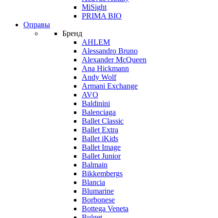
MiSight
PRIMA BIO
Оправы
Бренд
AHLEM
Alessandro Bruno
Alexander McQueen
Ana Hickmann
Andy Wolf
Armani Exchange
AVO
Baldinini
Balenciaga
Ballet Classic
Ballet Extra
Ballet iKids
Ballet Image
Ballet Junior
Balmain
Bikkembergs
Blancia
Blumarine
Borbonese
Bottega Veneta
Bulget