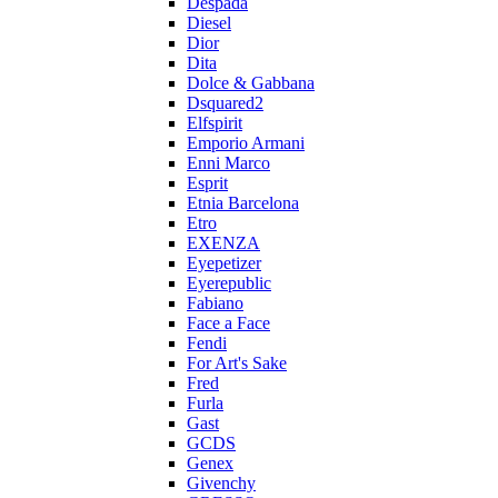
Despada
Diesel
Dior
Dita
Dolce & Gabbana
Dsquared2
Elfspirit
Emporio Armani
Enni Marco
Esprit
Etnia Barcelona
Etro
EXENZA
Eyepetizer
Eyerepublic
Fabiano
Face a Face
Fendi
For Art's Sake
Fred
Furla
Gast
GCDS
Genex
Givenchy