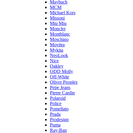
Maybach
MCM
Michael Kors
Missoni
Miu Miu
Moncler
Montblanc
Moschino
Movitra
Mykita
NeoLook
Nice
Oakley
ODD Molly
Off-White
Oliver Peoples
Pepe Jeans
Pierre Cardin
Polaroid
Police
Pomellato
Prada
Prodesign
Puma
Ray-Ban