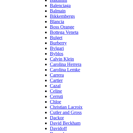
Baldinini
Balenciaga
Balmain
Bikkembergs
Blancia
Boss Orange
Bottega Veneta
Bulget
Burberry
Bvlgari
Byblos
Calvin Klein
Carolina Herrera
Carolina Lemke
Carrera
Cartier
Cazal
Celine
Cerruti
Chloe
Christian Lacroix
Cutler and Gross
Dackor
David Beckham
Davidoff