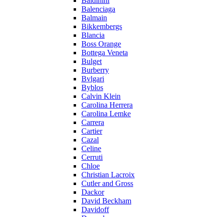
Baldinini
Balenciaga
Balmain
Bikkembergs
Blancia
Boss Orange
Bottega Veneta
Bulget
Burberry
Bvlgari
Byblos
Calvin Klein
Carolina Herrera
Carolina Lemke
Carrera
Cartier
Cazal
Celine
Cerruti
Chloe
Christian Lacroix
Cutler and Gross
Dackor
David Beckham
Davidoff