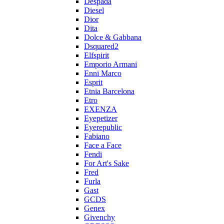
Despada
Diesel
Dior
Dita
Dolce & Gabbana
Dsquared2
Elfspirit
Emporio Armani
Enni Marco
Esprit
Etnia Barcelona
Etro
EXENZA
Eyepetizer
Eyerepublic
Fabiano
Face a Face
Fendi
For Art's Sake
Fred
Furla
Gast
GCDS
Genex
Givenchy