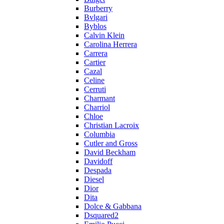
Burberry
Bvlgari
Byblos
Calvin Klein
Carolina Herrera
Carrera
Cartier
Cazal
Celine
Cerruti
Charmant
Charriol
Chloe
Christian Lacroix
Columbia
Cutler and Gross
David Beckham
Davidoff
Despada
Diesel
Dior
Dita
Dolce & Gabbana
Dsquared2