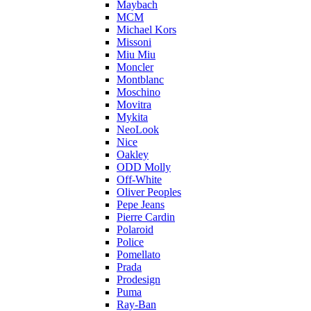
Maybach
MCM
Michael Kors
Missoni
Miu Miu
Moncler
Montblanc
Moschino
Movitra
Mykita
NeoLook
Nice
Oakley
ODD Molly
Off-White
Oliver Peoples
Pepe Jeans
Pierre Cardin
Polaroid
Police
Pomellato
Prada
Prodesign
Puma
Ray-Ban