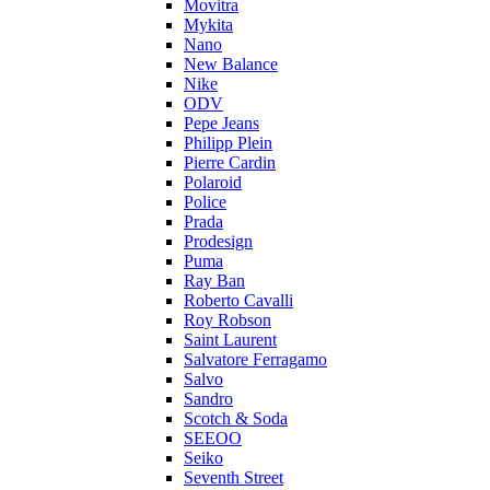
Movitra
Mykita
Nano
New Balance
Nike
ODV
Pepe Jeans
Philipp Plein
Pierre Cardin
Polaroid
Police
Prada
Prodesign
Puma
Ray Ban
Roberto Cavalli
Roy Robson
Saint Laurent
Salvatore Ferragamo
Salvo
Sandro
Scotch & Soda
SEEOO
Seiko
Seventh Street