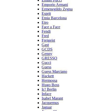
Emilio Pucci
Emporio Armani
Ermenegildo Zegna
Esprit
Etnia Barcelona
Etro
Face a Face
Fendi
Fred
Freigeist
Gast
GCDS
Genny
GRESSO
Gucci
Guess
Guess Marciano
Hackett
Hermossa
Hugo Boss
Ic! Berlin
Inface
Isabel Marant
Jacquemus
Jaguar