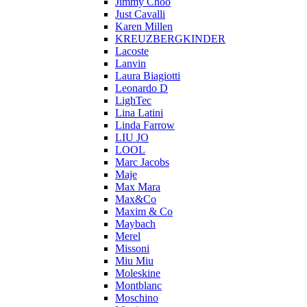
Jimmy Choo
Just Cavalli
Karen Millen
KREUZBERGKINDER
Lacoste
Lanvin
Laura Biagiotti
Leonardo D
LighTec
Lina Latini
Linda Farrow
LIU JO
LOOL
Marc Jacobs
Maje
Max Mara
Max&Co
Maxim & Co
Maybach
Merel
Missoni
Miu Miu
Moleskine
Montblanc
Moschino