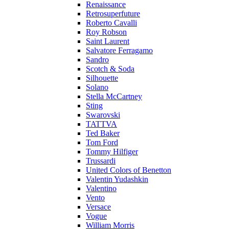
Renaissance
Retrosuperfuture
Roberto Cavalli
Roy Robson
Saint Laurent
Salvatore Ferragamo
Sandro
Scotch & Soda
Silhouette
Solano
Stella McCartney
Sting
Swarovski
TATTVA
Ted Baker
Tom Ford
Tommy Hilfiger
Trussardi
United Colors of Benetton
Valentin Yudashkin
Valentino
Vento
Versace
Vogue
William Morris