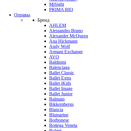
MiSight
PRIMA BIO
Оправы
Бренд
AHLEM
Alessandro Bruno
Alexander McQueen
Ana Hickmann
Andy Wolf
Armani Exchange
AVO
Baldinini
Balenciaga
Ballet Classic
Ballet Extra
Ballet iKids
Ballet Image
Ballet Junior
Balmain
Bikkembergs
Blancia
Blumarine
Borbonese
Bottega Veneta
Bulget