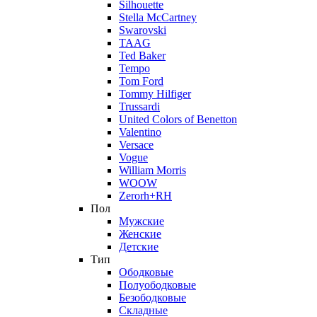
Silhouette
Stella McCartney
Swarovski
TAAG
Ted Baker
Tempo
Tom Ford
Tommy Hilfiger
Trussardi
United Colors of Benetton
Valentino
Versace
Vogue
William Morris
WOOW
Zerorh+RH
Пол
Мужские
Женские
Детские
Тип
Ободковые
Полуободковые
Безободковые
Складные