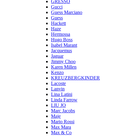
GRESSO
Gucci
Guess Marciano
Guess
Hackett
Haze
Hermossa
Hugo Boss
Isabel Marant
Jacquemus
Jaguar
Jimmy Choo
Karen Millen
Kenzo
KREUZBERGKINDER
Lacoste
Lanvin
Lina Latini
Linda Farrow
LIU JO
Marc Jacobs
Maje
Mario Rossi
Max Mara
Max & Co