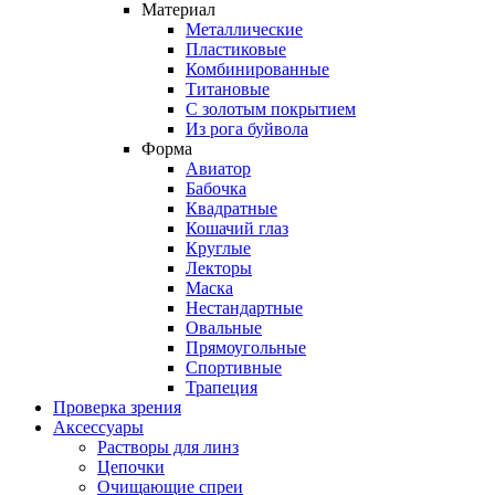
Материал
Металлические
Пластиковые
Комбинированные
Титановые
С золотым покрытием
Из рога буйвола
Форма
Авиатор
Бабочка
Квадратные
Кошачий глаз
Круглые
Лекторы
Маска
Нестандартные
Овальные
Прямоугольные
Спортивные
Трапеция
Проверка зрения
Аксессуары
Растворы для линз
Цепочки
Очищающие спреи