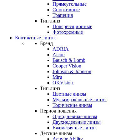
Прямоугольные
Спортивные
Трапеция
Тип линз
Поляризационные
Фотохромные
Контактные линзы
Бренд
ADRIA
Alcon
Bausch & Lomb
Cooper Vision
Johnson & Johnson
Miru
OKVision
Тип линз
Цветные линзы
Мультифокальные линзы
Торические линзы
Период ношения
Однодневные линзы
Двухнедельные линзы
Ежемесячные линзы
Детские линзы
Acuvue Ability