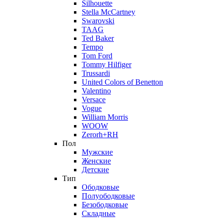
Silhouette
Stella McCartney
Swarovski
TAAG
Ted Baker
Tempo
Tom Ford
Tommy Hilfiger
Trussardi
United Colors of Benetton
Valentino
Versace
Vogue
William Morris
WOOW
Zerorh+RH
Пол
Мужские
Женские
Детские
Тип
Ободковые
Полуободковые
Безободковые
Складные