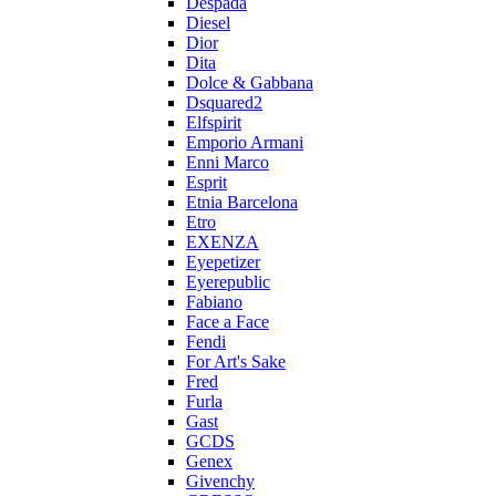
Despada
Diesel
Dior
Dita
Dolce & Gabbana
Dsquared2
Elfspirit
Emporio Armani
Enni Marco
Esprit
Etnia Barcelona
Etro
EXENZA
Eyepetizer
Eyerepublic
Fabiano
Face a Face
Fendi
For Art's Sake
Fred
Furla
Gast
GCDS
Genex
Givenchy