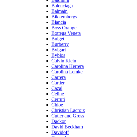
Baldinini
Balenciaga
Balmain
Bikkembergs
Blancia
Boss Orange
Bottega Veneta
Bulget
Burberry
Bvlgari
Byblos
Calvin Klein
Carolina Herrera
Carolina Lemke
Carrera
Cartier
Cazal
Celine
Cerruti
Chloe
Christian Lacroix
Cutler and Gross
Dackor
David Beckham
Davidoff