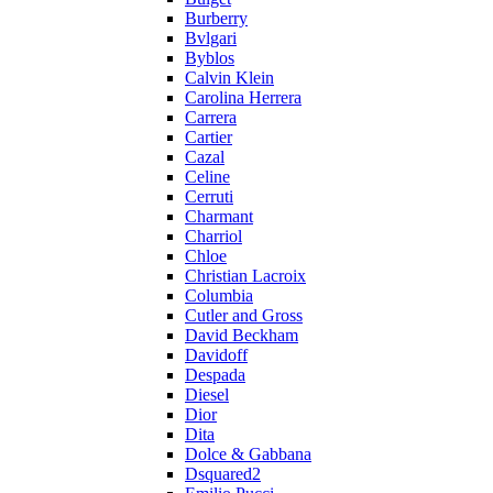
Burberry
Bvlgari
Byblos
Calvin Klein
Carolina Herrera
Carrera
Cartier
Cazal
Celine
Cerruti
Charmant
Charriol
Chloe
Christian Lacroix
Columbia
Cutler and Gross
David Beckham
Davidoff
Despada
Diesel
Dior
Dita
Dolce & Gabbana
Dsquared2