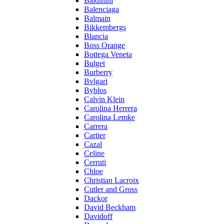
Baldinini
Balenciaga
Balmain
Bikkembergs
Blancia
Boss Orange
Bottega Veneta
Bulget
Burberry
Bvlgari
Byblos
Calvin Klein
Carolina Herrera
Carolina Lemke
Carrera
Cartier
Cazal
Celine
Cerruti
Chloe
Christian Lacroix
Cutler and Gross
Dackor
David Beckham
Davidoff