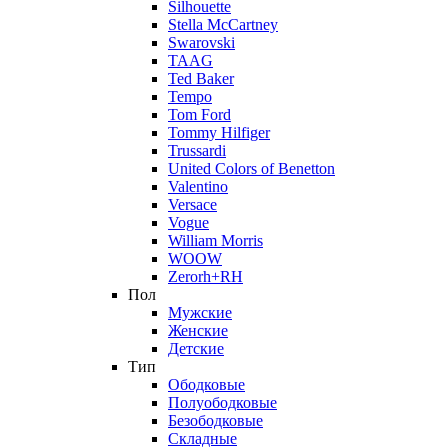
Silhouette
Stella McCartney
Swarovski
TAAG
Ted Baker
Tempo
Tom Ford
Tommy Hilfiger
Trussardi
United Colors of Benetton
Valentino
Versace
Vogue
William Morris
WOOW
Zerorh+RH
Пол
Мужские
Женские
Детские
Тип
Ободковые
Полуободковые
Безободковые
Складные