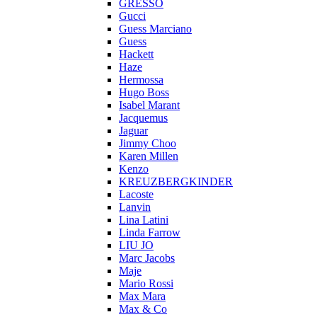
GRESSO
Gucci
Guess Marciano
Guess
Hackett
Haze
Hermossa
Hugo Boss
Isabel Marant
Jacquemus
Jaguar
Jimmy Choo
Karen Millen
Kenzo
KREUZBERGKINDER
Lacoste
Lanvin
Lina Latini
Linda Farrow
LIU JO
Marc Jacobs
Maje
Mario Rossi
Max Mara
Max & Co