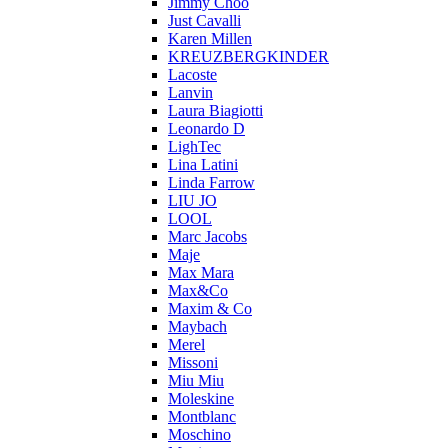
Jimmy Choo
Just Cavalli
Karen Millen
KREUZBERGKINDER
Lacoste
Lanvin
Laura Biagiotti
Leonardo D
LighTec
Lina Latini
Linda Farrow
LIU JO
LOOL
Marc Jacobs
Maje
Max Mara
Max&Co
Maxim & Co
Maybach
Merel
Missoni
Miu Miu
Moleskine
Montblanc
Moschino