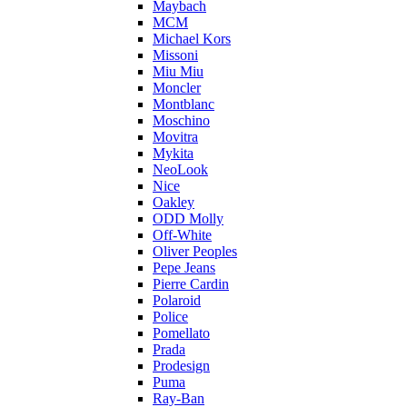
Maybach
MCM
Michael Kors
Missoni
Miu Miu
Moncler
Montblanc
Moschino
Movitra
Mykita
NeoLook
Nice
Oakley
ODD Molly
Off-White
Oliver Peoples
Pepe Jeans
Pierre Cardin
Polaroid
Police
Pomellato
Prada
Prodesign
Puma
Ray-Ban