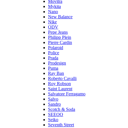
Movitra
Mykita
Nano
New Balance
Nike
ODV
Pepe Jeans
Philipp Plein
Pierre Cardin
Polaroid
Police
Prada
Prodesign
Puma
Ray Ban
Roberto Cavalli
Roy Robson
Saint Laurent
Salvatore Ferragamo
Salvo
Sandro
Scotch & Soda
SEEOO
Seiko
Seventh Street