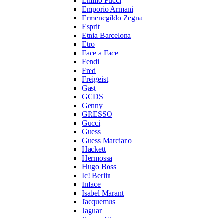
Emilio Pucci
Emporio Armani
Ermenegildo Zegna
Esprit
Etnia Barcelona
Etro
Face a Face
Fendi
Fred
Freigeist
Gast
GCDS
Genny
GRESSO
Gucci
Guess
Guess Marciano
Hackett
Hermossa
Hugo Boss
Ic! Berlin
Inface
Isabel Marant
Jacquemus
Jaguar