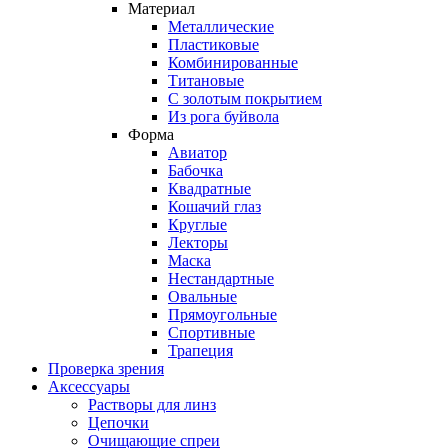
Материал
Металлические
Пластиковые
Комбинированные
Титановые
С золотым покрытием
Из рога буйвола
Форма
Авиатор
Бабочка
Квадратные
Кошачий глаз
Круглые
Лекторы
Маска
Нестандартные
Овальные
Прямоугольные
Спортивные
Трапеция
Проверка зрения
Аксессуары
Растворы для линз
Цепочки
Очищающие спреи