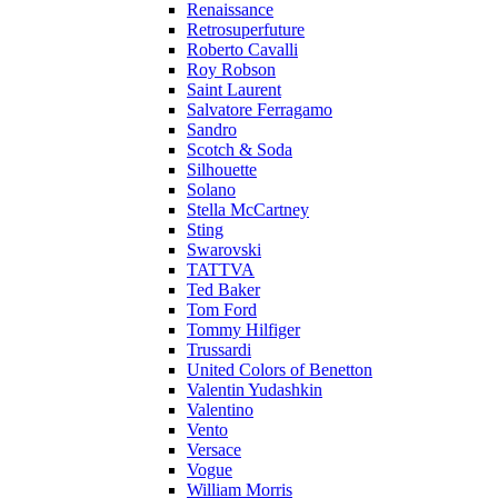
Renaissance
Retrosuperfuture
Roberto Cavalli
Roy Robson
Saint Laurent
Salvatore Ferragamo
Sandro
Scotch & Soda
Silhouette
Solano
Stella McCartney
Sting
Swarovski
TATTVA
Ted Baker
Tom Ford
Tommy Hilfiger
Trussardi
United Colors of Benetton
Valentin Yudashkin
Valentino
Vento
Versace
Vogue
William Morris