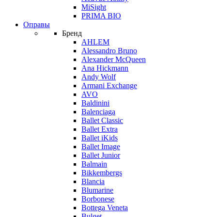
MiSight
PRIMA BIO
Оправы
Бренд
AHLEM
Alessandro Bruno
Alexander McQueen
Ana Hickmann
Andy Wolf
Armani Exchange
AVO
Baldinini
Balenciaga
Ballet Classic
Ballet Extra
Ballet iKids
Ballet Image
Ballet Junior
Balmain
Bikkembergs
Blancia
Blumarine
Borbonese
Bottega Veneta
Bulget