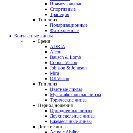
Прямоугольные
Спортивные
Трапеция
Тип линз
Поляризационные
Фотохромные
Контактные линзы
Бренд
ADRIA
Alcon
Bausch & Lomb
Cooper Vision
Johnson & Johnson
Miru
OKVision
Тип линз
Цветные линзы
Мультифокальные линзы
Торические линзы
Период ношения
Однодневные линзы
Двухнедельные линзы
Ежемесячные линзы
Детские линзы
Acuvue Ability