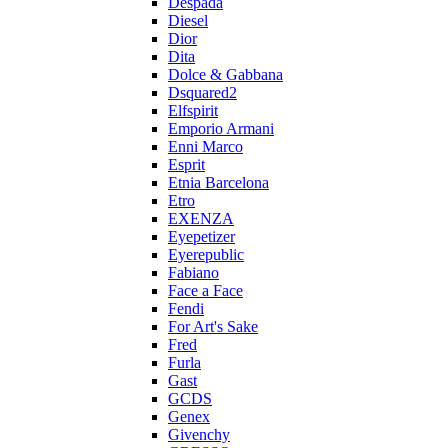
Despada
Diesel
Dior
Dita
Dolce & Gabbana
Dsquared2
Elfspirit
Emporio Armani
Enni Marco
Esprit
Etnia Barcelona
Etro
EXENZA
Eyepetizer
Eyerepublic
Fabiano
Face a Face
Fendi
For Art's Sake
Fred
Furla
Gast
GCDS
Genex
Givenchy