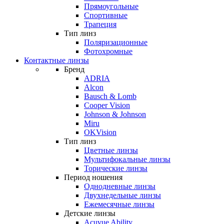
Прямоугольные
Спортивные
Трапеция
Тип линз
Поляризационные
Фотохромные
Контактные линзы
Бренд
ADRIA
Alcon
Bausch & Lomb
Cooper Vision
Johnson & Johnson
Miru
OKVision
Тип линз
Цветные линзы
Мультифокальные линзы
Торические линзы
Период ношения
Однодневные линзы
Двухнедельные линзы
Ежемесячные линзы
Детские линзы
Acuvue Ability