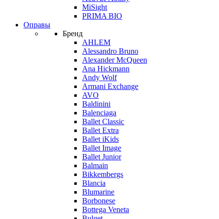
MiSight
PRIMA BIO
Оправы
Бренд
AHLEM
Alessandro Bruno
Alexander McQueen
Ana Hickmann
Andy Wolf
Armani Exchange
AVO
Baldinini
Balenciaga
Ballet Classic
Ballet Extra
Ballet iKids
Ballet Image
Ballet Junior
Balmain
Bikkembergs
Blancia
Blumarine
Borbonese
Bottega Veneta
Bulget