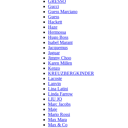
GRESSO
Gucci
Guess Marciano
Guess
Hackett
Haze
Hermossa
Hugo Boss
Isabel Marant
Jacquemus
Jaguar
Jimmy Choo
Karen Millen
Kenzo
KREUZBERGKINDER
Lacoste
Lanvin
Lina Latini
Linda Farrow
LIU JO
Marc Jacobs
Maje
Mario Rossi
Max Mara
Max & Co