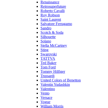
Renaissance
Retrosuperfuture
Roberto Cavalli
Roy Robson
Saint Laurent
Salvatore Ferragamo
Sandro
Scotch & Soda
Silhouette
Solano
Stella McCartney
Sting
Swarovski
TATTVA
Ted Baker
Tom Ford
Tommy Hilfiger
Trussardi
United Colors of Benetton
Valentin Yudashkin
Valentino
Vento
Versace
Vogue
William Morris