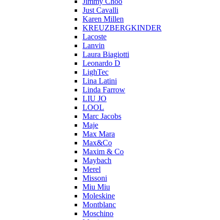
Jimmy Choo
Just Cavalli
Karen Millen
KREUZBERGKINDER
Lacoste
Lanvin
Laura Biagiotti
Leonardo D
LighTec
Lina Latini
Linda Farrow
LIU JO
LOOL
Marc Jacobs
Maje
Max Mara
Max&Co
Maxim & Co
Maybach
Merel
Missoni
Miu Miu
Moleskine
Montblanc
Moschino