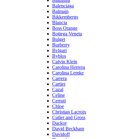
Baldinini
Balenciaga
Balmain
Bikkembergs
Blancia
Boss Orange
Bottega Veneta
Bulget
Burberry
Bvlgari
Byblos
Calvin Klein
Carolina Herrera
Carolina Lemke
Carrera
Cartier
Cazal
Celine
Cerruti
Chloe
Christian Lacroix
Cutler and Gross
Dackor
David Beckham
Davidoff