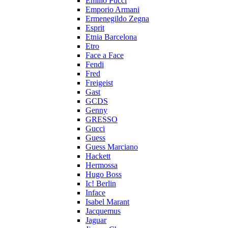
Emilio Pucci
Emporio Armani
Ermenegildo Zegna
Esprit
Etnia Barcelona
Etro
Face a Face
Fendi
Fred
Freigeist
Gast
GCDS
Genny
GRESSO
Gucci
Guess
Guess Marciano
Hackett
Hermossa
Hugo Boss
Ic! Berlin
Inface
Isabel Marant
Jacquemus
Jaguar