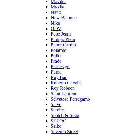
Movitra
Mykita
Nano
New Balance
Nike
ODV
Pepe Jeans
Philipp Plein
Pierre Cardin
Polaroid
Police
Prada
Prodesign
Puma
Ray Ban
Roberto Cavalli
Roy Robson
Saint Laurent
Salvatore Ferragamo
Salvo
Sandro
Scotch & Soda
SEEOO
Seiko
Seventh Street