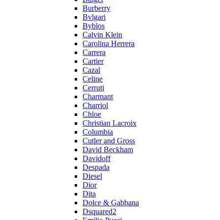
Burberry
Bvlgari
Byblos
Calvin Klein
Carolina Herrera
Carrera
Cartier
Cazal
Celine
Cerruti
Charmant
Charriol
Chloe
Christian Lacroix
Columbia
Cutler and Gross
David Beckham
Davidoff
Despada
Diesel
Dior
Dita
Dolce & Gabbana
Dsquared2