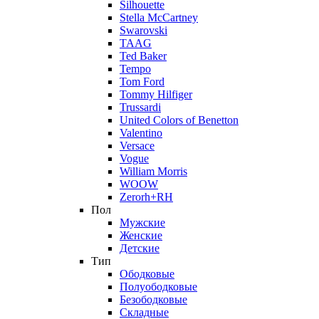
Silhouette
Stella McCartney
Swarovski
TAAG
Ted Baker
Tempo
Tom Ford
Tommy Hilfiger
Trussardi
United Colors of Benetton
Valentino
Versace
Vogue
William Morris
WOOW
Zerorh+RH
Пол
Мужские
Женские
Детские
Тип
Ободковые
Полуободковые
Безободковые
Складные