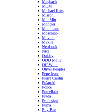
Maybach
MCM
Michael Kors
Missoni
Miu Miu
Moncler
Montblanc
Moschino
Movitra
Mykita
NeoLook
Nice
Oakley
ODD Molly
Off-White
Oliver Peoples
Pepe Jeans
Pierre Cardin
Polaroid
Police
Pomellato
Prada
Prodesign
Puma
Ray-Ban