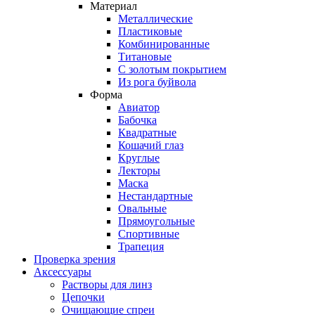
Материал
Металлические
Пластиковые
Комбинированные
Титановые
С золотым покрытием
Из рога буйвола
Форма
Авиатор
Бабочка
Квадратные
Кошачий глаз
Круглые
Лекторы
Маска
Нестандартные
Овальные
Прямоугольные
Спортивные
Трапеция
Проверка зрения
Аксессуары
Растворы для линз
Цепочки
Очищающие спреи