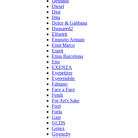
Despada
Diesel
Dior
Dita
Dolce & Gabbana
Dsquared2
Elfspirit
Emporio Armani
Enni Marco
Esprit
Etnia Barcelona
Etro
EXENZA
Eyepetizer
Eyerepublic
Fabiano
Face a Face
Fendi
For Art's Sake
Fred
Furla
Gast
GCDS
Genex
Givenchy