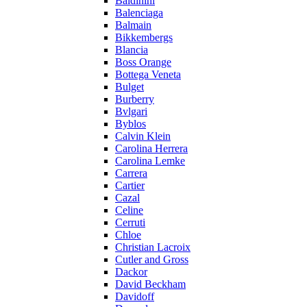
Baldinini
Balenciaga
Balmain
Bikkembergs
Blancia
Boss Orange
Bottega Veneta
Bulget
Burberry
Bvlgari
Byblos
Calvin Klein
Carolina Herrera
Carolina Lemke
Carrera
Cartier
Cazal
Celine
Cerruti
Chloe
Christian Lacroix
Cutler and Gross
Dackor
David Beckham
Davidoff