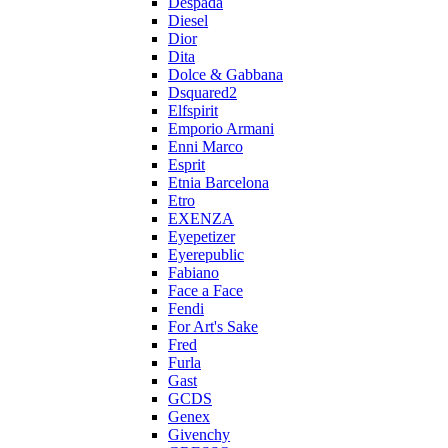
Despada
Diesel
Dior
Dita
Dolce & Gabbana
Dsquared2
Elfspirit
Emporio Armani
Enni Marco
Esprit
Etnia Barcelona
Etro
EXENZA
Eyepetizer
Eyerepublic
Fabiano
Face a Face
Fendi
For Art's Sake
Fred
Furla
Gast
GCDS
Genex
Givenchy