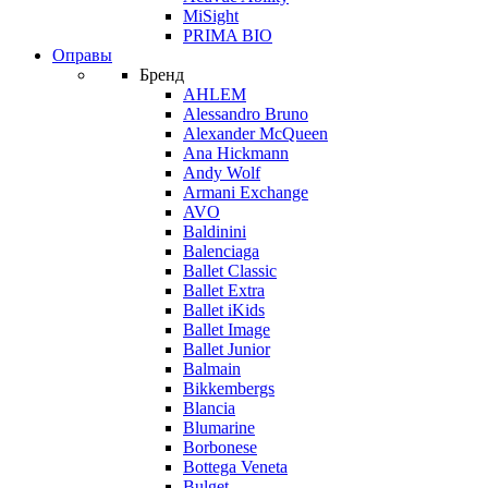
MiSight
PRIMA BIO
Оправы
Бренд
AHLEM
Alessandro Bruno
Alexander McQueen
Ana Hickmann
Andy Wolf
Armani Exchange
AVO
Baldinini
Balenciaga
Ballet Classic
Ballet Extra
Ballet iKids
Ballet Image
Ballet Junior
Balmain
Bikkembergs
Blancia
Blumarine
Borbonese
Bottega Veneta
Bulget