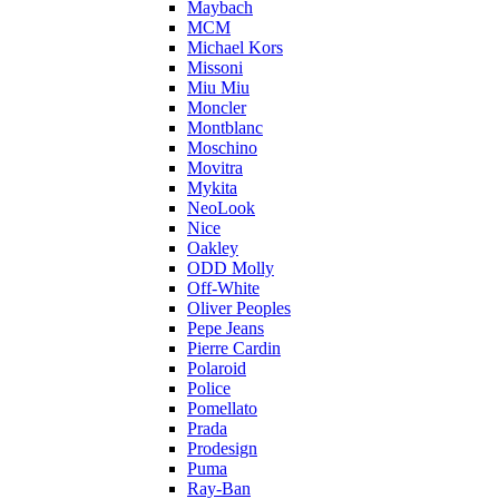
Maybach
MCM
Michael Kors
Missoni
Miu Miu
Moncler
Montblanc
Moschino
Movitra
Mykita
NeoLook
Nice
Oakley
ODD Molly
Off-White
Oliver Peoples
Pepe Jeans
Pierre Cardin
Polaroid
Police
Pomellato
Prada
Prodesign
Puma
Ray-Ban