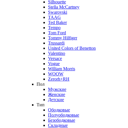
Silhouette
Stella McCartney
Swarovski
TAAG
Ted Baker
Tempo
Tom Ford
Tommy Hilfiger
Trussardi
United Colors of Benetton
Valentino
Versace
Vogue
William Morris
WOOW
Zerorh+RH
Пол
Мужские
Женские
Детские
Тип
Ободковые
Полуободковые
Безободковые
Складные