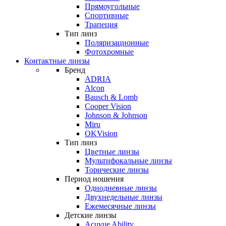
Прямоугольные
Спортивные
Трапеция
Тип линз
Поляризационные
Фотохромные
Контактные линзы
Бренд
ADRIA
Alcon
Bausch & Lomb
Cooper Vision
Johnson & Johnson
Miru
OKVision
Тип линз
Цветные линзы
Мультифокальные линзы
Торические линзы
Период ношения
Однодневные линзы
Двухнедельные линзы
Ежемесячные линзы
Детские линзы
Acuvue Ability