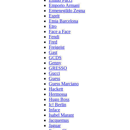
Emilio Pucci
Emporio Armani
Ermenegildo Zegna
Esprit
Etnia Barcelona
Etro
Face a Face
Fendi
Fred
Freigeist
Gast
GCDS
Genny
GRESSO
Gucci
Guess
Guess Marciano
Hackett
Hermossa
Hugo Boss
Ic! Berlin
Inface
Isabel Marant
Jacquemus
Jaguar