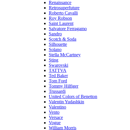
Renaissance
Retrosuperfuture
Roberto Cavalli
Roy Robson
Saint Laurent
Salvatore Ferragamo
Sandro
Scotch & Soda
Silhouette
Solano
Stella McCartney
Sting
Swarovski
TATTVA
Ted Baker
Tom Ford
Tommy Hilfiger
Trussardi
United Colors of Benetton
Valentin Yudashkin
Valentino
Vento
Versace
Vogue
William Morris