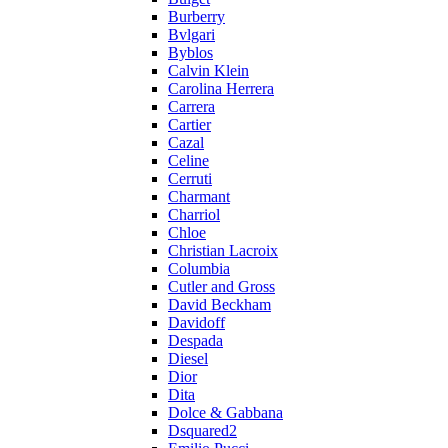
Burberry
Bvlgari
Byblos
Calvin Klein
Carolina Herrera
Carrera
Cartier
Cazal
Celine
Cerruti
Charmant
Charriol
Chloe
Christian Lacroix
Columbia
Cutler and Gross
David Beckham
Davidoff
Despada
Diesel
Dior
Dita
Dolce & Gabbana
Dsquared2