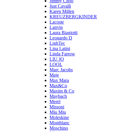
Jimmy Choo
Just Cavalli
Karen Millen
KREUZBERGKINDER
Lacoste
Lanvin
Laura Biagiotti
Leonardo D
LighTec
Lina Latini
Linda Farrow
LIU JO
LOOL
Marc Jacobs
Maje
Max Mara
Max&Co
Maxim & Co
Maybach
Merel
Missoni
Miu Miu
Moleskine
Montblanc
Moschino