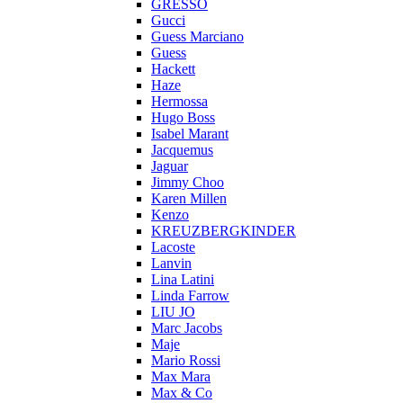
GRESSO
Gucci
Guess Marciano
Guess
Hackett
Haze
Hermossa
Hugo Boss
Isabel Marant
Jacquemus
Jaguar
Jimmy Choo
Karen Millen
Kenzo
KREUZBERGKINDER
Lacoste
Lanvin
Lina Latini
Linda Farrow
LIU JO
Marc Jacobs
Maje
Mario Rossi
Max Mara
Max & Co