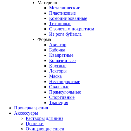
Материал
Металлические
Пластиковые
Комбинированные
Титановые
С золотым покрытием
Из рога буйвола
Форма
Авиатор
Бабочка
Квадратные
Кошачий глаз
Круглые
Лекторы
Маска
Нестандартные
Овальные
Прямоугольные
Спортивные
Трапеция
Проверка зрения
Аксессуары
Растворы для линз
Цепочки
Очищающие спреи