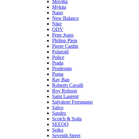
Movitra
Mykita
Nano
New Balance
Nike
ODV
Pepe Jeans
Philipp Plein
Pierre Cardin
Polaroid
Police
Prada
Prodesign
Puma
Ray Ban
Roberto Cavalli
Roy Robson
Saint Laurent
Salvatore Ferragamo
Salvo
Sandro
Scotch & Soda
SEEOO
Seiko
Seventh Street