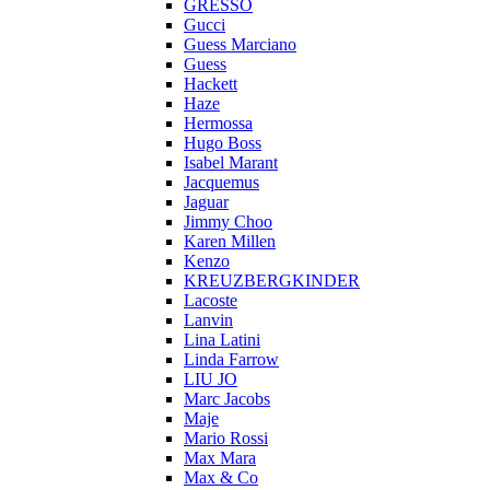
GRESSO
Gucci
Guess Marciano
Guess
Hackett
Haze
Hermossa
Hugo Boss
Isabel Marant
Jacquemus
Jaguar
Jimmy Choo
Karen Millen
Kenzo
KREUZBERGKINDER
Lacoste
Lanvin
Lina Latini
Linda Farrow
LIU JO
Marc Jacobs
Maje
Mario Rossi
Max Mara
Max & Co