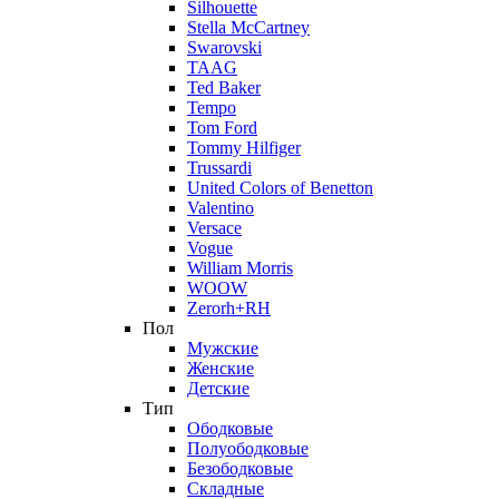
Silhouette
Stella McCartney
Swarovski
TAAG
Ted Baker
Tempo
Tom Ford
Tommy Hilfiger
Trussardi
United Colors of Benetton
Valentino
Versace
Vogue
William Morris
WOOW
Zerorh+RH
Пол
Мужские
Женские
Детские
Тип
Ободковые
Полуободковые
Безободковые
Складные