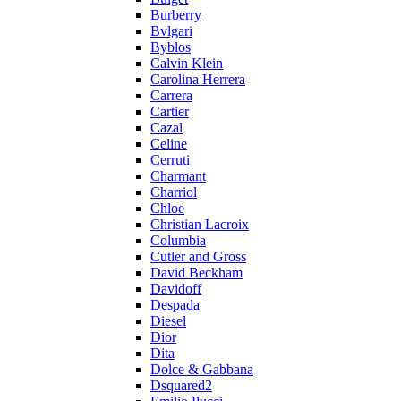
Burberry
Bvlgari
Byblos
Calvin Klein
Carolina Herrera
Carrera
Cartier
Cazal
Celine
Cerruti
Charmant
Charriol
Chloe
Christian Lacroix
Columbia
Cutler and Gross
David Beckham
Davidoff
Despada
Diesel
Dior
Dita
Dolce & Gabbana
Dsquared2