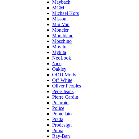
Maybach
MCM
Michael Kors
Missoni
Miu Miu
Moncler
Montblanc
Moschino
Movitra
Mykita
NeoLook
Nice
Oakley
ODD Molly
Off-White
Oliver Peoples
Pepe Jeans
Pierre Cardin
Polaroid
Police
Pomellato
Prada
Prodesign
Puma
Ray-Ban