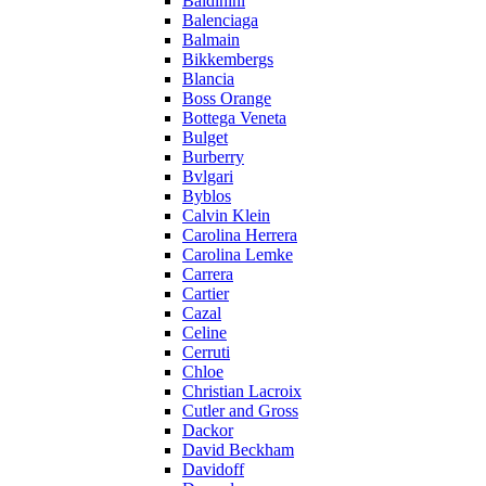
Baldinini
Balenciaga
Balmain
Bikkembergs
Blancia
Boss Orange
Bottega Veneta
Bulget
Burberry
Bvlgari
Byblos
Calvin Klein
Carolina Herrera
Carolina Lemke
Carrera
Cartier
Cazal
Celine
Cerruti
Chloe
Christian Lacroix
Cutler and Gross
Dackor
David Beckham
Davidoff