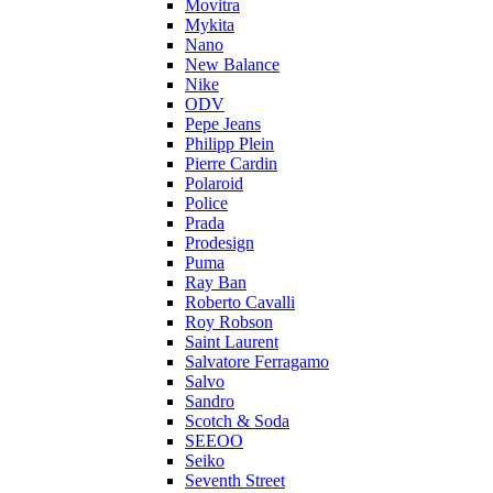
Movitra
Mykita
Nano
New Balance
Nike
ODV
Pepe Jeans
Philipp Plein
Pierre Cardin
Polaroid
Police
Prada
Prodesign
Puma
Ray Ban
Roberto Cavalli
Roy Robson
Saint Laurent
Salvatore Ferragamo
Salvo
Sandro
Scotch & Soda
SEEOO
Seiko
Seventh Street