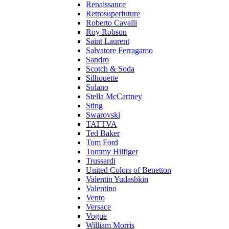
Renaissance
Retrosuperfuture
Roberto Cavalli
Roy Robson
Saint Laurent
Salvatore Ferragamo
Sandro
Scotch & Soda
Silhouette
Solano
Stella McCartney
Sting
Swarovski
TATTVA
Ted Baker
Tom Ford
Tommy Hilfiger
Trussardi
United Colors of Benetton
Valentin Yudashkin
Valentino
Vento
Versace
Vogue
William Morris