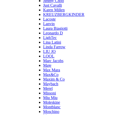
Jimmy Choo
Just Cavalli
Karen Millen
KREUZBERGKINDER
Lacoste
Lanvin
Laura Biagiotti
Leonardo D
LighTec
Lina Latini
Linda Farrow
LIU JO
LOOL
Marc Jacobs
Maje
Max Mara
Max&Co
Maxim & Co
Maybach
Merel
Missoni
Miu Miu
Moleskine
Montblanc
Moschino