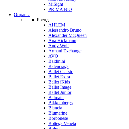
MiSight
PRIMA BIO
Оправы
Бренд
AHLEM
Alessandro Bruno
Alexander McQueen
Ana Hickmann
Andy Wolf
Armani Exchange
AVO
Baldinini
Balenciaga
Ballet Classic
Ballet Extra
Ballet iKids
Ballet Image
Ballet Junior
Balmain
Bikkembergs
Blancia
Blumarine
Borbonese
Bottega Veneta
Bulget