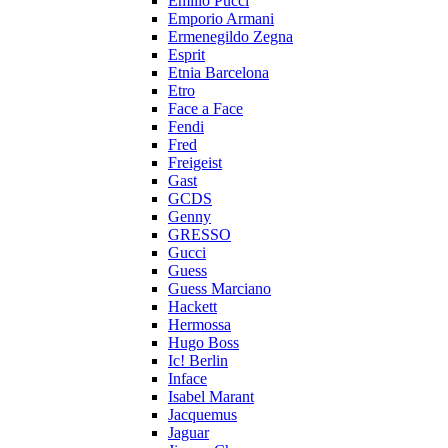
Emilio Pucci
Emporio Armani
Ermenegildo Zegna
Esprit
Etnia Barcelona
Etro
Face a Face
Fendi
Fred
Freigeist
Gast
GCDS
Genny
GRESSO
Gucci
Guess
Guess Marciano
Hackett
Hermossa
Hugo Boss
Ic! Berlin
Inface
Isabel Marant
Jacquemus
Jaguar