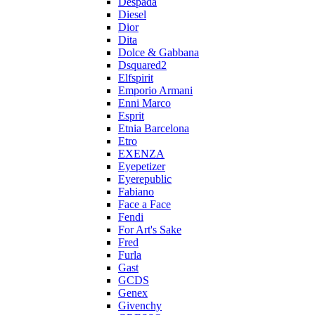
Despada
Diesel
Dior
Dita
Dolce & Gabbana
Dsquared2
Elfspirit
Emporio Armani
Enni Marco
Esprit
Etnia Barcelona
Etro
EXENZA
Eyepetizer
Eyerepublic
Fabiano
Face a Face
Fendi
For Art's Sake
Fred
Furla
Gast
GCDS
Genex
Givenchy