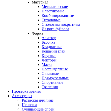
Материал
Металлические
Пластиковые
Комбинированные
Титановые
С золотым покрытием
Из рога буйвола
Форма
Авиатор
Бабочка
Квадратные
Кошачий глаз
Круглые
Лекторы
Маска
Нестандартные
Овальные
Прямоугольные
Спортивные
Трапеция
Проверка зрения
Аксессуары
Растворы для линз
Цепочки
Очищающие спреи