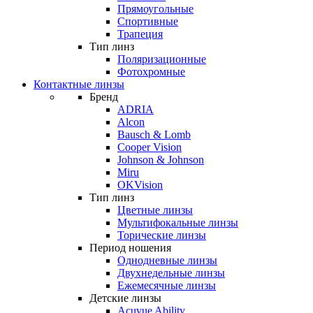
Прямоугольные
Спортивные
Трапеция
Тип линз
Поляризационные
Фотохромные
Контактные линзы
Бренд
ADRIA
Alcon
Bausch & Lomb
Cooper Vision
Johnson & Johnson
Miru
OKVision
Тип линз
Цветные линзы
Мультифокальные линзы
Торические линзы
Период ношения
Однодневные линзы
Двухнедельные линзы
Ежемесячные линзы
Детские линзы
Acuvue Ability