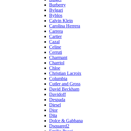
Burberry
Bvlgari
Byblos
Calvin Klein
Carolina Herrera
Carrera
Cartier
Cazal
Celine
Cerruti
Charmant
Charriol
Chloe
Christian Lacroix
Columbia
Cutler and Gross
David Beckham
Davidoff
Despada
Diesel
Dior
Dita
Dolce & Gabbana
Dsquared2