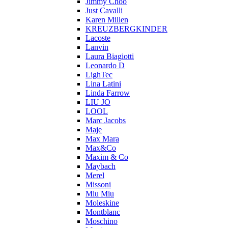
Jimmy Choo
Just Cavalli
Karen Millen
KREUZBERGKINDER
Lacoste
Lanvin
Laura Biagiotti
Leonardo D
LighTec
Lina Latini
Linda Farrow
LIU JO
LOOL
Marc Jacobs
Maje
Max Mara
Max&Co
Maxim & Co
Maybach
Merel
Missoni
Miu Miu
Moleskine
Montblanc
Moschino