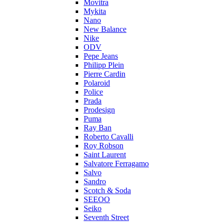
Movitra
Mykita
Nano
New Balance
Nike
ODV
Pepe Jeans
Philipp Plein
Pierre Cardin
Polaroid
Police
Prada
Prodesign
Puma
Ray Ban
Roberto Cavalli
Roy Robson
Saint Laurent
Salvatore Ferragamo
Salvo
Sandro
Scotch & Soda
SEEOO
Seiko
Seventh Street