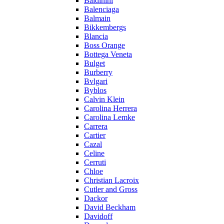
Baldinini
Balenciaga
Balmain
Bikkembergs
Blancia
Boss Orange
Bottega Veneta
Bulget
Burberry
Bvlgari
Byblos
Calvin Klein
Carolina Herrera
Carolina Lemke
Carrera
Cartier
Cazal
Celine
Cerruti
Chloe
Christian Lacroix
Cutler and Gross
Dackor
David Beckham
Davidoff