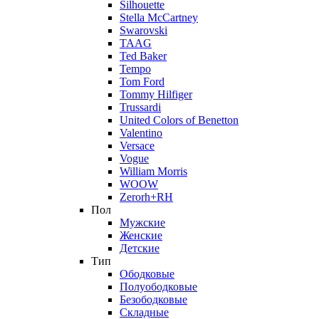
Silhouette
Stella McCartney
Swarovski
TAAG
Ted Baker
Tempo
Tom Ford
Tommy Hilfiger
Trussardi
United Colors of Benetton
Valentino
Versace
Vogue
William Morris
WOOW
Zerorh+RH
Пол
Мужские
Женские
Детские
Тип
Ободковые
Полуободковые
Безободковые
Складные