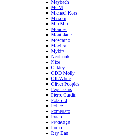
Maybach
MCM
Michael Kors
Missoni
Miu Miu
Moncler
Montblanc
Moschino
Movitra
Mykita
NeoLook
Nice
Oakley
ODD Molly
Off-White
Oliver Peoples
Pepe Jeans
Pierre Cardin
Polaroid
Police
Pomellato
Prada
Prodesign
Puma
Ray-Ban