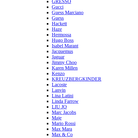
GRESSO
Gucci
Guess Marciano
Guess
Hackett
Haze
Hermossa
Hugo Boss
Isabel Marant
Jacquemus
Jaguar
Jimmy Choo
Karen Millen
Kenzo
KREUZBERGKINDER
Lacoste
Lanvin
Lina Latini
Linda Farrow
LIU JO
Marc Jacobs
Maje
Mario Rossi
Max Mara
Max & Co