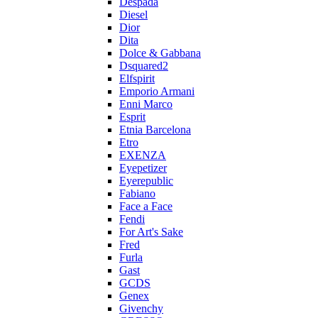
Despada
Diesel
Dior
Dita
Dolce & Gabbana
Dsquared2
Elfspirit
Emporio Armani
Enni Marco
Esprit
Etnia Barcelona
Etro
EXENZA
Eyepetizer
Eyerepublic
Fabiano
Face a Face
Fendi
For Art's Sake
Fred
Furla
Gast
GCDS
Genex
Givenchy