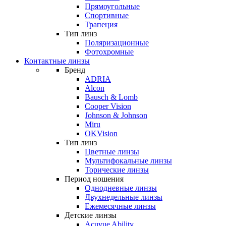
Прямоугольные
Спортивные
Трапеция
Тип линз
Поляризационные
Фотохромные
Контактные линзы
Бренд
ADRIA
Alcon
Bausch & Lomb
Cooper Vision
Johnson & Johnson
Miru
OKVision
Тип линз
Цветные линзы
Мультифокальные линзы
Торические линзы
Период ношения
Однодневные линзы
Двухнедельные линзы
Ежемесячные линзы
Детские линзы
Acuvue Ability