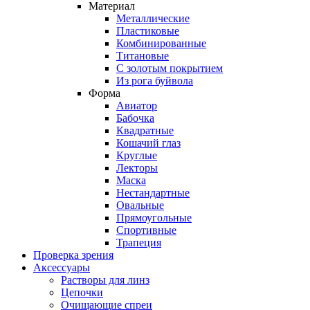
Материал
Металлические
Пластиковые
Комбинированные
Титановые
С золотым покрытием
Из рога буйвола
Форма
Авиатор
Бабочка
Квадратные
Кошачий глаз
Круглые
Лекторы
Маска
Нестандартные
Овальные
Прямоугольные
Спортивные
Трапеция
Проверка зрения
Аксессуары
Растворы для линз
Цепочки
Очищающие спреи