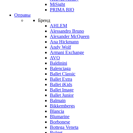
MiSight
PRIMA BIO
Оправы
Бренд
AHLEM
Alessandro Bruno
Alexander McQueen
Ana Hickmann
Andy Wolf
Armani Exchange
AVO
Baldinini
Balenciaga
Ballet Classic
Ballet Extra
Ballet iKids
Ballet Image
Ballet Junior
Balmain
Bikkembergs
Blancia
Blumarine
Borbonese
Bottega Veneta
Bulget