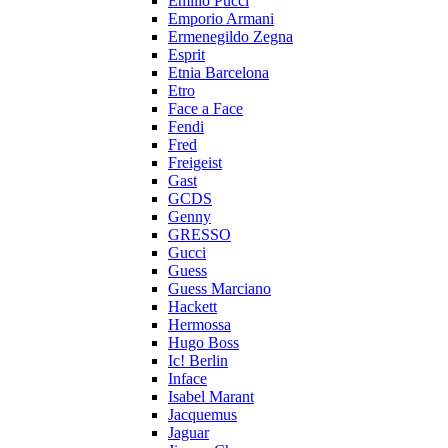
Emilio Pucci
Emporio Armani
Ermenegildo Zegna
Esprit
Etnia Barcelona
Etro
Face a Face
Fendi
Fred
Freigeist
Gast
GCDS
Genny
GRESSO
Gucci
Guess
Guess Marciano
Hackett
Hermossa
Hugo Boss
Ic! Berlin
Inface
Isabel Marant
Jacquemus
Jaguar