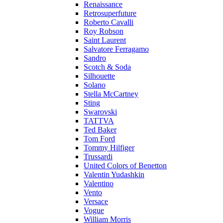
Renaissance
Retrosuperfuture
Roberto Cavalli
Roy Robson
Saint Laurent
Salvatore Ferragamo
Sandro
Scotch & Soda
Silhouette
Solano
Stella McCartney
Sting
Swarovski
TATTVA
Ted Baker
Tom Ford
Tommy Hilfiger
Trussardi
United Colors of Benetton
Valentin Yudashkin
Valentino
Vento
Versace
Vogue
William Morris