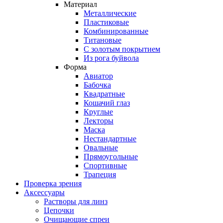
Материал
Металлические
Пластиковые
Комбинированные
Титановые
С золотым покрытием
Из рога буйвола
Форма
Авиатор
Бабочка
Квадратные
Кошачий глаз
Круглые
Лекторы
Маска
Нестандартные
Овальные
Прямоугольные
Спортивные
Трапеция
Проверка зрения
Аксессуары
Растворы для линз
Цепочки
Очищающие спреи