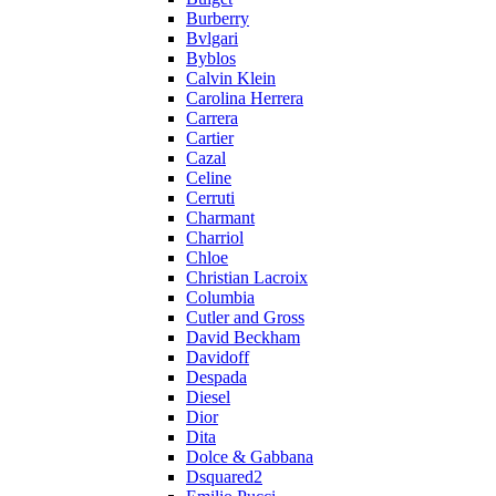
Burberry
Bvlgari
Byblos
Calvin Klein
Carolina Herrera
Carrera
Cartier
Cazal
Celine
Cerruti
Charmant
Charriol
Chloe
Christian Lacroix
Columbia
Cutler and Gross
David Beckham
Davidoff
Despada
Diesel
Dior
Dita
Dolce & Gabbana
Dsquared2