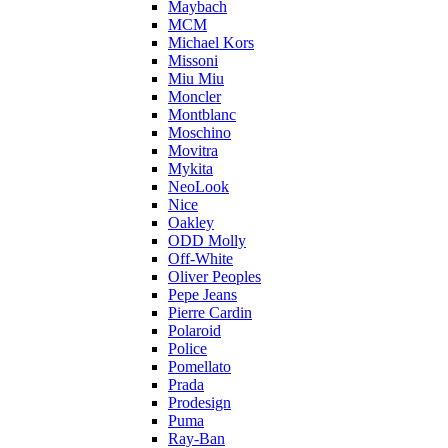
Maybach
MCM
Michael Kors
Missoni
Miu Miu
Moncler
Montblanc
Moschino
Movitra
Mykita
NeoLook
Nice
Oakley
ODD Molly
Off-White
Oliver Peoples
Pepe Jeans
Pierre Cardin
Polaroid
Police
Pomellato
Prada
Prodesign
Puma
Ray-Ban