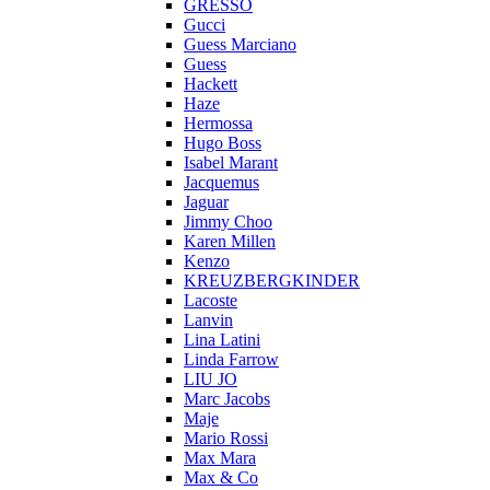
GRESSO
Gucci
Guess Marciano
Guess
Hackett
Haze
Hermossa
Hugo Boss
Isabel Marant
Jacquemus
Jaguar
Jimmy Choo
Karen Millen
Kenzo
KREUZBERGKINDER
Lacoste
Lanvin
Lina Latini
Linda Farrow
LIU JO
Marc Jacobs
Maje
Mario Rossi
Max Mara
Max & Co