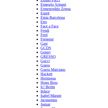
Emilio Pucci
Emporio Armani
Ermenegildo Zegna
Esprit
Etnia Barcelona
Etro
Face a Face
Fendi
Fred
Freigeist
Gast
GCDS
Genny
GRESSO
Gucci
Guess
Guess Marciano
Hackett
Hermossa
Hugo Boss
Ic! Berlin
Inface
Isabel Marant
Jacquemus
Jaguar