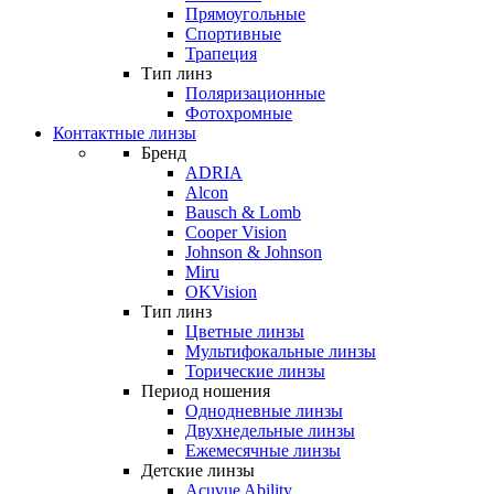
Прямоугольные
Спортивные
Трапеция
Тип линз
Поляризационные
Фотохромные
Контактные линзы
Бренд
ADRIA
Alcon
Bausch & Lomb
Cooper Vision
Johnson & Johnson
Miru
OKVision
Тип линз
Цветные линзы
Мультифокальные линзы
Торические линзы
Период ношения
Однодневные линзы
Двухнедельные линзы
Ежемесячные линзы
Детские линзы
Acuvue Ability