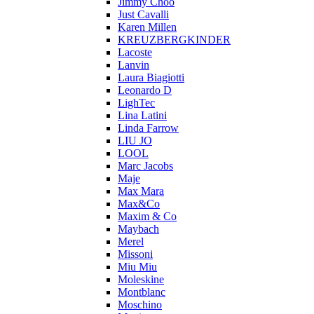
Jimmy Choo
Just Cavalli
Karen Millen
KREUZBERGKINDER
Lacoste
Lanvin
Laura Biagiotti
Leonardo D
LighTec
Lina Latini
Linda Farrow
LIU JO
LOOL
Marc Jacobs
Maje
Max Mara
Max&Co
Maxim & Co
Maybach
Merel
Missoni
Miu Miu
Moleskine
Montblanc
Moschino