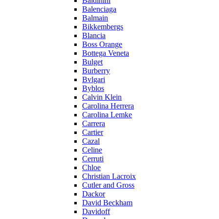
Baldinini
Balenciaga
Balmain
Bikkembergs
Blancia
Boss Orange
Bottega Veneta
Bulget
Burberry
Bvlgari
Byblos
Calvin Klein
Carolina Herrera
Carolina Lemke
Carrera
Cartier
Cazal
Celine
Cerruti
Chloe
Christian Lacroix
Cutler and Gross
Dackor
David Beckham
Davidoff