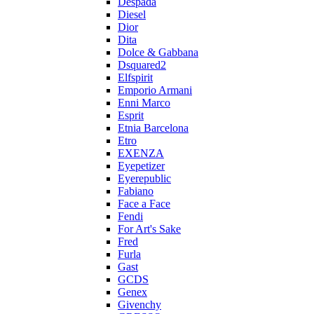
Despada
Diesel
Dior
Dita
Dolce & Gabbana
Dsquared2
Elfspirit
Emporio Armani
Enni Marco
Esprit
Etnia Barcelona
Etro
EXENZA
Eyepetizer
Eyerepublic
Fabiano
Face a Face
Fendi
For Art's Sake
Fred
Furla
Gast
GCDS
Genex
Givenchy