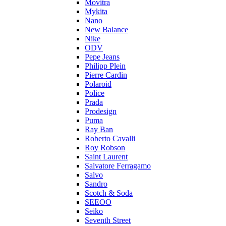
Movitra
Mykita
Nano
New Balance
Nike
ODV
Pepe Jeans
Philipp Plein
Pierre Cardin
Polaroid
Police
Prada
Prodesign
Puma
Ray Ban
Roberto Cavalli
Roy Robson
Saint Laurent
Salvatore Ferragamo
Salvo
Sandro
Scotch & Soda
SEEOO
Seiko
Seventh Street