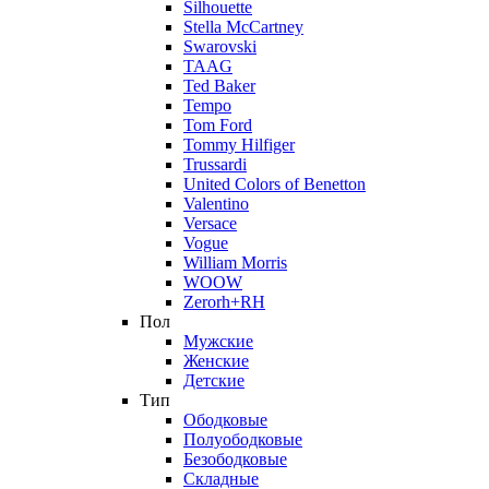
Silhouette
Stella McCartney
Swarovski
TAAG
Ted Baker
Tempo
Tom Ford
Tommy Hilfiger
Trussardi
United Colors of Benetton
Valentino
Versace
Vogue
William Morris
WOOW
Zerorh+RH
Пол
Мужские
Женские
Детские
Тип
Ободковые
Полуободковые
Безободковые
Складные