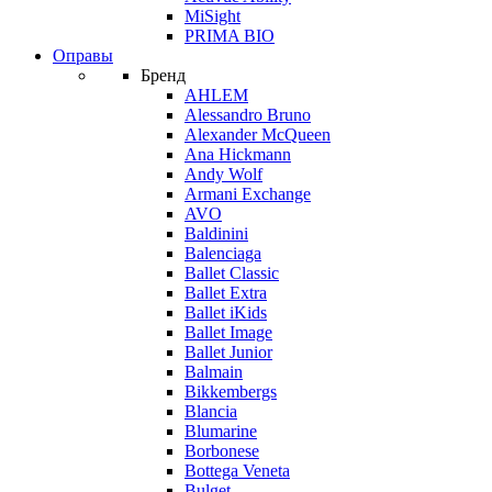
MiSight
PRIMA BIO
Оправы
Бренд
AHLEM
Alessandro Bruno
Alexander McQueen
Ana Hickmann
Andy Wolf
Armani Exchange
AVO
Baldinini
Balenciaga
Ballet Classic
Ballet Extra
Ballet iKids
Ballet Image
Ballet Junior
Balmain
Bikkembergs
Blancia
Blumarine
Borbonese
Bottega Veneta
Bulget