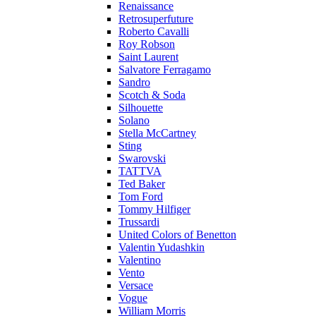
Renaissance
Retrosuperfuture
Roberto Cavalli
Roy Robson
Saint Laurent
Salvatore Ferragamo
Sandro
Scotch & Soda
Silhouette
Solano
Stella McCartney
Sting
Swarovski
TATTVA
Ted Baker
Tom Ford
Tommy Hilfiger
Trussardi
United Colors of Benetton
Valentin Yudashkin
Valentino
Vento
Versace
Vogue
William Morris