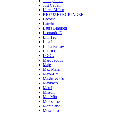
Jimmy Choo
Just Cavalli
Karen Millen
KREUZBERGKINDER
Lacoste
Lanvin
Laura Biagiotti
Leonardo D
LighTec
Lina Latini
Linda Farrow
LIU JO
LOOL
Marc Jacobs
Maje
Max Mara
Max&Co
Maxim & Co
Maybach
Merel
Missoni
Miu Miu
Moleskine
Montblanc
Moschino