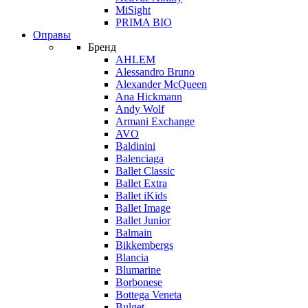
MiSight
PRIMA BIO
Оправы
Бренд
AHLEM
Alessandro Bruno
Alexander McQueen
Ana Hickmann
Andy Wolf
Armani Exchange
AVO
Baldinini
Balenciaga
Ballet Classic
Ballet Extra
Ballet iKids
Ballet Image
Ballet Junior
Balmain
Bikkembergs
Blancia
Blumarine
Borbonese
Bottega Veneta
Bulget