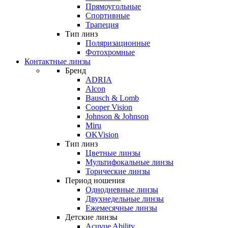
Прямоугольные
Спортивные
Трапеция
Тип линз
Поляризационные
Фотохромные
Контактные линзы
Бренд
ADRIA
Alcon
Bausch & Lomb
Cooper Vision
Johnson & Johnson
Miru
OKVision
Тип линз
Цветные линзы
Мультифокальные линзы
Торические линзы
Период ношения
Однодневные линзы
Двухнедельные линзы
Ежемесячные линзы
Детские линзы
Acuvue Ability