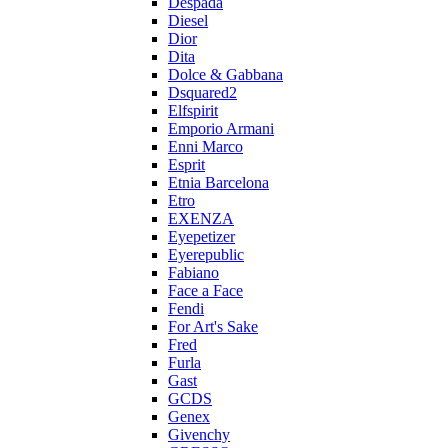
Despada
Diesel
Dior
Dita
Dolce & Gabbana
Dsquared2
Elfspirit
Emporio Armani
Enni Marco
Esprit
Etnia Barcelona
Etro
EXENZA
Eyepetizer
Eyerepublic
Fabiano
Face a Face
Fendi
For Art's Sake
Fred
Furla
Gast
GCDS
Genex
Givenchy