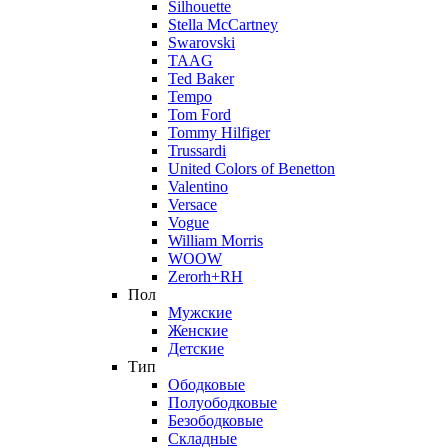
Silhouette
Stella McCartney
Swarovski
TAAG
Ted Baker
Tempo
Tom Ford
Tommy Hilfiger
Trussardi
United Colors of Benetton
Valentino
Versace
Vogue
William Morris
WOOW
Zerorh+RH
Пол
Мужские
Женские
Детские
Тип
Ободковые
Полуободковые
Безободковые
Складные