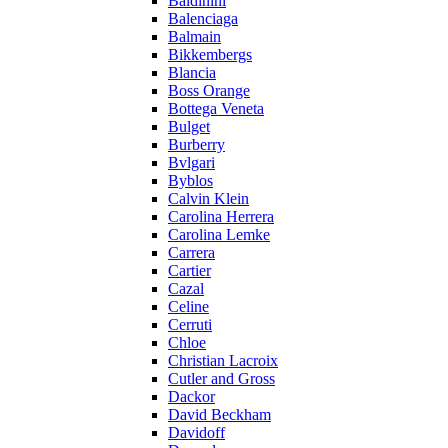
Baldinini
Balenciaga
Balmain
Bikkembergs
Blancia
Boss Orange
Bottega Veneta
Bulget
Burberry
Bvlgari
Byblos
Calvin Klein
Carolina Herrera
Carolina Lemke
Carrera
Cartier
Cazal
Celine
Cerruti
Chloe
Christian Lacroix
Cutler and Gross
Dackor
David Beckham
Davidoff