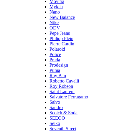
Movitra
Mykita
Nano
New Balance
Nike
ODV
Pepe Jeans
Philipp Plein
Pierre Cardin
Polaroid
Police
Prada
Prodesign
Puma
Ray Ban
Roberto Cavalli
Roy Robson
Saint Laurent
Salvatore Ferragamo
Salvo
Sandro
Scotch & Soda
SEEOO
Seiko
Seventh Street