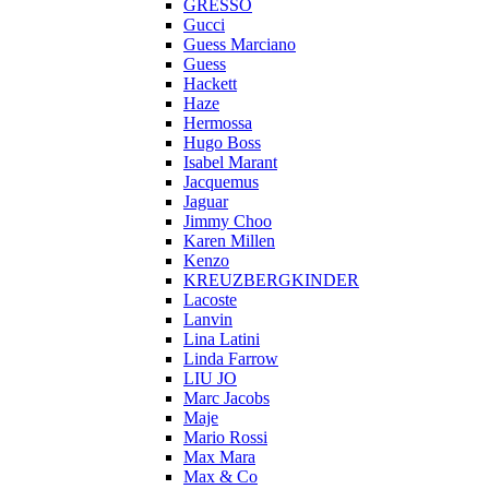
GRESSO
Gucci
Guess Marciano
Guess
Hackett
Haze
Hermossa
Hugo Boss
Isabel Marant
Jacquemus
Jaguar
Jimmy Choo
Karen Millen
Kenzo
KREUZBERGKINDER
Lacoste
Lanvin
Lina Latini
Linda Farrow
LIU JO
Marc Jacobs
Maje
Mario Rossi
Max Mara
Max & Co