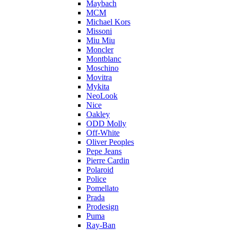
Maybach
MCM
Michael Kors
Missoni
Miu Miu
Moncler
Montblanc
Moschino
Movitra
Mykita
NeoLook
Nice
Oakley
ODD Molly
Off-White
Oliver Peoples
Pepe Jeans
Pierre Cardin
Polaroid
Police
Pomellato
Prada
Prodesign
Puma
Ray-Ban