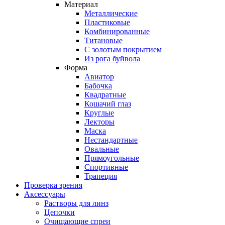
Материал
Металлические
Пластиковые
Комбинированные
Титановые
С золотым покрытием
Из рога буйвола
Форма
Авиатор
Бабочка
Квадратные
Кошачий глаз
Круглые
Лекторы
Маска
Нестандартные
Овальные
Прямоугольные
Спортивные
Трапеция
Проверка зрения
Аксессуары
Растворы для линз
Цепочки
Очищающие спреи