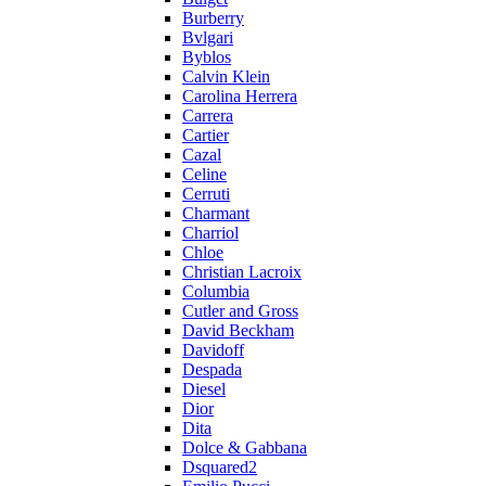
Burberry
Bvlgari
Byblos
Calvin Klein
Carolina Herrera
Carrera
Cartier
Cazal
Celine
Cerruti
Charmant
Charriol
Chloe
Christian Lacroix
Columbia
Cutler and Gross
David Beckham
Davidoff
Despada
Diesel
Dior
Dita
Dolce & Gabbana
Dsquared2