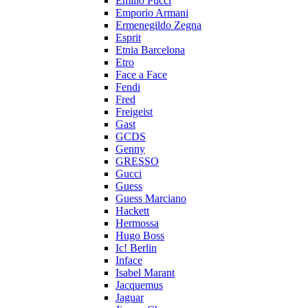
Emilio Pucci
Emporio Armani
Ermenegildo Zegna
Esprit
Etnia Barcelona
Etro
Face a Face
Fendi
Fred
Freigeist
Gast
GCDS
Genny
GRESSO
Gucci
Guess
Guess Marciano
Hackett
Hermossa
Hugo Boss
Ic! Berlin
Inface
Isabel Marant
Jacquemus
Jaguar