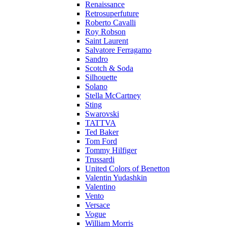
Renaissance
Retrosuperfuture
Roberto Cavalli
Roy Robson
Saint Laurent
Salvatore Ferragamo
Sandro
Scotch & Soda
Silhouette
Solano
Stella McCartney
Sting
Swarovski
TATTVA
Ted Baker
Tom Ford
Tommy Hilfiger
Trussardi
United Colors of Benetton
Valentin Yudashkin
Valentino
Vento
Versace
Vogue
William Morris