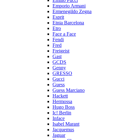
Emilio Pucci
Emporio Armani
Ermenegildo Zegna
Esprit
Etnia Barcelona
Etro
Face a Face
Fendi
Fred
Freigeist
Gast
GCDS
Genny
GRESSO
Gucci
Guess
Guess Marciano
Hackett
Hermossa
Hugo Boss
Ic! Berlin
Inface
Isabel Marant
Jacquemus
Jaguar