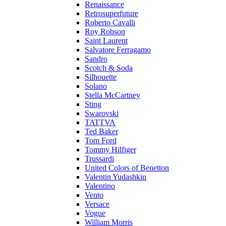
Renaissance
Retrosuperfuture
Roberto Cavalli
Roy Robson
Saint Laurent
Salvatore Ferragamo
Sandro
Scotch & Soda
Silhouette
Solano
Stella McCartney
Sting
Swarovski
TATTVA
Ted Baker
Tom Ford
Tommy Hilfiger
Trussardi
United Colors of Benetton
Valentin Yudashkin
Valentino
Vento
Versace
Vogue
William Morris