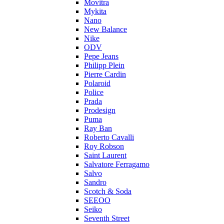
Movitra
Mykita
Nano
New Balance
Nike
ODV
Pepe Jeans
Philipp Plein
Pierre Cardin
Polaroid
Police
Prada
Prodesign
Puma
Ray Ban
Roberto Cavalli
Roy Robson
Saint Laurent
Salvatore Ferragamo
Salvo
Sandro
Scotch & Soda
SEEOO
Seiko
Seventh Street