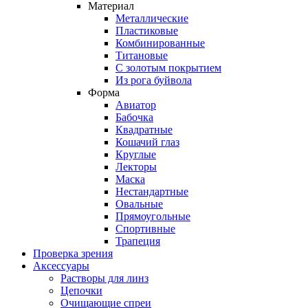
Материал
Металлические
Пластиковые
Комбинированные
Титановые
С золотым покрытием
Из рога буйвола
Форма
Авиатор
Бабочка
Квадратные
Кошачий глаз
Круглые
Лекторы
Маска
Нестандартные
Овальные
Прямоугольные
Спортивные
Трапеция
Проверка зрения
Аксессуары
Растворы для линз
Цепочки
Очищающие спреи