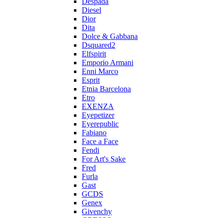
Despada
Diesel
Dior
Dita
Dolce & Gabbana
Dsquared2
Elfspirit
Emporio Armani
Enni Marco
Esprit
Etnia Barcelona
Etro
EXENZA
Eyepetizer
Eyerepublic
Fabiano
Face a Face
Fendi
For Art's Sake
Fred
Furla
Gast
GCDS
Genex
Givenchy