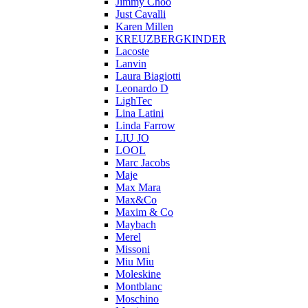
Jimmy Choo
Just Cavalli
Karen Millen
KREUZBERGKINDER
Lacoste
Lanvin
Laura Biagiotti
Leonardo D
LighTec
Lina Latini
Linda Farrow
LIU JO
LOOL
Marc Jacobs
Maje
Max Mara
Max&Co
Maxim & Co
Maybach
Merel
Missoni
Miu Miu
Moleskine
Montblanc
Moschino