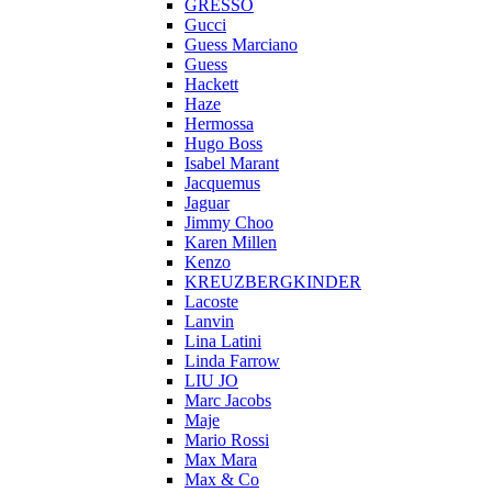
GRESSO
Gucci
Guess Marciano
Guess
Hackett
Haze
Hermossa
Hugo Boss
Isabel Marant
Jacquemus
Jaguar
Jimmy Choo
Karen Millen
Kenzo
KREUZBERGKINDER
Lacoste
Lanvin
Lina Latini
Linda Farrow
LIU JO
Marc Jacobs
Maje
Mario Rossi
Max Mara
Max & Co