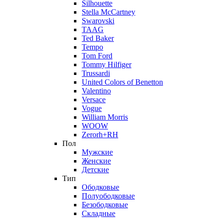
Silhouette
Stella McCartney
Swarovski
TAAG
Ted Baker
Tempo
Tom Ford
Tommy Hilfiger
Trussardi
United Colors of Benetton
Valentino
Versace
Vogue
William Morris
WOOW
Zerorh+RH
Пол
Мужские
Женские
Детские
Тип
Ободковые
Полуободковые
Безободковые
Складные