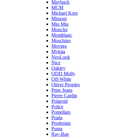
Maybach
MCM
Michael Kors
Missoni
Miu Miu
Moncler
Montblanc
Moschino
Movitra
Mykita
NeoLook
Nice
Oakley
ODD Molly
Off-White
Oliver Peoples
Pepe Jeans
Pierre Cardin
Polaroid
Police
Pomellato
Prada
Prodesign
Puma
Ray-Ban