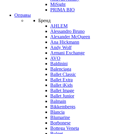
MiSight
PRIMA BIO
Оправы
Бренд
AHLEM
Alessandro Bruno
Alexander McQueen
Ana Hickmann
Andy Wolf
Armani Exchange
AVO
Baldinini
Balenciaga
Ballet Classic
Ballet Extra
Ballet iKids
Ballet Image
Ballet Junior
Balmain
Bikkembergs
Blancia
Blumarine
Borbonese
Bottega Veneta
Bulget