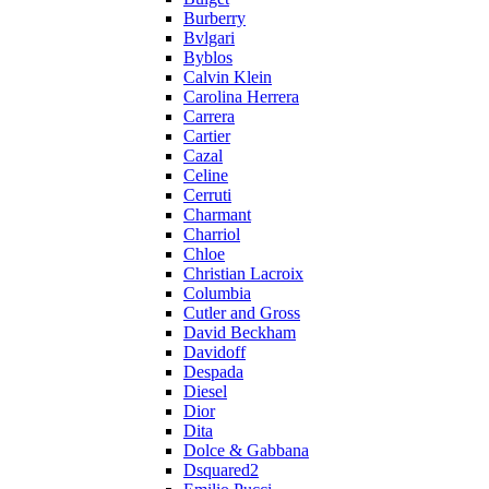
Burberry
Bvlgari
Byblos
Calvin Klein
Carolina Herrera
Carrera
Cartier
Cazal
Celine
Cerruti
Charmant
Charriol
Chloe
Christian Lacroix
Columbia
Cutler and Gross
David Beckham
Davidoff
Despada
Diesel
Dior
Dita
Dolce & Gabbana
Dsquared2