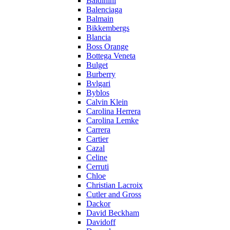
Baldinini
Balenciaga
Balmain
Bikkembergs
Blancia
Boss Orange
Bottega Veneta
Bulget
Burberry
Bvlgari
Byblos
Calvin Klein
Carolina Herrera
Carolina Lemke
Carrera
Cartier
Cazal
Celine
Cerruti
Chloe
Christian Lacroix
Cutler and Gross
Dackor
David Beckham
Davidoff