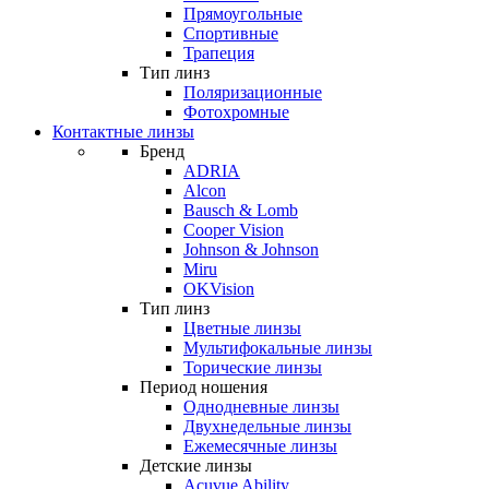
Прямоугольные
Спортивные
Трапеция
Тип линз
Поляризационные
Фотохромные
Контактные линзы
Бренд
ADRIA
Alcon
Bausch & Lomb
Cooper Vision
Johnson & Johnson
Miru
OKVision
Тип линз
Цветные линзы
Мультифокальные линзы
Торические линзы
Период ношения
Однодневные линзы
Двухнедельные линзы
Ежемесячные линзы
Детские линзы
Acuvue Ability