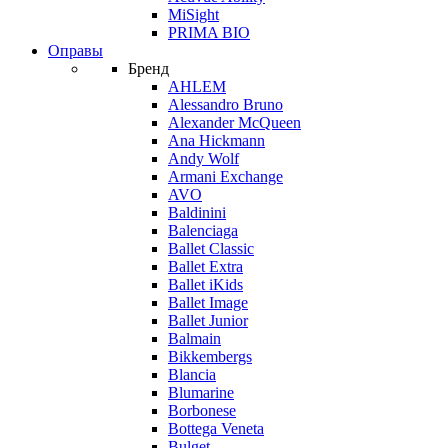
MiSight
PRIMA BIO
Оправы
Бренд
AHLEM
Alessandro Bruno
Alexander McQueen
Ana Hickmann
Andy Wolf
Armani Exchange
AVO
Baldinini
Balenciaga
Ballet Classic
Ballet Extra
Ballet iKids
Ballet Image
Ballet Junior
Balmain
Bikkembergs
Blancia
Blumarine
Borbonese
Bottega Veneta
Bulget