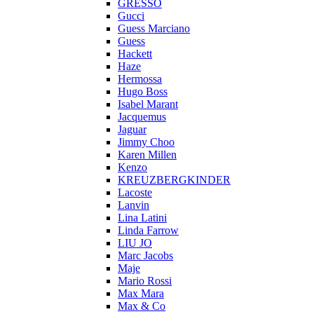
GRESSO
Gucci
Guess Marciano
Guess
Hackett
Haze
Hermossa
Hugo Boss
Isabel Marant
Jacquemus
Jaguar
Jimmy Choo
Karen Millen
Kenzo
KREUZBERGKINDER
Lacoste
Lanvin
Lina Latini
Linda Farrow
LIU JO
Marc Jacobs
Maje
Mario Rossi
Max Mara
Max & Co