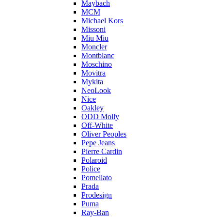
Maybach
MCM
Michael Kors
Missoni
Miu Miu
Moncler
Montblanc
Moschino
Movitra
Mykita
NeoLook
Nice
Oakley
ODD Molly
Off-White
Oliver Peoples
Pepe Jeans
Pierre Cardin
Polaroid
Police
Pomellato
Prada
Prodesign
Puma
Ray-Ban