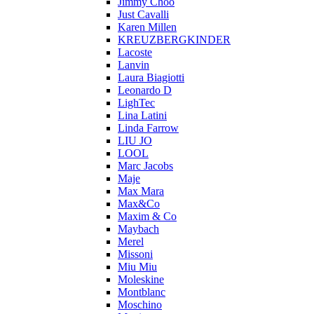
Jimmy Choo
Just Cavalli
Karen Millen
KREUZBERGKINDER
Lacoste
Lanvin
Laura Biagiotti
Leonardo D
LighTec
Lina Latini
Linda Farrow
LIU JO
LOOL
Marc Jacobs
Maje
Max Mara
Max&Co
Maxim & Co
Maybach
Merel
Missoni
Miu Miu
Moleskine
Montblanc
Moschino