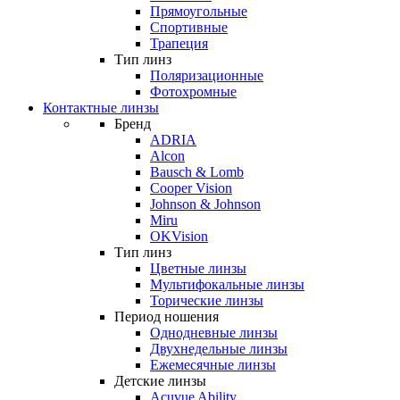
Прямоугольные
Спортивные
Трапеция
Тип линз
Поляризационные
Фотохромные
Контактные линзы
Бренд
ADRIA
Alcon
Bausch & Lomb
Cooper Vision
Johnson & Johnson
Miru
OKVision
Тип линз
Цветные линзы
Мультифокальные линзы
Торические линзы
Период ношения
Однодневные линзы
Двухнедельные линзы
Ежемесячные линзы
Детские линзы
Acuvue Ability