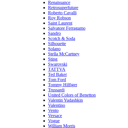
Renaissance
Retrosuperfuture
Roberto Cavalli
Roy Robson
Saint Laurent
Salvatore Ferragamo
Sandro
Scotch & Soda
Silhouette
Solano
Stella McCartney
Sting
Swarovski
TATTVA
Ted Baker
Tom Ford
Tommy Hilfiger
Trussardi
United Colors of Benetton
Valentin Yudashkin
Valentino
Vento
Versace
Vogue
William Morris