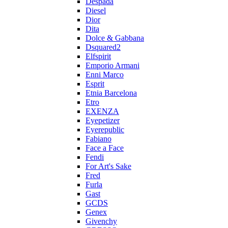
Despada
Diesel
Dior
Dita
Dolce & Gabbana
Dsquared2
Elfspirit
Emporio Armani
Enni Marco
Esprit
Etnia Barcelona
Etro
EXENZA
Eyepetizer
Eyerepublic
Fabiano
Face a Face
Fendi
For Art's Sake
Fred
Furla
Gast
GCDS
Genex
Givenchy