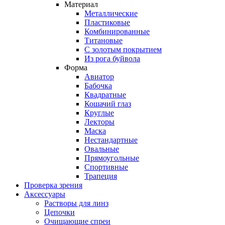
Материал
Металлические
Пластиковые
Комбинированные
Титановые
С золотым покрытием
Из рога буйвола
Форма
Авиатор
Бабочка
Квадратные
Кошачий глаз
Круглые
Лекторы
Маска
Нестандартные
Овальные
Прямоугольные
Спортивные
Трапеция
Проверка зрения
Аксессуары
Растворы для линз
Цепочки
Очищающие спреи