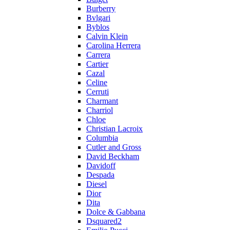
Burberry
Bvlgari
Byblos
Calvin Klein
Carolina Herrera
Carrera
Cartier
Cazal
Celine
Cerruti
Charmant
Charriol
Chloe
Christian Lacroix
Columbia
Cutler and Gross
David Beckham
Davidoff
Despada
Diesel
Dior
Dita
Dolce & Gabbana
Dsquared2