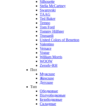
Silhouette
Stella McCartney
Swarovski
TAAG
Ted Baker
Tempo
Tom Ford
Tommy Hilfiger
Trussardi
United Colors of Benetton
Valentino
Versace
Vogue
William Morris
WOOW
Zerorh+RH
Пол
Мужские
Женские
Детские
Тип
Ободковые
Полуободковые
Безободковые
Складные