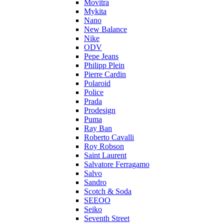
Movitra
Mykita
Nano
New Balance
Nike
ODV
Pepe Jeans
Philipp Plein
Pierre Cardin
Polaroid
Police
Prada
Prodesign
Puma
Ray Ban
Roberto Cavalli
Roy Robson
Saint Laurent
Salvatore Ferragamo
Salvo
Sandro
Scotch & Soda
SEEOO
Seiko
Seventh Street