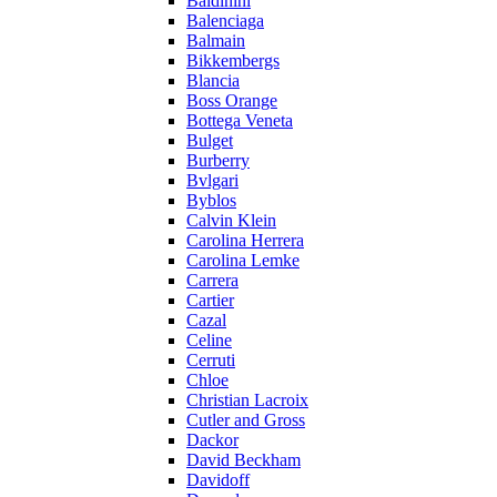
Baldinini
Balenciaga
Balmain
Bikkembergs
Blancia
Boss Orange
Bottega Veneta
Bulget
Burberry
Bvlgari
Byblos
Calvin Klein
Carolina Herrera
Carolina Lemke
Carrera
Cartier
Cazal
Celine
Cerruti
Chloe
Christian Lacroix
Cutler and Gross
Dackor
David Beckham
Davidoff