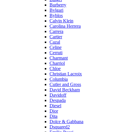
Burberry
Bvlgari
Byblos
Calvin Klein
Carolina Herrera
Carrera
Cartier
Cazal
Celine
Cerruti
Charmant
Charriol
Chloe
Christian Lacroix
Columbia
Cutler and Gross
David Beckham
Davidoff
Despada
Diesel
Dior
Dita
Dolce & Gabbana
Dsquared2