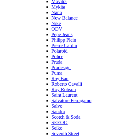
Movitra
Mykita
Nano
New Balance
Nike
ODV
Pepe Jeans
Philipp Plein
Pierre Cardin
Polaroid
Police
Prada
Prodesign
Puma
Ray Ban
Roberto Cavalli
Roy Robson
Saint Laurent
Salvatore Ferragamo
Salvo
Sandro
Scotch & Soda
SEEOO
Seiko
Seventh Street