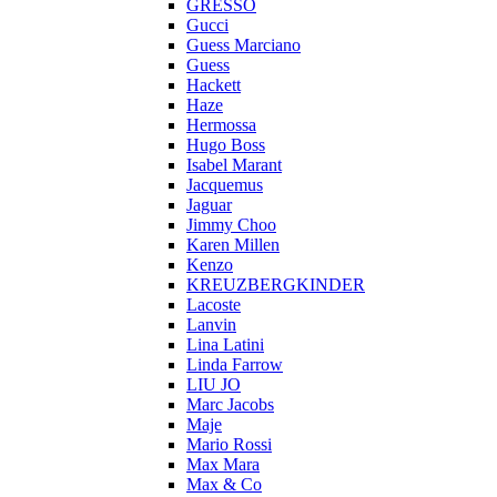
GRESSO
Gucci
Guess Marciano
Guess
Hackett
Haze
Hermossa
Hugo Boss
Isabel Marant
Jacquemus
Jaguar
Jimmy Choo
Karen Millen
Kenzo
KREUZBERGKINDER
Lacoste
Lanvin
Lina Latini
Linda Farrow
LIU JO
Marc Jacobs
Maje
Mario Rossi
Max Mara
Max & Co