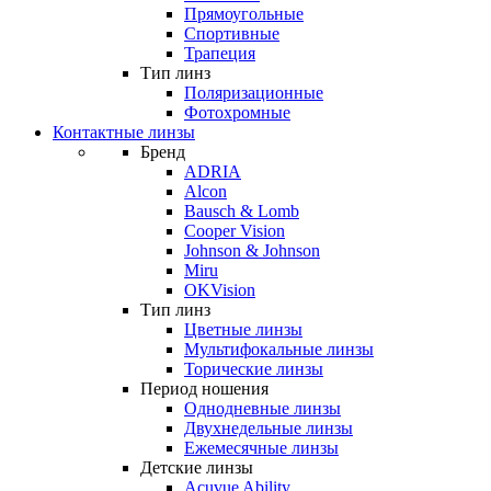
Прямоугольные
Спортивные
Трапеция
Тип линз
Поляризационные
Фотохромные
Контактные линзы
Бренд
ADRIA
Alcon
Bausch & Lomb
Cooper Vision
Johnson & Johnson
Miru
OKVision
Тип линз
Цветные линзы
Мультифокальные линзы
Торические линзы
Период ношения
Однодневные линзы
Двухнедельные линзы
Ежемесячные линзы
Детские линзы
Acuvue Ability