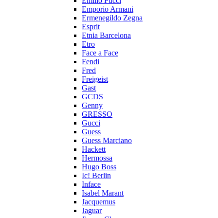
Emilio Pucci
Emporio Armani
Ermenegildo Zegna
Esprit
Etnia Barcelona
Etro
Face a Face
Fendi
Fred
Freigeist
Gast
GCDS
Genny
GRESSO
Gucci
Guess
Guess Marciano
Hackett
Hermossa
Hugo Boss
Ic! Berlin
Inface
Isabel Marant
Jacquemus
Jaguar