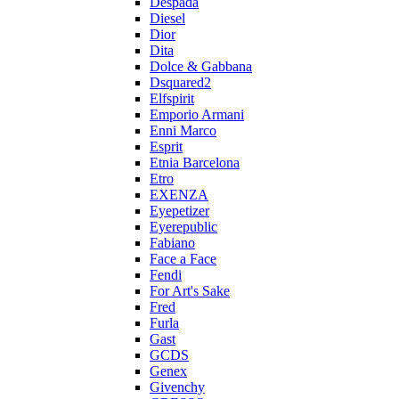
Despada
Diesel
Dior
Dita
Dolce & Gabbana
Dsquared2
Elfspirit
Emporio Armani
Enni Marco
Esprit
Etnia Barcelona
Etro
EXENZA
Eyepetizer
Eyerepublic
Fabiano
Face a Face
Fendi
For Art's Sake
Fred
Furla
Gast
GCDS
Genex
Givenchy