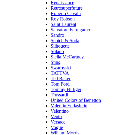
Renaissance
Retrosuperfuture
Roberto Cavalli
Roy Robson
Saint Laurent
Salvatore Ferragamo
Sandro
Scotch & Soda
Silhouette
Solano
Stella McCartney
Sting
Swarovski
TATTVA
Ted Baker
Tom Ford
Tommy Hilfiger
Trussardi
United Colors of Benetton
Valentin Yudashkin
Valentino
Vento
Versace
Vogue
William Morris