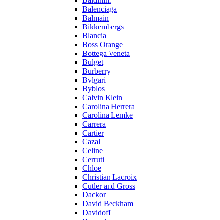
Baldinini
Balenciaga
Balmain
Bikkembergs
Blancia
Boss Orange
Bottega Veneta
Bulget
Burberry
Bvlgari
Byblos
Calvin Klein
Carolina Herrera
Carolina Lemke
Carrera
Cartier
Cazal
Celine
Cerruti
Chloe
Christian Lacroix
Cutler and Gross
Dackor
David Beckham
Davidoff