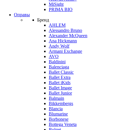
MiSight
PRIMA BIO
Оправы
Бренд
AHLEM
Alessandro Bruno
Alexander McQueen
Ana Hickmann
Andy Wolf
Armani Exchange
AVO
Baldinini
Balenciaga
Ballet Classic
Ballet Extra
Ballet iKids
Ballet Image
Ballet Junior
Balmain
Bikkembergs
Blancia
Blumarine
Borbonese
Bottega Veneta
Bulget