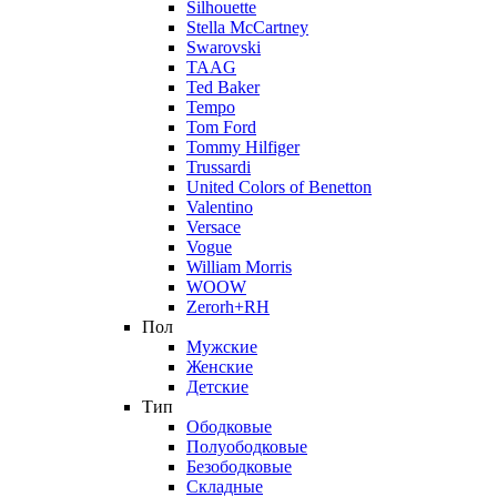
Silhouette
Stella McCartney
Swarovski
TAAG
Ted Baker
Tempo
Tom Ford
Tommy Hilfiger
Trussardi
United Colors of Benetton
Valentino
Versace
Vogue
William Morris
WOOW
Zerorh+RH
Пол
Мужские
Женские
Детские
Тип
Ободковые
Полуободковые
Безободковые
Складные