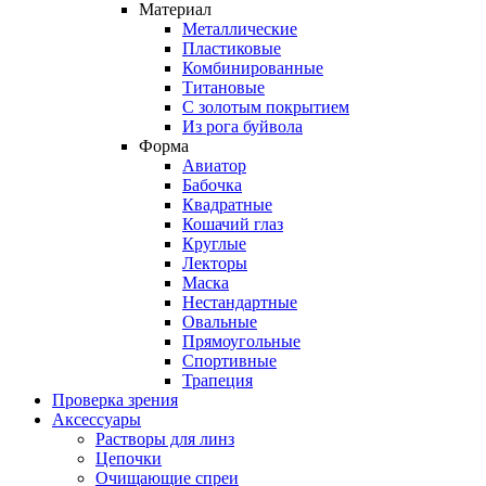
Материал
Металлические
Пластиковые
Комбинированные
Титановые
С золотым покрытием
Из рога буйвола
Форма
Авиатор
Бабочка
Квадратные
Кошачий глаз
Круглые
Лекторы
Маска
Нестандартные
Овальные
Прямоугольные
Спортивные
Трапеция
Проверка зрения
Аксессуары
Растворы для линз
Цепочки
Очищающие спреи