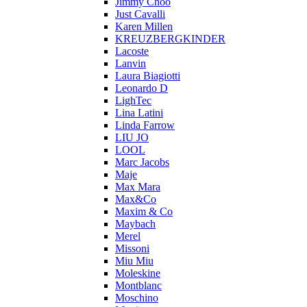
Jimmy Choo
Just Cavalli
Karen Millen
KREUZBERGKINDER
Lacoste
Lanvin
Laura Biagiotti
Leonardo D
LighTec
Lina Latini
Linda Farrow
LIU JO
LOOL
Marc Jacobs
Maje
Max Mara
Max&Co
Maxim & Co
Maybach
Merel
Missoni
Miu Miu
Moleskine
Montblanc
Moschino