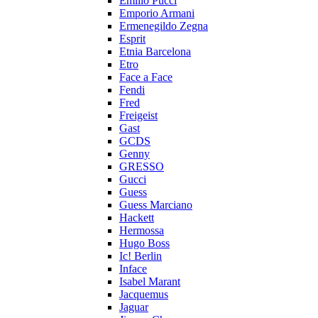
Emilio Pucci
Emporio Armani
Ermenegildo Zegna
Esprit
Etnia Barcelona
Etro
Face a Face
Fendi
Fred
Freigeist
Gast
GCDS
Genny
GRESSO
Gucci
Guess
Guess Marciano
Hackett
Hermossa
Hugo Boss
Ic! Berlin
Inface
Isabel Marant
Jacquemus
Jaguar