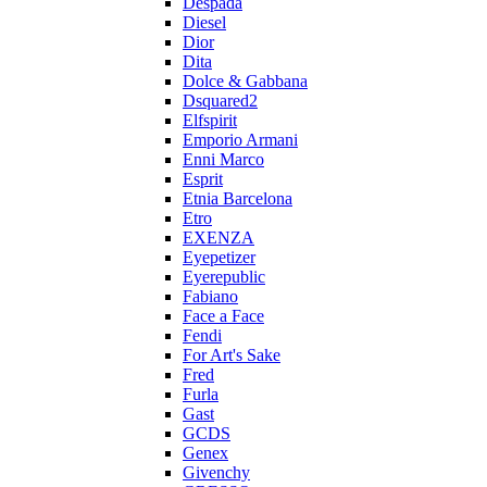
Despada
Diesel
Dior
Dita
Dolce & Gabbana
Dsquared2
Elfspirit
Emporio Armani
Enni Marco
Esprit
Etnia Barcelona
Etro
EXENZA
Eyepetizer
Eyerepublic
Fabiano
Face a Face
Fendi
For Art's Sake
Fred
Furla
Gast
GCDS
Genex
Givenchy