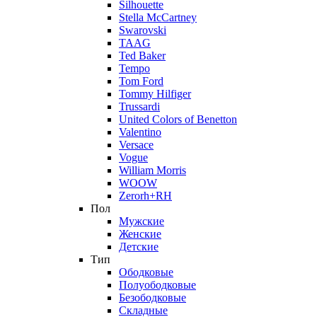
Silhouette
Stella McCartney
Swarovski
TAAG
Ted Baker
Tempo
Tom Ford
Tommy Hilfiger
Trussardi
United Colors of Benetton
Valentino
Versace
Vogue
William Morris
WOOW
Zerorh+RH
Пол
Мужские
Женские
Детские
Тип
Ободковые
Полуободковые
Безободковые
Складные