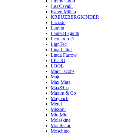
Jimmy Choo
Just Cavalli
Karen Millen
KREUZBERGKINDER
Lacoste
Lanvin
Laura Biagiotti
Leonardo D
LighTec
Lina Latini
Linda Farrow
LIU JO
LOOL
Marc Jacobs
Maje
Max Mara
Max&Co
Maxim & Co
Maybach
Merel
Missoni
Miu Miu
Moleskine
Montblanc
Moschino