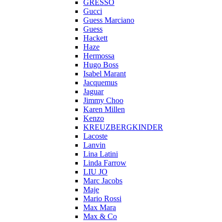
GRESSO
Gucci
Guess Marciano
Guess
Hackett
Haze
Hermossa
Hugo Boss
Isabel Marant
Jacquemus
Jaguar
Jimmy Choo
Karen Millen
Kenzo
KREUZBERGKINDER
Lacoste
Lanvin
Lina Latini
Linda Farrow
LIU JO
Marc Jacobs
Maje
Mario Rossi
Max Mara
Max & Co