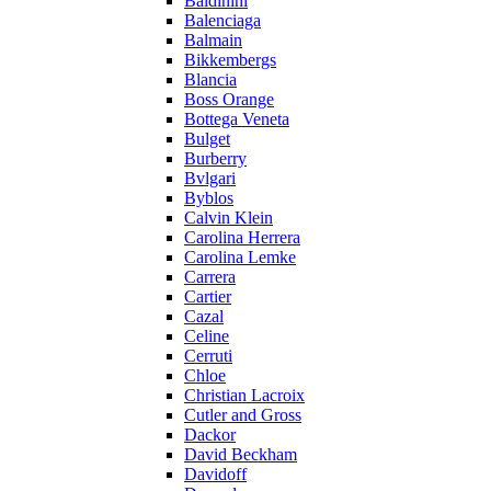
Baldinini
Balenciaga
Balmain
Bikkembergs
Blancia
Boss Orange
Bottega Veneta
Bulget
Burberry
Bvlgari
Byblos
Calvin Klein
Carolina Herrera
Carolina Lemke
Carrera
Cartier
Cazal
Celine
Cerruti
Chloe
Christian Lacroix
Cutler and Gross
Dackor
David Beckham
Davidoff