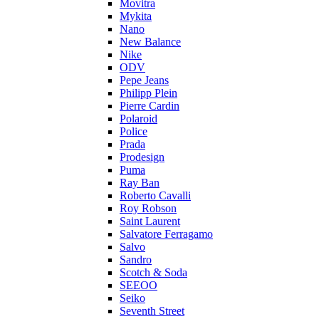
Movitra
Mykita
Nano
New Balance
Nike
ODV
Pepe Jeans
Philipp Plein
Pierre Cardin
Polaroid
Police
Prada
Prodesign
Puma
Ray Ban
Roberto Cavalli
Roy Robson
Saint Laurent
Salvatore Ferragamo
Salvo
Sandro
Scotch & Soda
SEEOO
Seiko
Seventh Street