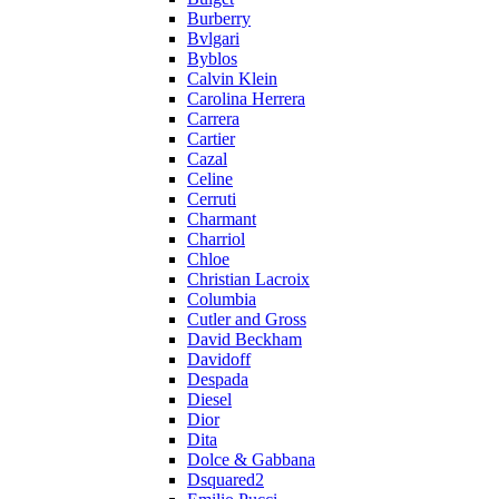
Burberry
Bvlgari
Byblos
Calvin Klein
Carolina Herrera
Carrera
Cartier
Cazal
Celine
Cerruti
Charmant
Charriol
Chloe
Christian Lacroix
Columbia
Cutler and Gross
David Beckham
Davidoff
Despada
Diesel
Dior
Dita
Dolce & Gabbana
Dsquared2