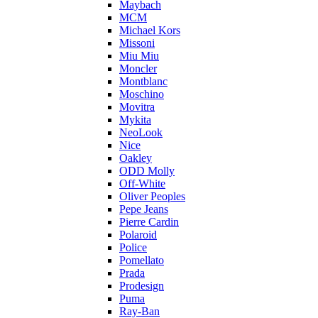
Maybach
MCM
Michael Kors
Missoni
Miu Miu
Moncler
Montblanc
Moschino
Movitra
Mykita
NeoLook
Nice
Oakley
ODD Molly
Off-White
Oliver Peoples
Pepe Jeans
Pierre Cardin
Polaroid
Police
Pomellato
Prada
Prodesign
Puma
Ray-Ban