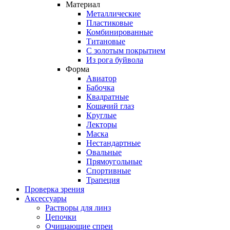
Материал
Металлические
Пластиковые
Комбинированные
Титановые
С золотым покрытием
Из рога буйвола
Форма
Авиатор
Бабочка
Квадратные
Кошачий глаз
Круглые
Лекторы
Маска
Нестандартные
Овальные
Прямоугольные
Спортивные
Трапеция
Проверка зрения
Аксессуары
Растворы для линз
Цепочки
Очищающие спреи