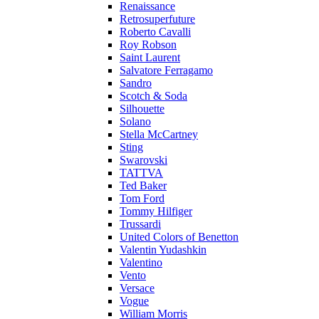
Renaissance
Retrosuperfuture
Roberto Cavalli
Roy Robson
Saint Laurent
Salvatore Ferragamo
Sandro
Scotch & Soda
Silhouette
Solano
Stella McCartney
Sting
Swarovski
TATTVA
Ted Baker
Tom Ford
Tommy Hilfiger
Trussardi
United Colors of Benetton
Valentin Yudashkin
Valentino
Vento
Versace
Vogue
William Morris