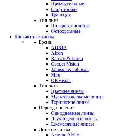
Прямоугольные
Спортивные
Трапеция
Тип линз
Поляризационные
Фотохромные
Контактные линзы
Бренд
ADRIA
Alcon
Bausch & Lomb
Cooper Vision
Johnson & Johnson
Miru
OKVision
Тип линз
Цветные линзы
Мультифокальные линзы
Торические линзы
Период ношения
Однодневные линзы
Двухнедельные линзы
Ежемесячные линзы
Детские линзы
Acuvue Ability