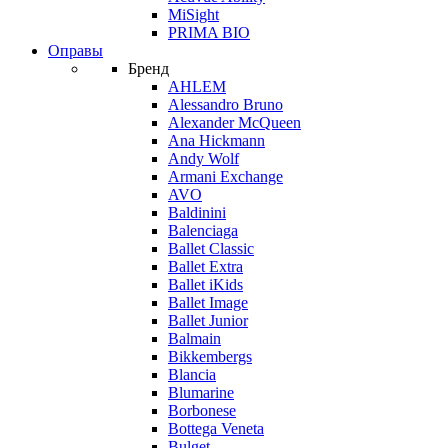
MiSight
PRIMA BIO
Оправы
Бренд
AHLEM
Alessandro Bruno
Alexander McQueen
Ana Hickmann
Andy Wolf
Armani Exchange
AVO
Baldinini
Balenciaga
Ballet Classic
Ballet Extra
Ballet iKids
Ballet Image
Ballet Junior
Balmain
Bikkembergs
Blancia
Blumarine
Borbonese
Bottega Veneta
Bulget