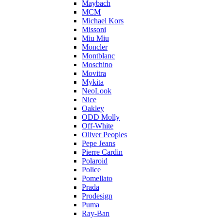
Maybach
MCM
Michael Kors
Missoni
Miu Miu
Moncler
Montblanc
Moschino
Movitra
Mykita
NeoLook
Nice
Oakley
ODD Molly
Off-White
Oliver Peoples
Pepe Jeans
Pierre Cardin
Polaroid
Police
Pomellato
Prada
Prodesign
Puma
Ray-Ban