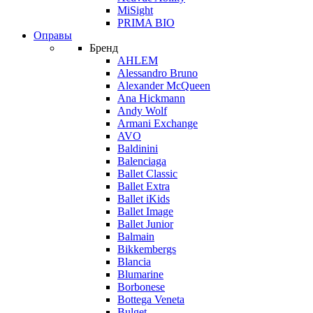
MiSight
PRIMA BIO
Оправы
Бренд
AHLEM
Alessandro Bruno
Alexander McQueen
Ana Hickmann
Andy Wolf
Armani Exchange
AVO
Baldinini
Balenciaga
Ballet Classic
Ballet Extra
Ballet iKids
Ballet Image
Ballet Junior
Balmain
Bikkembergs
Blancia
Blumarine
Borbonese
Bottega Veneta
Bulget