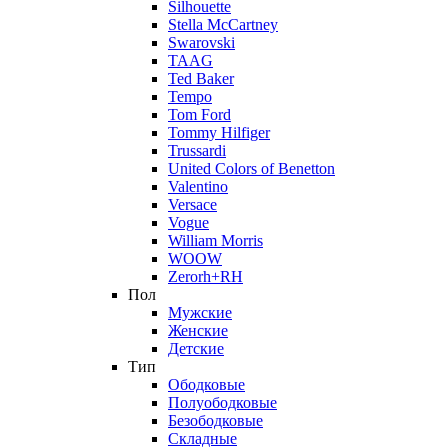
Silhouette
Stella McCartney
Swarovski
TAAG
Ted Baker
Tempo
Tom Ford
Tommy Hilfiger
Trussardi
United Colors of Benetton
Valentino
Versace
Vogue
William Morris
WOOW
Zerorh+RH
Пол
Мужские
Женские
Детские
Тип
Ободковые
Полуободковые
Безободковые
Складные