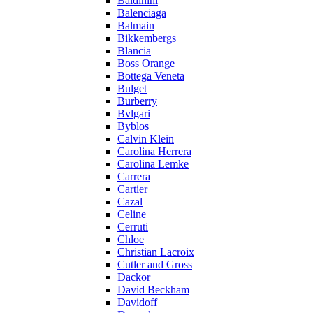
Baldinini
Balenciaga
Balmain
Bikkembergs
Blancia
Boss Orange
Bottega Veneta
Bulget
Burberry
Bvlgari
Byblos
Calvin Klein
Carolina Herrera
Carolina Lemke
Carrera
Cartier
Cazal
Celine
Cerruti
Chloe
Christian Lacroix
Cutler and Gross
Dackor
David Beckham
Davidoff