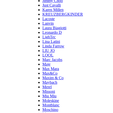
Jimmy Choo
Just Cavalli
Karen Millen
KREUZBERGKINDER
Lacoste
Lanvin
Laura Biagiotti
Leonardo D
LighTec
Lina Latini
Linda Farrow
LIU JO
LOOL
Marc Jacobs
Maje
Max Mara
Max&Co
Maxim & Co
Maybach
Merel
Missoni
Miu Miu
Moleskine
Montblanc
Moschino