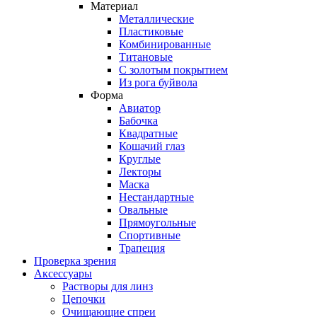
Материал
Металлические
Пластиковые
Комбинированные
Титановые
С золотым покрытием
Из рога буйвола
Форма
Авиатор
Бабочка
Квадратные
Кошачий глаз
Круглые
Лекторы
Маска
Нестандартные
Овальные
Прямоугольные
Спортивные
Трапеция
Проверка зрения
Аксессуары
Растворы для линз
Цепочки
Очищающие спреи