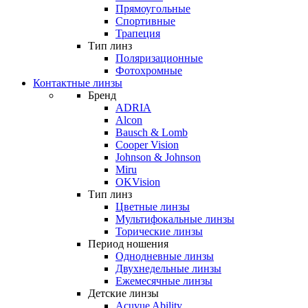
Прямоугольные
Спортивные
Трапеция
Тип линз
Поляризационные
Фотохромные
Контактные линзы
Бренд
ADRIA
Alcon
Bausch & Lomb
Cooper Vision
Johnson & Johnson
Miru
OKVision
Тип линз
Цветные линзы
Мультифокальные линзы
Торические линзы
Период ношения
Однодневные линзы
Двухнедельные линзы
Ежемесячные линзы
Детские линзы
Acuvue Ability