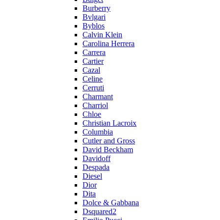
Burberry
Bvlgari
Byblos
Calvin Klein
Carolina Herrera
Carrera
Cartier
Cazal
Celine
Cerruti
Charmant
Charriol
Chloe
Christian Lacroix
Columbia
Cutler and Gross
David Beckham
Davidoff
Despada
Diesel
Dior
Dita
Dolce & Gabbana
Dsquared2