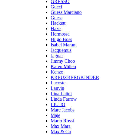
GRESSO
Gucci
Guess Marciano
Guess
Hackett
Haze
Hermossa
Hugo Boss
Isabel Marant
Jacquemus
Jaguar
Jimmy Choo
Karen Millen
Kenzo
KREUZBERGKINDER
Lacoste
Lanvin
Lina Latini
Linda Farrow
LIU JO
Marc Jacobs
Maje
Mario Rossi
Max Mara
Max & Co