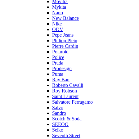
Movitra
Mykita
Nano
New Balance
Nike
ODV
Pepe Jeans
Philipp Plein
Pierre Cardin
Polaroid
Police
Prada
Prodesign
Puma
Ray Ban
Roberto Cavalli
Roy Robson
Saint Laurent
Salvatore Ferragamo
Salvo
Sandro
Scotch & Soda
SEEOO
Seiko
Seventh Street