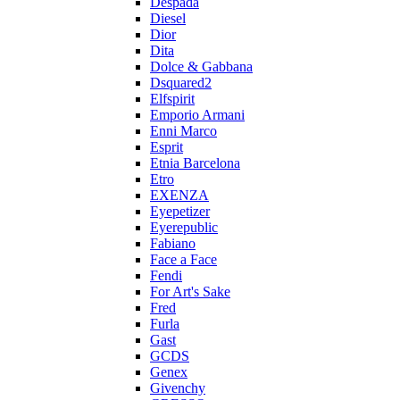
Despada
Diesel
Dior
Dita
Dolce & Gabbana
Dsquared2
Elfspirit
Emporio Armani
Enni Marco
Esprit
Etnia Barcelona
Etro
EXENZA
Eyepetizer
Eyerepublic
Fabiano
Face a Face
Fendi
For Art's Sake
Fred
Furla
Gast
GCDS
Genex
Givenchy