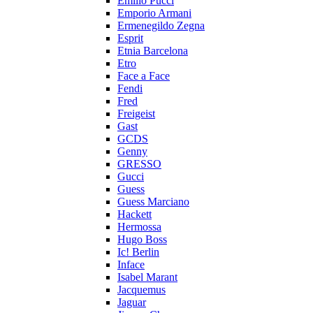
Emilio Pucci
Emporio Armani
Ermenegildo Zegna
Esprit
Etnia Barcelona
Etro
Face a Face
Fendi
Fred
Freigeist
Gast
GCDS
Genny
GRESSO
Gucci
Guess
Guess Marciano
Hackett
Hermossa
Hugo Boss
Ic! Berlin
Inface
Isabel Marant
Jacquemus
Jaguar