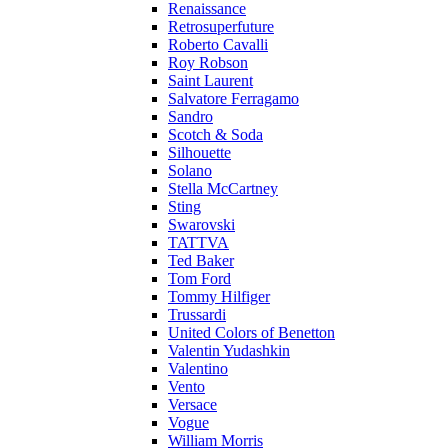
Renaissance
Retrosuperfuture
Roberto Cavalli
Roy Robson
Saint Laurent
Salvatore Ferragamo
Sandro
Scotch & Soda
Silhouette
Solano
Stella McCartney
Sting
Swarovski
TATTVA
Ted Baker
Tom Ford
Tommy Hilfiger
Trussardi
United Colors of Benetton
Valentin Yudashkin
Valentino
Vento
Versace
Vogue
William Morris