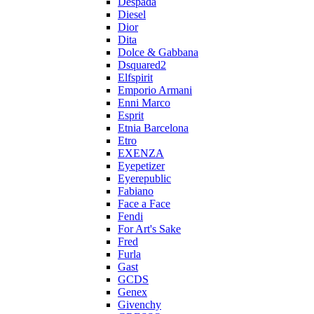
Despada
Diesel
Dior
Dita
Dolce & Gabbana
Dsquared2
Elfspirit
Emporio Armani
Enni Marco
Esprit
Etnia Barcelona
Etro
EXENZA
Eyepetizer
Eyerepublic
Fabiano
Face a Face
Fendi
For Art's Sake
Fred
Furla
Gast
GCDS
Genex
Givenchy