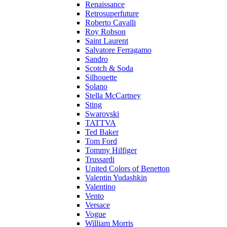
Renaissance
Retrosuperfuture
Roberto Cavalli
Roy Robson
Saint Laurent
Salvatore Ferragamo
Sandro
Scotch & Soda
Silhouette
Solano
Stella McCartney
Sting
Swarovski
TATTVA
Ted Baker
Tom Ford
Tommy Hilfiger
Trussardi
United Colors of Benetton
Valentin Yudashkin
Valentino
Vento
Versace
Vogue
William Morris