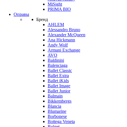
MiSight
PRIMA BIO
Оправы
Бренд
AHLEM
Alessandro Bruno
Alexander McQueen
Ana Hickmann
Andy Wolf
Armani Exchange
AVO
Baldinini
Balenciaga
Ballet Classic
Ballet Extra
Ballet iKids
Ballet Image
Ballet Junior
Balmain
Bikkembergs
Blancia
Blumarine
Borbonese
Bottega Veneta
Bulget