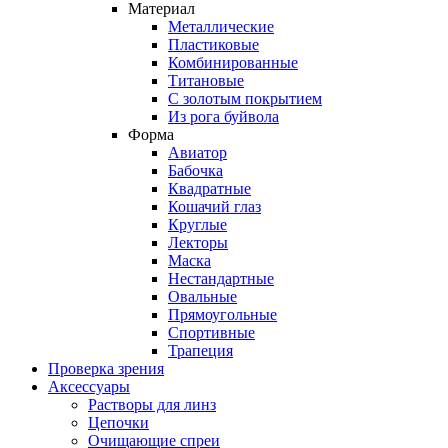
Материал
Металлические
Пластиковые
Комбинированные
Титановые
С золотым покрытием
Из рога буйвола
Форма
Авиатор
Бабочка
Квадратные
Кошачий глаз
Круглые
Лекторы
Маска
Нестандартные
Овальные
Прямоугольные
Спортивные
Трапеция
Проверка зрения
Аксессуары
Растворы для линз
Цепочки
Очищающие спреи