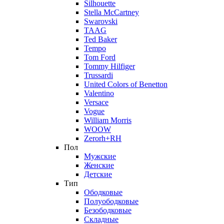
Silhouette
Stella McCartney
Swarovski
TAAG
Ted Baker
Tempo
Tom Ford
Tommy Hilfiger
Trussardi
United Colors of Benetton
Valentino
Versace
Vogue
William Morris
WOOW
Zerorh+RH
Пол
Мужские
Женские
Детские
Тип
Ободковые
Полуободковые
Безободковые
Складные