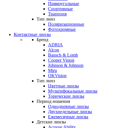
Прямоугольные
Спортивные
Трапеция
Тип линз
Поляризационные
Фотохромные
Контактные линзы
Бренд
ADRIA
Alcon
Bausch & Lomb
Cooper Vision
Johnson & Johnson
Miru
OKVision
Тип линз
Цветные линзы
Мультифокальные линзы
Торические линзы
Период ношения
Однодневные линзы
Двухнедельные линзы
Ежемесячные линзы
Детские линзы
Acuvue Ability