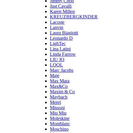
Jimmy Choo
Just Cavalli
Karen Millen
KREUZBERGKINDER
Lacoste
Lanvin
Laura Biagiotti
Leonardo D
LighTec
Lina Latini
Linda Farrow
LIU JO
LOOL
Marc Jacobs
Maje
Max Mara
Max&Co
Maxim & Co
Maybach
Merel
Missoni
Miu Miu
Moleskine
Montblanc
Moschino