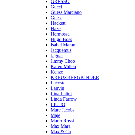
GRESSO
Gucci
Guess Marciano
Guess
Hackett
Haze
Hermossa
Hugo Boss
Isabel Marant
Jacquemus
Jaguar
Jimmy Choo
Karen Millen
Kenzo
KREUZBERGKINDER
Lacoste
Lanvin
Lina Latini
Linda Farrow
LIU JO
Marc Jacobs
Maje
Mario Rossi
Max Mara
Max & Co