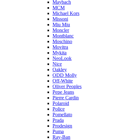
Maybach
MCM
Michael Kors
Missoni
Miu Miu
Moncler
Montblanc
Moschino
Movitra
Mykita
NeoLook
Nice
Oakley
ODD Molly
Off-White
Oliver Peoples
Pepe Jeans
Pierre Cardin
Polaroid
Police
Pomellato
Prada
Prodesign
Puma
Ray-Ban