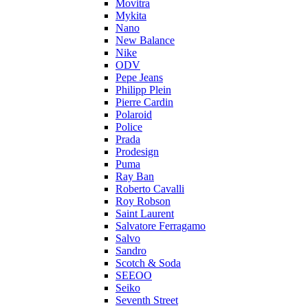
Movitra
Mykita
Nano
New Balance
Nike
ODV
Pepe Jeans
Philipp Plein
Pierre Cardin
Polaroid
Police
Prada
Prodesign
Puma
Ray Ban
Roberto Cavalli
Roy Robson
Saint Laurent
Salvatore Ferragamo
Salvo
Sandro
Scotch & Soda
SEEOO
Seiko
Seventh Street