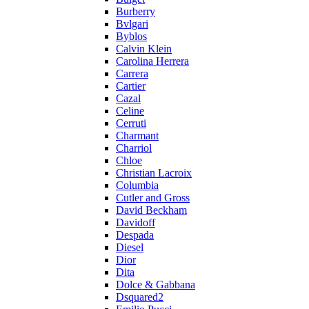
Burberry
Bvlgari
Byblos
Calvin Klein
Carolina Herrera
Carrera
Cartier
Cazal
Celine
Cerruti
Charmant
Charriol
Chloe
Christian Lacroix
Columbia
Cutler and Gross
David Beckham
Davidoff
Despada
Diesel
Dior
Dita
Dolce & Gabbana
Dsquared2