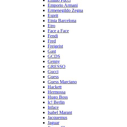
Emilio Pucci
Emporio Armani
Ermenegildo Zegna
Esprit
Etnia Barcelona
Etro
Face a Face
Fendi
Fred
Freigeist
Gast
GCDS
Genny
GRESSO
Gucci
Guess
Guess Marciano
Hackett
Hermossa
Hugo Boss
Ic! Berlin
Inface
Isabel Marant
Jacquemus
Jaguar