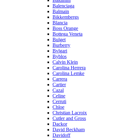
Baldinini
Balenciaga
Balmain
Bikkembergs
Blancia
Boss Orange
Bottega Veneta
Bulget
Burberry
Bvlgari
Byblos
Calvin Klein
Carolina Herrera
Carolina Lemke
Carrera
Cartier
Cazal
Celine
Cerruti
Chloe
Christian Lacroix
Cutler and Gross
Dackor
David Beckham
Davidoff