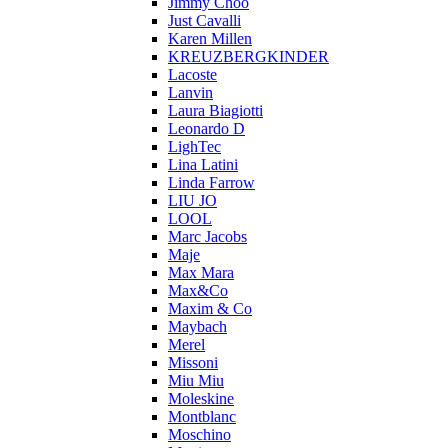
Jimmy Choo
Just Cavalli
Karen Millen
KREUZBERGKINDER
Lacoste
Lanvin
Laura Biagiotti
Leonardo D
LighTec
Lina Latini
Linda Farrow
LIU JO
LOOL
Marc Jacobs
Maje
Max Mara
Max&Co
Maxim & Co
Maybach
Merel
Missoni
Miu Miu
Moleskine
Montblanc
Moschino