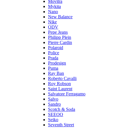
Movitra
Mykita
Nano
New Balance
Nike
ODV
Pepe Jeans
Philipp Plein
Pierre Cardin
Polaroid
Police
Prada
Prodesign
Puma
Ray Ban
Roberto Cavalli
Roy Robson
Saint Laurent
Salvatore Ferragamo
Salvo
Sandro
Scotch & Soda
SEEOO
Seiko
Seventh Street