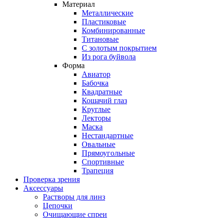
Материал
Металлические
Пластиковые
Комбинированные
Титановые
С золотым покрытием
Из рога буйвола
Форма
Авиатор
Бабочка
Квадратные
Кошачий глаз
Круглые
Лекторы
Маска
Нестандартные
Овальные
Прямоугольные
Спортивные
Трапеция
Проверка зрения
Аксессуары
Растворы для линз
Цепочки
Очищающие спреи