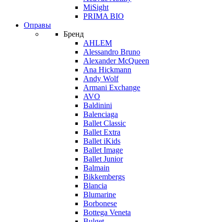
MiSight
PRIMA BIO
Оправы
Бренд
AHLEM
Alessandro Bruno
Alexander McQueen
Ana Hickmann
Andy Wolf
Armani Exchange
AVO
Baldinini
Balenciaga
Ballet Classic
Ballet Extra
Ballet iKids
Ballet Image
Ballet Junior
Balmain
Bikkembergs
Blancia
Blumarine
Borbonese
Bottega Veneta
Bulget