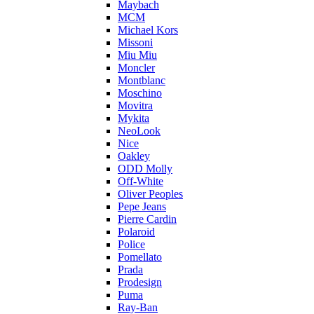
Maybach
MCM
Michael Kors
Missoni
Miu Miu
Moncler
Montblanc
Moschino
Movitra
Mykita
NeoLook
Nice
Oakley
ODD Molly
Off-White
Oliver Peoples
Pepe Jeans
Pierre Cardin
Polaroid
Police
Pomellato
Prada
Prodesign
Puma
Ray-Ban