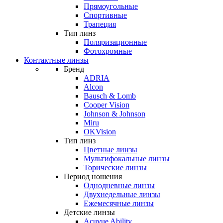
Прямоугольные
Спортивные
Трапеция
Тип линз
Поляризационные
Фотохромные
Контактные линзы
Бренд
ADRIA
Alcon
Bausch & Lomb
Cooper Vision
Johnson & Johnson
Miru
OKVision
Тип линз
Цветные линзы
Мультифокальные линзы
Торические линзы
Период ношения
Однодневные линзы
Двухнедельные линзы
Ежемесячные линзы
Детские линзы
Acuvue Ability