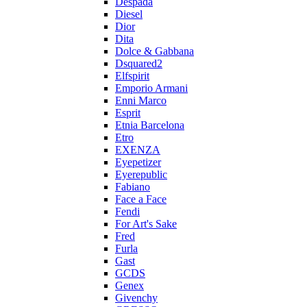
Despada
Diesel
Dior
Dita
Dolce & Gabbana
Dsquared2
Elfspirit
Emporio Armani
Enni Marco
Esprit
Etnia Barcelona
Etro
EXENZA
Eyepetizer
Eyerepublic
Fabiano
Face a Face
Fendi
For Art's Sake
Fred
Furla
Gast
GCDS
Genex
Givenchy