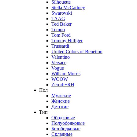
Silhouette
Stella McCartney
Swarovski
TAAG
Ted Baker
Tempo
Tom Ford
Tommy Hilfiger
Trussardi
United Colors of Benetton
Valentino
Versace
Vogue
William Morris
WOOW
Zerorh+RH
Пол
Мужские
Женские
Детские
Тип
Ободковые
Полуободковые
Безободковые
Складные