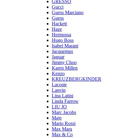
GRESSO
Gucci
Guess Marciano
Guess
Hackett
Haze
Hermossa
Hugo Boss
Isabel Marant
Jacquemus
Jaguar
Jimmy Choo
Karen Millen
Kenzo
KREUZBERGKINDER
Lacoste
Lanvin
Lina Latini
Linda Farrow
LIU JO
Marc Jacobs
Maje
Mario Rossi
Max Mara
Max & Co