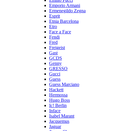
Emilio Pucci
Emporio Armani
Ermenegildo Zegna
Esprit
Etnia Barcelona
Etro
Face a Face
Fendi
Fred
Freigeist
Gast
GCDS
Genny
GRESSO
Gucci
Guess
Guess Marciano
Hackett
Hermossa
Hugo Boss
Ic! Berlin
Inface
Isabel Marant
Jacquemus
Jaguar