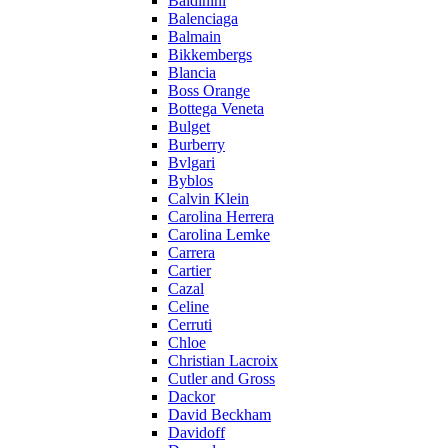
Baldinini
Balenciaga
Balmain
Bikkembergs
Blancia
Boss Orange
Bottega Veneta
Bulget
Burberry
Bvlgari
Byblos
Calvin Klein
Carolina Herrera
Carolina Lemke
Carrera
Cartier
Cazal
Celine
Cerruti
Chloe
Christian Lacroix
Cutler and Gross
Dackor
David Beckham
Davidoff