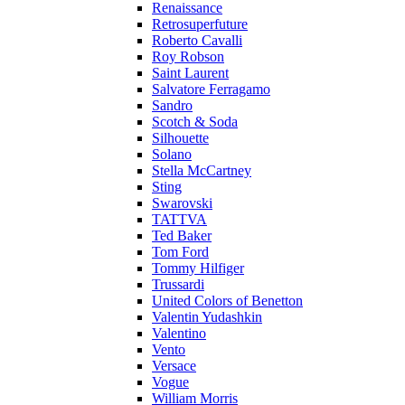
Renaissance
Retrosuperfuture
Roberto Cavalli
Roy Robson
Saint Laurent
Salvatore Ferragamo
Sandro
Scotch & Soda
Silhouette
Solano
Stella McCartney
Sting
Swarovski
TATTVA
Ted Baker
Tom Ford
Tommy Hilfiger
Trussardi
United Colors of Benetton
Valentin Yudashkin
Valentino
Vento
Versace
Vogue
William Morris