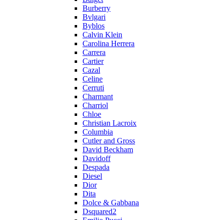
Burberry
Bvlgari
Byblos
Calvin Klein
Carolina Herrera
Carrera
Cartier
Cazal
Celine
Cerruti
Charmant
Charriol
Chloe
Christian Lacroix
Columbia
Cutler and Gross
David Beckham
Davidoff
Despada
Diesel
Dior
Dita
Dolce & Gabbana
Dsquared2