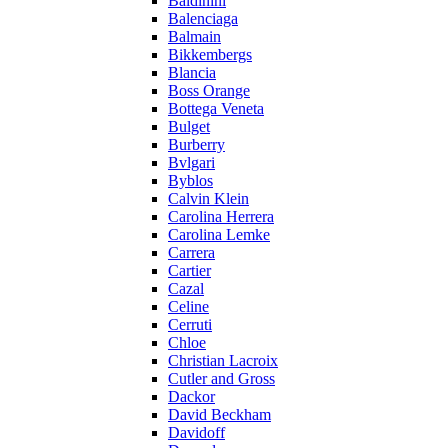
Baldinini
Balenciaga
Balmain
Bikkembergs
Blancia
Boss Orange
Bottega Veneta
Bulget
Burberry
Bvlgari
Byblos
Calvin Klein
Carolina Herrera
Carolina Lemke
Carrera
Cartier
Cazal
Celine
Cerruti
Chloe
Christian Lacroix
Cutler and Gross
Dackor
David Beckham
Davidoff