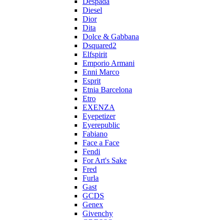
Despada
Diesel
Dior
Dita
Dolce & Gabbana
Dsquared2
Elfspirit
Emporio Armani
Enni Marco
Esprit
Etnia Barcelona
Etro
EXENZA
Eyepetizer
Eyerepublic
Fabiano
Face a Face
Fendi
For Art's Sake
Fred
Furla
Gast
GCDS
Genex
Givenchy