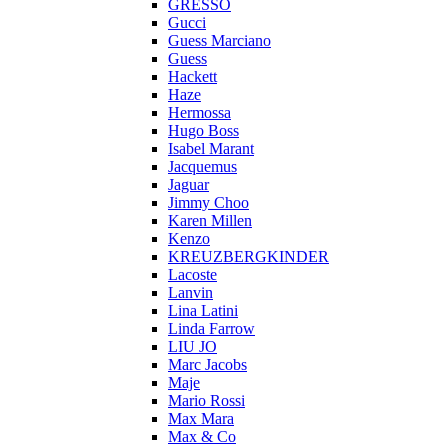
GRESSO
Gucci
Guess Marciano
Guess
Hackett
Haze
Hermossa
Hugo Boss
Isabel Marant
Jacquemus
Jaguar
Jimmy Choo
Karen Millen
Kenzo
KREUZBERGKINDER
Lacoste
Lanvin
Lina Latini
Linda Farrow
LIU JO
Marc Jacobs
Maje
Mario Rossi
Max Mara
Max & Co