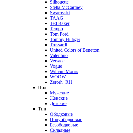
Silhouette
Stella McCartney
Swarovski
TAAG
Ted Baker
Tempo
Tom Ford
Tommy Hilfiger
Trussardi
United Colors of Benetton
Valentino
Versace
Vogue
William Morris
WOOW
Zerorh+RH
Пол
Мужские
Женские
Детские
Тип
Ободковые
Полуободковые
Безободковые
Складные