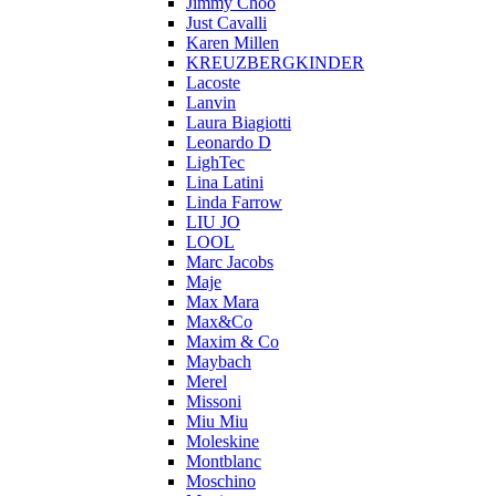
Jimmy Choo
Just Cavalli
Karen Millen
KREUZBERGKINDER
Lacoste
Lanvin
Laura Biagiotti
Leonardo D
LighTec
Lina Latini
Linda Farrow
LIU JO
LOOL
Marc Jacobs
Maje
Max Mara
Max&Co
Maxim & Co
Maybach
Merel
Missoni
Miu Miu
Moleskine
Montblanc
Moschino