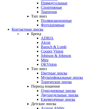
Прямоугольные
Спортивные
Трапеция
Тип линз
Поляризационные
Фотохромные
Контактные линзы
Бренд
ADRIA
Alcon
Bausch & Lomb
Cooper Vision
Johnson & Johnson
Miru
OKVision
Тип линз
Цветные линзы
Мультифокальные линзы
Торические линзы
Период ношения
Однодневные линзы
Двухнедельные линзы
Ежемесячные линзы
Детские линзы
Acuvue Ability