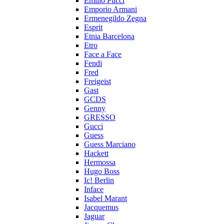
Emilio Pucci
Emporio Armani
Ermenegildo Zegna
Esprit
Etnia Barcelona
Etro
Face a Face
Fendi
Fred
Freigeist
Gast
GCDS
Genny
GRESSO
Gucci
Guess
Guess Marciano
Hackett
Hermossa
Hugo Boss
Ic! Berlin
Inface
Isabel Marant
Jacquemus
Jaguar