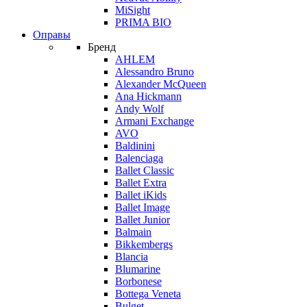
MiSight
PRIMA BIO
Оправы
Бренд
AHLEM
Alessandro Bruno
Alexander McQueen
Ana Hickmann
Andy Wolf
Armani Exchange
AVO
Baldinini
Balenciaga
Ballet Classic
Ballet Extra
Ballet iKids
Ballet Image
Ballet Junior
Balmain
Bikkembergs
Blancia
Blumarine
Borbonese
Bottega Veneta
Bulget