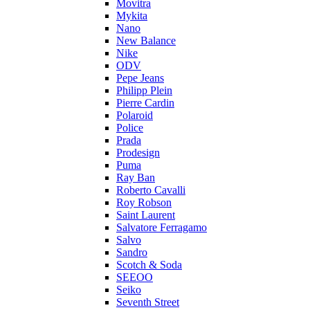
Movitra
Mykita
Nano
New Balance
Nike
ODV
Pepe Jeans
Philipp Plein
Pierre Cardin
Polaroid
Police
Prada
Prodesign
Puma
Ray Ban
Roberto Cavalli
Roy Robson
Saint Laurent
Salvatore Ferragamo
Salvo
Sandro
Scotch & Soda
SEEOO
Seiko
Seventh Street