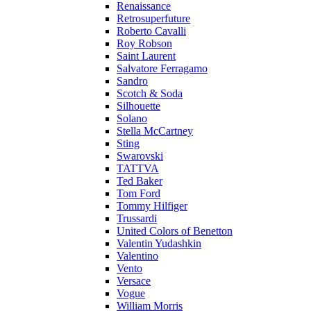
Renaissance
Retrosuperfuture
Roberto Cavalli
Roy Robson
Saint Laurent
Salvatore Ferragamo
Sandro
Scotch & Soda
Silhouette
Solano
Stella McCartney
Sting
Swarovski
TATTVA
Ted Baker
Tom Ford
Tommy Hilfiger
Trussardi
United Colors of Benetton
Valentin Yudashkin
Valentino
Vento
Versace
Vogue
William Morris