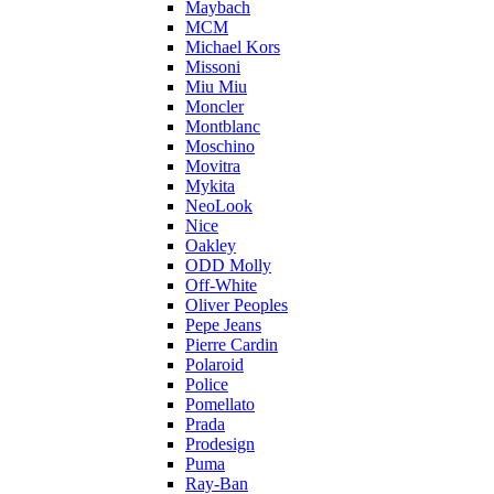
Maybach
MCM
Michael Kors
Missoni
Miu Miu
Moncler
Montblanc
Moschino
Movitra
Mykita
NeoLook
Nice
Oakley
ODD Molly
Off-White
Oliver Peoples
Pepe Jeans
Pierre Cardin
Polaroid
Police
Pomellato
Prada
Prodesign
Puma
Ray-Ban