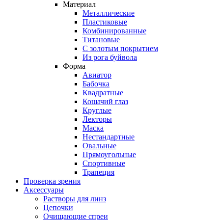
Материал
Металлические
Пластиковые
Комбинированные
Титановые
С золотым покрытием
Из рога буйвола
Форма
Авиатор
Бабочка
Квадратные
Кошачий глаз
Круглые
Лекторы
Маска
Нестандартные
Овальные
Прямоугольные
Спортивные
Трапеция
Проверка зрения
Аксессуары
Растворы для линз
Цепочки
Очищающие спреи