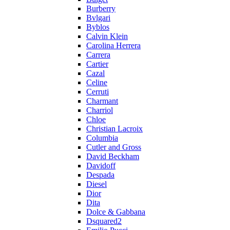
Burberry
Bvlgari
Byblos
Calvin Klein
Carolina Herrera
Carrera
Cartier
Cazal
Celine
Cerruti
Charmant
Charriol
Chloe
Christian Lacroix
Columbia
Cutler and Gross
David Beckham
Davidoff
Despada
Diesel
Dior
Dita
Dolce & Gabbana
Dsquared2