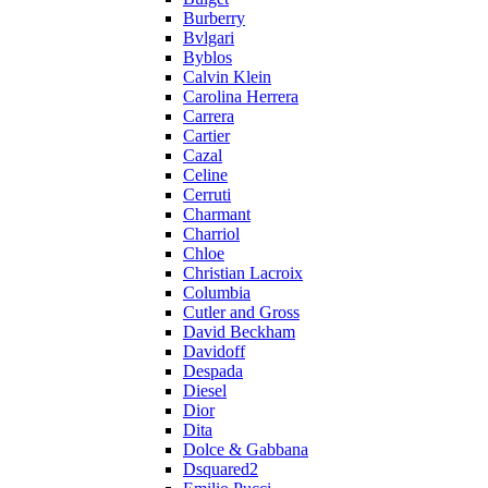
Burberry
Bvlgari
Byblos
Calvin Klein
Carolina Herrera
Carrera
Cartier
Cazal
Celine
Cerruti
Charmant
Charriol
Chloe
Christian Lacroix
Columbia
Cutler and Gross
David Beckham
Davidoff
Despada
Diesel
Dior
Dita
Dolce & Gabbana
Dsquared2