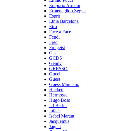
Emilio Pucci
Emporio Armani
Ermenegildo Zegna
Esprit
Etnia Barcelona
Etro
Face a Face
Fendi
Fred
Freigeist
Gast
GCDS
Genny
GRESSO
Gucci
Guess
Guess Marciano
Hackett
Hermossa
Hugo Boss
Ic! Berlin
Inface
Isabel Marant
Jacquemus
Jaguar