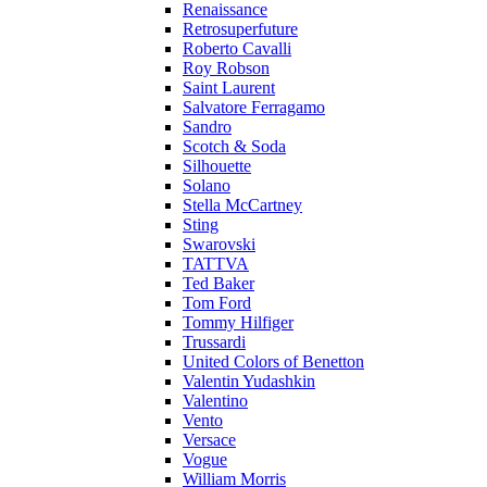
Renaissance
Retrosuperfuture
Roberto Cavalli
Roy Robson
Saint Laurent
Salvatore Ferragamo
Sandro
Scotch & Soda
Silhouette
Solano
Stella McCartney
Sting
Swarovski
TATTVA
Ted Baker
Tom Ford
Tommy Hilfiger
Trussardi
United Colors of Benetton
Valentin Yudashkin
Valentino
Vento
Versace
Vogue
William Morris