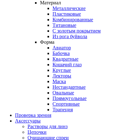
Материал
Металлические
Пластиковые
Комбинированные
Титановые
С золотым покрытием
Из рога буйвола
Форма
Авиатор
Бабочка
Квадратные
Кошачий глаз
Круглые
Лекторы
Маска
Нестандартные
Овальные
Прямоугольные
Спортивные
Трапеция
Проверка зрения
Аксессуары
Растворы для линз
Цепочки
Очищающие спреи