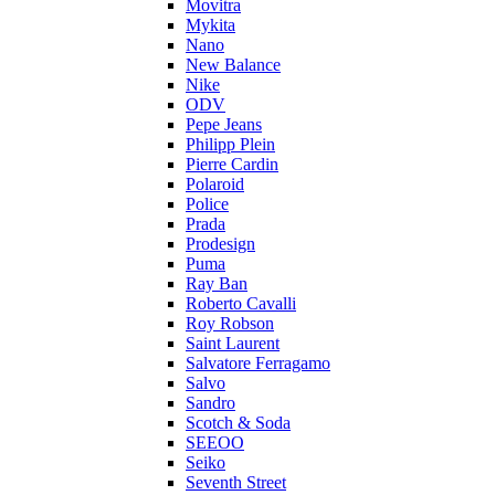
Movitra
Mykita
Nano
New Balance
Nike
ODV
Pepe Jeans
Philipp Plein
Pierre Cardin
Polaroid
Police
Prada
Prodesign
Puma
Ray Ban
Roberto Cavalli
Roy Robson
Saint Laurent
Salvatore Ferragamo
Salvo
Sandro
Scotch & Soda
SEEOO
Seiko
Seventh Street