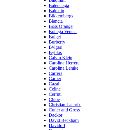
Baldinini
Balenciaga
Balmain
Bikkembergs
Blancia
Boss Orange
Bottega Veneta
Bulget
Burberry
Bvlgari
Byblos
Calvin Klein
Carolina Herrera
Carolina Lemke
Carrera
Cartier
Cazal
Celine
Cerruti
Chloe
Christian Lacroix
Cutler and Gross
Dackor
David Beckham
Davidoff