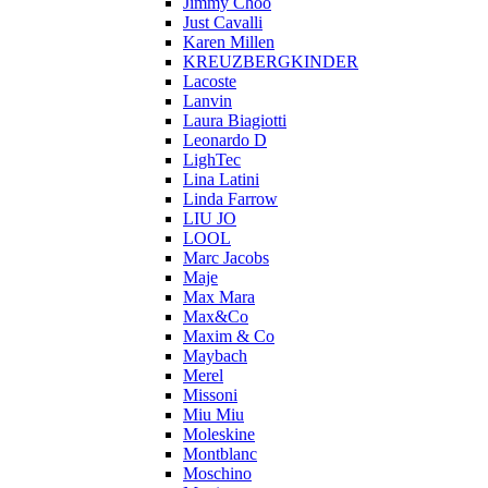
Jimmy Choo
Just Cavalli
Karen Millen
KREUZBERGKINDER
Lacoste
Lanvin
Laura Biagiotti
Leonardo D
LighTec
Lina Latini
Linda Farrow
LIU JO
LOOL
Marc Jacobs
Maje
Max Mara
Max&Co
Maxim & Co
Maybach
Merel
Missoni
Miu Miu
Moleskine
Montblanc
Moschino