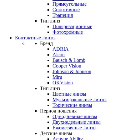
Прямоугольные
Спортивные
Трапеция
Тип линз
Поляризационные
Фотохромные
Контактные линзы
Бренд
ADRIA
Alcon
Bausch & Lomb
Cooper Vision
Johnson & Johnson
Miru
OKVision
Тип линз
Цветные линзы
Мультифокальные линзы
Торические линзы
Период ношения
Однодневные линзы
Двухнедельные линзы
Ежемесячные линзы
Детские линзы
Acuvue Ability