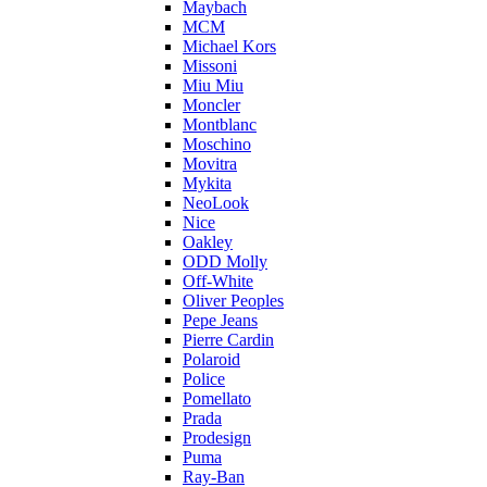
Maybach
MCM
Michael Kors
Missoni
Miu Miu
Moncler
Montblanc
Moschino
Movitra
Mykita
NeoLook
Nice
Oakley
ODD Molly
Off-White
Oliver Peoples
Pepe Jeans
Pierre Cardin
Polaroid
Police
Pomellato
Prada
Prodesign
Puma
Ray-Ban