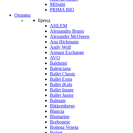
MiSight
PRIMA BIO
Оправы
Бренд
AHLEM
Alessandro Bruno
Alexander McQueen
Ana Hickmann
Andy Wolf
Armani Exchange
AVO
Baldinini
Balenciaga
Ballet Classic
Ballet Extra
Ballet iKids
Ballet Image
Ballet Junior
Balmain
Bikkembergs
Blancia
Blumarine
Borbonese
Bottega Veneta
Bulget