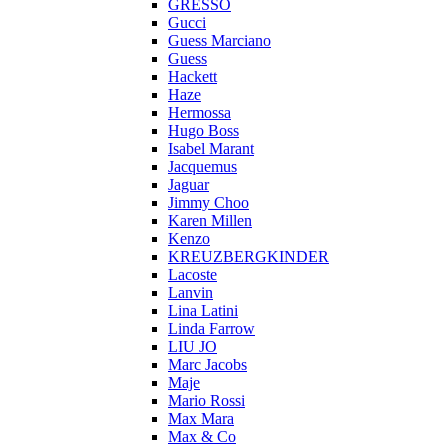
GRESSO
Gucci
Guess Marciano
Guess
Hackett
Haze
Hermossa
Hugo Boss
Isabel Marant
Jacquemus
Jaguar
Jimmy Choo
Karen Millen
Kenzo
KREUZBERGKINDER
Lacoste
Lanvin
Lina Latini
Linda Farrow
LIU JO
Marc Jacobs
Maje
Mario Rossi
Max Mara
Max & Co