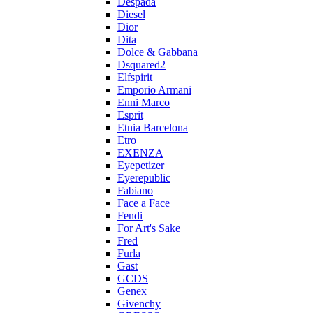
Despada
Diesel
Dior
Dita
Dolce & Gabbana
Dsquared2
Elfspirit
Emporio Armani
Enni Marco
Esprit
Etnia Barcelona
Etro
EXENZA
Eyepetizer
Eyerepublic
Fabiano
Face a Face
Fendi
For Art's Sake
Fred
Furla
Gast
GCDS
Genex
Givenchy