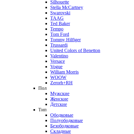
Silhouette
Stella McCartney
Swarovski
TAAG
Ted Baker
Tempo
Tom Ford
Tommy Hilfiger
Trussardi
United Colors of Benetton
Valentino
Versace
Vogue
William Morris
WOOW
Zerorh+RH
Пол
Мужские
Женские
Детские
Тип
Ободковые
Полуободковые
Безободковые
Складные