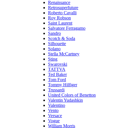
Renaissance
Retrosuperfuture
Roberto Cavalli
Roy Robson
Saint Laurent
Salvatore Ferragamo
Sandro
Scotch & Soda
Silhouette
Solano
Stella McCartney
Sting
Swarovski
TATTVA
Ted Baker
Tom Ford
Tommy Hilfiger
Trussardi
United Colors of Benetton
Valentin Yudashkin
Valentino
Vento
Versace
Vogue
William Morris