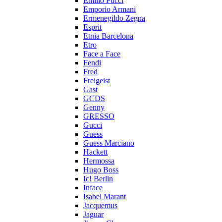
Emilio Pucci
Emporio Armani
Ermenegildo Zegna
Esprit
Etnia Barcelona
Etro
Face a Face
Fendi
Fred
Freigeist
Gast
GCDS
Genny
GRESSO
Gucci
Guess
Guess Marciano
Hackett
Hermossa
Hugo Boss
Ic! Berlin
Inface
Isabel Marant
Jacquemus
Jaguar