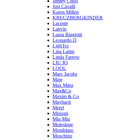
Jimmy Choo
Just Cavalli
Karen Millen
KREUZBERGKINDER
Lacoste
Lanvin
Laura Biagiotti
Leonardo D
LighTec
Lina Latini
Linda Farrow
LIU JO
LOOL
Marc Jacobs
Maje
Max Mara
Max&Co
Maxim & Co
Maybach
Merel
Missoni
Miu Miu
Moleskine
Montblanc
Moschino