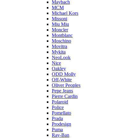
Maybach
MCM
Michael Kors
Missoni
Miu Miu
Moncler
Montblanc
Moschino
Movitra
Mykita
NeoLook
Nice
Oakley
ODD Molly
Off-White
Oliver Peoples
Pepe Jeans
Pierre Cardin
Polaroid
Police
Pomellato
Prada
Prodesign
Puma
Ray-Ban