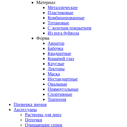
Материал
Металлические
Пластиковые
Комбинированные
Титановые
С золотым покрытием
Из рога буйвола
Форма
Авиатор
Бабочка
Квадратные
Кошачий глаз
Круглые
Лекторы
Маска
Нестандартные
Овальные
Прямоугольные
Спортивные
Трапеция
Проверка зрения
Аксессуары
Растворы для линз
Цепочки
Очищающие спреи