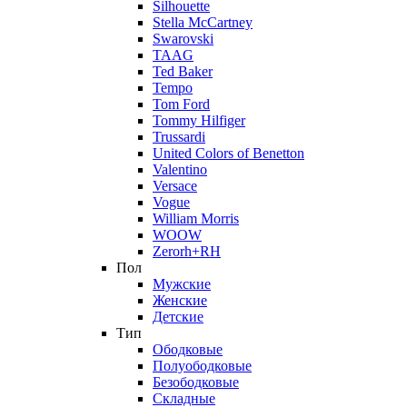
Silhouette
Stella McCartney
Swarovski
TAAG
Ted Baker
Tempo
Tom Ford
Tommy Hilfiger
Trussardi
United Colors of Benetton
Valentino
Versace
Vogue
William Morris
WOOW
Zerorh+RH
Пол
Мужские
Женские
Детские
Тип
Ободковые
Полуободковые
Безободковые
Складные