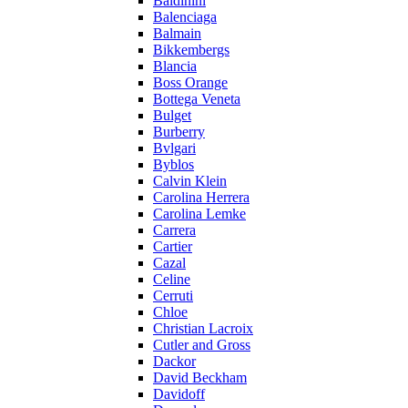
Baldinini
Balenciaga
Balmain
Bikkembergs
Blancia
Boss Orange
Bottega Veneta
Bulget
Burberry
Bvlgari
Byblos
Calvin Klein
Carolina Herrera
Carolina Lemke
Carrera
Cartier
Cazal
Celine
Cerruti
Chloe
Christian Lacroix
Cutler and Gross
Dackor
David Beckham
Davidoff