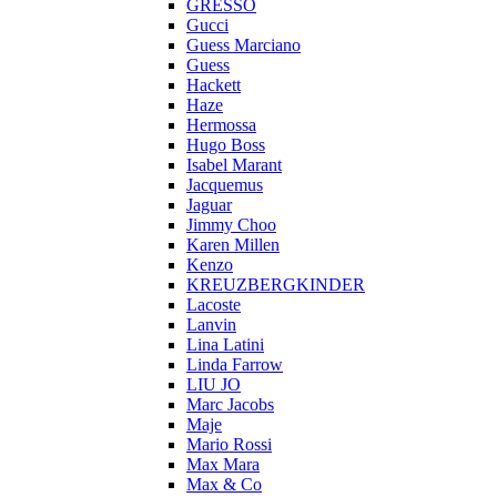
GRESSO
Gucci
Guess Marciano
Guess
Hackett
Haze
Hermossa
Hugo Boss
Isabel Marant
Jacquemus
Jaguar
Jimmy Choo
Karen Millen
Kenzo
KREUZBERGKINDER
Lacoste
Lanvin
Lina Latini
Linda Farrow
LIU JO
Marc Jacobs
Maje
Mario Rossi
Max Mara
Max & Co