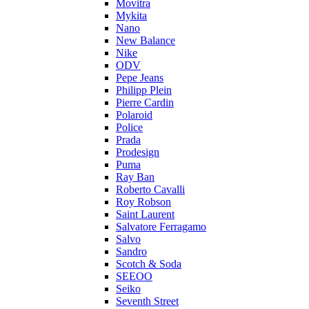
Movitra
Mykita
Nano
New Balance
Nike
ODV
Pepe Jeans
Philipp Plein
Pierre Cardin
Polaroid
Police
Prada
Prodesign
Puma
Ray Ban
Roberto Cavalli
Roy Robson
Saint Laurent
Salvatore Ferragamo
Salvo
Sandro
Scotch & Soda
SEEOO
Seiko
Seventh Street