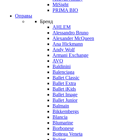
MiSight
PRIMA BIO
Оправы
Бренд
AHLEM
Alessandro Bruno
Alexander McQueen
Ana Hickmann
Andy Wolf
Armani Exchange
AVO
Baldinini
Balenciaga
Ballet Classic
Ballet Extra
Ballet iKids
Ballet Image
Ballet Junior
Balmain
Bikkembergs
Blancia
Blumarine
Borbonese
Bottega Veneta
Bulget