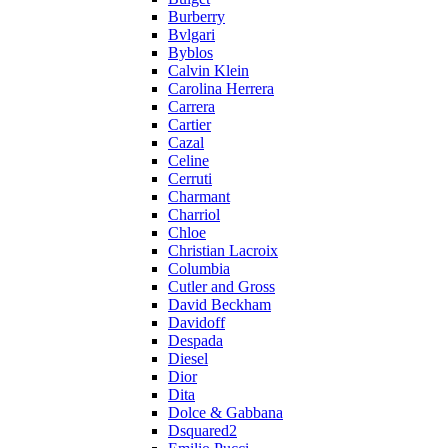
Burberry
Bvlgari
Byblos
Calvin Klein
Carolina Herrera
Carrera
Cartier
Cazal
Celine
Cerruti
Charmant
Charriol
Chloe
Christian Lacroix
Columbia
Cutler and Gross
David Beckham
Davidoff
Despada
Diesel
Dior
Dita
Dolce & Gabbana
Dsquared2