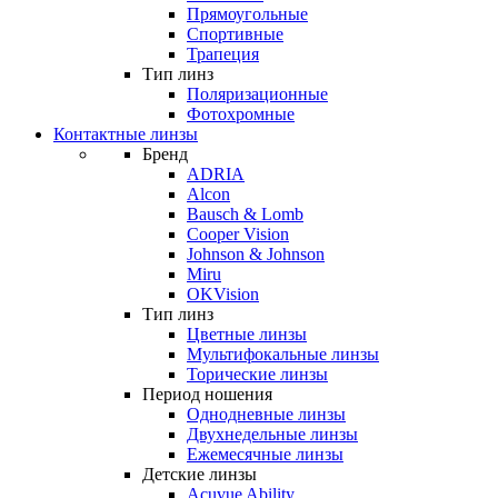
Прямоугольные
Спортивные
Трапеция
Тип линз
Поляризационные
Фотохромные
Контактные линзы
Бренд
ADRIA
Alcon
Bausch & Lomb
Cooper Vision
Johnson & Johnson
Miru
OKVision
Тип линз
Цветные линзы
Мультифокальные линзы
Торические линзы
Период ношения
Однодневные линзы
Двухнедельные линзы
Ежемесячные линзы
Детские линзы
Acuvue Ability