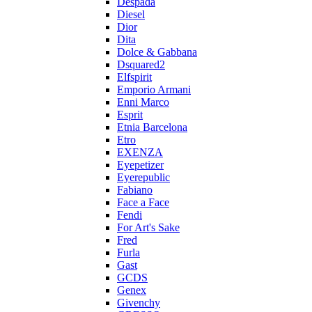
Despada
Diesel
Dior
Dita
Dolce & Gabbana
Dsquared2
Elfspirit
Emporio Armani
Enni Marco
Esprit
Etnia Barcelona
Etro
EXENZA
Eyepetizer
Eyerepublic
Fabiano
Face a Face
Fendi
For Art's Sake
Fred
Furla
Gast
GCDS
Genex
Givenchy