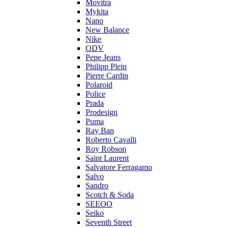
Movitra
Mykita
Nano
New Balance
Nike
ODV
Pepe Jeans
Philipp Plein
Pierre Cardin
Polaroid
Police
Prada
Prodesign
Puma
Ray Ban
Roberto Cavalli
Roy Robson
Saint Laurent
Salvatore Ferragamo
Salvo
Sandro
Scotch & Soda
SEEOO
Seiko
Seventh Street