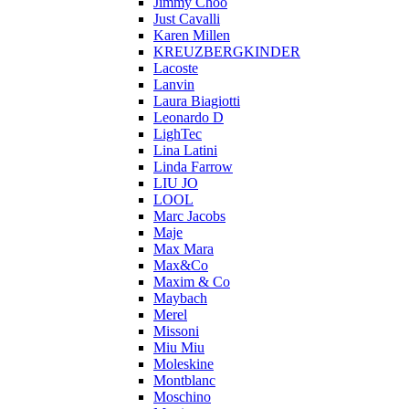
Jimmy Choo
Just Cavalli
Karen Millen
KREUZBERGKINDER
Lacoste
Lanvin
Laura Biagiotti
Leonardo D
LighTec
Lina Latini
Linda Farrow
LIU JO
LOOL
Marc Jacobs
Maje
Max Mara
Max&Co
Maxim & Co
Maybach
Merel
Missoni
Miu Miu
Moleskine
Montblanc
Moschino