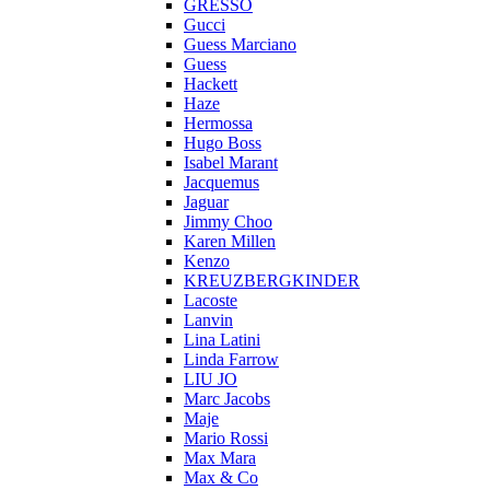
GRESSO
Gucci
Guess Marciano
Guess
Hackett
Haze
Hermossa
Hugo Boss
Isabel Marant
Jacquemus
Jaguar
Jimmy Choo
Karen Millen
Kenzo
KREUZBERGKINDER
Lacoste
Lanvin
Lina Latini
Linda Farrow
LIU JO
Marc Jacobs
Maje
Mario Rossi
Max Mara
Max & Co