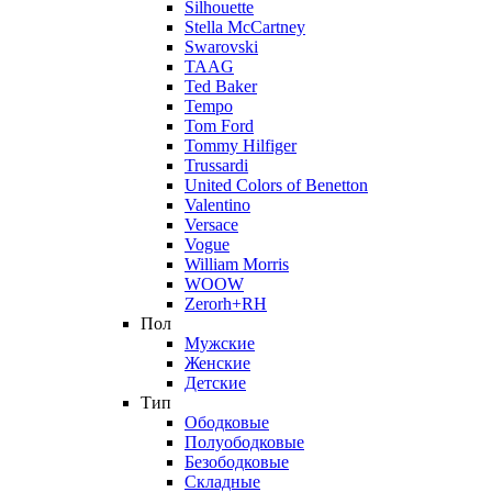
Silhouette
Stella McCartney
Swarovski
TAAG
Ted Baker
Tempo
Tom Ford
Tommy Hilfiger
Trussardi
United Colors of Benetton
Valentino
Versace
Vogue
William Morris
WOOW
Zerorh+RH
Пол
Мужские
Женские
Детские
Тип
Ободковые
Полуободковые
Безободковые
Складные