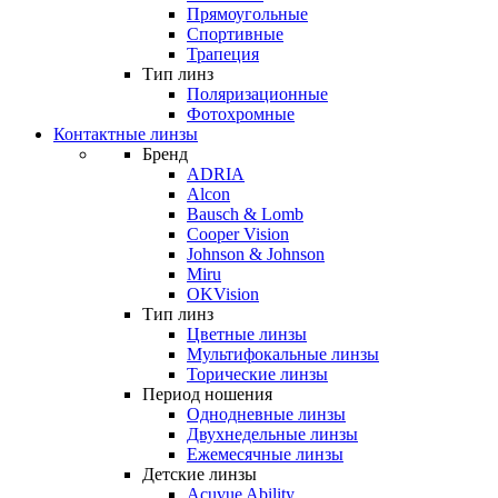
Прямоугольные
Спортивные
Трапеция
Тип линз
Поляризационные
Фотохромные
Контактные линзы
Бренд
ADRIA
Alcon
Bausch & Lomb
Cooper Vision
Johnson & Johnson
Miru
OKVision
Тип линз
Цветные линзы
Мультифокальные линзы
Торические линзы
Период ношения
Однодневные линзы
Двухнедельные линзы
Ежемесячные линзы
Детские линзы
Acuvue Ability