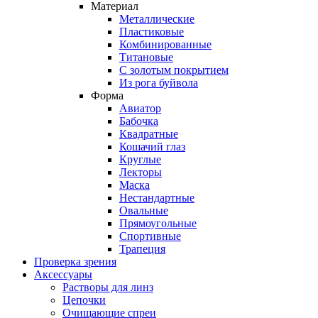
Материал
Металлические
Пластиковые
Комбинированные
Титановые
С золотым покрытием
Из рога буйвола
Форма
Авиатор
Бабочка
Квадратные
Кошачий глаз
Круглые
Лекторы
Маска
Нестандартные
Овальные
Прямоугольные
Спортивные
Трапеция
Проверка зрения
Аксессуары
Растворы для линз
Цепочки
Очищающие спреи