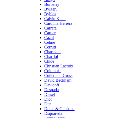
Burberry
Bvlgari
Byblos
Calvin Klein
Carolina Herrera
Carrera
Cartier
Cazal
Celine
Cerruti
Charmant
Charriol
Chloe
Christian Lacroix
Columbia
Cutler and Gross
David Beckham
Davidoff
Despada
Diesel
Dior
Dita
Dolce & Gabbana
Dsquared2