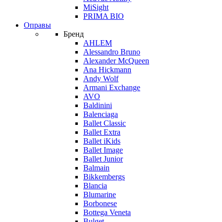
MiSight
PRIMA BIO
Оправы
Бренд
AHLEM
Alessandro Bruno
Alexander McQueen
Ana Hickmann
Andy Wolf
Armani Exchange
AVO
Baldinini
Balenciaga
Ballet Classic
Ballet Extra
Ballet iKids
Ballet Image
Ballet Junior
Balmain
Bikkembergs
Blancia
Blumarine
Borbonese
Bottega Veneta
Bulget