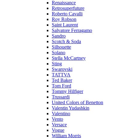
Renaissance
Retrosuperfuture
Roberto Cavalli
Roy Robson
Saint Laurent
Salvatore Ferragamo
Sandro
Scotch & Soda
Silhouette
Solano
Stella McCartney
Sting
Swarovski
TATTVA
Ted Baker
Tom Ford
Tommy Hilfiger
Trussardi
United Colors of Benetton
Valentin Yudashkin
Valentino
Vento
Versace
Vogue
William Morris