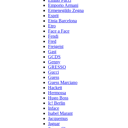
Emilio Pucci
Emporio Armani
Ermenegildo Zegna
Esprit
Etnia Barcelona
Etro
Face a Face
Fendi
Fred
Freigeist
Gast
GCDS
Genny
GRESSO
Gucci
Guess
Guess Marciano
Hackett
Hermossa
Hugo Boss
Ic! Berlin
Inface
Isabel Marant
Jacquemus
Jaguar