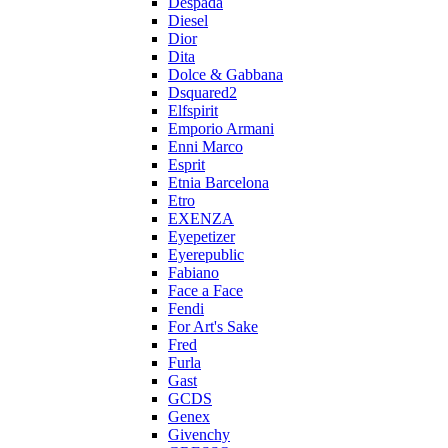
Despada
Diesel
Dior
Dita
Dolce & Gabbana
Dsquared2
Elfspirit
Emporio Armani
Enni Marco
Esprit
Etnia Barcelona
Etro
EXENZA
Eyepetizer
Eyerepublic
Fabiano
Face a Face
Fendi
For Art's Sake
Fred
Furla
Gast
GCDS
Genex
Givenchy