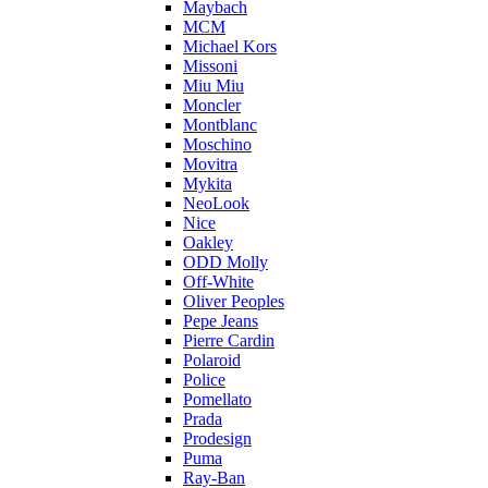
Maybach
MCM
Michael Kors
Missoni
Miu Miu
Moncler
Montblanc
Moschino
Movitra
Mykita
NeoLook
Nice
Oakley
ODD Molly
Off-White
Oliver Peoples
Pepe Jeans
Pierre Cardin
Polaroid
Police
Pomellato
Prada
Prodesign
Puma
Ray-Ban