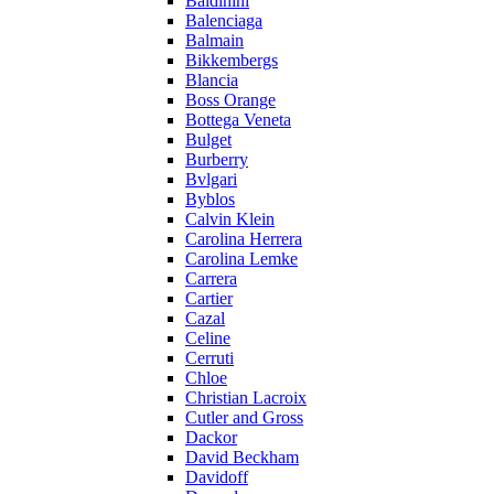
Baldinini
Balenciaga
Balmain
Bikkembergs
Blancia
Boss Orange
Bottega Veneta
Bulget
Burberry
Bvlgari
Byblos
Calvin Klein
Carolina Herrera
Carolina Lemke
Carrera
Cartier
Cazal
Celine
Cerruti
Chloe
Christian Lacroix
Cutler and Gross
Dackor
David Beckham
Davidoff