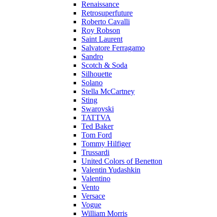
Renaissance
Retrosuperfuture
Roberto Cavalli
Roy Robson
Saint Laurent
Salvatore Ferragamo
Sandro
Scotch & Soda
Silhouette
Solano
Stella McCartney
Sting
Swarovski
TATTVA
Ted Baker
Tom Ford
Tommy Hilfiger
Trussardi
United Colors of Benetton
Valentin Yudashkin
Valentino
Vento
Versace
Vogue
William Morris