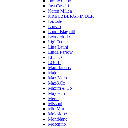
Jimmy Choo
Just Cavalli
Karen Millen
KREUZBERGKINDER
Lacoste
Lanvin
Laura Biagiotti
Leonardo D
LighTec
Lina Latini
Linda Farrow
LIU JO
LOOL
Marc Jacobs
Maje
Max Mara
Max&Co
Maxim & Co
Maybach
Merel
Missoni
Miu Miu
Moleskine
Montblanc
Moschino