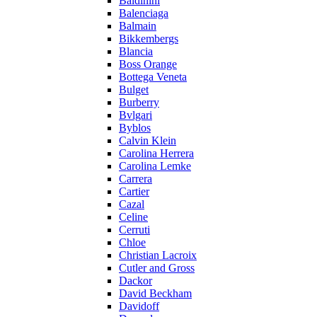
Baldinini
Balenciaga
Balmain
Bikkembergs
Blancia
Boss Orange
Bottega Veneta
Bulget
Burberry
Bvlgari
Byblos
Calvin Klein
Carolina Herrera
Carolina Lemke
Carrera
Cartier
Cazal
Celine
Cerruti
Chloe
Christian Lacroix
Cutler and Gross
Dackor
David Beckham
Davidoff