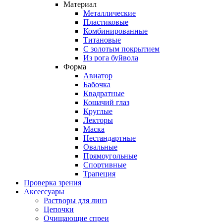
Материал
Металлические
Пластиковые
Комбинированные
Титановые
С золотым покрытием
Из рога буйвола
Форма
Авиатор
Бабочка
Квадратные
Кошачий глаз
Круглые
Лекторы
Маска
Нестандартные
Овальные
Прямоугольные
Спортивные
Трапеция
Проверка зрения
Аксессуары
Растворы для линз
Цепочки
Очищающие спреи