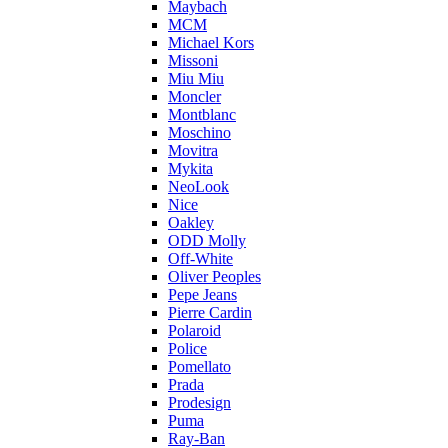
Maybach
MCM
Michael Kors
Missoni
Miu Miu
Moncler
Montblanc
Moschino
Movitra
Mykita
NeoLook
Nice
Oakley
ODD Molly
Off-White
Oliver Peoples
Pepe Jeans
Pierre Cardin
Polaroid
Police
Pomellato
Prada
Prodesign
Puma
Ray-Ban