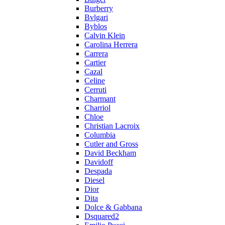
Burberry
Bvlgari
Byblos
Calvin Klein
Carolina Herrera
Carrera
Cartier
Cazal
Celine
Cerruti
Charmant
Charriol
Chloe
Christian Lacroix
Columbia
Cutler and Gross
David Beckham
Davidoff
Despada
Diesel
Dior
Dita
Dolce & Gabbana
Dsquared2