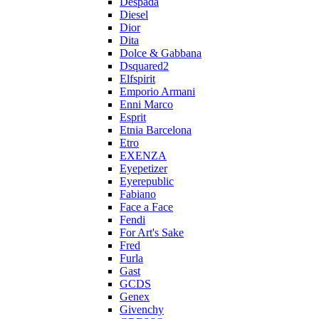
Despada
Diesel
Dior
Dita
Dolce & Gabbana
Dsquared2
Elfspirit
Emporio Armani
Enni Marco
Esprit
Etnia Barcelona
Etro
EXENZA
Eyepetizer
Eyerepublic
Fabiano
Face a Face
Fendi
For Art's Sake
Fred
Furla
Gast
GCDS
Genex
Givenchy