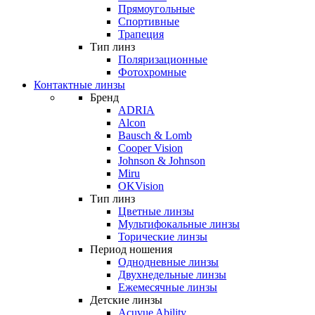
Прямоугольные
Спортивные
Трапеция
Тип линз
Поляризационные
Фотохромные
Контактные линзы
Бренд
ADRIA
Alcon
Bausch & Lomb
Cooper Vision
Johnson & Johnson
Miru
OKVision
Тип линз
Цветные линзы
Мультифокальные линзы
Торические линзы
Период ношения
Однодневные линзы
Двухнедельные линзы
Ежемесячные линзы
Детские линзы
Acuvue Ability