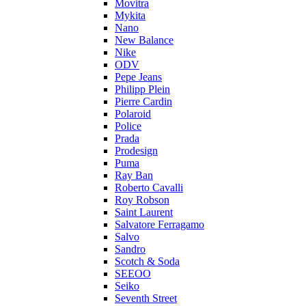
Movitra
Mykita
Nano
New Balance
Nike
ODV
Pepe Jeans
Philipp Plein
Pierre Cardin
Polaroid
Police
Prada
Prodesign
Puma
Ray Ban
Roberto Cavalli
Roy Robson
Saint Laurent
Salvatore Ferragamo
Salvo
Sandro
Scotch & Soda
SEEOO
Seiko
Seventh Street