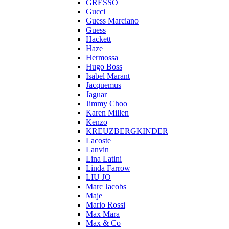
GRESSO
Gucci
Guess Marciano
Guess
Hackett
Haze
Hermossa
Hugo Boss
Isabel Marant
Jacquemus
Jaguar
Jimmy Choo
Karen Millen
Kenzo
KREUZBERGKINDER
Lacoste
Lanvin
Lina Latini
Linda Farrow
LIU JO
Marc Jacobs
Maje
Mario Rossi
Max Mara
Max & Co