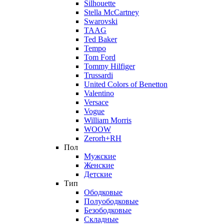
Silhouette
Stella McCartney
Swarovski
TAAG
Ted Baker
Tempo
Tom Ford
Tommy Hilfiger
Trussardi
United Colors of Benetton
Valentino
Versace
Vogue
William Morris
WOOW
Zerorh+RH
Пол
Мужские
Женские
Детские
Тип
Ободковые
Полуободковые
Безободковые
Складные