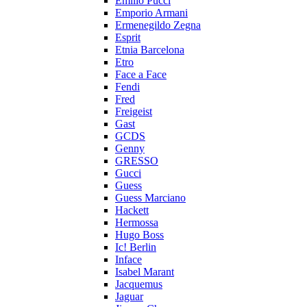
Emilio Pucci
Emporio Armani
Ermenegildo Zegna
Esprit
Etnia Barcelona
Etro
Face a Face
Fendi
Fred
Freigeist
Gast
GCDS
Genny
GRESSO
Gucci
Guess
Guess Marciano
Hackett
Hermossa
Hugo Boss
Ic! Berlin
Inface
Isabel Marant
Jacquemus
Jaguar