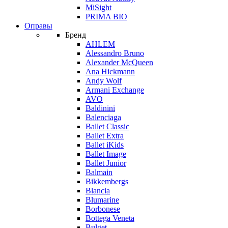
MiSight
PRIMA BIO
Оправы
Бренд
AHLEM
Alessandro Bruno
Alexander McQueen
Ana Hickmann
Andy Wolf
Armani Exchange
AVO
Baldinini
Balenciaga
Ballet Classic
Ballet Extra
Ballet iKids
Ballet Image
Ballet Junior
Balmain
Bikkembergs
Blancia
Blumarine
Borbonese
Bottega Veneta
Bulget