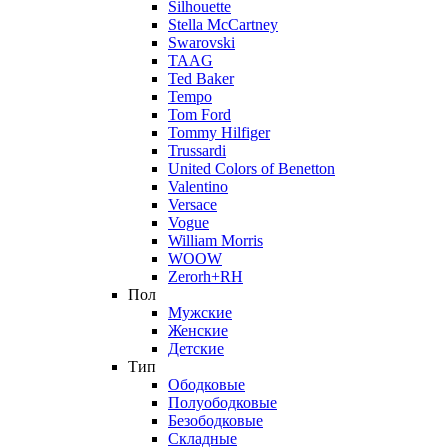
Silhouette
Stella McCartney
Swarovski
TAAG
Ted Baker
Tempo
Tom Ford
Tommy Hilfiger
Trussardi
United Colors of Benetton
Valentino
Versace
Vogue
William Morris
WOOW
Zerorh+RH
Пол
Мужские
Женские
Детские
Тип
Ободковые
Полуободковые
Безободковые
Складные