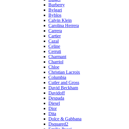
Burberry
Bvlgari
Byblos
Calvin Klein
Carolina Herrera
Carrera
Cartier
Cazal
Celine
Cerruti
Charmant
Charriol
Chloe
Christian Lacroix
Columbia
Cutler and Gross
David Beckham
Davidoff
Despada
Diesel
Dior
Dita
Dolce & Gabbana
Dsquared2