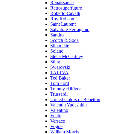
Renaissance
Retrosuperfuture
Roberto Cavalli
Roy Robson
Saint Laurent
Salvatore Ferragamo
Sandro
Scotch & Soda
Silhouette
Solano
Stella McCartney
Sting
Swarovski
TATTVA
Ted Baker
Tom Ford
Tommy Hilfiger
Trussardi
United Colors of Benetton
Valentin Yudashkin
Valentino
Vento
Versace
Vogue
William Morris