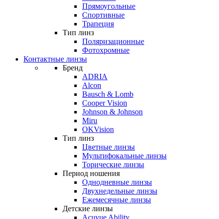
Прямоугольные
Спортивные
Трапеция
Тип линз
Поляризационные
Фотохромные
Контактные линзы
Бренд
ADRIA
Alcon
Bausch & Lomb
Cooper Vision
Johnson & Johnson
Miru
OKVision
Тип линз
Цветные линзы
Мультифокальные линзы
Торические линзы
Период ношения
Однодневные линзы
Двухнедельные линзы
Ежемесячные линзы
Детские линзы
Acuvue Ability