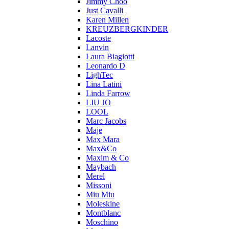
Jimmy Choo
Just Cavalli
Karen Millen
KREUZBERGKINDER
Lacoste
Lanvin
Laura Biagiotti
Leonardo D
LighTec
Lina Latini
Linda Farrow
LIU JO
LOOL
Marc Jacobs
Maje
Max Mara
Max&Co
Maxim & Co
Maybach
Merel
Missoni
Miu Miu
Moleskine
Montblanc
Moschino