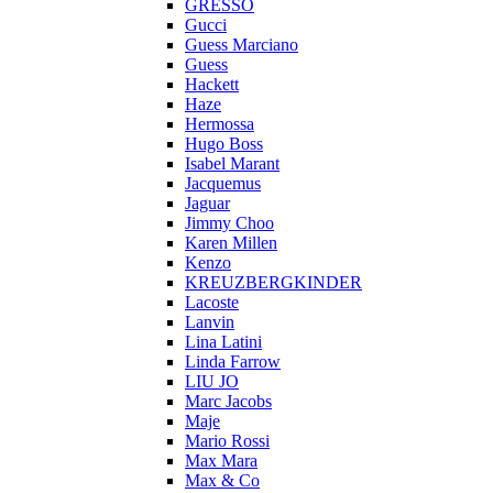
GRESSO
Gucci
Guess Marciano
Guess
Hackett
Haze
Hermossa
Hugo Boss
Isabel Marant
Jacquemus
Jaguar
Jimmy Choo
Karen Millen
Kenzo
KREUZBERGKINDER
Lacoste
Lanvin
Lina Latini
Linda Farrow
LIU JO
Marc Jacobs
Maje
Mario Rossi
Max Mara
Max & Co