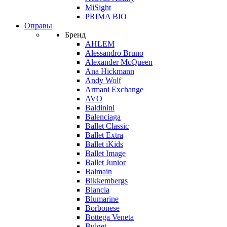
MiSight
PRIMA BIO
Оправы
Бренд
AHLEM
Alessandro Bruno
Alexander McQueen
Ana Hickmann
Andy Wolf
Armani Exchange
AVO
Baldinini
Balenciaga
Ballet Classic
Ballet Extra
Ballet iKids
Ballet Image
Ballet Junior
Balmain
Bikkembergs
Blancia
Blumarine
Borbonese
Bottega Veneta
Bulget