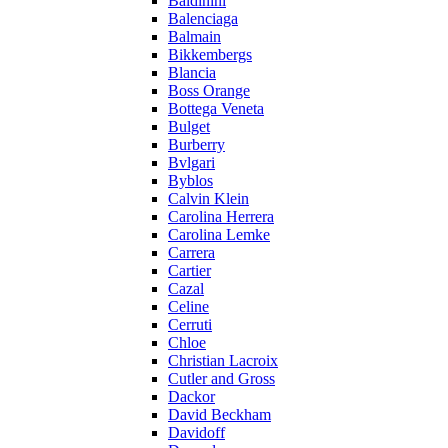
Baldinini
Balenciaga
Balmain
Bikkembergs
Blancia
Boss Orange
Bottega Veneta
Bulget
Burberry
Bvlgari
Byblos
Calvin Klein
Carolina Herrera
Carolina Lemke
Carrera
Cartier
Cazal
Celine
Cerruti
Chloe
Christian Lacroix
Cutler and Gross
Dackor
David Beckham
Davidoff