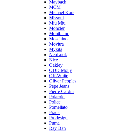
Maybach
MCM
Michael Kors
Missoni
Miu Miu
Moncler
Montblanc
Moschino
Movitra
Mykita
NeoLook
Nice
Oakley
ODD Molly
Off-White
Oliver Peoples
Pepe Jeans
Pierre Cardin
Polaroid
Police
Pomellato
Prada
Prodesign
Puma
Ray-Ban