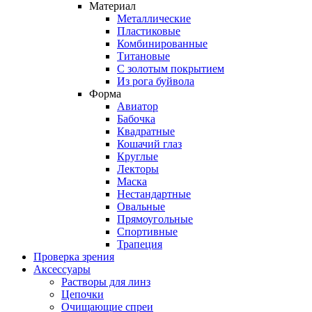
Материал
Металлические
Пластиковые
Комбинированные
Титановые
С золотым покрытием
Из рога буйвола
Форма
Авиатор
Бабочка
Квадратные
Кошачий глаз
Круглые
Лекторы
Маска
Нестандартные
Овальные
Прямоугольные
Спортивные
Трапеция
Проверка зрения
Аксессуары
Растворы для линз
Цепочки
Очищающие спреи