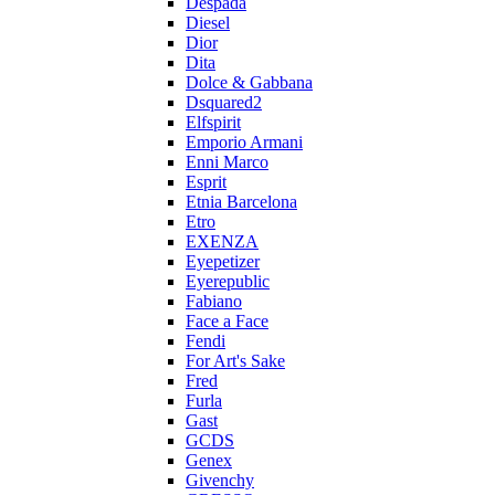
Despada
Diesel
Dior
Dita
Dolce & Gabbana
Dsquared2
Elfspirit
Emporio Armani
Enni Marco
Esprit
Etnia Barcelona
Etro
EXENZA
Eyepetizer
Eyerepublic
Fabiano
Face a Face
Fendi
For Art's Sake
Fred
Furla
Gast
GCDS
Genex
Givenchy