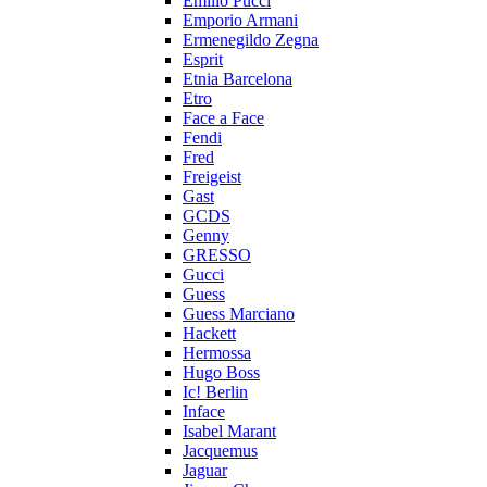
Emilio Pucci
Emporio Armani
Ermenegildo Zegna
Esprit
Etnia Barcelona
Etro
Face a Face
Fendi
Fred
Freigeist
Gast
GCDS
Genny
GRESSO
Gucci
Guess
Guess Marciano
Hackett
Hermossa
Hugo Boss
Ic! Berlin
Inface
Isabel Marant
Jacquemus
Jaguar