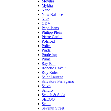
Movitra
Mykita
Nano
New Balance
Nike
ODV
Pepe Jeans
Philipp Plein
Pierre Cardin
Polaroid
Police
Prada
Prodesign
Puma
Ray Ban
Roberto Cavalli
Roy Robson
Saint Laurent
Salvatore Ferragamo
Salvo
Sandro
Scotch & Soda
SEEOO
Seiko
Seventh Street