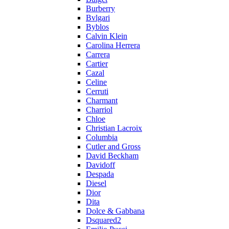
Burberry
Bvlgari
Byblos
Calvin Klein
Carolina Herrera
Carrera
Cartier
Cazal
Celine
Cerruti
Charmant
Charriol
Chloe
Christian Lacroix
Columbia
Cutler and Gross
David Beckham
Davidoff
Despada
Diesel
Dior
Dita
Dolce & Gabbana
Dsquared2