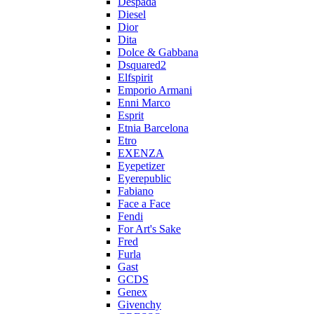
Despada
Diesel
Dior
Dita
Dolce & Gabbana
Dsquared2
Elfspirit
Emporio Armani
Enni Marco
Esprit
Etnia Barcelona
Etro
EXENZA
Eyepetizer
Eyerepublic
Fabiano
Face a Face
Fendi
For Art's Sake
Fred
Furla
Gast
GCDS
Genex
Givenchy