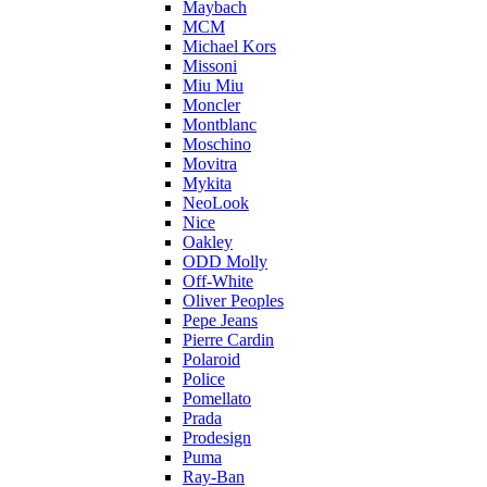
Maybach
MCM
Michael Kors
Missoni
Miu Miu
Moncler
Montblanc
Moschino
Movitra
Mykita
NeoLook
Nice
Oakley
ODD Molly
Off-White
Oliver Peoples
Pepe Jeans
Pierre Cardin
Polaroid
Police
Pomellato
Prada
Prodesign
Puma
Ray-Ban