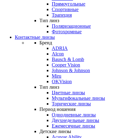
Прямоугольные
Спортивные
Трапеция
Тип линз
Поляризационные
Фотохромные
Контактные линзы
Бренд
ADRIA
Alcon
Bausch & Lomb
Cooper Vision
Johnson & Johnson
Miru
OKVision
Тип линз
Цветные линзы
Мультифокальные линзы
Торические линзы
Период ношения
Однодневные линзы
Двухнедельные линзы
Ежемесячные линзы
Детские линзы
Acuvue Ability