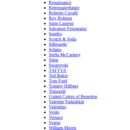
Renaissance
Retrosuperfuture
Roberto Cavalli
Roy Robson
Saint Laurent
Salvatore Ferragamo
Sandro
Scotch & Soda
Silhouette
Solano
Stella McCartney
Sting
Swarovski
TATTVA
Ted Baker
Tom Ford
Tommy Hilfiger
Trussardi
United Colors of Benetton
Valentin Yudashkin
Valentino
Vento
Versace
Vogue
William Morris