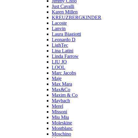
Jimmy Choo
Just Cavalli
Karen Millen
KREUZBERGKINDER
Lacoste
Lanvin
Laura Biagiotti
Leonardo D
LighTec
Lina Latini
Linda Farrow
LIU JO
LOOL
Marc Jacobs
Maje
Max Mara
Max&Co
Maxim & Co
Maybach
Merel
Missoni
Miu Miu
Moleskine
Montblanc
Moschino