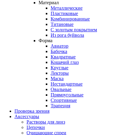
Материал
Металлические
Пластиковые
Комбинированные
Титановые
С золотым покрытием
Из рога буйвола
Форма
Авиатор
Бабочка
Квадратные
Кошачий глаз
Круглые
Лекторы
Маска
Нестандартные
Овальные
Прямоугольные
Спортивные
Трапеция
Проверка зрения
Аксессуары
Растворы для линз
Цепочки
Очищающие спреи