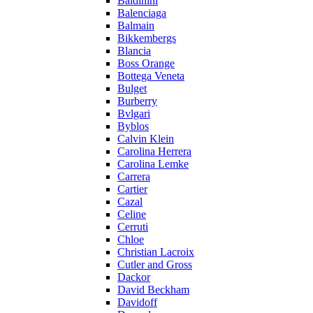
Baldinini
Balenciaga
Balmain
Bikkembergs
Blancia
Boss Orange
Bottega Veneta
Bulget
Burberry
Bvlgari
Byblos
Calvin Klein
Carolina Herrera
Carolina Lemke
Carrera
Cartier
Cazal
Celine
Cerruti
Chloe
Christian Lacroix
Cutler and Gross
Dackor
David Beckham
Davidoff