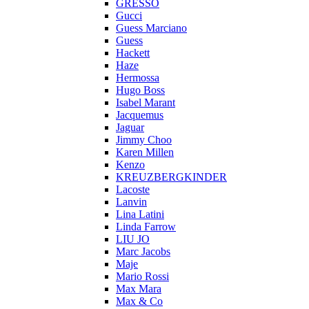
GRESSO
Gucci
Guess Marciano
Guess
Hackett
Haze
Hermossa
Hugo Boss
Isabel Marant
Jacquemus
Jaguar
Jimmy Choo
Karen Millen
Kenzo
KREUZBERGKINDER
Lacoste
Lanvin
Lina Latini
Linda Farrow
LIU JO
Marc Jacobs
Maje
Mario Rossi
Max Mara
Max & Co