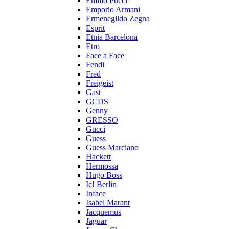
Emilio Pucci
Emporio Armani
Ermenegildo Zegna
Esprit
Etnia Barcelona
Etro
Face a Face
Fendi
Fred
Freigeist
Gast
GCDS
Genny
GRESSO
Gucci
Guess
Guess Marciano
Hackett
Hermossa
Hugo Boss
Ic! Berlin
Inface
Isabel Marant
Jacquemus
Jaguar