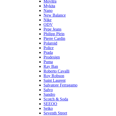
Movitra
Mykita
Nano
New Balance
Nike
ODV
Pepe Jeans
Philipp Plein
Pierre Cardin
Polaroid
Police
Prada
Prodesign
Puma
Ray Ban
Roberto Cavalli
Roy Robson
Saint Laurent
Salvatore Ferragamo
Salvo
Sandro
Scotch & Soda
SEEOO
Seiko
Seventh Street