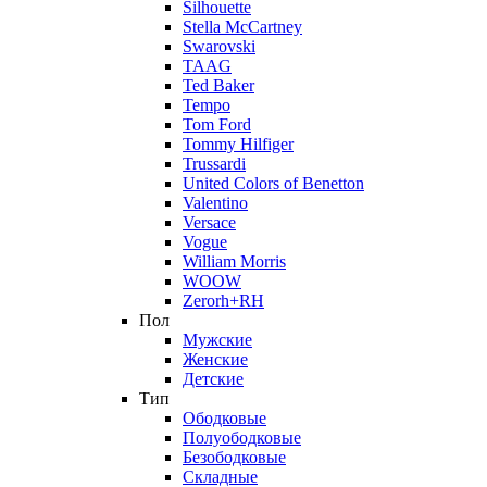
Silhouette
Stella McCartney
Swarovski
TAAG
Ted Baker
Tempo
Tom Ford
Tommy Hilfiger
Trussardi
United Colors of Benetton
Valentino
Versace
Vogue
William Morris
WOOW
Zerorh+RH
Пол
Мужские
Женские
Детские
Тип
Ободковые
Полуободковые
Безободковые
Складные