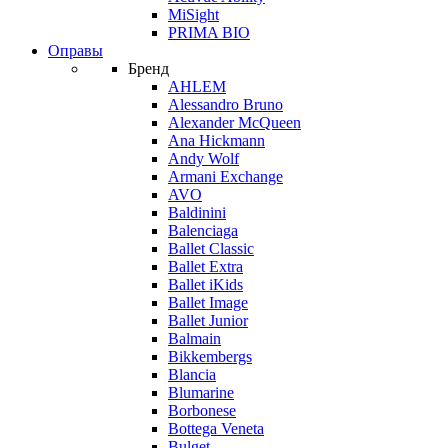
MiSight
PRIMA BIO
Оправы
Бренд
AHLEM
Alessandro Bruno
Alexander McQueen
Ana Hickmann
Andy Wolf
Armani Exchange
AVO
Baldinini
Balenciaga
Ballet Classic
Ballet Extra
Ballet iKids
Ballet Image
Ballet Junior
Balmain
Bikkembergs
Blancia
Blumarine
Borbonese
Bottega Veneta
Bulget