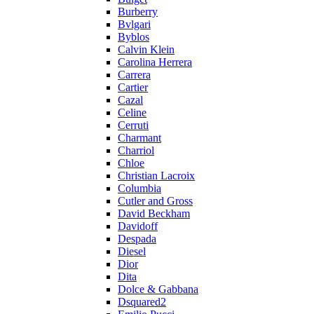
Burberry
Bvlgari
Byblos
Calvin Klein
Carolina Herrera
Carrera
Cartier
Cazal
Celine
Cerruti
Charmant
Charriol
Chloe
Christian Lacroix
Columbia
Cutler and Gross
David Beckham
Davidoff
Despada
Diesel
Dior
Dita
Dolce & Gabbana
Dsquared2