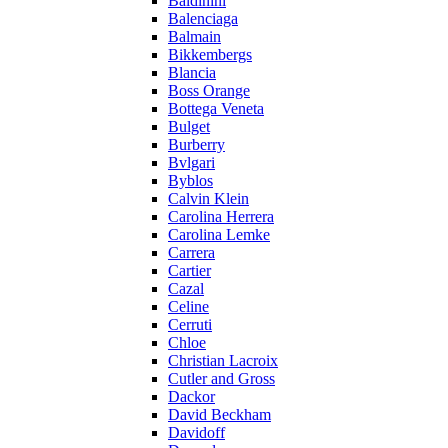
Baldinini
Balenciaga
Balmain
Bikkembergs
Blancia
Boss Orange
Bottega Veneta
Bulget
Burberry
Bvlgari
Byblos
Calvin Klein
Carolina Herrera
Carolina Lemke
Carrera
Cartier
Cazal
Celine
Cerruti
Chloe
Christian Lacroix
Cutler and Gross
Dackor
David Beckham
Davidoff