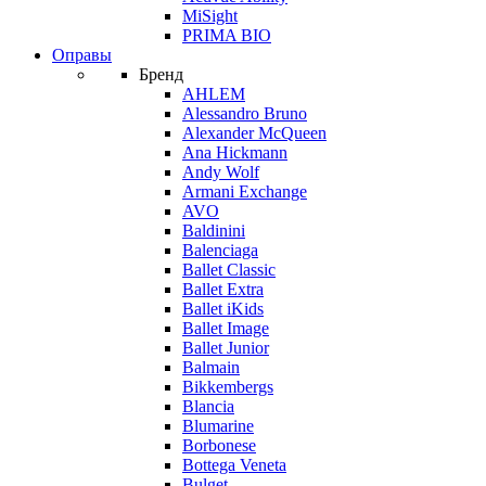
MiSight
PRIMA BIO
Оправы
Бренд
AHLEM
Alessandro Bruno
Alexander McQueen
Ana Hickmann
Andy Wolf
Armani Exchange
AVO
Baldinini
Balenciaga
Ballet Classic
Ballet Extra
Ballet iKids
Ballet Image
Ballet Junior
Balmain
Bikkembergs
Blancia
Blumarine
Borbonese
Bottega Veneta
Bulget