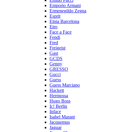
Emilio Pucci
Emporio Armani
Ermenegildo Zegna
Esprit
Etnia Barcelona
Etro
Face a Face
Fendi
Fred
Freigeist
Gast
GCDS
Genny
GRESSO
Gucci
Guess
Guess Marciano
Hackett
Hermossa
Hugo Boss
Ic! Berlin
Inface
Isabel Marant
Jacquemus
Jaguar