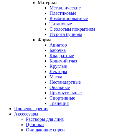
Материал
Металлические
Пластиковые
Комбинированные
Титановые
С золотым покрытием
Из рога буйвола
Форма
Авиатор
Бабочка
Квадратные
Кошачий глаз
Круглые
Лекторы
Маска
Нестандартные
Овальные
Прямоугольные
Спортивные
Трапеция
Проверка зрения
Аксессуары
Растворы для линз
Цепочки
Очищающие спреи