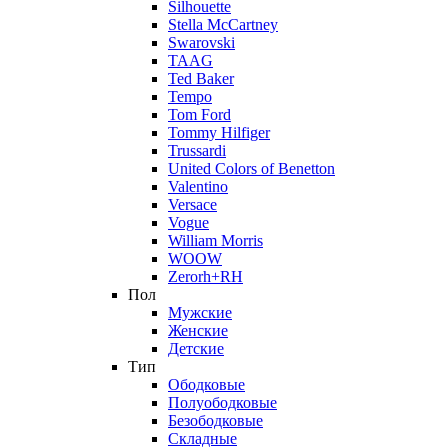
Silhouette
Stella McCartney
Swarovski
TAAG
Ted Baker
Tempo
Tom Ford
Tommy Hilfiger
Trussardi
United Colors of Benetton
Valentino
Versace
Vogue
William Morris
WOOW
Zerorh+RH
Пол
Мужские
Женские
Детские
Тип
Ободковые
Полуободковые
Безободковые
Складные