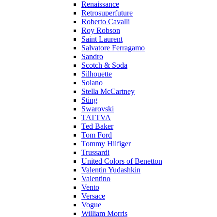
Renaissance
Retrosuperfuture
Roberto Cavalli
Roy Robson
Saint Laurent
Salvatore Ferragamo
Sandro
Scotch & Soda
Silhouette
Solano
Stella McCartney
Sting
Swarovski
TATTVA
Ted Baker
Tom Ford
Tommy Hilfiger
Trussardi
United Colors of Benetton
Valentin Yudashkin
Valentino
Vento
Versace
Vogue
William Morris