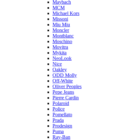
Maybach
MCM
Michael Kors
Missoni
Miu Miu
Moncler
Montblanc
Moschino
Movitra
Mykita
NeoLook
Nice
Oakley
ODD Molly
Off-White
Oliver Peoples
Pepe Jeans
Pierre Cardin
Polaroid
Police
Pomellato
Prada
Prodesign
Puma
Ray-Ban