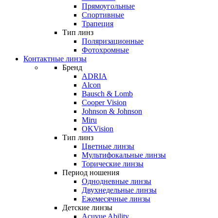
Прямоугольные
Спортивные
Трапеция
Тип линз
Поляризационные
Фотохромные
Контактные линзы
Бренд
ADRIA
Alcon
Bausch & Lomb
Cooper Vision
Johnson & Johnson
Miru
OKVision
Тип линз
Цветные линзы
Мультифокальные линзы
Торические линзы
Период ношения
Однодневные линзы
Двухнедельные линзы
Ежемесячные линзы
Детские линзы
Acuvue Ability