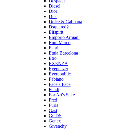
Despada
Diesel
Dior
Dita
Dolce & Gabbana
Dsquared2
Elfspirit
Emporio Armani
Enni Marco
Esprit
Etnia Barcelona
Etro
EXENZA
Eyepetizer
Eyerepublic
Fabiano
Face a Face
Fendi
For Art's Sake
Fred
Furla
Gast
GCDS
Genex
Givenchy