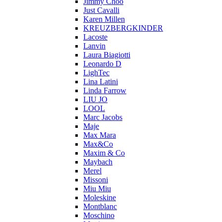
Jimmy Choo
Just Cavalli
Karen Millen
KREUZBERGKINDER
Lacoste
Lanvin
Laura Biagiotti
Leonardo D
LighTec
Lina Latini
Linda Farrow
LIU JO
LOOL
Marc Jacobs
Maje
Max Mara
Max&Co
Maxim & Co
Maybach
Merel
Missoni
Miu Miu
Moleskine
Montblanc
Moschino