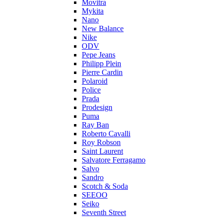
Movitra
Mykita
Nano
New Balance
Nike
ODV
Pepe Jeans
Philipp Plein
Pierre Cardin
Polaroid
Police
Prada
Prodesign
Puma
Ray Ban
Roberto Cavalli
Roy Robson
Saint Laurent
Salvatore Ferragamo
Salvo
Sandro
Scotch & Soda
SEEOO
Seiko
Seventh Street