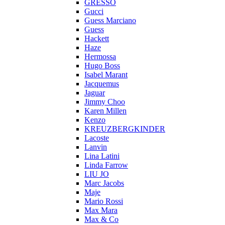
GRESSO
Gucci
Guess Marciano
Guess
Hackett
Haze
Hermossa
Hugo Boss
Isabel Marant
Jacquemus
Jaguar
Jimmy Choo
Karen Millen
Kenzo
KREUZBERGKINDER
Lacoste
Lanvin
Lina Latini
Linda Farrow
LIU JO
Marc Jacobs
Maje
Mario Rossi
Max Mara
Max & Co