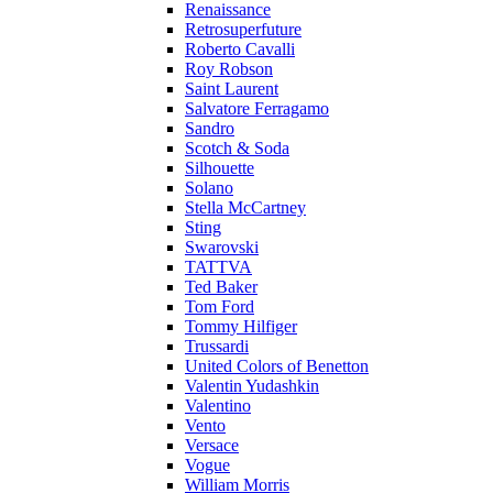
Renaissance
Retrosuperfuture
Roberto Cavalli
Roy Robson
Saint Laurent
Salvatore Ferragamo
Sandro
Scotch & Soda
Silhouette
Solano
Stella McCartney
Sting
Swarovski
TATTVA
Ted Baker
Tom Ford
Tommy Hilfiger
Trussardi
United Colors of Benetton
Valentin Yudashkin
Valentino
Vento
Versace
Vogue
William Morris