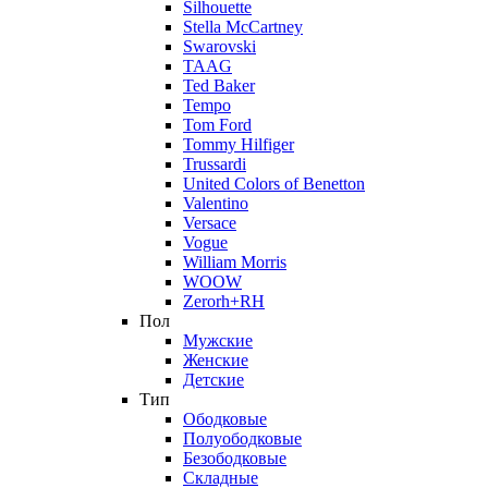
Silhouette
Stella McCartney
Swarovski
TAAG
Ted Baker
Tempo
Tom Ford
Tommy Hilfiger
Trussardi
United Colors of Benetton
Valentino
Versace
Vogue
William Morris
WOOW
Zerorh+RH
Пол
Мужские
Женские
Детские
Тип
Ободковые
Полуободковые
Безободковые
Складные