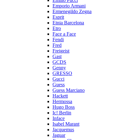
Emilio Pucci
Emporio Armani
Ermenegildo Zegna
Esprit
Etnia Barcelona
Etro
Face a Face
Fendi
Fred
Freigeist
Gast
GCDS
Genny
GRESSO
Gucci
Guess
Guess Marciano
Hackett
Hermossa
Hugo Boss
Ic! Berlin
Inface
Isabel Marant
Jacquemus
Jaguar