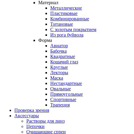
Материал
Металлические
Пластиковые
Комбинированные
Титановые
С золотым покрытием
Из рога буйвола
Форма
Авиатор
Бабочка
Квадратные
Кошачий глаз
Круглые
Лекторы
Маска
Нестандартные
Овальные
Прямоугольные
Спортивные
Трапеция
Проверка зрения
Аксессуары
Растворы для линз
Цепочки
Очищающие спреи