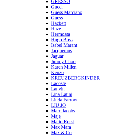
GRESSO
Gucci
Guess Marciano
Guess
Hackett
Haze
Hermossa
Hugo Boss
Isabel Marant
Jacquemus
Jaguar
Jimmy Choo
Karen Millen
Kenzo
KREUZBERGKINDER
Lacoste
Lanvin
Lina Latini
Linda Farrow
LIU JO
Marc Jacobs
Maje
Mario Rossi
Max Mara
Max & Co