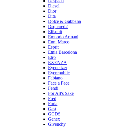
Despada
Diesel
Dior
Dita
Dolce & Gabbana
Dsquared2
Elfspirit
Emporio Armani
Enni Marco
Esprit
Etnia Barcelona
Etro
EXENZA
Eyepetizer
Eyerepublic
Fabiano
Face a Face
Fendi
For Art's Sake
Fred
Furla
Gast
GCDS
Genex
Givenchy