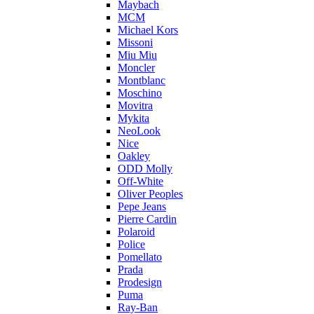
Maybach
MCM
Michael Kors
Missoni
Miu Miu
Moncler
Montblanc
Moschino
Movitra
Mykita
NeoLook
Nice
Oakley
ODD Molly
Off-White
Oliver Peoples
Pepe Jeans
Pierre Cardin
Polaroid
Police
Pomellato
Prada
Prodesign
Puma
Ray-Ban