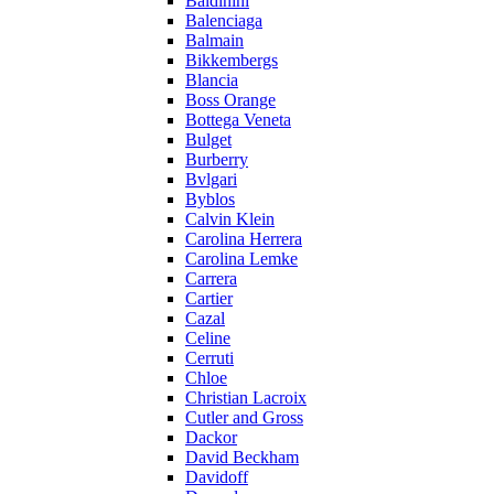
Baldinini
Balenciaga
Balmain
Bikkembergs
Blancia
Boss Orange
Bottega Veneta
Bulget
Burberry
Bvlgari
Byblos
Calvin Klein
Carolina Herrera
Carolina Lemke
Carrera
Cartier
Cazal
Celine
Cerruti
Chloe
Christian Lacroix
Cutler and Gross
Dackor
David Beckham
Davidoff