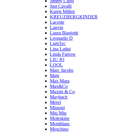
Jimmy Choo
Just Cavalli
Karen Millen
KREUZBERGKINDER
Lacoste
Lanvin
Laura Biagiotti
Leonardo D
LighTec
Lina Latini
Linda Farrow
LIU JO
LOOL
Marc Jacobs
Maje
Max Mara
Max&Co
Maxim & Co
Maybach
Merel
Missoni
Miu Miu
Moleskine
Montblanc
Moschino