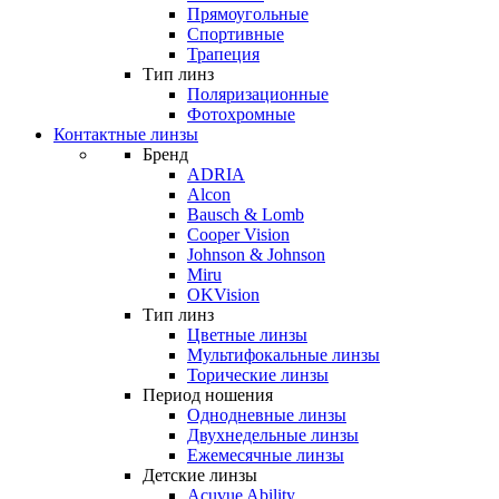
Прямоугольные
Спортивные
Трапеция
Тип линз
Поляризационные
Фотохромные
Контактные линзы
Бренд
ADRIA
Alcon
Bausch & Lomb
Cooper Vision
Johnson & Johnson
Miru
OKVision
Тип линз
Цветные линзы
Мультифокальные линзы
Торические линзы
Период ношения
Однодневные линзы
Двухнедельные линзы
Ежемесячные линзы
Детские линзы
Acuvue Ability