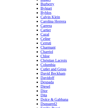
Burberry
Bvlgari
Byblos
Calvin Klein
Carolina Herrera
Carrera
Cartier
Cazal
Celine
Cerruti
Charmant
Charriol
Chloe
Christian Lacroix
Columbia
Cutler and Gross
David Beckham
Davidoff
Despada
Diesel
Dior
Dita
Dolce & Gabbana
Dsquared2