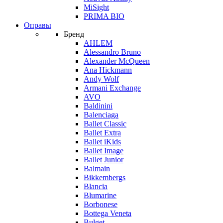
MiSight
PRIMA BIO
Оправы
Бренд
AHLEM
Alessandro Bruno
Alexander McQueen
Ana Hickmann
Andy Wolf
Armani Exchange
AVO
Baldinini
Balenciaga
Ballet Classic
Ballet Extra
Ballet iKids
Ballet Image
Ballet Junior
Balmain
Bikkembergs
Blancia
Blumarine
Borbonese
Bottega Veneta
Bulget