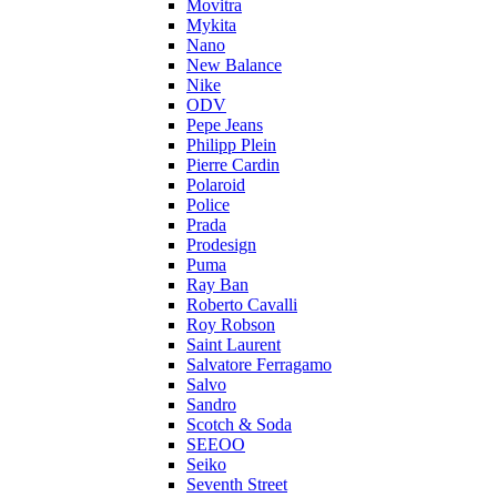
Movitra
Mykita
Nano
New Balance
Nike
ODV
Pepe Jeans
Philipp Plein
Pierre Cardin
Polaroid
Police
Prada
Prodesign
Puma
Ray Ban
Roberto Cavalli
Roy Robson
Saint Laurent
Salvatore Ferragamo
Salvo
Sandro
Scotch & Soda
SEEOO
Seiko
Seventh Street