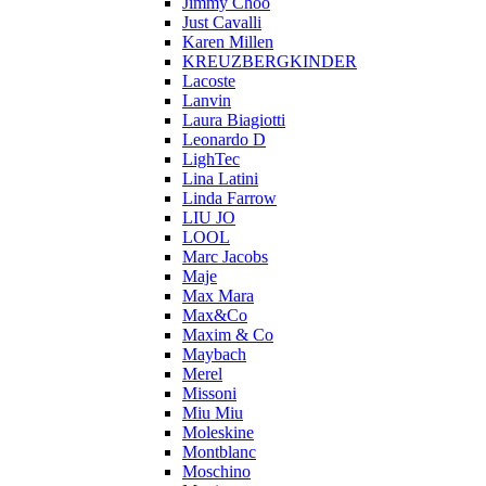
Jimmy Choo
Just Cavalli
Karen Millen
KREUZBERGKINDER
Lacoste
Lanvin
Laura Biagiotti
Leonardo D
LighTec
Lina Latini
Linda Farrow
LIU JO
LOOL
Marc Jacobs
Maje
Max Mara
Max&Co
Maxim & Co
Maybach
Merel
Missoni
Miu Miu
Moleskine
Montblanc
Moschino