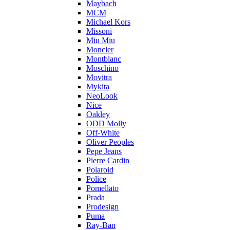
Maybach
MCM
Michael Kors
Missoni
Miu Miu
Moncler
Montblanc
Moschino
Movitra
Mykita
NeoLook
Nice
Oakley
ODD Molly
Off-White
Oliver Peoples
Pepe Jeans
Pierre Cardin
Polaroid
Police
Pomellato
Prada
Prodesign
Puma
Ray-Ban