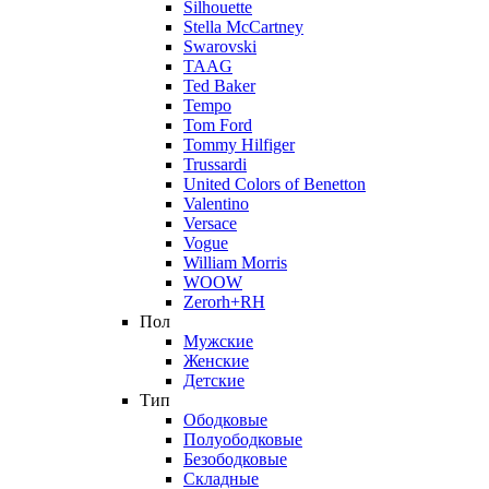
Silhouette
Stella McCartney
Swarovski
TAAG
Ted Baker
Tempo
Tom Ford
Tommy Hilfiger
Trussardi
United Colors of Benetton
Valentino
Versace
Vogue
William Morris
WOOW
Zerorh+RH
Пол
Мужские
Женские
Детские
Тип
Ободковые
Полуободковые
Безободковые
Складные