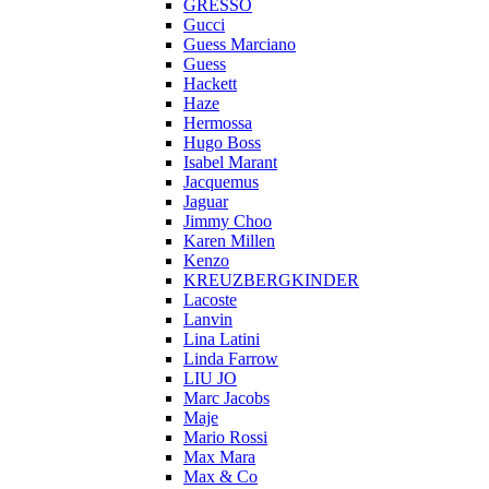
GRESSO
Gucci
Guess Marciano
Guess
Hackett
Haze
Hermossa
Hugo Boss
Isabel Marant
Jacquemus
Jaguar
Jimmy Choo
Karen Millen
Kenzo
KREUZBERGKINDER
Lacoste
Lanvin
Lina Latini
Linda Farrow
LIU JO
Marc Jacobs
Maje
Mario Rossi
Max Mara
Max & Co