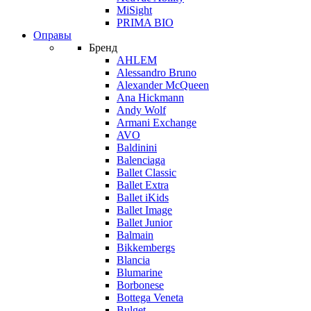
MiSight
PRIMA BIO
Оправы
Бренд
AHLEM
Alessandro Bruno
Alexander McQueen
Ana Hickmann
Andy Wolf
Armani Exchange
AVO
Baldinini
Balenciaga
Ballet Classic
Ballet Extra
Ballet iKids
Ballet Image
Ballet Junior
Balmain
Bikkembergs
Blancia
Blumarine
Borbonese
Bottega Veneta
Bulget