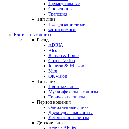
Прямоугольные
Спортивные
Трапеция
Тип линз
Поляризационные
Фотохромные
Контактные линзы
Бренд
ADRIA
Alcon
Bausch & Lomb
Cooper Vision
Johnson & Johnson
Miru
OKVision
Тип линз
Цветные линзы
Мультифокальные линзы
Торические линзы
Период ношения
Однодневные линзы
Двухнедельные линзы
Ежемесячные линзы
Детские линзы
Acuvue Ability