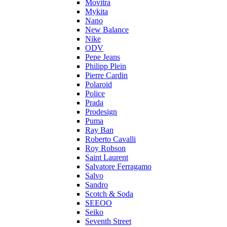
Movitra
Mykita
Nano
New Balance
Nike
ODV
Pepe Jeans
Philipp Plein
Pierre Cardin
Polaroid
Police
Prada
Prodesign
Puma
Ray Ban
Roberto Cavalli
Roy Robson
Saint Laurent
Salvatore Ferragamo
Salvo
Sandro
Scotch & Soda
SEEOO
Seiko
Seventh Street