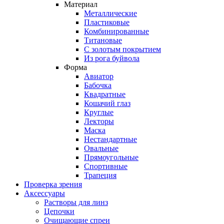
Материал
Металлические
Пластиковые
Комбинированные
Титановые
С золотым покрытием
Из рога буйвола
Форма
Авиатор
Бабочка
Квадратные
Кошачий глаз
Круглые
Лекторы
Маска
Нестандартные
Овальные
Прямоугольные
Спортивные
Трапеция
Проверка зрения
Аксессуары
Растворы для линз
Цепочки
Очищающие спреи