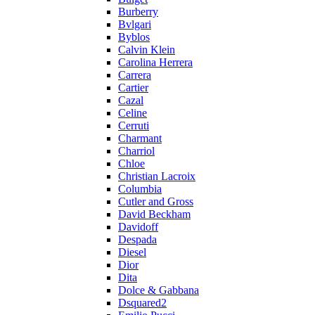
Burberry
Bvlgari
Byblos
Calvin Klein
Carolina Herrera
Carrera
Cartier
Cazal
Celine
Cerruti
Charmant
Charriol
Chloe
Christian Lacroix
Columbia
Cutler and Gross
David Beckham
Davidoff
Despada
Diesel
Dior
Dita
Dolce & Gabbana
Dsquared2