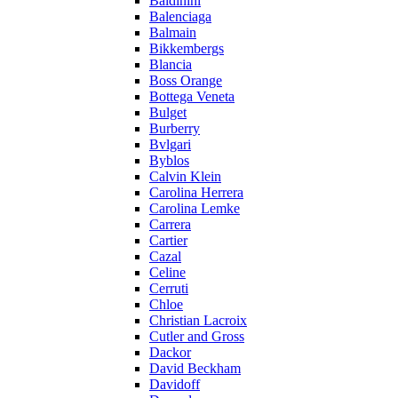
Baldinini
Balenciaga
Balmain
Bikkembergs
Blancia
Boss Orange
Bottega Veneta
Bulget
Burberry
Bvlgari
Byblos
Calvin Klein
Carolina Herrera
Carolina Lemke
Carrera
Cartier
Cazal
Celine
Cerruti
Chloe
Christian Lacroix
Cutler and Gross
Dackor
David Beckham
Davidoff