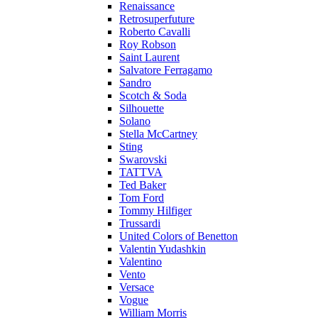
Renaissance
Retrosuperfuture
Roberto Cavalli
Roy Robson
Saint Laurent
Salvatore Ferragamo
Sandro
Scotch & Soda
Silhouette
Solano
Stella McCartney
Sting
Swarovski
TATTVA
Ted Baker
Tom Ford
Tommy Hilfiger
Trussardi
United Colors of Benetton
Valentin Yudashkin
Valentino
Vento
Versace
Vogue
William Morris