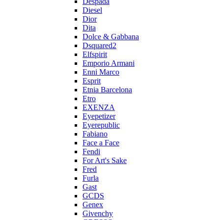
Despada
Diesel
Dior
Dita
Dolce & Gabbana
Dsquared2
Elfspirit
Emporio Armani
Enni Marco
Esprit
Etnia Barcelona
Etro
EXENZA
Eyepetizer
Eyerepublic
Fabiano
Face a Face
Fendi
For Art's Sake
Fred
Furla
Gast
GCDS
Genex
Givenchy