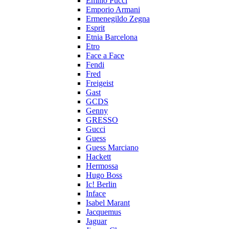
Emilio Pucci
Emporio Armani
Ermenegildo Zegna
Esprit
Etnia Barcelona
Etro
Face a Face
Fendi
Fred
Freigeist
Gast
GCDS
Genny
GRESSO
Gucci
Guess
Guess Marciano
Hackett
Hermossa
Hugo Boss
Ic! Berlin
Inface
Isabel Marant
Jacquemus
Jaguar