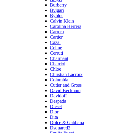
Burberry
Bvlgari
Byblos
Calvin Klein
Carolina Herrera
Carrera
Cartier
Cazal
Celine
Cerruti
Charmant
Charriol
Chloe
Christian Lacroix
Columbia
Cutler and Gross
David Beckham
Davidoff
Despada
Diesel
Dior
Dita
Dolce & Gabbana
Dsquared2