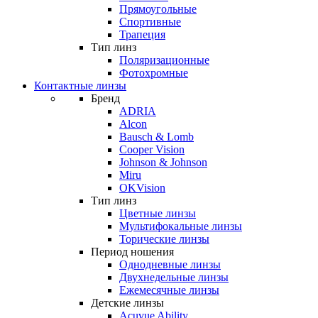
Прямоугольные
Спортивные
Трапеция
Тип линз
Поляризационные
Фотохромные
Контактные линзы
Бренд
ADRIA
Alcon
Bausch & Lomb
Cooper Vision
Johnson & Johnson
Miru
OKVision
Тип линз
Цветные линзы
Мультифокальные линзы
Торические линзы
Период ношения
Однодневные линзы
Двухнедельные линзы
Ежемесячные линзы
Детские линзы
Acuvue Ability