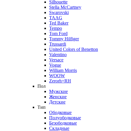
Silhouette
Stella McCartney
Swarovski
TAAG
Ted Baker
Tempo
Tom Ford
Tommy Hilfiger
Trussardi
United Colors of Benetton
Valentino
Versace
Vogue
William Morris
WOOW
Zerorh+RH
Пол
Мужские
Женские
Детские
Тип
Ободковые
Полуободковые
Безободковые
Складные