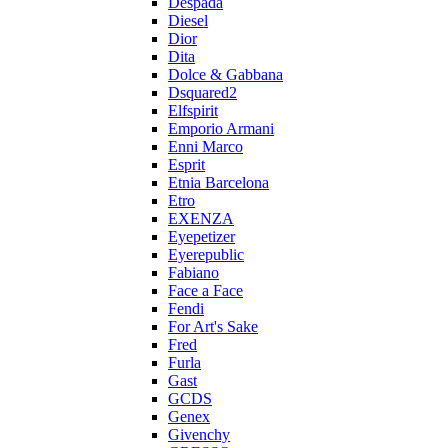
Despada
Diesel
Dior
Dita
Dolce & Gabbana
Dsquared2
Elfspirit
Emporio Armani
Enni Marco
Esprit
Etnia Barcelona
Etro
EXENZA
Eyepetizer
Eyerepublic
Fabiano
Face a Face
Fendi
For Art's Sake
Fred
Furla
Gast
GCDS
Genex
Givenchy