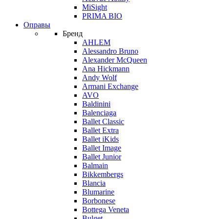
MiSight
PRIMA BIO
Оправы
Бренд
AHLEM
Alessandro Bruno
Alexander McQueen
Ana Hickmann
Andy Wolf
Armani Exchange
AVO
Baldinini
Balenciaga
Ballet Classic
Ballet Extra
Ballet iKids
Ballet Image
Ballet Junior
Balmain
Bikkembergs
Blancia
Blumarine
Borbonese
Bottega Veneta
Bulget