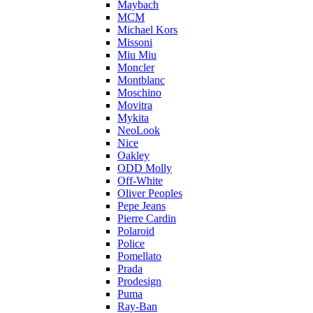
Maybach
MCM
Michael Kors
Missoni
Miu Miu
Moncler
Montblanc
Moschino
Movitra
Mykita
NeoLook
Nice
Oakley
ODD Molly
Off-White
Oliver Peoples
Pepe Jeans
Pierre Cardin
Polaroid
Police
Pomellato
Prada
Prodesign
Puma
Ray-Ban