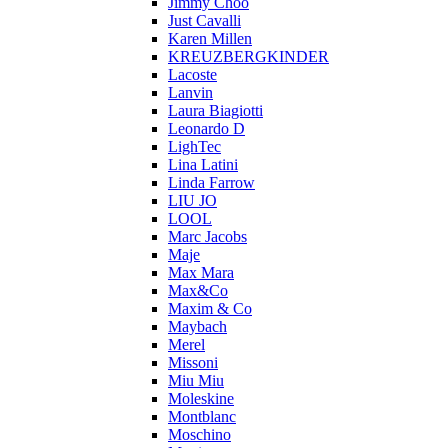
Jimmy Choo
Just Cavalli
Karen Millen
KREUZBERGKINDER
Lacoste
Lanvin
Laura Biagiotti
Leonardo D
LighTec
Lina Latini
Linda Farrow
LIU JO
LOOL
Marc Jacobs
Maje
Max Mara
Max&Co
Maxim & Co
Maybach
Merel
Missoni
Miu Miu
Moleskine
Montblanc
Moschino