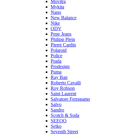
Movitra
Mykita
Nano
New Balance
Nike
ODV
Pepe Jeans
Philipp Plein
Pierre Cardin
Polaroid
Police
Prada
Prodesign
Puma
Ray Ban
Roberto Cavalli
Roy Robson
Saint Laurent
Salvatore Ferragamo
Salvo
Sandro
Scotch & Soda
SEEOO
Seiko
Seventh Street