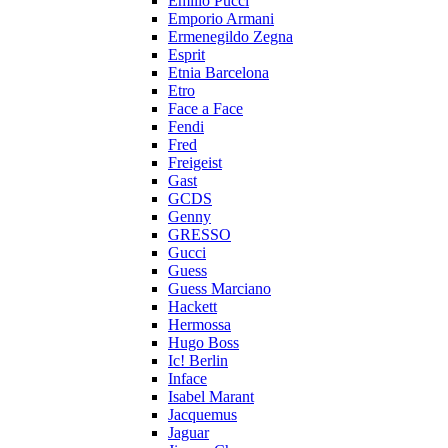
Emilio Pucci
Emporio Armani
Ermenegildo Zegna
Esprit
Etnia Barcelona
Etro
Face a Face
Fendi
Fred
Freigeist
Gast
GCDS
Genny
GRESSO
Gucci
Guess
Guess Marciano
Hackett
Hermossa
Hugo Boss
Ic! Berlin
Inface
Isabel Marant
Jacquemus
Jaguar