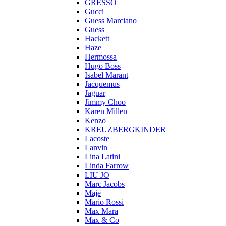
GRESSO
Gucci
Guess Marciano
Guess
Hackett
Haze
Hermossa
Hugo Boss
Isabel Marant
Jacquemus
Jaguar
Jimmy Choo
Karen Millen
Kenzo
KREUZBERGKINDER
Lacoste
Lanvin
Lina Latini
Linda Farrow
LIU JO
Marc Jacobs
Maje
Mario Rossi
Max Mara
Max & Co