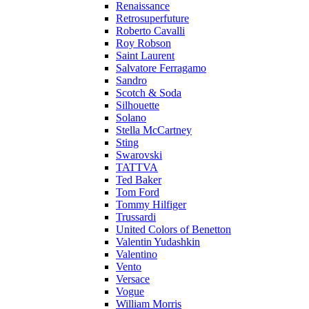
Renaissance
Retrosuperfuture
Roberto Cavalli
Roy Robson
Saint Laurent
Salvatore Ferragamo
Sandro
Scotch & Soda
Silhouette
Solano
Stella McCartney
Sting
Swarovski
TATTVA
Ted Baker
Tom Ford
Tommy Hilfiger
Trussardi
United Colors of Benetton
Valentin Yudashkin
Valentino
Vento
Versace
Vogue
William Morris