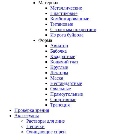
Материал
Металлические
Пластиковые
Комбинированные
Титановые
С золотым покрытием
Из рога буйвола
Форма
Авиатор
Бабочка
Квадратные
Кошачий глаз
Круглые
Лекторы
Маска
Нестандартные
Овальные
Прямоугольные
Спортивные
Трапеция
Проверка зрения
Аксессуары
Растворы для линз
Цепочки
Очищающие спреи