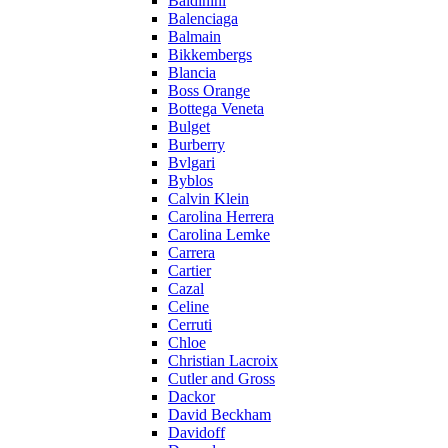
Baldinini
Balenciaga
Balmain
Bikkembergs
Blancia
Boss Orange
Bottega Veneta
Bulget
Burberry
Bvlgari
Byblos
Calvin Klein
Carolina Herrera
Carolina Lemke
Carrera
Cartier
Cazal
Celine
Cerruti
Chloe
Christian Lacroix
Cutler and Gross
Dackor
David Beckham
Davidoff