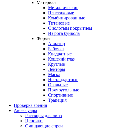
Материал
Металлические
Пластиковые
Комбинированные
Титановые
С золотым покрытием
Из рога буйвола
Форма
Авиатор
Бабочка
Квадратные
Кошачий глаз
Круглые
Лекторы
Маска
Нестандартные
Овальные
Прямоугольные
Спортивные
Трапеция
Проверка зрения
Аксессуары
Растворы для линз
Цепочки
Очищающие спреи