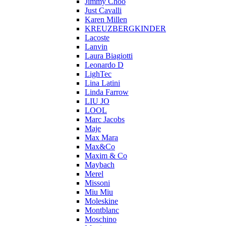
Jimmy Choo
Just Cavalli
Karen Millen
KREUZBERGKINDER
Lacoste
Lanvin
Laura Biagiotti
Leonardo D
LighTec
Lina Latini
Linda Farrow
LIU JO
LOOL
Marc Jacobs
Maje
Max Mara
Max&Co
Maxim & Co
Maybach
Merel
Missoni
Miu Miu
Moleskine
Montblanc
Moschino