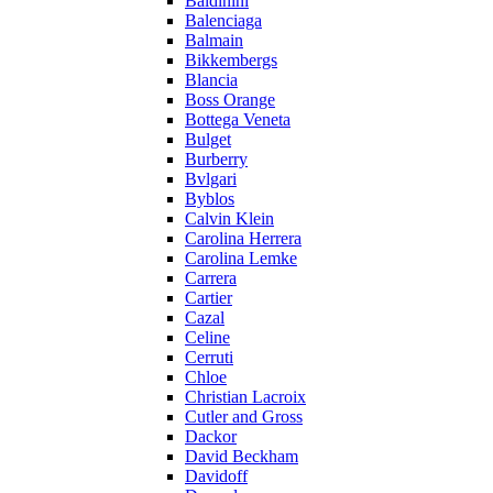
Baldinini
Balenciaga
Balmain
Bikkembergs
Blancia
Boss Orange
Bottega Veneta
Bulget
Burberry
Bvlgari
Byblos
Calvin Klein
Carolina Herrera
Carolina Lemke
Carrera
Cartier
Cazal
Celine
Cerruti
Chloe
Christian Lacroix
Cutler and Gross
Dackor
David Beckham
Davidoff