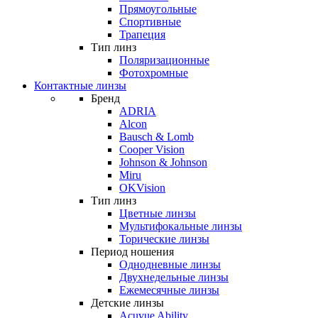
Прямоугольные
Спортивные
Трапеция
Тип линз
Поляризационные
Фотохромные
Контактные линзы
Бренд
ADRIA
Alcon
Bausch & Lomb
Cooper Vision
Johnson & Johnson
Miru
OKVision
Тип линз
Цветные линзы
Мультифокальные линзы
Торические линзы
Период ношения
Однодневные линзы
Двухнедельные линзы
Ежемесячные линзы
Детские линзы
Acuvue Ability