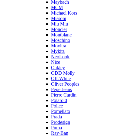
Maybach
MCM
Michael Kors
Missoni
Miu Miu
Moncler
Montblanc
Moschino
Movitra
Mykita
NeoLook
Nice
Oakley
ODD Molly
Off-White
Oliver Peoples
Pepe Jeans
Pierre Cardin
Polaroid
Police
Pomellato
Prada
Prodesign
Puma
Ray-Ban