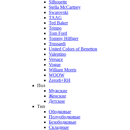
Silhouette
Stella McCartney
Swarovski
TAAG
Ted Baker
Tempo
Tom Ford
Tommy Hilfiger
Trussardi
United Colors of Benetton
Valentino
Versace
Vogue
William Morris
WOOW
Zerorh+RH
Пол
Мужские
Женские
Детские
Тип
Ободковые
Полуободковые
Безободковые
Складные