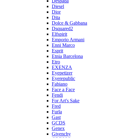
Despada
Diesel
Dior
Dita
Dolce & Gabbana
Dsquared2
Elfspirit
Emporio Armani
Enni Marco
Esprit
Etnia Barcelona
Etro
EXENZA
Eyepetizer
Eyerepublic
Fabiano
Face a Face
Fendi
For Art's Sake
Fred
Furla
Gast
GCDS
Genex
Givenchy