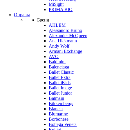
MiSight
PRIMA BIO
Оправы
Бренд
AHLEM
Alessandro Bruno
Alexander McQueen
Ana Hickmann
Andy Wolf
Armani Exchange
AVO
Baldinini
Balenciaga
Ballet Classic
Ballet Extra
Ballet iKids
Ballet Image
Ballet Junior
Balmain
Bikkembergs
Blancia
Blumarine
Borbonese
Bottega Veneta
Bulget