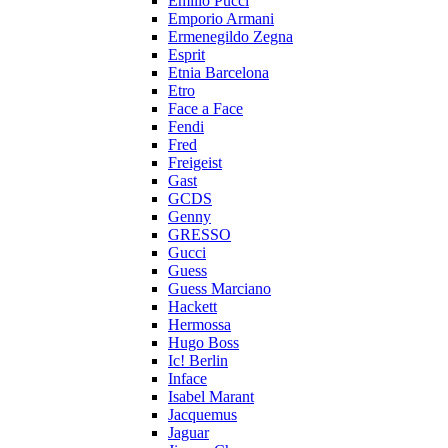
Emilio Pucci
Emporio Armani
Ermenegildo Zegna
Esprit
Etnia Barcelona
Etro
Face a Face
Fendi
Fred
Freigeist
Gast
GCDS
Genny
GRESSO
Gucci
Guess
Guess Marciano
Hackett
Hermossa
Hugo Boss
Ic! Berlin
Inface
Isabel Marant
Jacquemus
Jaguar