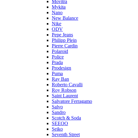
Movitra
Mykita
Nano
New Balance
Nike
ODV
Pepe Jeans
Philipp Plein
Pierre Cardin
Polaroid
Police
Prada
Prodesign
Puma
Ray Ban
Roberto Cavalli
Roy Robson
Saint Laurent
Salvatore Ferragamo
Salvo
Sandro
Scotch & Soda
SEEOO
Seiko
Seventh Street