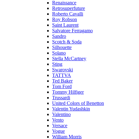
Renaissance
Retrosuperfuture
Roberto Cavalli
Roy Robson
Saint Laurent
Salvatore Ferragamo
Sandro
Scotch & Soda
Silhouette
Solano
Stella McCartney
Sting
Swarovski
TATTVA
Ted Baker
Tom Ford
Tommy Hilfiger
Trussardi
United Colors of Benetton
Valentin Yudashkin
Valentino
Vento
Versace
Vogue
William Morris