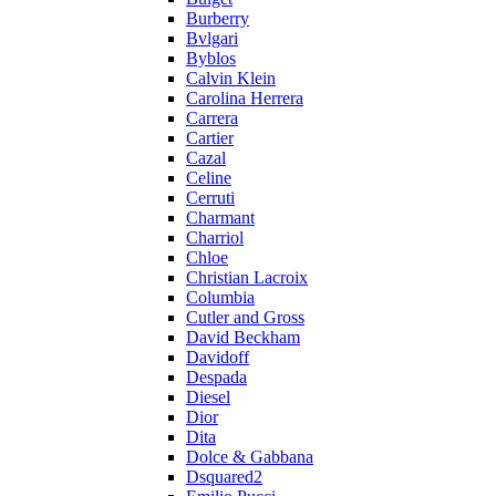
Burberry
Bvlgari
Byblos
Calvin Klein
Carolina Herrera
Carrera
Cartier
Cazal
Celine
Cerruti
Charmant
Charriol
Chloe
Christian Lacroix
Columbia
Cutler and Gross
David Beckham
Davidoff
Despada
Diesel
Dior
Dita
Dolce & Gabbana
Dsquared2