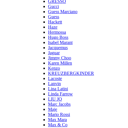
GRESSO
Gucci
Guess Marciano
Guess
Hackett
Haze
Hermossa
Hugo Boss
Isabel Marant
Jacquemus
Jaguar
Jimmy Choo
Karen Millen
Kenzo
KREUZBERGKINDER
Lacoste
Lanvin
Lina Latini
Linda Farrow
LIU JO
Marc Jacobs
Maje
Mario Rossi
Max Mara
Max & Co