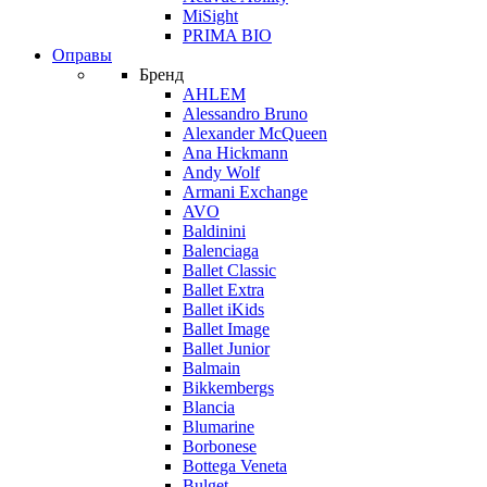
MiSight
PRIMA BIO
Оправы
Бренд
AHLEM
Alessandro Bruno
Alexander McQueen
Ana Hickmann
Andy Wolf
Armani Exchange
AVO
Baldinini
Balenciaga
Ballet Classic
Ballet Extra
Ballet iKids
Ballet Image
Ballet Junior
Balmain
Bikkembergs
Blancia
Blumarine
Borbonese
Bottega Veneta
Bulget