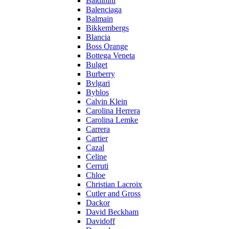
Baldinini
Balenciaga
Balmain
Bikkembergs
Blancia
Boss Orange
Bottega Veneta
Bulget
Burberry
Bvlgari
Byblos
Calvin Klein
Carolina Herrera
Carolina Lemke
Carrera
Cartier
Cazal
Celine
Cerruti
Chloe
Christian Lacroix
Cutler and Gross
Dackor
David Beckham
Davidoff