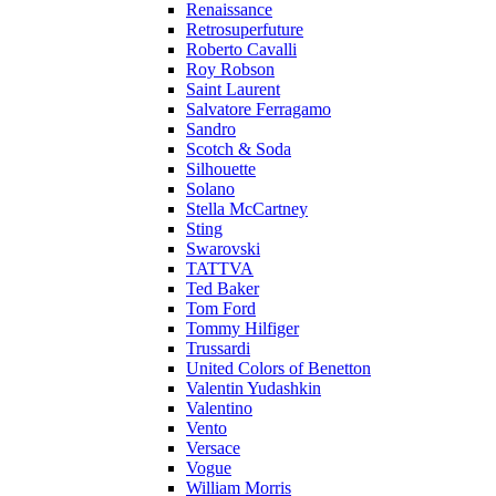
Renaissance
Retrosuperfuture
Roberto Cavalli
Roy Robson
Saint Laurent
Salvatore Ferragamo
Sandro
Scotch & Soda
Silhouette
Solano
Stella McCartney
Sting
Swarovski
TATTVA
Ted Baker
Tom Ford
Tommy Hilfiger
Trussardi
United Colors of Benetton
Valentin Yudashkin
Valentino
Vento
Versace
Vogue
William Morris