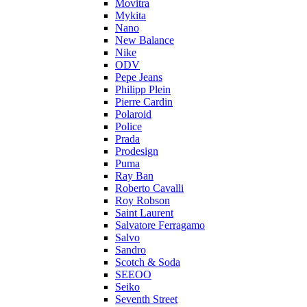
Movitra
Mykita
Nano
New Balance
Nike
ODV
Pepe Jeans
Philipp Plein
Pierre Cardin
Polaroid
Police
Prada
Prodesign
Puma
Ray Ban
Roberto Cavalli
Roy Robson
Saint Laurent
Salvatore Ferragamo
Salvo
Sandro
Scotch & Soda
SEEOO
Seiko
Seventh Street