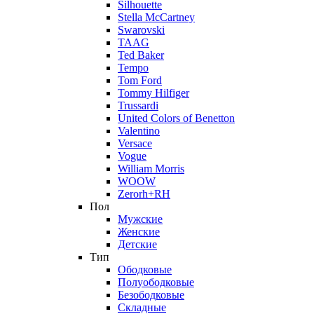
Silhouette
Stella McCartney
Swarovski
TAAG
Ted Baker
Tempo
Tom Ford
Tommy Hilfiger
Trussardi
United Colors of Benetton
Valentino
Versace
Vogue
William Morris
WOOW
Zerorh+RH
Пол
Мужские
Женские
Детские
Тип
Ободковые
Полуободковые
Безободковые
Складные