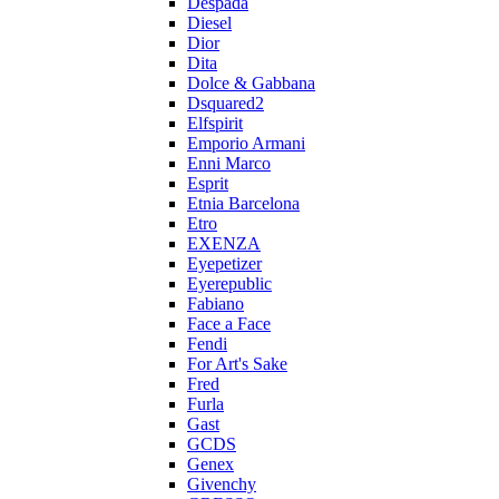
Despada
Diesel
Dior
Dita
Dolce & Gabbana
Dsquared2
Elfspirit
Emporio Armani
Enni Marco
Esprit
Etnia Barcelona
Etro
EXENZA
Eyepetizer
Eyerepublic
Fabiano
Face a Face
Fendi
For Art's Sake
Fred
Furla
Gast
GCDS
Genex
Givenchy