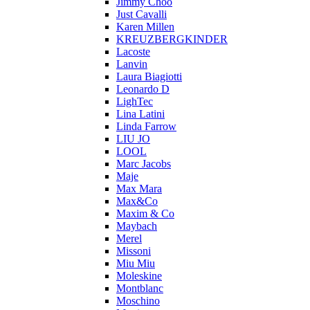
Jimmy Choo
Just Cavalli
Karen Millen
KREUZBERGKINDER
Lacoste
Lanvin
Laura Biagiotti
Leonardo D
LighTec
Lina Latini
Linda Farrow
LIU JO
LOOL
Marc Jacobs
Maje
Max Mara
Max&Co
Maxim & Co
Maybach
Merel
Missoni
Miu Miu
Moleskine
Montblanc
Moschino