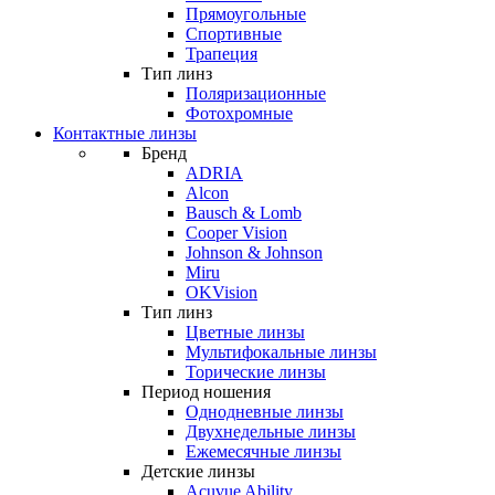
Прямоугольные
Спортивные
Трапеция
Тип линз
Поляризационные
Фотохромные
Контактные линзы
Бренд
ADRIA
Alcon
Bausch & Lomb
Cooper Vision
Johnson & Johnson
Miru
OKVision
Тип линз
Цветные линзы
Мультифокальные линзы
Торические линзы
Период ношения
Однодневные линзы
Двухнедельные линзы
Ежемесячные линзы
Детские линзы
Acuvue Ability