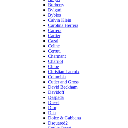
Burberry
Bvlgari
Byblos
Calvin Klein
Carolina Herrera
Carrera
Cartier
Cazal
Celine
Cerruti
Charmant
Charriol
Chloe
Christian Lacroix
Columbia
Cutler and Gross
David Beckham
Davidoff
Despada
Diesel
Dior
Dita
Dolce & Gabbana
Dsquared2