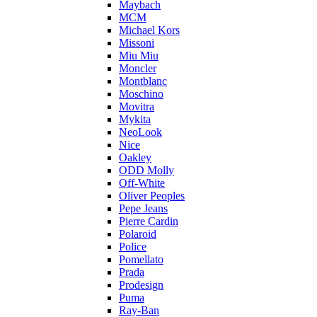
Maybach
MCM
Michael Kors
Missoni
Miu Miu
Moncler
Montblanc
Moschino
Movitra
Mykita
NeoLook
Nice
Oakley
ODD Molly
Off-White
Oliver Peoples
Pepe Jeans
Pierre Cardin
Polaroid
Police
Pomellato
Prada
Prodesign
Puma
Ray-Ban