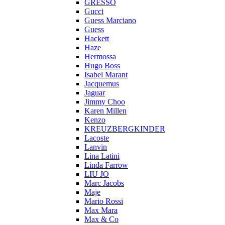
GRESSO
Gucci
Guess Marciano
Guess
Hackett
Haze
Hermossa
Hugo Boss
Isabel Marant
Jacquemus
Jaguar
Jimmy Choo
Karen Millen
Kenzo
KREUZBERGKINDER
Lacoste
Lanvin
Lina Latini
Linda Farrow
LIU JO
Marc Jacobs
Maje
Mario Rossi
Max Mara
Max & Co