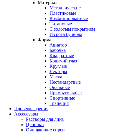
Материал
Металлические
Пластиковые
Комбинированные
Титановые
С золотым покрытием
Из рога буйвола
Форма
Авиатор
Бабочка
Квадратные
Кошачий глаз
Круглые
Лекторы
Маска
Нестандартные
Овальные
Прямоугольные
Спортивные
Трапеция
Проверка зрения
Аксессуары
Растворы для линз
Цепочки
Очищающие спреи