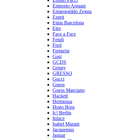
Emilio Pucci
Emporio Armani
Ermenegildo Zegna
Esprit
Etnia Barcelona
Etro
Face a Face
Fendi
Fred
Freigeist
Gast
GCDS
Genny
GRESSO
Gucci
Guess
Guess Marciano
Hackett
Hermossa
Hugo Boss
Ic! Berlin
Inface
Isabel Marant
Jacquemus
Jaguar