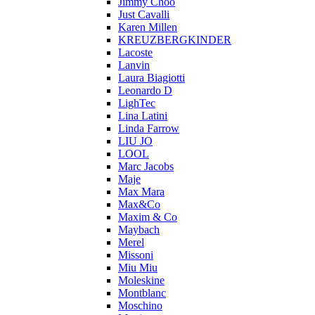
Jimmy Choo
Just Cavalli
Karen Millen
KREUZBERGKINDER
Lacoste
Lanvin
Laura Biagiotti
Leonardo D
LighTec
Lina Latini
Linda Farrow
LIU JO
LOOL
Marc Jacobs
Maje
Max Mara
Max&Co
Maxim & Co
Maybach
Merel
Missoni
Miu Miu
Moleskine
Montblanc
Moschino