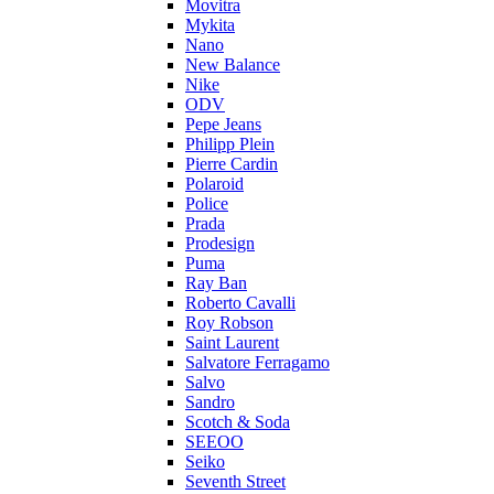
Movitra
Mykita
Nano
New Balance
Nike
ODV
Pepe Jeans
Philipp Plein
Pierre Cardin
Polaroid
Police
Prada
Prodesign
Puma
Ray Ban
Roberto Cavalli
Roy Robson
Saint Laurent
Salvatore Ferragamo
Salvo
Sandro
Scotch & Soda
SEEOO
Seiko
Seventh Street