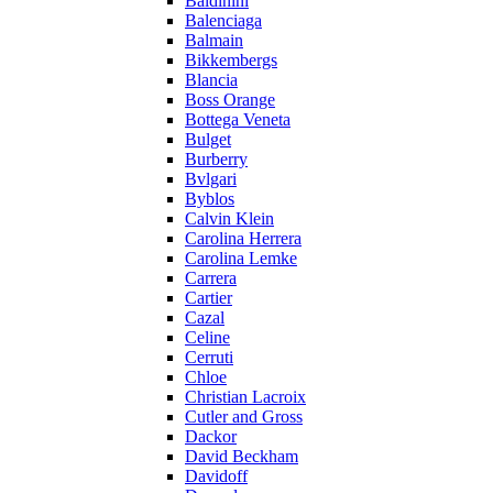
Baldinini
Balenciaga
Balmain
Bikkembergs
Blancia
Boss Orange
Bottega Veneta
Bulget
Burberry
Bvlgari
Byblos
Calvin Klein
Carolina Herrera
Carolina Lemke
Carrera
Cartier
Cazal
Celine
Cerruti
Chloe
Christian Lacroix
Cutler and Gross
Dackor
David Beckham
Davidoff