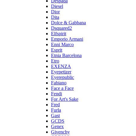
Despada
Diesel
Dior
Dita
Dolce & Gabbana
Dsquared2
Elfspirit
Emporio Armani
Enni Marco
Esprit
Etnia Barcelona
Etro
EXENZA
Eyepetizer
Eyerepublic
Fabiano
Face a Face
Fendi
For Art's Sake
Fred
Furla
Gast
GCDS
Genex
Givenchy