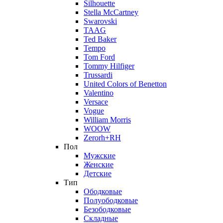
Silhouette
Stella McCartney
Swarovski
TAAG
Ted Baker
Tempo
Tom Ford
Tommy Hilfiger
Trussardi
United Colors of Benetton
Valentino
Versace
Vogue
William Morris
WOOW
Zerorh+RH
Пол
Мужские
Женские
Детские
Тип
Ободковые
Полуободковые
Безободковые
Складные