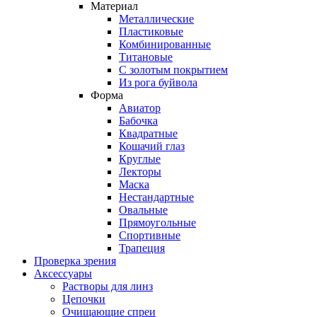
Материал
Металлические
Пластиковые
Комбинированные
Титановые
С золотым покрытием
Из рога буйвола
Форма
Авиатор
Бабочка
Квадратные
Кошачий глаз
Круглые
Лекторы
Маска
Нестандартные
Овальные
Прямоугольные
Спортивные
Трапеция
Проверка зрения
Аксессуары
Растворы для линз
Цепочки
Очищающие спреи