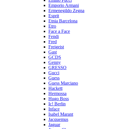
Emilio Pucci
Emporio Armani
Ermenegildo Zegna
Esprit
Etnia Barcelona
Etro
Face a Face
Fendi
Fred
Freigeist
Gast
GCDS
Genny
GRESSO
Gucci
Guess
Guess Marciano
Hackett
Hermossa
Hugo Boss
Ic! Berlin
Inface
Isabel Marant
Jacquemus
Jaguar