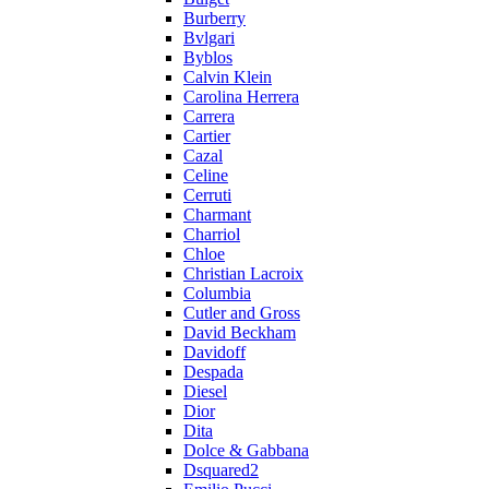
Burberry
Bvlgari
Byblos
Calvin Klein
Carolina Herrera
Carrera
Cartier
Cazal
Celine
Cerruti
Charmant
Charriol
Chloe
Christian Lacroix
Columbia
Cutler and Gross
David Beckham
Davidoff
Despada
Diesel
Dior
Dita
Dolce & Gabbana
Dsquared2