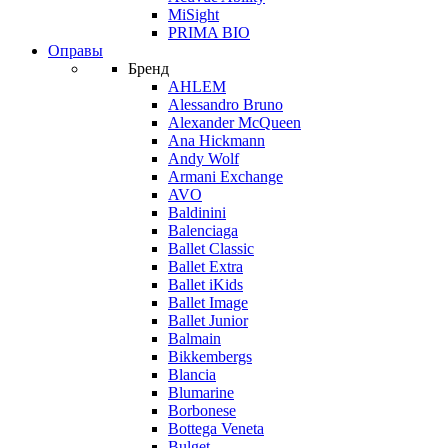
MiSight
PRIMA BIO
Оправы
Бренд
AHLEM
Alessandro Bruno
Alexander McQueen
Ana Hickmann
Andy Wolf
Armani Exchange
AVO
Baldinini
Balenciaga
Ballet Classic
Ballet Extra
Ballet iKids
Ballet Image
Ballet Junior
Balmain
Bikkembergs
Blancia
Blumarine
Borbonese
Bottega Veneta
Bulget