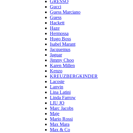
GRESSO
Gucci
Guess Marciano
Guess
Hackett
Haze
Hermossa
Hugo Boss
Isabel Marant
Jacquemus
Jaguar
Jimmy Choo
Karen Millen
Kenzo
KREUZBERGKINDER
Lacoste
Lanvin
Lina Latini
Linda Farrow
LIU JO
Marc Jacobs
Maje
Mario Rossi
Max Mara
Max & Co