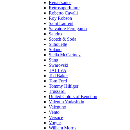
Renaissance
Retrosuperfuture
Roberto Cavalli
Roy Robson
Saint Laurent
Salvatore Ferragamo
Sandro
Scotch & Soda
Silhouette
Solano
Stella McCartney
Sting
Swarovski
TATTVA
Ted Baker
Tom Ford
Tommy Hilfiger
Trussardi
United Colors of Benetton
Valentin Yudashkin
Valentino
Vento
Versace
Vogue
William Morris