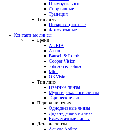
Прямоугольные
Спортивные
Трапеция
Тип линз
Поляризационные
Фотохромные
Контактные линзы
Бренд
ADRIA
Alcon
Bausch & Lomb
Cooper Vision
Johnson & Johnson
Miru
OKVision
Тип линз
Цветные линзы
Мультифокальные линзы
Торические линзы
Период ношения
Однодневные линзы
Двухнедельные линзы
Ежемесячные линзы
Детские линзы
Acuvue Ability