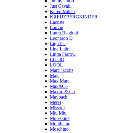
Jimmy Choo
Just Cavalli
Karen Millen
KREUZBERGKINDER
Lacoste
Lanvin
Laura Biagiotti
Leonardo D
LighTec
Lina Latini
Linda Farrow
LIU JO
LOOL
Marc Jacobs
Maje
Max Mara
Max&Co
Maxim & Co
Maybach
Merel
Missoni
Miu Miu
Moleskine
Montblanc
Moschino