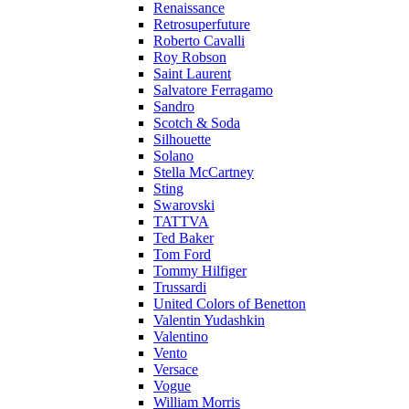
Renaissance
Retrosuperfuture
Roberto Cavalli
Roy Robson
Saint Laurent
Salvatore Ferragamo
Sandro
Scotch & Soda
Silhouette
Solano
Stella McCartney
Sting
Swarovski
TATTVA
Ted Baker
Tom Ford
Tommy Hilfiger
Trussardi
United Colors of Benetton
Valentin Yudashkin
Valentino
Vento
Versace
Vogue
William Morris