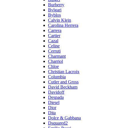
Burberry
Bvlgari
Byblos
Calvin Klein
Carolina Herrera
Carrera
Cartier
Cazal
Celine
Cerruti
Charmant
Charriol
Chloe
Christian Lacroix
Columbia
Cutler and Gross
David Beckham
Davidoff
Despada
Diesel
Dior
Dita
Dolce & Gabbana
Dsquared2