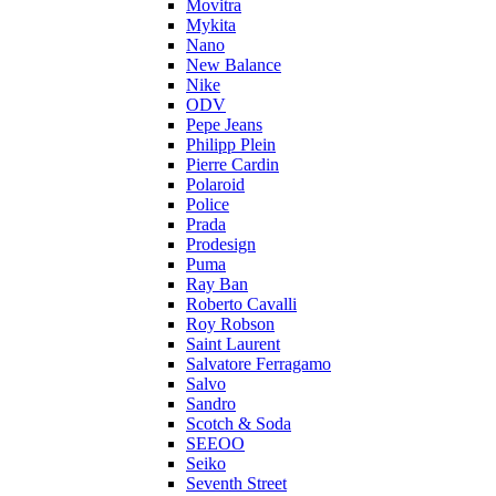
Movitra
Mykita
Nano
New Balance
Nike
ODV
Pepe Jeans
Philipp Plein
Pierre Cardin
Polaroid
Police
Prada
Prodesign
Puma
Ray Ban
Roberto Cavalli
Roy Robson
Saint Laurent
Salvatore Ferragamo
Salvo
Sandro
Scotch & Soda
SEEOO
Seiko
Seventh Street