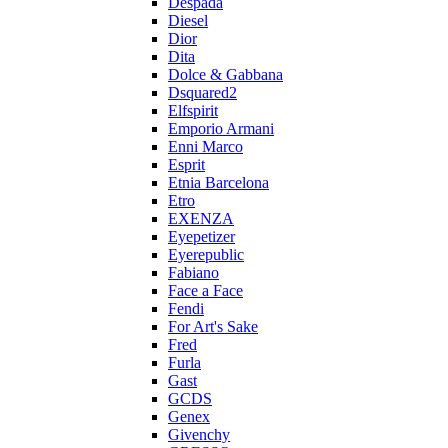
Despada
Diesel
Dior
Dita
Dolce & Gabbana
Dsquared2
Elfspirit
Emporio Armani
Enni Marco
Esprit
Etnia Barcelona
Etro
EXENZA
Eyepetizer
Eyerepublic
Fabiano
Face a Face
Fendi
For Art's Sake
Fred
Furla
Gast
GCDS
Genex
Givenchy