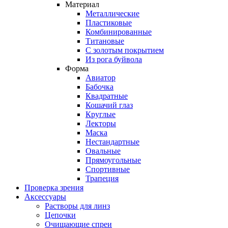
Материал
Металлические
Пластиковые
Комбинированные
Титановые
С золотым покрытием
Из рога буйвола
Форма
Авиатор
Бабочка
Квадратные
Кошачий глаз
Круглые
Лекторы
Маска
Нестандартные
Овальные
Прямоугольные
Спортивные
Трапеция
Проверка зрения
Аксессуары
Растворы для линз
Цепочки
Очищающие спреи