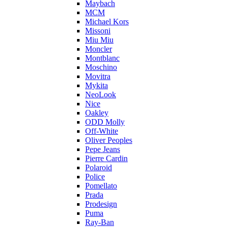
Maybach
MCM
Michael Kors
Missoni
Miu Miu
Moncler
Montblanc
Moschino
Movitra
Mykita
NeoLook
Nice
Oakley
ODD Molly
Off-White
Oliver Peoples
Pepe Jeans
Pierre Cardin
Polaroid
Police
Pomellato
Prada
Prodesign
Puma
Ray-Ban