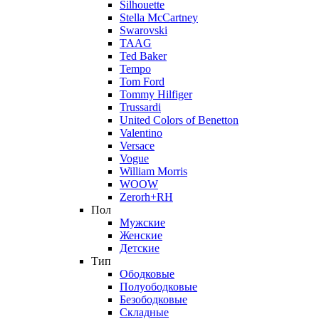
Silhouette
Stella McCartney
Swarovski
TAAG
Ted Baker
Tempo
Tom Ford
Tommy Hilfiger
Trussardi
United Colors of Benetton
Valentino
Versace
Vogue
William Morris
WOOW
Zerorh+RH
Пол
Мужские
Женские
Детские
Тип
Ободковые
Полуободковые
Безободковые
Складные