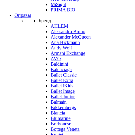
MiSight
PRIMA BIO
Оправы
Бренд
AHLEM
Alessandro Bruno
Alexander McQueen
Ana Hickmann
Andy Wolf
Armani Exchange
AVO
Baldinini
Balenciaga
Ballet Classic
Ballet Extra
Ballet iKids
Ballet Image
Ballet Junior
Balmain
Bikkembergs
Blancia
Blumarine
Borbonese
Bottega Veneta
Bulget