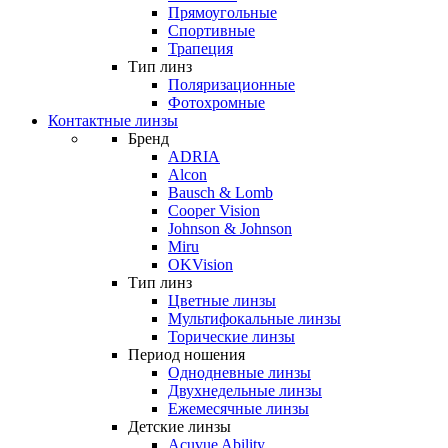
Прямоугольные
Спортивные
Трапеция
Тип линз
Поляризационные
Фотохромные
Контактные линзы
Бренд
ADRIA
Alcon
Bausch & Lomb
Cooper Vision
Johnson & Johnson
Miru
OKVision
Тип линз
Цветные линзы
Мультифокальные линзы
Торические линзы
Период ношения
Однодневные линзы
Двухнедельные линзы
Ежемесячные линзы
Детские линзы
Acuvue Ability