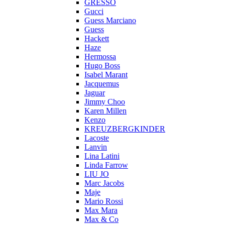
GRESSO
Gucci
Guess Marciano
Guess
Hackett
Haze
Hermossa
Hugo Boss
Isabel Marant
Jacquemus
Jaguar
Jimmy Choo
Karen Millen
Kenzo
KREUZBERGKINDER
Lacoste
Lanvin
Lina Latini
Linda Farrow
LIU JO
Marc Jacobs
Maje
Mario Rossi
Max Mara
Max & Co