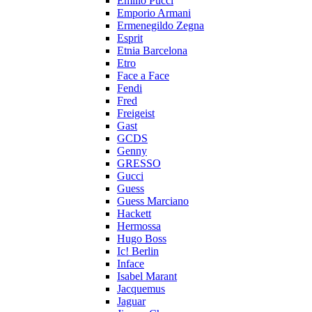
Emilio Pucci
Emporio Armani
Ermenegildo Zegna
Esprit
Etnia Barcelona
Etro
Face a Face
Fendi
Fred
Freigeist
Gast
GCDS
Genny
GRESSO
Gucci
Guess
Guess Marciano
Hackett
Hermossa
Hugo Boss
Ic! Berlin
Inface
Isabel Marant
Jacquemus
Jaguar