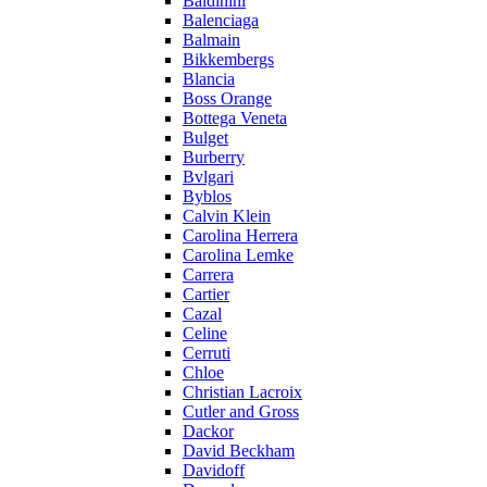
Baldinini
Balenciaga
Balmain
Bikkembergs
Blancia
Boss Orange
Bottega Veneta
Bulget
Burberry
Bvlgari
Byblos
Calvin Klein
Carolina Herrera
Carolina Lemke
Carrera
Cartier
Cazal
Celine
Cerruti
Chloe
Christian Lacroix
Cutler and Gross
Dackor
David Beckham
Davidoff