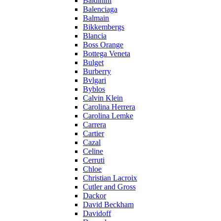
Baldinini
Balenciaga
Balmain
Bikkembergs
Blancia
Boss Orange
Bottega Veneta
Bulget
Burberry
Bvlgari
Byblos
Calvin Klein
Carolina Herrera
Carolina Lemke
Carrera
Cartier
Cazal
Celine
Cerruti
Chloe
Christian Lacroix
Cutler and Gross
Dackor
David Beckham
Davidoff