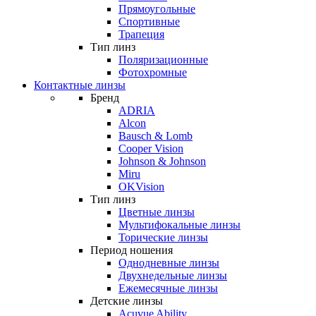
Прямоугольные
Спортивные
Трапеция
Тип линз
Поляризационные
Фотохромные
Контактные линзы
Бренд
ADRIA
Alcon
Bausch & Lomb
Cooper Vision
Johnson & Johnson
Miru
OKVision
Тип линз
Цветные линзы
Мультифокальные линзы
Торические линзы
Период ношения
Однодневные линзы
Двухнедельные линзы
Ежемесячные линзы
Детские линзы
Acuvue Ability