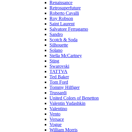
Renaissance
Retrosuperfuture
Roberto Cavalli
Roy Robson
Saint Laurent
Salvatore Ferragamo
Sandro
Scotch & Soda
Silhouette
Solano
Stella McCartney
Sting
Swarovski
TATTVA
Ted Baker
Tom Ford
Tommy Hilfiger
Trussardi
United Colors of Benetton
Valentin Yudashkin
Valentino
Vento
Versace
Vogue
William Morris