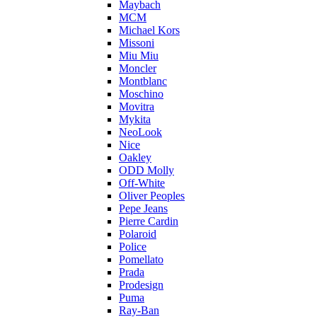
Maybach
MCM
Michael Kors
Missoni
Miu Miu
Moncler
Montblanc
Moschino
Movitra
Mykita
NeoLook
Nice
Oakley
ODD Molly
Off-White
Oliver Peoples
Pepe Jeans
Pierre Cardin
Polaroid
Police
Pomellato
Prada
Prodesign
Puma
Ray-Ban