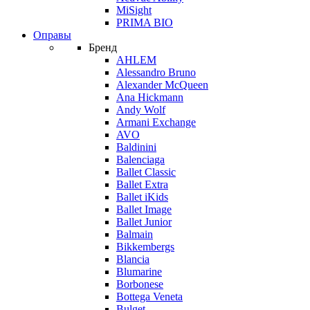
MiSight
PRIMA BIO
Оправы
Бренд
AHLEM
Alessandro Bruno
Alexander McQueen
Ana Hickmann
Andy Wolf
Armani Exchange
AVO
Baldinini
Balenciaga
Ballet Classic
Ballet Extra
Ballet iKids
Ballet Image
Ballet Junior
Balmain
Bikkembergs
Blancia
Blumarine
Borbonese
Bottega Veneta
Bulget