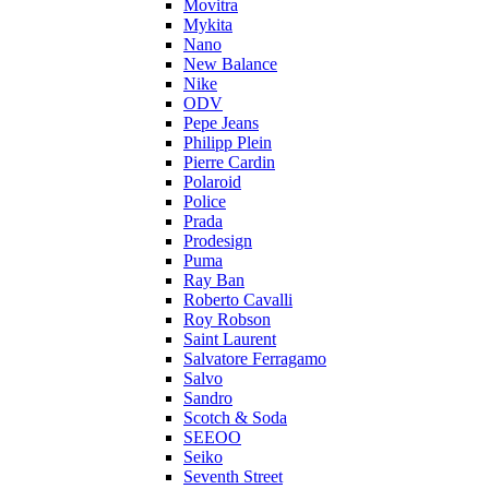
Movitra
Mykita
Nano
New Balance
Nike
ODV
Pepe Jeans
Philipp Plein
Pierre Cardin
Polaroid
Police
Prada
Prodesign
Puma
Ray Ban
Roberto Cavalli
Roy Robson
Saint Laurent
Salvatore Ferragamo
Salvo
Sandro
Scotch & Soda
SEEOO
Seiko
Seventh Street