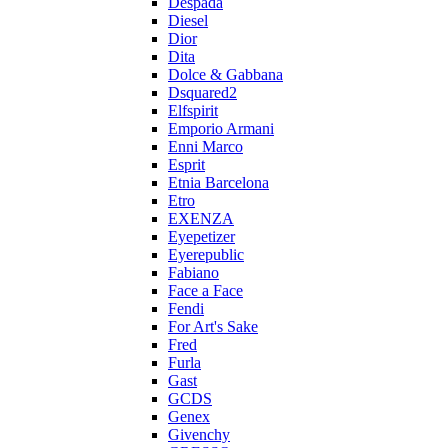
Despada
Diesel
Dior
Dita
Dolce & Gabbana
Dsquared2
Elfspirit
Emporio Armani
Enni Marco
Esprit
Etnia Barcelona
Etro
EXENZA
Eyepetizer
Eyerepublic
Fabiano
Face a Face
Fendi
For Art's Sake
Fred
Furla
Gast
GCDS
Genex
Givenchy