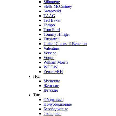
Silhouette
Stella McCartney
Swarovski
TAAG
Ted Baker
Tempo
Tom Ford
Tommy Hilfiger
Trussardi
United Colors of Benetton
Valentino
Versace
Vogue
William Morris
WOOW
Zerorh+RH
Пол
Мужские
Женские
Детские
Тип
Ободковые
Полуободковые
Безободковые
Складные