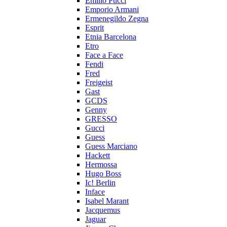
Emilio Pucci
Emporio Armani
Ermenegildo Zegna
Esprit
Etnia Barcelona
Etro
Face a Face
Fendi
Fred
Freigeist
Gast
GCDS
Genny
GRESSO
Gucci
Guess
Guess Marciano
Hackett
Hermossa
Hugo Boss
Ic! Berlin
Inface
Isabel Marant
Jacquemus
Jaguar