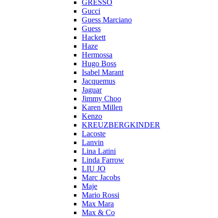
GRESSO
Gucci
Guess Marciano
Guess
Hackett
Haze
Hermossa
Hugo Boss
Isabel Marant
Jacquemus
Jaguar
Jimmy Choo
Karen Millen
Kenzo
KREUZBERGKINDER
Lacoste
Lanvin
Lina Latini
Linda Farrow
LIU JO
Marc Jacobs
Maje
Mario Rossi
Max Mara
Max & Co