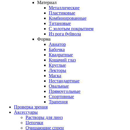
Материал
Металлические
Пластиковые
Комбинированные
Титановые
С золотым покрытием
Из рога буйвола
Форма
Авиатор
Бабочка
Квадратные
Кошачий глаз
Круглые
Лекторы
Маска
Нестандартные
Овальные
Прямоугольные
Спортивные
Трапеция
Проверка зрения
Аксессуары
Растворы для линз
Цепочки
Очищающие спреи