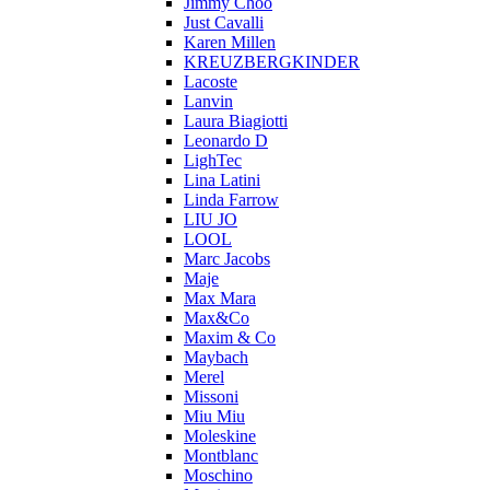
Jimmy Choo
Just Cavalli
Karen Millen
KREUZBERGKINDER
Lacoste
Lanvin
Laura Biagiotti
Leonardo D
LighTec
Lina Latini
Linda Farrow
LIU JO
LOOL
Marc Jacobs
Maje
Max Mara
Max&Co
Maxim & Co
Maybach
Merel
Missoni
Miu Miu
Moleskine
Montblanc
Moschino