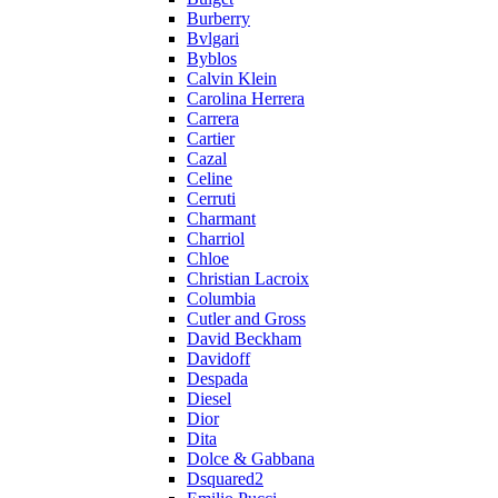
Burberry
Bvlgari
Byblos
Calvin Klein
Carolina Herrera
Carrera
Cartier
Cazal
Celine
Cerruti
Charmant
Charriol
Chloe
Christian Lacroix
Columbia
Cutler and Gross
David Beckham
Davidoff
Despada
Diesel
Dior
Dita
Dolce & Gabbana
Dsquared2