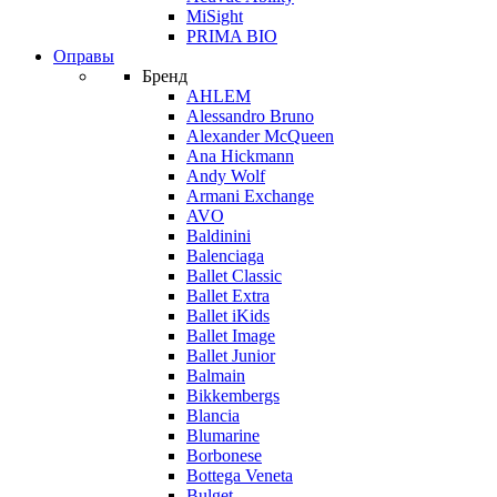
MiSight
PRIMA BIO
Оправы
Бренд
AHLEM
Alessandro Bruno
Alexander McQueen
Ana Hickmann
Andy Wolf
Armani Exchange
AVO
Baldinini
Balenciaga
Ballet Classic
Ballet Extra
Ballet iKids
Ballet Image
Ballet Junior
Balmain
Bikkembergs
Blancia
Blumarine
Borbonese
Bottega Veneta
Bulget