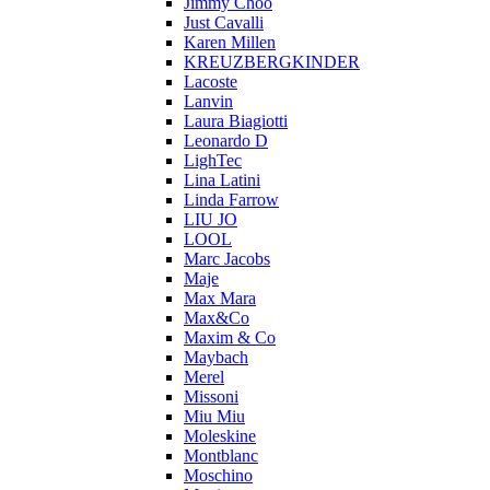
Jimmy Choo
Just Cavalli
Karen Millen
KREUZBERGKINDER
Lacoste
Lanvin
Laura Biagiotti
Leonardo D
LighTec
Lina Latini
Linda Farrow
LIU JO
LOOL
Marc Jacobs
Maje
Max Mara
Max&Co
Maxim & Co
Maybach
Merel
Missoni
Miu Miu
Moleskine
Montblanc
Moschino