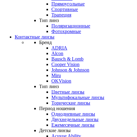
Прямоугольные
Спортивные
Трапеция
Тип линз
Поляризационные
Фотохромные
Контактные линзы
Бренд
ADRIA
Alcon
Bausch & Lomb
Cooper Vision
Johnson & Johnson
Miru
OKVision
Тип линз
Цветные линзы
Мультифокальные линзы
Торические линзы
Период ношения
Однодневные линзы
Двухнедельные линзы
Ежемесячные линзы
Детские линзы
Acuvue Ability