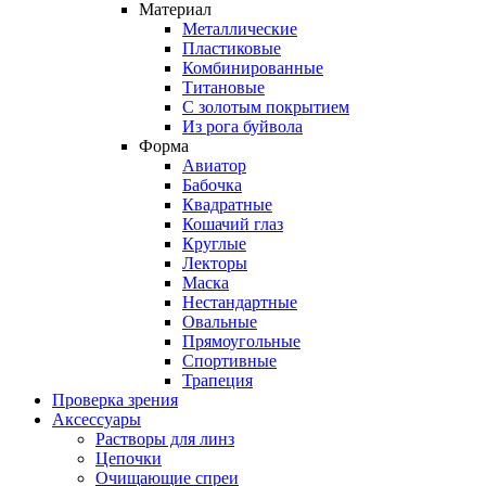
Материал
Металлические
Пластиковые
Комбинированные
Титановые
С золотым покрытием
Из рога буйвола
Форма
Авиатор
Бабочка
Квадратные
Кошачий глаз
Круглые
Лекторы
Маска
Нестандартные
Овальные
Прямоугольные
Спортивные
Трапеция
Проверка зрения
Аксессуары
Растворы для линз
Цепочки
Очищающие спреи