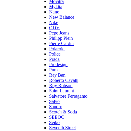
Movitra
Mykita
Nano
New Balance
Nike
ODV
Pepe Jeans
Philipp Plein
Pierre Cardin
Polaroid
Police
Prada
Prodesign
Puma
Ray Ban
Roberto Cavalli
Roy Robson
Saint Laurent
Salvatore Ferragamo
Salvo
Sandro
Scotch & Soda
SEEOO
Seiko
Seventh Street