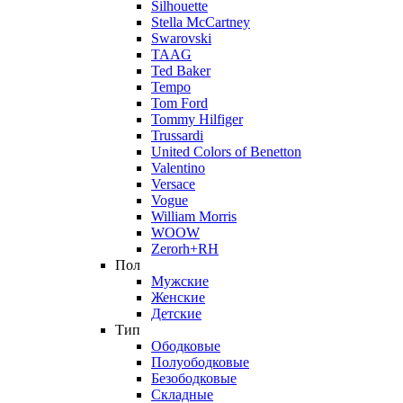
Silhouette
Stella McCartney
Swarovski
TAAG
Ted Baker
Tempo
Tom Ford
Tommy Hilfiger
Trussardi
United Colors of Benetton
Valentino
Versace
Vogue
William Morris
WOOW
Zerorh+RH
Пол
Мужские
Женские
Детские
Тип
Ободковые
Полуободковые
Безободковые
Складные