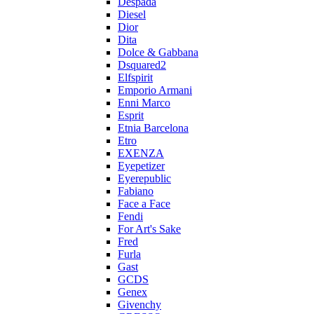
Despada
Diesel
Dior
Dita
Dolce & Gabbana
Dsquared2
Elfspirit
Emporio Armani
Enni Marco
Esprit
Etnia Barcelona
Etro
EXENZA
Eyepetizer
Eyerepublic
Fabiano
Face a Face
Fendi
For Art's Sake
Fred
Furla
Gast
GCDS
Genex
Givenchy