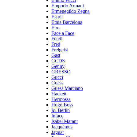
Emilio Pucci
Emporio Armani
Ermenegildo Zegna
Esprit
Etnia Barcelona
Etro
Face a Face
Fendi
Fred
Freigeist
Gast
GCDS
Genny
GRESSO
Gucci
Guess
Guess Marciano
Hackett
Hermossa
Hugo Boss
Ic! Berlin
Inface
Isabel Marant
Jacquemus
Jaguar