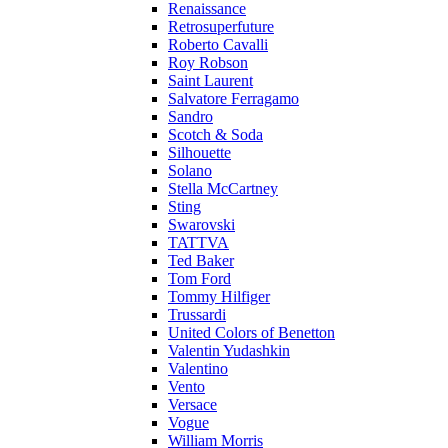
Renaissance
Retrosuperfuture
Roberto Cavalli
Roy Robson
Saint Laurent
Salvatore Ferragamo
Sandro
Scotch & Soda
Silhouette
Solano
Stella McCartney
Sting
Swarovski
TATTVA
Ted Baker
Tom Ford
Tommy Hilfiger
Trussardi
United Colors of Benetton
Valentin Yudashkin
Valentino
Vento
Versace
Vogue
William Morris