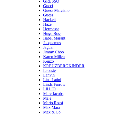
GRESSO
Gucci
Guess Marciano
Guess
Hackett
Haze
Hermossa
Hugo Boss
Isabel Marant
Jacquemus
Jaguar
Jimmy Choo
Karen Millen
Kenzo
KREUZBERGKINDER
Lacoste
Lanvin
Lina Latini
Linda Farrow
LIU JO
Marc Jacobs
Maje
Mario Rossi
Max Mara
Max & Co