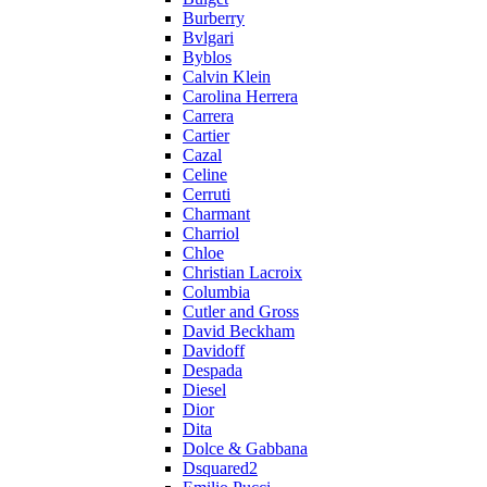
Burberry
Bvlgari
Byblos
Calvin Klein
Carolina Herrera
Carrera
Cartier
Cazal
Celine
Cerruti
Charmant
Charriol
Chloe
Christian Lacroix
Columbia
Cutler and Gross
David Beckham
Davidoff
Despada
Diesel
Dior
Dita
Dolce & Gabbana
Dsquared2