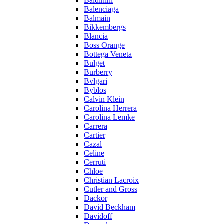
Baldinini
Balenciaga
Balmain
Bikkembergs
Blancia
Boss Orange
Bottega Veneta
Bulget
Burberry
Bvlgari
Byblos
Calvin Klein
Carolina Herrera
Carolina Lemke
Carrera
Cartier
Cazal
Celine
Cerruti
Chloe
Christian Lacroix
Cutler and Gross
Dackor
David Beckham
Davidoff