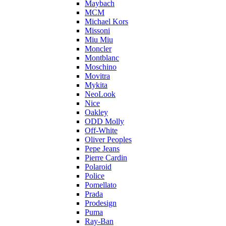
Maybach
MCM
Michael Kors
Missoni
Miu Miu
Moncler
Montblanc
Moschino
Movitra
Mykita
NeoLook
Nice
Oakley
ODD Molly
Off-White
Oliver Peoples
Pepe Jeans
Pierre Cardin
Polaroid
Police
Pomellato
Prada
Prodesign
Puma
Ray-Ban