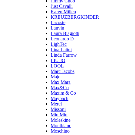
Jimmy Choo
Just Cavalli
Karen Millen
KREUZBERGKINDER
Lacoste
Lanvin
Laura Biagiotti
Leonardo D
LighTec
Lina Latini
Linda Farrow
LIU JO
LOOL
Marc Jacobs
Maje
Max Mara
Max&Co
Maxim & Co
Maybach
Merel
Missoni
Miu Miu
Moleskine
Montblanc
Moschino