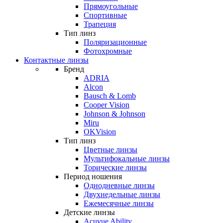
Прямоугольные
Спортивные
Трапеция
Тип линз
Поляризационные
Фотохромные
Контактные линзы
Бренд
ADRIA
Alcon
Bausch & Lomb
Cooper Vision
Johnson & Johnson
Miru
OKVision
Тип линз
Цветные линзы
Мультифокальные линзы
Торические линзы
Период ношения
Однодневные линзы
Двухнедельные линзы
Ежемесячные линзы
Детские линзы
Acuvue Ability