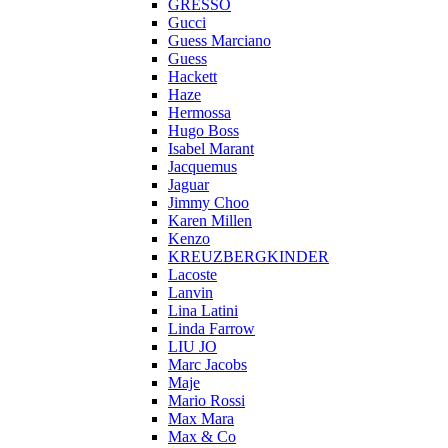
GRESSO
Gucci
Guess Marciano
Guess
Hackett
Haze
Hermossa
Hugo Boss
Isabel Marant
Jacquemus
Jaguar
Jimmy Choo
Karen Millen
Kenzo
KREUZBERGKINDER
Lacoste
Lanvin
Lina Latini
Linda Farrow
LIU JO
Marc Jacobs
Maje
Mario Rossi
Max Mara
Max & Co