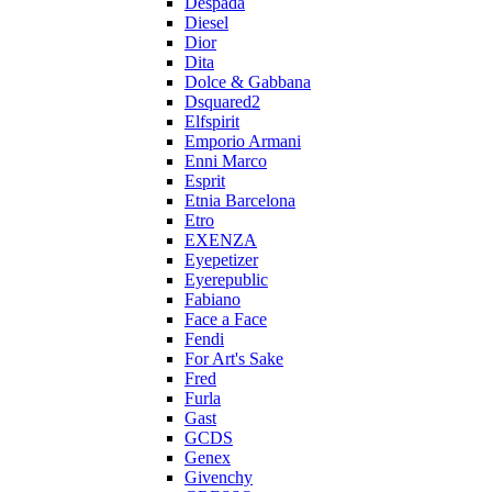
Despada
Diesel
Dior
Dita
Dolce & Gabbana
Dsquared2
Elfspirit
Emporio Armani
Enni Marco
Esprit
Etnia Barcelona
Etro
EXENZA
Eyepetizer
Eyerepublic
Fabiano
Face a Face
Fendi
For Art's Sake
Fred
Furla
Gast
GCDS
Genex
Givenchy