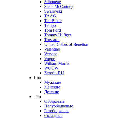
Silhouette
Stella McCartney
Swarovski
TAAG
Ted Baker
Tempo
Tom Ford
Tommy Hilfiger
Trussardi
United Colors of Benetton
Valentino
Versace
Vogue
William Morris
WOOW
Zerorh+RH
Пол
Мужские
Женские
Детские
Тип
Ободковые
Полуободковые
Безободковые
Складные