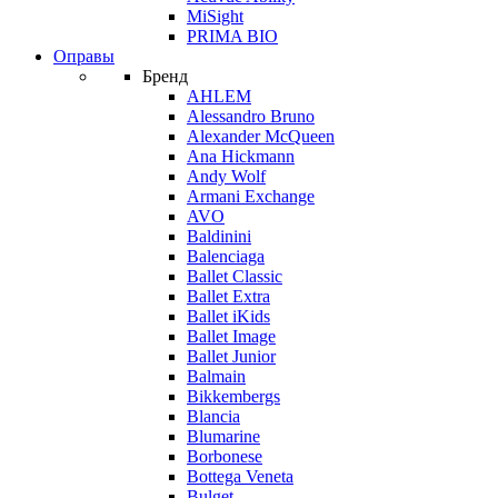
MiSight
PRIMA BIO
Оправы
Бренд
AHLEM
Alessandro Bruno
Alexander McQueen
Ana Hickmann
Andy Wolf
Armani Exchange
AVO
Baldinini
Balenciaga
Ballet Classic
Ballet Extra
Ballet iKids
Ballet Image
Ballet Junior
Balmain
Bikkembergs
Blancia
Blumarine
Borbonese
Bottega Veneta
Bulget