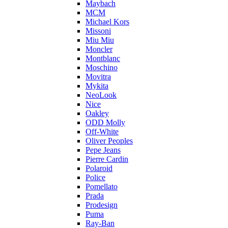
Maybach
MCM
Michael Kors
Missoni
Miu Miu
Moncler
Montblanc
Moschino
Movitra
Mykita
NeoLook
Nice
Oakley
ODD Molly
Off-White
Oliver Peoples
Pepe Jeans
Pierre Cardin
Polaroid
Police
Pomellato
Prada
Prodesign
Puma
Ray-Ban