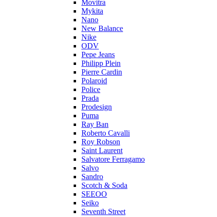
Movitra
Mykita
Nano
New Balance
Nike
ODV
Pepe Jeans
Philipp Plein
Pierre Cardin
Polaroid
Police
Prada
Prodesign
Puma
Ray Ban
Roberto Cavalli
Roy Robson
Saint Laurent
Salvatore Ferragamo
Salvo
Sandro
Scotch & Soda
SEEOO
Seiko
Seventh Street