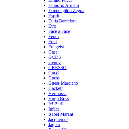
Emilio Pucci
Emporio Armani
Ermenegildo Zegna
Esprit
Etnia Barcelona
Etro
Face a Face
Fendi
Fred
Freigeist
Gast
GCDS
Genny
GRESSO
Gucci
Guess
Guess Marciano
Hackett
Hermossa
Hugo Boss
Ic! Berlin
Inface
Isabel Marant
Jacquemus
Jaguar