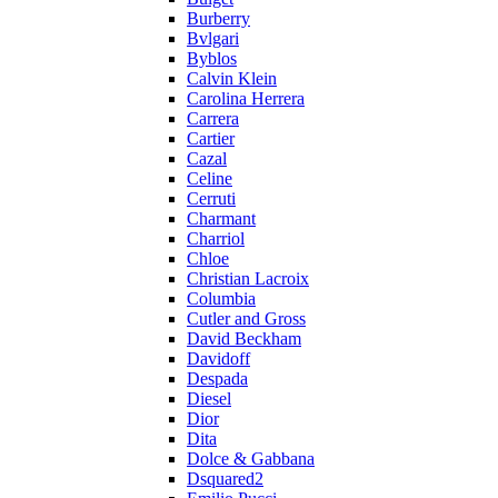
Burberry
Bvlgari
Byblos
Calvin Klein
Carolina Herrera
Carrera
Cartier
Cazal
Celine
Cerruti
Charmant
Charriol
Chloe
Christian Lacroix
Columbia
Cutler and Gross
David Beckham
Davidoff
Despada
Diesel
Dior
Dita
Dolce & Gabbana
Dsquared2