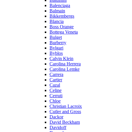
Baldinini
Balenciaga
Balmain
Bikkembergs
Blancia
Boss Orange
Bottega Veneta
Bulget
Burberry
Bvlgari
Byblos
Calvin Klein
Carolina Herrera
Carolina Lemke
Carrera
Cartier
Cazal
Celine
Cerruti
Chloe
Christian Lacroix
Cutler and Gross
Dackor
David Beckham
Davidoff