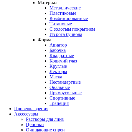
Материал
Металлические
Пластиковые
Комбинированные
Титановые
С золотым покрытием
Из рога буйвола
Форма
Авиатор
Бабочка
Квадратные
Кошачий глаз
Круглые
Лекторы
Маска
Нестандартные
Овальные
Прямоугольные
Спортивные
Трапеция
Проверка зрения
Аксессуары
Растворы для линз
Цепочки
Очищающие спреи