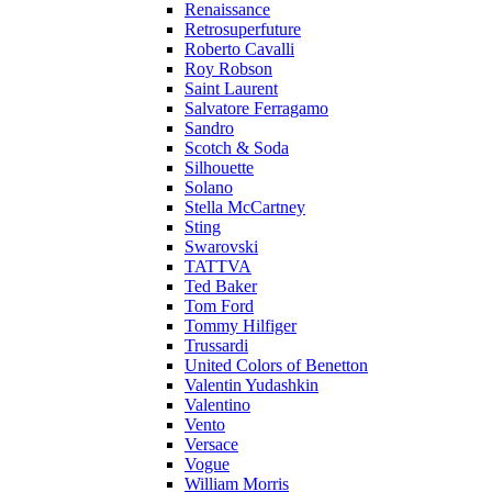
Renaissance
Retrosuperfuture
Roberto Cavalli
Roy Robson
Saint Laurent
Salvatore Ferragamo
Sandro
Scotch & Soda
Silhouette
Solano
Stella McCartney
Sting
Swarovski
TATTVA
Ted Baker
Tom Ford
Tommy Hilfiger
Trussardi
United Colors of Benetton
Valentin Yudashkin
Valentino
Vento
Versace
Vogue
William Morris